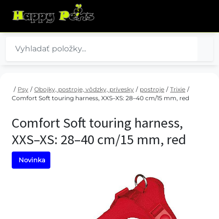
/
Psy
/
Obojky, postroje, vôdzky, prívesky
/
postroje
/
Trixie
/
Comfort Soft touring harness, XXS–XS: 28–40 cm/15 mm, red
Comfort Soft touring harness,
XXS–XS: 28–40 cm/15 mm, red
Novinka