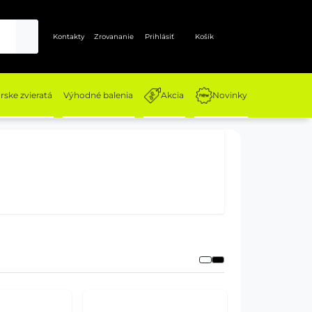
Kontakty
Zrovananie
Prihlásiť
Košík
ske zvieratá
Výhodné balenia
Akcia
Novinky