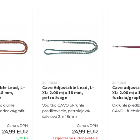
3xi-143632
3xi-143611
ble Lead, L–
Cavo Adjustable Lead, L–
Cavo adjustab
 18 mm,
XL: 2.00 m/ø 18 mm,
XL: 2.00 m/ø
e
petrol/sage
fuchsia/grap
okrúhle
Vodítko CAVO okrúhle
Okrúhle predlž
oricová/grafit
predlžovacie, petrolejová/
CAVO - fuchsio
šalviová 2m 18mm
Cena s DPH
Cena s DPH
24,99 EUR
24,99 EUR
5,00 ks
Objednané u dodavateľa