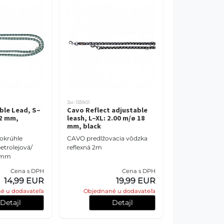
3xi-135901
ble Lead, S–
Cavo Reflect adjustable
12 mm,
leash, L–XL: 2.00 m/ø 18
mm, black
okrúhle
CAVO predlžovacia vôdzka
etrolejová/
reflexná 2m
12mm
Cena s DPH
Cena s DPH
14,99 EUR
19,99 EUR
é u dodavateľa
Objednané u dodavateľa
Detajl
Detajl