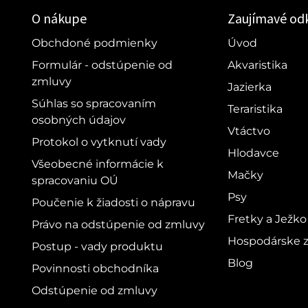
O nákupe
Zaujímavé od
Obchdoné podmienky
Úvod
Formulár - odstúpenie od
Akvaristika
zmluvy
Jazierka
Súhlas so spracovaním
Teraristika
osobných údajov
Vtáctvo
Protokol o vytknutí vady
Hlodavce
Všeobecné informácie k
Mačky
spracovaniu OÚ
Psy
Poučenie k žiadosti o nápravu
Fretky a Ježko
Právo na odstúpenie od zmluvy
Hospodárske z
Postup - vady produktu
Blog
Povinnosti obchodníka
Odstúpenie od zmluvy