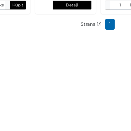
ks
Kúpiť
Detajl
Strana 1/1
1