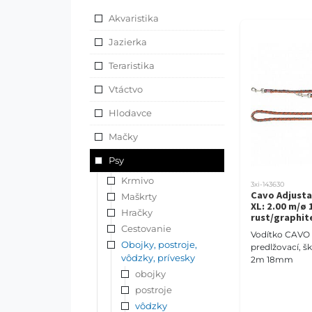
Akvaristika
Jazierka
Teraristika
Vtáctvo
Hlodavce
Mačky
Psy
Krmivo
3xi-143630
Cavo Adjusta
Maškrty
XL: 2.00 m/ø
Hračky
rust/graphit
Cestovanie
Vodítko CAVO 
Obojky, postroje,
predlžovací, šk
vôdzky, prívesky
2m 18mm
obojky
postroje
vôdzky