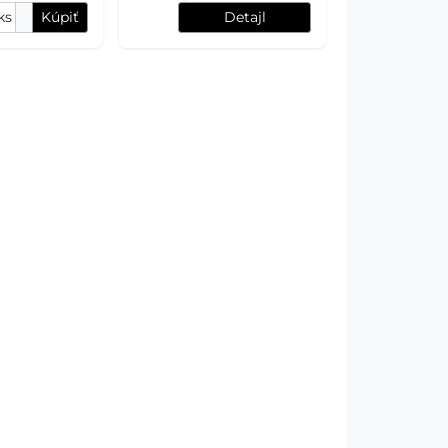
ks
Kúpiť
Detajl