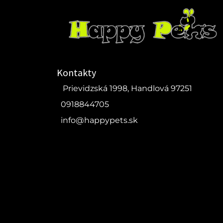
Kontakty
Prievidzská 1998, Handlová 97251
0918844705
info@happypets.sk