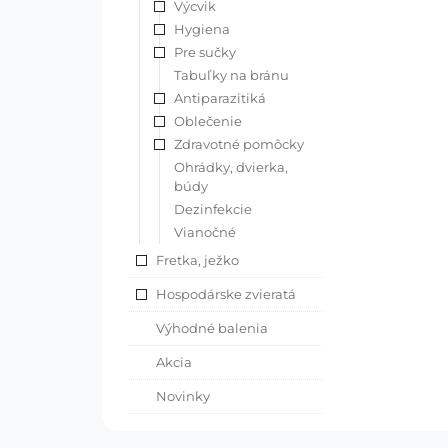
Výcvik
Hygiena
Pre sučky
Tabuľky na bránu
Antiparazitiká
Oblečenie
Zdravotné pomôcky
Ohrádky, dvierka,
búdy
Dezinfekcie
Vianočné
Fretka, ježko
Hospodárske zvieratá
Výhodné balenia
Akcia
Novinky