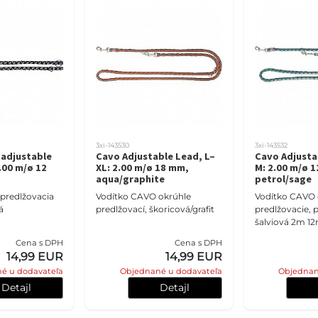
3xi-143530
3xi-143532
 adjustable
Cavo Adjustable Lead, L–
Cavo Adjusta
.00 m/ø 12
XL: 2.00 m/ø 18 mm,
M: 2.00 m/ø 
aqua/graphite
petrol/sage
predlžovacia
Vodítko CAVO okrúhle
Vodítko CAVO 
á
predlžovací, škoricová/grafit
predlžovacie, p
šalviová 2m 
Cena s DPH
Cena s DPH
14,99 EUR
14,99 EUR
é u dodavateľa
Objednané u dodavateľa
Objednan
Detajl
Detajl