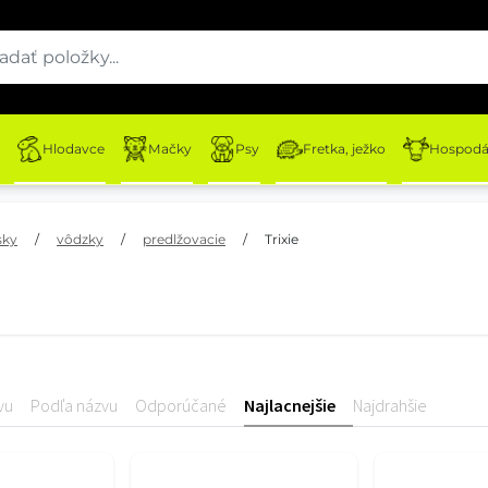
Hlodavce
Mačky
Psy
Fretka, ježko
Hospodár
sky
/
vôdzky
/
predlžovacie
/
Trixie
vu
Podľa názvu
Odporúčané
Najlacnejšie
Najdrahšie