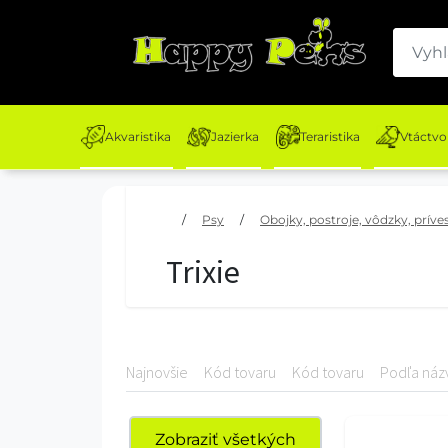
Akvaristika
Jazierka
Teraristika
Vtáctvo
/
Psy
/
Obojky, postroje, vôdzky, príve
Trixie
Najnovšie
Kód tovaru
Kód tovaru
Podľa náz
Zobraziť všetkých