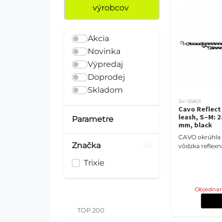
výrobcov
Akcia
Novinka
Výpredaj
Doprodej
Skladom
3xi-135801
Cavo Reflect
leash, S–M: 2
Parametre
mm, black
CAVO okrúhla 
Značka
vôdzka reflexn
Trixie
Objednan
TOP 200