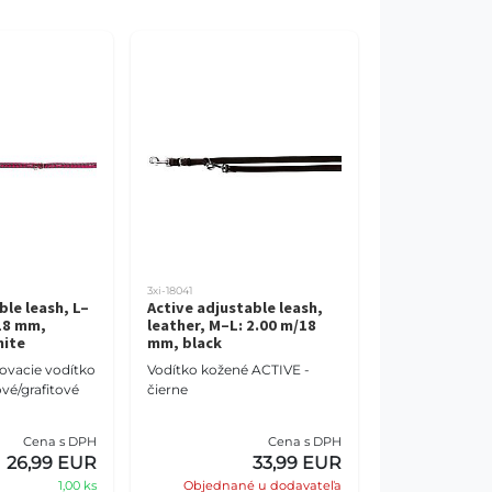
3xi-18041
le leash, L–
Active adjustable leash,
 18 mm,
leather, M–L: 2.00 m/18
hite
mm, black
ovacie vodítko
Vodítko kožené ACTIVE -
vé/grafitové
čierne
Cena s DPH
Cena s DPH
26,99 EUR
33,99 EUR
1,00 ks
Objednané u dodavateľa