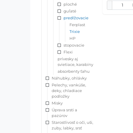
ploché
guľaté
predlžovacie
Ferplast
Trixie
HP
stopovacie
Flexi
prívesky aj
svietiace, karabíny
absorbenty ťahu
Náhubky, ohlávky
Pelechy, vankúše,
deky, chladiace
podložky
Misky
Úprava srsti a
pazúrov
Starostlivosť o oči, uši,
zuby, labky, srsť