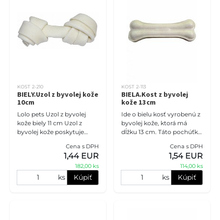
KOST 2-210
KOST 2-113
BIELY.Uzol z byvolej kože
BIELA.Kost z byvolej
10cm
kože 13cm
Lolo pets Uzol z byvolej
Ide o bielu kosť vyrobenú z
kože biely 11 cm Uzol z
byvolej kože, ktorá má
byvolej kože poskytuje
dĺžku 13 cm. Táto pochúťka
dlhodobú zábavú pre
je nielen chutná, ale aj
Cena s DPH
Cena s DPH
vášho štvornohého
prírodná a pomáha čistiť
1,44 EUR
1,54 EUR
miláčika. Je vhodný pre
zuby psíka. Ak máte do
182,00 ks
114,00 ks
stredné a veľké
ks
Kúpiť
ks
Kúpiť