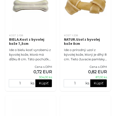
KOST 2-108
KOST 1-208
BIELA.Kost z byvolej
NATUR.Uzol z byvolej
kože 7,5cm
kože 8cm
Ide o bielu kosť vyrobenú z
Ide o prírodný uzol z
byvolej kože, ktorá má
bývolej kože, ktorý je dlhý 8
dĺžku 8 cm. Táto pochúťka
cm. Tieto žuvacie pamlsky
je nielen chutná, ale aj
sú dôležitou súčasťou
Cena s DPH
Cena s DPH
prírodná a pomáha čistiť
starostlivosti o ústnu
0,72 EUR
0,82 EUR
zuby psíka. Ak máte dom
dutinu psov. Pomáhajú
304,00 ks
87,00 ks
odstr
ks
Kúpiť
ks
Kúpiť