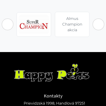
Almus
Champion
akcia
Kontakty
Prievidzská 1998, Handlová 97251