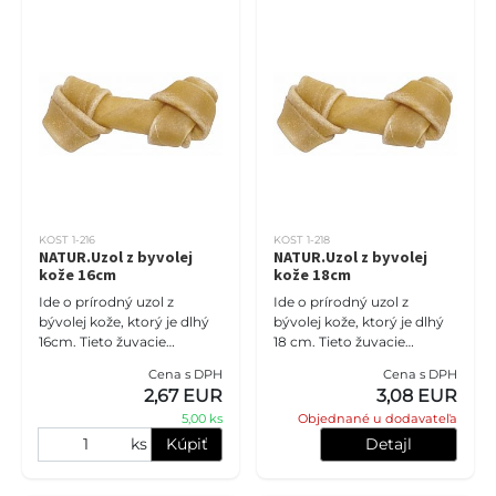
KOST 1-216
KOST 1-218
NATUR.Uzol z byvolej
NATUR.Uzol z byvolej
kože 16cm
kože 18cm
Ide o prírodný uzol z
Ide o prírodný uzol z
bývolej kože, ktorý je dlhý
bývolej kože, ktorý je dlhý
16cm. Tieto žuvacie
18 cm. Tieto žuvacie
pamlsky sú dôležitou
pamlsky sú dôležitou
Cena s DPH
Cena s DPH
súčasťou starostlivosti o
súčasťou starostlivosti o
2,67 EUR
3,08 EUR
ústnu dutinu psov.
ústnu dutinu psov.
5,00 ks
Objednané u dodavateľa
Pomáhajú odstr
Pomáhajú odst
ks
Kúpiť
Detajl