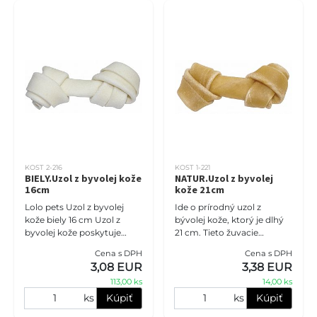
KOST 2-216
KOST 1-221
BIELY.Uzol z byvolej kože
NATUR.Uzol z byvolej
16cm
kože 21cm
Lolo pets Uzol z byvolej
Ide o prírodný uzol z
kože biely 16 cm Uzol z
bývolej kože, ktorý je dlhý
byvolej kože poskytuje
21 cm. Tieto žuvacie
dlhodobú zábavú pre
pamlsky sú dôležitou
Cena s DPH
Cena s DPH
vášho štvornohého
súčasťou starostlivosti o
3,08 EUR
3,38 EUR
miláčika. Je vhodný pre
ústnu dutinu psov.
113,00 ks
14,00 ks
stredné a veľké
Pomáhajú odst
ks
Kúpiť
ks
Kúpiť