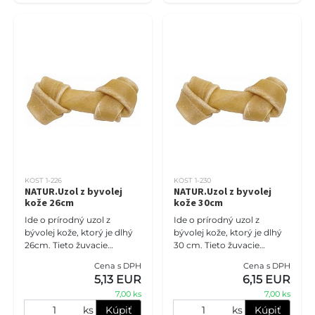
KOST 1-226
KOST 1-230
NATUR.Uzol z byvolej
NATUR.Uzol z byvolej
kože 26cm
kože 30cm
Ide o prírodný uzol z
Ide o prírodný uzol z
bývolej kože, ktorý je dlhý
bývolej kože, ktorý je dlhý
26cm. Tieto žuvacie
30 cm. Tieto žuvacie
pamlsky sú dôležitou
pamlsky sú dôležitou
Cena s DPH
Cena s DPH
súčasťou starostlivosti o
súčasťou starostlivosti o
5,13 EUR
6,15 EUR
ústnu dutinu psov.
ústnu dutinu psov.
7,00 ks
7,00 ks
Pomáhajú odstr
Pomáhajú odst
ks
Kúpiť
ks
Kúpiť