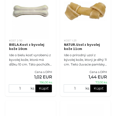
KOST 2-110
KOST 1-211
BIELA.Kost z byvolej
NATUR.Uzol z byvolej
kože 10cm
kože 11cm
Ide o bielu kosť vyrobenú z
Ide o prírodný uzol z
byvolej kože, ktorá má
bývolej kože, ktorý je dlhý 11
dĺžku 10 cm. Táto pochúťka
cm. Tieto žuvacie pamlsky
je nielen chutná, ale aj
sú dôležitou súčasťou
Cena s DPH
Cena s DPH
prírodná a pomáha čistiť
starostlivosti o ústnu
1,02 EUR
1,44 EUR
zuby psíka. Ak máte do
dutinu psov. Pomáhajú
156,00 ks
72,00 ks
odst
ks
Kúpiť
ks
Kúpiť