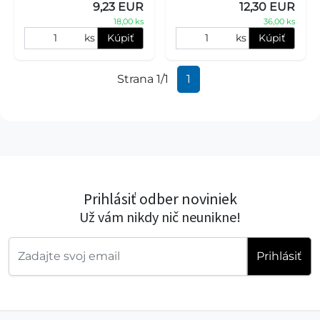
9,23 EUR
12,30 EUR
zuby psíka. Ak máte do
zuby psíka. Ak máte do
18,00 ks
36,00 ks
ks
Kúpiť
ks
Kúpiť
Strana 1/1
1
Prihlásiť odber noviniek
Už vám nikdy nič neunikne!
Prihlásiť