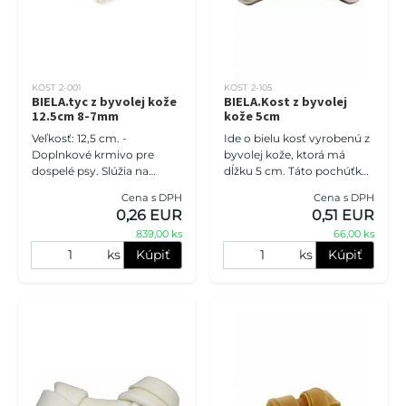
KOST 2-001
KOST 2-105
BIELA.tyc z byvolej kože
BIELA.Kost z byvolej
12.5cm 8-7mm
kože 5cm
Veľkosť: 12,5 cm. -
Ide o bielu kosť vyrobenú z
Doplnkové krmivo pre
byvolej kože, ktorá má
dospelé psy. Slúžia na
dĺžku 5 cm. Táto pochúťka
posilnenie žuvacích svalov.
je nielen chutná, ale aj
Cena s DPH
Cena s DPH
Kŕmny návod: podávajte
prírodná a pomáha čistiť
0,26 EUR
0,51 EUR
ako pochúťku či odmenu.
zuby psíka. Ak máte dom
839,00 ks
66,00 ks
Zloženie:
ks
Kúpiť
ks
Kúpiť