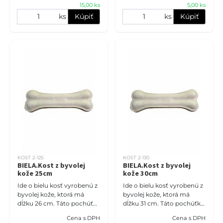
15,00 ks
5,00 ks
stredné a veľké
Pomáhajú odst
ks
Kúpiť
ks
Kúpiť
KOST 2-125
KOST 2-130
BIELA.Kost z byvolej
BIELA.Kost z byvolej
kože 25cm
kože 30cm
Ide o bielu kosť vyrobenú z
Ide o bielu kosť vyrobenú z
byvolej kože, ktorá má
byvolej kože, ktorá má
dĺžku 26 cm. Táto pochúťka
dĺžku 31 cm. Táto pochúťka
je nielen chutná, ale aj
je nielen chutná, ale aj
Cena s DPH
Cena s DPH
prírodná a pomáha čistiť
prírodná a pomáha čistiť