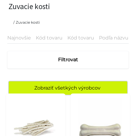
Zuvacie kosti
/
Zuvacie kosti
Najnovšie
Kód tovaru
Kód tovaru
Podľa názvu
P
Filtrovat
Zobraziť všetkých výrobcov