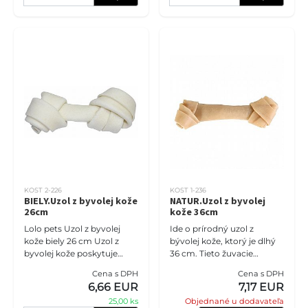
KOST 2-226
KOST 1-236
BIELY.Uzol z byvolej kože
NATUR.Uzol z byvolej
26cm
kože 36cm
Lolo pets Uzol z byvolej
Ide o prírodný uzol z
kože biely 26 cm Uzol z
bývolej kože, ktorý je dlhý
byvolej kože poskytuje
36 cm. Tieto žuvacie
dlhodobú zábavú pre
pamlsky sú dôležitou
Cena s DPH
Cena s DPH
vášho štvornohého
súčasťou starostlivosti o
6,66 EUR
7,17 EUR
miláčika. Je vhodný pre
ústnu dutinu psov.
25,00 ks
Objednané u dodavateľa
stredné a veľké
Pomáhajú odst