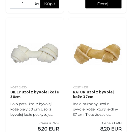
ks
Kúpiť
Detajl
KOST 2-230
KOST 1-237
BIELY.Uzol z byvolej kože
NATUR.Uzol z byvolej
30cm
kože 37cm
Lolo pets Uzol z byvolej
Ide o prírodný uzol z
kože biely 30 cm Uzol z
bývolej kože, ktorý je dlhý
byvolej kože poskytuje
37 cm. Tieto žuvacie
dlhodobú zábavú pre
pamlsky sú dôležitou
Cena s DPH
Cena s DPH
vášho štvornohého
súčasťou starostlivosti o
8,20 EUR
8,20 EUR
miláčika. Je vhodný pre
ústnu dutinu psov.