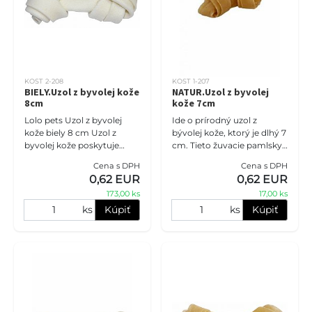
KOST 2-208
KOST 1-207
BIELY.Uzol z byvolej kože
NATUR.Uzol z byvolej
8cm
kože 7cm
Lolo pets Uzol z byvolej
Ide o prírodný uzol z
kože biely 8 cm Uzol z
bývolej kože, ktorý je dlhý 7
byvolej kože poskytuje
cm. Tieto žuvacie pamlsky
dlhodobú zábavú pre
sú dôležitou súčasťou
Cena s DPH
Cena s DPH
vášho štvornohého
starostlivosti o ústnu
0,62 EUR
0,62 EUR
miláčika. Je vhodný pre
dutinu psov. Pomáhajú
173,00 ks
17,00 ks
stredné a veľké
odstr
ks
Kúpiť
ks
Kúpiť