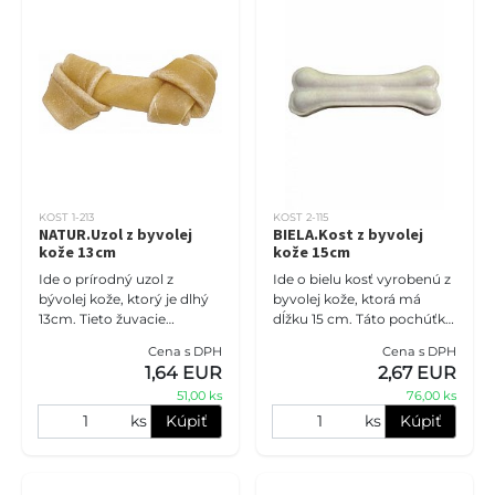
KOST 1-213
KOST 2-115
NATUR.Uzol z byvolej
BIELA.Kost z byvolej
kože 13cm
kože 15cm
Ide o prírodný uzol z
Ide o bielu kosť vyrobenú z
bývolej kože, ktorý je dlhý
byvolej kože, ktorá má
13cm. Tieto žuvacie
dĺžku 15 cm. Táto pochúťka
pamlsky sú dôležitou
je nielen chutná, ale aj
Cena s DPH
Cena s DPH
súčasťou starostlivosti o
prírodná a pomáha čistiť
1,64 EUR
2,67 EUR
ústnu dutinu psov.
zuby psíka. Ak máte do
51,00 ks
76,00 ks
Pomáhajú odstr
ks
Kúpiť
ks
Kúpiť