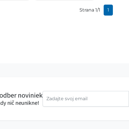
Strana 1/1
1
 odber noviniek
dy nič neunikne!