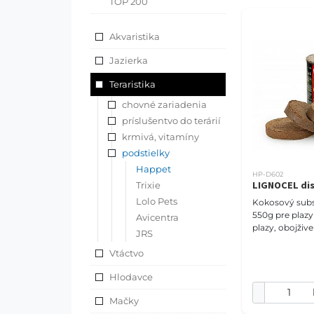
TOP 200
Akvaristika
Jazierka
Teraristika
chovné zariadenia
príslušentvo do terárií
krmivá, vitamíny
podstielky
Happet
HP-D602
LIGNOCEL di
Trixie
Lolo Pets
Kokosový subst
550g pre plazy Najlepšie pr
Avicentra
plazy, obojžive
JRS
pavúkovce a t
Vtáctvo
rastliny, 100% 
kokosové vl
Hlodavce
Mačky