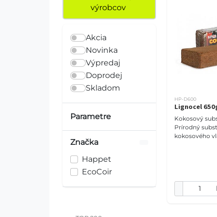
výrobcov
Akcia
Novinka
Výpredaj
Doprodej
Skladom
HP-D600
Lignocel 650
Parametre
Kokosový subs
Prírodný subst
kokosového vl
Značka
pre vaše terár
črepníkové rast
Happet
Umožňuje dlh
EcoCoir
udržiavan