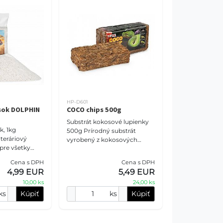
HP-D601
esok DOLPHIN
COCO chips 500g
Substrát kokosové lupienky
k, 1kg
500g Prírodný substrát
 teráriový
vyrobený z kokosových
 pre všetky
lupienkov určených pre
 bezstavovce.
plazy, obojživelníky, hmyz,
Cena s DPH
Cena s DPH
itý ako
pavúkovce a tropické rast
4,99 EUR
5,49 EUR
rátový zákla
10,00 ks
24,00 ks
ks
Kúpiť
ks
Kúpiť