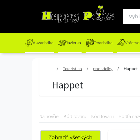
Akvaristika
Jazierka
Teraristika
Vtáctvo
/
Teraristika
/
podstielky
/
Happet
Happet
Najnovšie
Kód tovaru
Kód tovaru
Podľa náz
Zobraziť všetkých