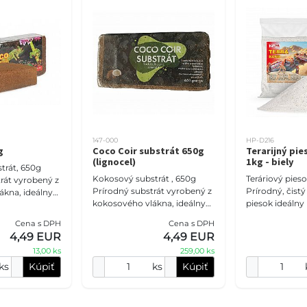
147-000
HP-D216
g
Coco Coir substrát 650g
Terarijný pi
(lignocel)
1kg - biely
trát, 650g
Kokosový substrát , 650g
Teráriový pieso
rát vyrobený z
Prírodný substrát vyrobený z
Prírodný, čistý
ákna, ideálny
kokosového vlákna, ideálny
piesok ideálny
ium aj
pre vaše terárium aj
púštne plazy a
liny.
Cena s DPH
Cena s DPH
črepníkové rastliny.
Môže byť použ
odobé
4,49 EUR
4,49 EUR
Umožňuje dlhodobé
primárny subst
13,00 ks
259,00 ks
udržiava
ks
Kúpiť
ks
Kúpiť