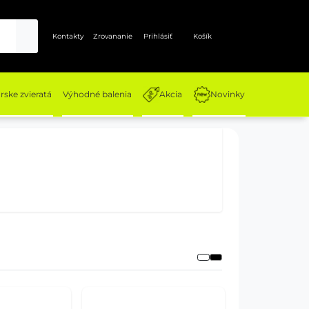
Kontakty
Zrovananie
Prihlásiť
Košík
ske zvieratá
Výhodné balenia
Akcia
Novinky