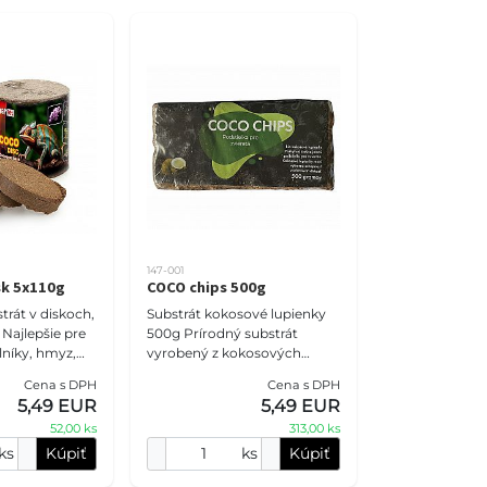
147-001
sk 5x110g
COCO chips 500g
rát v diskoch,
Substrát kokosové lupienky
e
500g Prírodný substrát
lníky, hmyz,
vyrobený z kokosových
ropické
lupienkov určených pre
Cena s DPH
Cena s DPH
prírodné, mleté
plazy, obojživelníky, hmyz,
5,49 EUR
5,49 EUR
pavúkovce a tropické rast
52,00 ks
313,00 ks
ks
Kúpiť
ks
Kúpiť