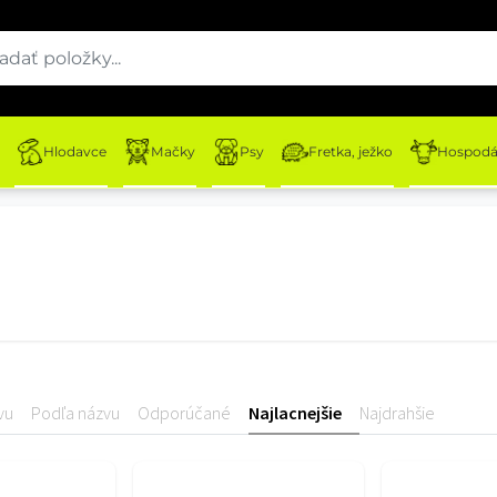
Hlodavce
Mačky
Psy
Fretka, ježko
Hospodár
vu
Podľa názvu
Odporúčané
Najlacnejšie
Najdrahšie