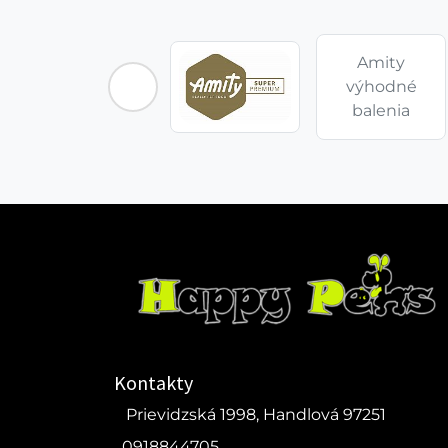
Amity
výhodné
balenia
Kontakty
Prievidzská 1998, Handlová 97251
0918844705