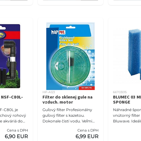
HP-A123
66703015
r NSF-C80L-
Filter do sklenej gule na
BLUMEC 03 M
vzduch. motor
SPONGE
F-C80L je
Guľový filter Profesionálny
Náhradné špon
uchový rohový
guľový filter s kazetou.
vnútorný filter 
re akváriá do
Dokonale čistí vodu. Veľmi
Bluwave. Ideál
v. Tento filter
jednoduchá inštalácia a
sladkovodné a
Cena s DPH
Cena s DPH
chemickú
použitie. Pomáha udržiavať
akváriá. Balen
6,90 EUR
6,99 EUR
vynik
biologickú rovnová
špongie s rôz