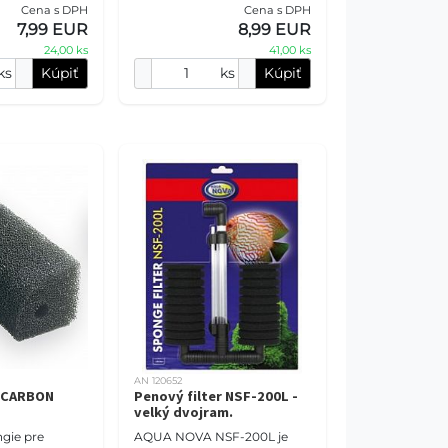
Cena s DPH
Cena s DPH
tíc nečistôt).
(zachytenie častíc nečistôt).
7,99 EUR
8,99 EUR
Pre svoju vys
24,00 ks
41,00 ks
ks
Kúpiť
ks
Kúpiť
AN 120652
 CARBON
Penový filter NSF-200L -
velký dvojram.
gie pre
AQUA NOVA NSF-200L je