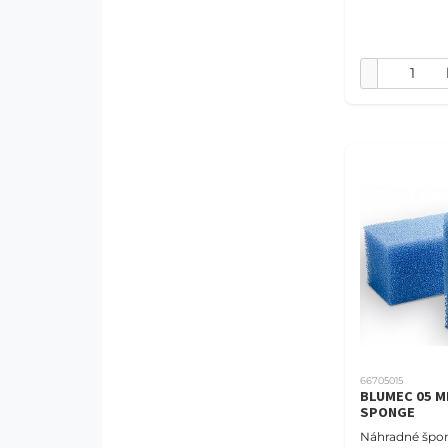
vnútorný filte
biologickú a 
filtrá
66705015
BLUMEC 05 M
SPONGE
Náhradné špon