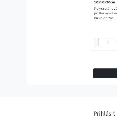
10x10x20cm
Polyuretánová 
je filter vyrobe
na kolonizáciu 
prospešných ba
výrazne zlepšu
v akvá
Prihlásiť