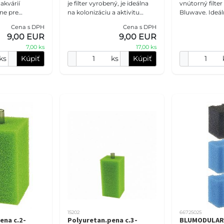
 akvárií
je filter vyrobený, je ideálna
vnútorný filter 
ne pre
na kolonizáciu a aktivitu
Bluwave. Ideál
j morské
prospešných baktérií. Tieto
sladkovodné a
Cena s DPH
Cena s DPH
ie obsahuje dve
výrazne zlepšujú kvalitu vody
akváriá. Balen
9,00 EUR
9,00 EUR
nou
v akvá
jednu špongiu
7,00 ks
17,00 ks
K
uhlím. K
ks
Kúpiť
ks
Kúpiť
15202
66725025
ena c.2-
Polyuretan.pena c.3-
BLUMODULAR