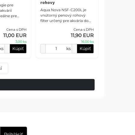
rohovy
gie pre
Aqua Nova NSF-C200L je
akvárií
vnútorný penový rohový
eálne pre
filter určený pre akvária do
j morské
objemu 200 litrov. Tento filter
ie obsahujúce
Cena s DPH
Cena s DPH
poskytuje biochemickú
špongie.
11,00 EUR
11,90 EUR
filtráciu a má vynika
3,00 ks
16,00 ks
ks
Kúpiť
ks
Kúpiť
í
Prihlásiť