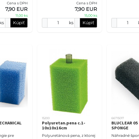
Cena s DPH
Cena s DPH
r poskytuje
filter poskytuje biologickú a
(zachytenie čas
7,90 EUR
7,90 EUR
mechanickú
mechanickú filtr
Pre svoju vys
11,00 ks
15,00 ks
ks
Kúpiť
ks
Kúpiť
15200
66715017
ECHANICAL
Polyuretan.pena c.1-
BLUCLEAR 05
10x10x16cm
SPONGE
gie pre
Polyuretánová pena, z ktorej
Náhradné špon