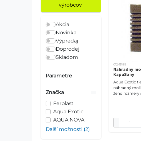
výrobcov
Akcia
Novinka
Výpredaj
Doprodej
Skladom
012-15189
Nahradny mol
KapuSany
Parametre
Aqua Exotic t
náhradný molita
Značka
Jeho rozmery sú
cm.
Ferplast
Aqua Exotic
AQUA NOVA
Další možnosti (2)