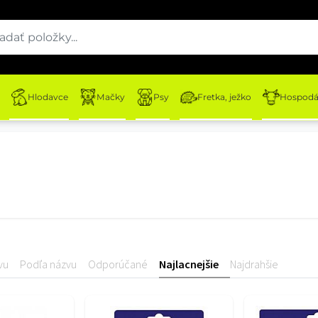
Hlodavce
Mačky
Psy
Fretka, ježko
Hospodár
vu
Podľa názvu
Odporúčané
Najlacnejšie
Najdrahšie