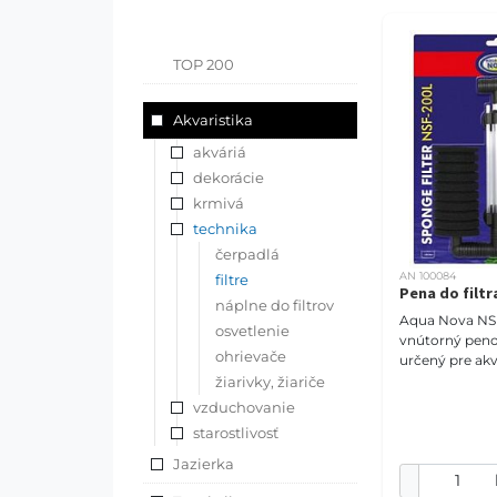
TOP 200
Akvaristika
akváriá
dekorácie
krmivá
technika
čerpadlá
AN 100084
filtre
Pena do filtr
náplne do filtrov
Aqua Nova NS
osvetlenie
vnútorný penov
ohrievače
určený pre akv
objemom do 20
žiarivky, žiariče
Tento dvojrame
vzduchovanie
poskytuje vyn
starostlivosť
biochemickú 
Jazierka