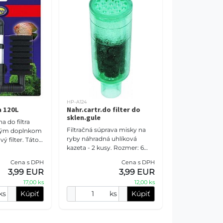
HP-A124
a 120L
Nahr.cartr.do filter do
sklen.gule
 do filtra
Filtračná súprava misky na
čným doplnkom
ryby náhradná uhlíková
ý filter. Táto
kazeta - 2 kusy. Rozmer: 6
 na biologickú
cm
ltráciu. Jej
Cena s DPH
Cena s DPH
3,99 EUR
3,99 EUR
17,00 ks
12,00 ks
ks
Kúpiť
ks
Kúpiť