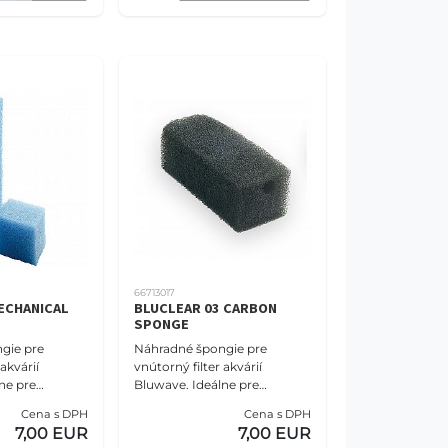
66713017
ECHANICAL
BLUCLEAR 03 CARBON
SPONGE
gie pre
Náhradné špongie pre
akvárií
vnútorný filter akvárií
ne pre
Bluwave. Ideálne pre
j morské
sladkovodné aj morské
Cena s DPH
Cena s DPH
ie obsahuje dve
akváriá. Balenie obsahujúce
7,00 EUR
7,00 EUR
nou
jednu špongiu s aktívnym