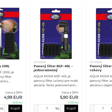
AN 120650
AN 120656
a 200L
Penový filter NSF-40L -
Penový filte
jednoramenný
rohovy
F-200L je
AQUA NOVA NSF-40L je
AQUA NOVA NS
ý filter
penový filter určený pre malé
penový filter u
áriá s
akváriá. Tento jednoramenný
akvária s obj
0 litrov.
vnútorný filter poskytuje
litrov. Tento 
nný filter
Cena s DPH
Cena s DPH
biochemickú filtráciu v
filter poskytuj
ikajúcu
4,99 EUR
5,90 EUR
akváriu a zabezpečuje
mechanickú fil
a m
8,00 ks
17,00 ks
ks
Kúpiť
ks
Kúpiť