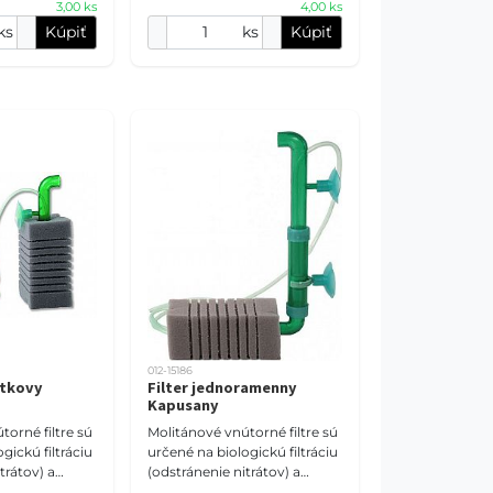
3,00 ks
4,00 ks
K
uhlím. K
ks
Kúpiť
ks
Kúpiť
012-15186
ntkovy
Filter jednoramenny
Kapusany
torné filtre sú
Molitánové vnútorné filtre sú
gickú filtráciu
určené na biologickú filtráciu
trátov) a
(odstránenie nitrátov) a
tráciu
mechanickú filtráciu