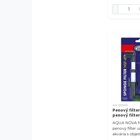
AN 120653
Penový filte
penový filte
AQUA NOVA NS
penový filter 
akvária s obje
Tento jednor