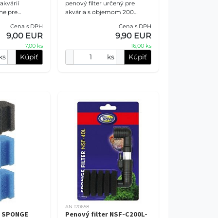
akvárií
penový filter určený pre
ne pre
akvária s objemom 200
j morské
litrov. Tento dvojramenný
Cena s DPH
Cena s DPH
ie obsahujúce
vnútorný filter poskytuje
9,00 EUR
9,90 EUR
 s aktívnym
biologickú a mechanickú filtr
7,00 ks
16,00 ks
ks
Kúpiť
ks
Kúpiť
AN 120658
 SPONGE
Penový filter NSF-C200L-