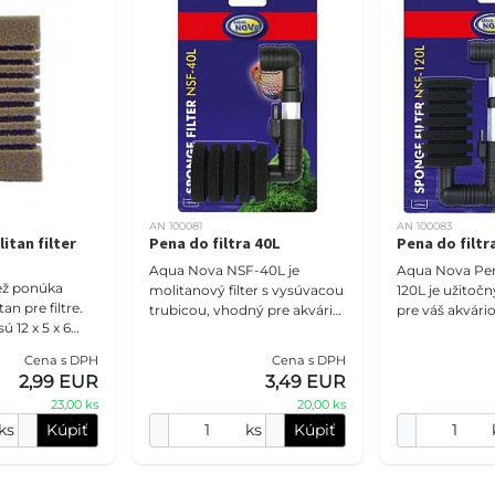
AN 100081
AN 100083
itan filter
Pena do filtra 40L
Pena do filtr
Aqua Nova NSF-40L je
Aqua Nova Pena
iež ponúka
molitanový filter s vysúvacou
120L je užito
n pre filtre.
trubicou, vhodný pre akvária
pre váš akváriov
 12 x 5 x 6
do 40 litrov. Poskytuje
pena je určená
mechanickú a biologickú
a mechanickú fi
Cena s DPH
Cena s DPH
filtráciu. Stačí ho pr
úlohou je
2,99 EUR
3,49 EUR
23,00 ks
20,00 ks
ks
Kúpiť
ks
Kúpiť