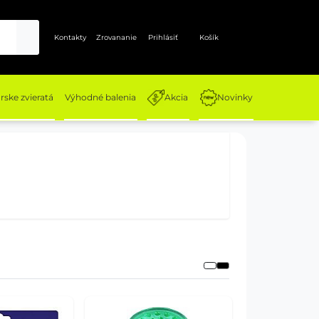
Kontakty
Zrovananie
Prihlásiť
Košík
ske zvieratá
Výhodné balenia
Akcia
Novinky