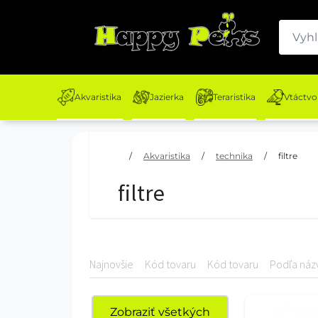
Akvaristika
Jazierka
Teraristika
Vtáctvo
/
Akvaristika
/
technika
/
filtre
filtre
Najnovšie
Kód tovaru
Kód tovaru
Podľa náz
Zobraziť všetkých