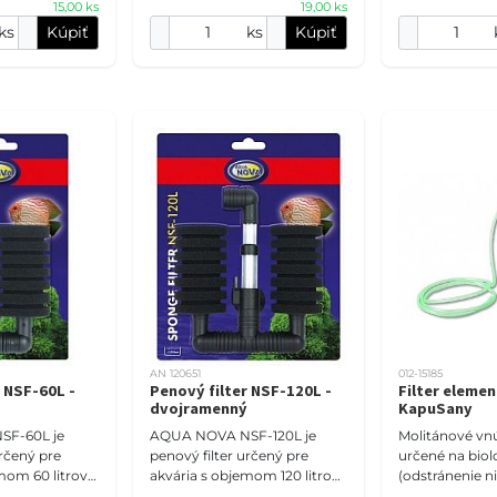
15,00 ks
19,00 ks
pórovitosťou. 
ks
Kúpiť
ks
Kúpiť
AN 120651
012-15185
r NSF-60L -
Penový filter NSF-120L -
Filter eleme
r
dvojramenný
KapuSany
F-60L je
AQUA NOVA NSF-120L je
Molitánové vnú
určený pre
penový filter určený pre
určené na biolo
mom 60 litrov.
akvária s objemom 120 litrov.
(odstránenie ni
amenný
Tento dvojramenný vnútorný
mechanickú fil