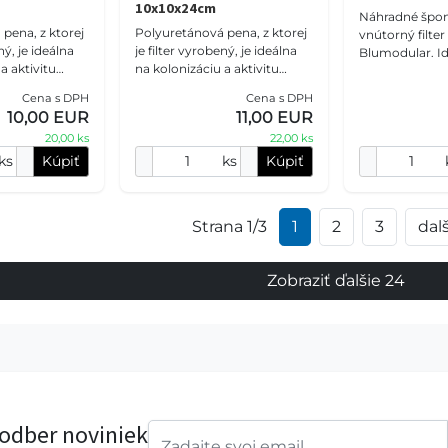
10x10x24cm
Náhradné špon
pena, z ktorej
Polyuretánová pena, z ktorej
vnútorný filter 
ný, je ideálna
je filter vyrobený, je ideálna
Blumodular. Id
a aktivitu
na kolonizáciu a aktivitu
sladkovodné a
ktérií. Tieto
prospešných baktérií. Tieto
akváriá. Balen
Cena s DPH
Cena s DPH
jú kvalitu vody
výrazne zlepšujú kvalitu vody
tri syntetické 
10,00 EUR
11,00 EUR
v akvá
20,00 ks
22,00 ks
ks
Kúpiť
ks
Kúpiť
Strana 1/3
1
2
3
dalš
Zobraziť ďalšie 24
 odber noviniek