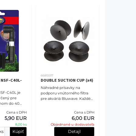
66810017
r NSF-C40L-
DOUBLE SUCTION CUP (x4)
Náhradné prísavky na
F-C40L je
podporu vnútorného filtra
rčený pre
pre akváriá Bluwave. Každé
emom do 40
balenie obsahuje 4 prísavky.
rohový vnútorný
Cena s DPH
Cena s DPH
e biologickú a
5,90 EUR
6,00 EUR
tráci
8,00 ks
Objednané u dodavateľa
ks
Kúpiť
Detajl