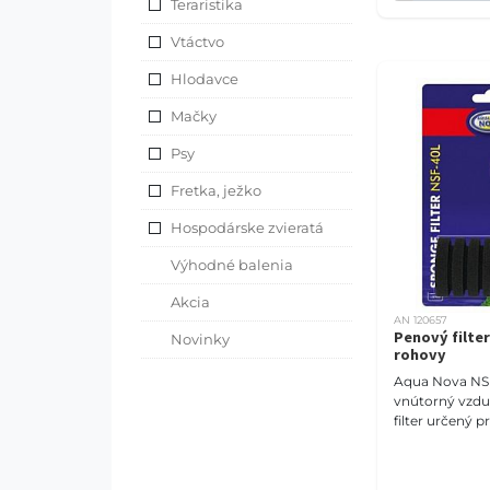
Teraristika
Vtáctvo
Hlodavce
Mačky
Psy
Fretka, ježko
Hospodárske zvieratá
Výhodné balenia
Akcia
AN 120657
Penový filte
Novinky
rohovy
Aqua Nova NS
vnútorný vzd
filter určený p
objemu 80 litro
poskytuje bio
filtráciu a má 