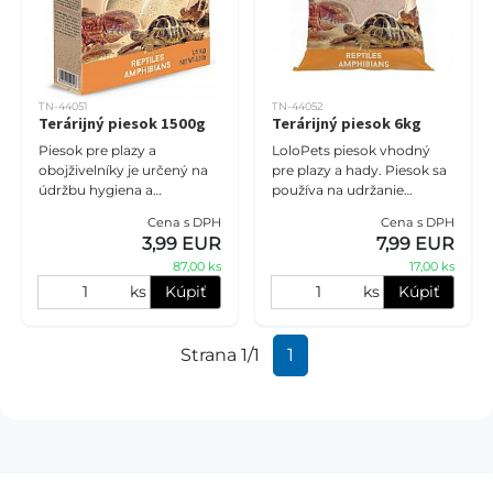
TN-44051
TN-44052
Terárijný piesok 1500g
Terárijný piesok 6kg
Piesok pre plazy a
LoloPets piesok vhodný
obojživelníky je určený na
pre plazy a hady. Piesok sa
údržbu hygiena a
používa na udržanie
starostlivosť o našich
hygieny a starostlivosť o
Cena s DPH
Cena s DPH
domácich miláčikov.
teráriové zvieratá. Obsahuje
3,99 EUR
7,99 EUR
Udržiavať najvhodnejšie
ušľachtilé minerály a zn
87,00 ks
17,00 ks
prostredie v terári
ks
Kúpiť
ks
Kúpiť
Strana 1/1
1