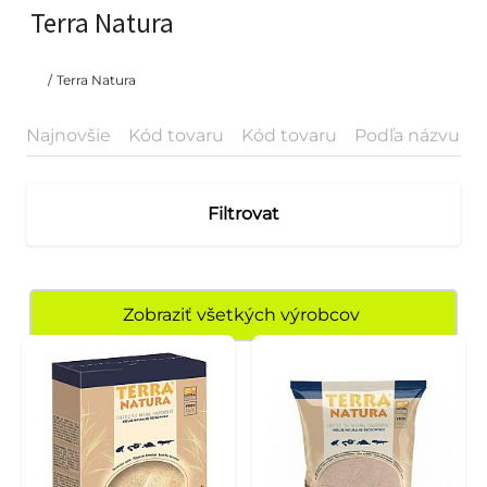
Terra Natura
/
Terra Natura
Najnovšie
Kód tovaru
Kód tovaru
Podľa názvu
P
Filtrovat
Zobraziť všetkých výrobcov