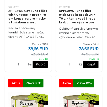
120-1007B
120-1026B
APPLAWS Cat Tuna Fillet
APPLAWS Tuna Fillet
with Cheese in Broth 70
with Crab in Broth 24 ×
g – konzerva pre macky
70 g – tuniakový filet s
s tuniakom a syrom
krabom vo vývare pre
macky
Keď sa z nečakanej
Obľúbený tuniak s jemným
kombinácie stane mačací
krabím akcentom vo
favorit. APPLAWS Tuna
výhodnom balení 24 × 70 g.
Fillet with Cheese in Broth
Samostatné konzervičky
Cena s DPH
Cena s DPH
24 × 70 g prináša výhodné
vytvoria praktickú zásobu
38,66 EUR
38,66 EUR
balenie tuniakového filetu s
šťavnatých morských
j
42,96 EUR
42,96 EUR
porcií pr
6,79 ks
14,25 ks
ks
Kúpiť
ks
Kúpiť
Akcia
Zľava
 10%
Akcia
Zľava
 10%