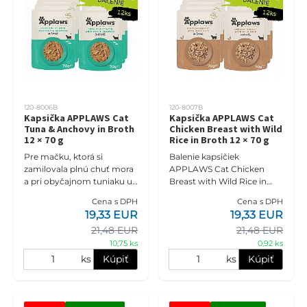
120-8006B
120-8007B
Kapsička APPLAWS Cat
Kapsička APPLAWS Cat
Tuna & Anchovy in Broth
Chicken Breast with Wild
12 × 70 g
Rice in Broth 12 × 70 g
Pre mačku, ktorá si
Balenie kapsičiek
zamilovala plnú chuť mora
APPLAWS Cat Chicken
a pri obyčajnom tuniaku už
Breast with Wild Rice in
čaká niečo navyše.
Broth 12 × 70 g je
Cena s DPH
Cena s DPH
Výhodné balenie APPLAWS
doplnkové mokré krmivo
19,33 EUR
19,33 EUR
Tuna Fillet with Anchovy &
pre dospelé mačky s 75 %
21,48 EUR
21,48 EUR
Se
kuracích pŕs, 4 % di
10,75 ks
0,92 ks
ks
Kúpiť
ks
Kúpiť