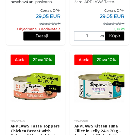
neschová ani posledná
čaro. APPLAWS Taste
granula. APPLAWS Taste
Toppers Chicken Breast in
Cena s DPH
Cena s DPH
Toppers Chicken Breast
Broth 12 × 156 g prináša do
29,05 EUR
29,05 EUR
with Beef in Gravy 12 × 156 g
zásoby šťavnaté kuracie prs
32,28 EUR
32,28 EUR
spája
Objednané u dodavateľa
2,00 ks
Detajl
ks
Kúpiť
Akcia
Zľava
 10%
Akcia
Zľava
 10%
120-3034B
120-1036B
APPLAWS Taste Toppers
APPLAWS Kitten Tuna
Chicken Breast with
Fillet in Jelly 24 × 70 g –