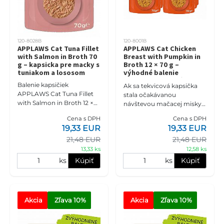
120-8028B
120-8001B
APPLAWS Cat Tuna Fillet
APPLAWS Cat Chicken
with Salmon in Broth 70
Breast with Pumpkin in
g – kapsicka pre macky s
Broth 12 × 70 g –
tuniakom a lososom
výhodné balenie
kapsiciek s kuracími
Balenie kapsičiek
Ak sa tekvicová kapsička
prsiami a tekvicou pre
APPLAWS Cat Tuna Fillet
stala očakávanou
macky
with Salmon in Broth 12 ×
návštevou mačacej misky,
70 g je doplnkové mokré
výhodné balenie APPLAWS
Cena s DPH
Cena s DPH
krmivo pre dospelé mačky
Chicken Breast with
19,33 EUR
19,33 EUR
s 70 % filetu z tuniaka, 5 %
Pumpkin in Broth 12 × 70 g
loso
21,48 EUR
21,48 EUR
udrží obľúb
13,33 ks
12,58 ks
ks
Kúpiť
ks
Kúpiť
Akcia
Zľava
 10%
Akcia
Zľava
 10%