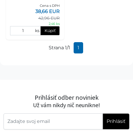
g je doplnkové mokré
Cena s DPH
krmivo pre dospelé mačky
38,66 EUR
s 55 % tuniakového filetu, 5
42,96 EUR
% lo
2,46 ks
ks
Kúpiť
Strana 1/1
1
Prihlásiť odber noviniek
Už vám nikdy nič neunikne!
Prihlásiť