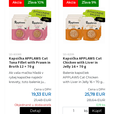
Akcia
Zľava
 10%
Akcia
Zľava
 9%
120-8008B
120-8251B
Kapsička APPLAWS Cat
Kapsička APPLAWS Cat
Tuna Fillet with Prawn in
Chicken with Liver in
Broth 12 × 70 g
Jelly 16 × 70 g
Ak vaša mačka hľadá v
Balenie kapsičiek
rybej kapsičke najskôr
APPLAWS Cat Chicken
krevety, toto balenie ju
with Liver in Jelly 16 × 70 g
nesklame. APPLAWS Tuna
je doplnkové mokré krmivo
Cena s DPH
Cena s DPH
Fillet with Prawn in Broth
pre dospelé mačky s 55 %
19,33 EUR
25,78 EUR
12 × 70 g prináša dvanásť
kuracích pŕs, 7 % kuracej
21,48 EUR
28,64 EUR
sam
pečen
Objednané u dodavateľa
0,19 ks
Detajl
ks
Kúpiť