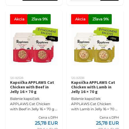
Akcia
Zľava
 9%
Akcia
Zľava
 9%
120-8252B
120-8253B
Kapsička APPLAWS Cat
Kapsička APPLAWS Cat
Chicken with Beef in
Chicken with Lamb in
Jelly 16 × 70 g
Jelly 16 × 70 g
Balenie kapsičiek
Balenie kapsičiek
APPLAWS Cat Chicken
APPLAWS Cat Chicken
with Beef in Jelly 16 × 70 g je
with Lamb in Jelly 16 × 70 g
doplnkové mokré krmivo
je doplnkové mokré krmivo
Cena s DPH
Cena s DPH
pre dospelé mačky s 55 %
pre dospelé mačky s 55 %
25,78 EUR
25,78 EUR
kuracích pŕs, 7 %
kuracích pŕs, 7 %