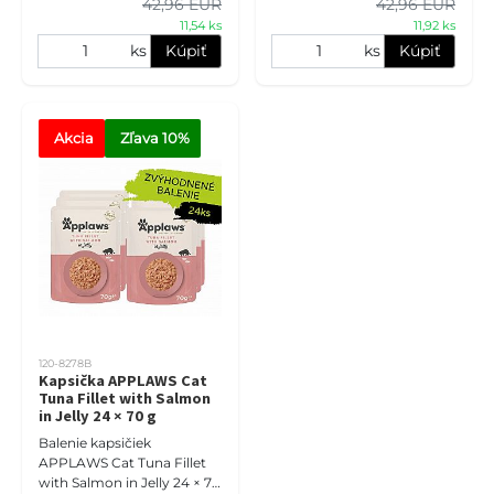
42,96 EUR
konzerv
42,96 EUR
pravidelnú zmenu od
11,54 ks
11,92 ks
ks
Kúpiť
ks
Kúpiť
Akcia
Zľava
 10%
120-8278B
Kapsička APPLAWS Cat
Tuna Fillet with Salmon
in Jelly 24 × 70 g
Balenie kapsičiek
APPLAWS Cat Tuna Fillet
with Salmon in Jelly 24 × 70