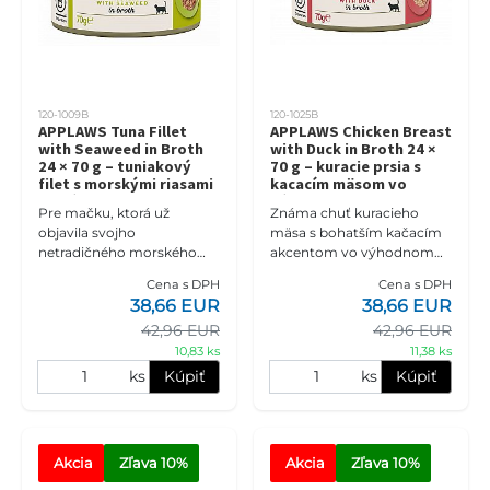
120-1009B
120-1025B
APPLAWS Tuna Fillet
APPLAWS Chicken Breast
with Seaweed in Broth
with Duck in Broth 24 ×
24 × 70 g – tuniakový
70 g – kuracie prsia s
filet s morskými riasami
kacacím mäsom vo
vo vývare pre macky
vývare pre macky
Pre mačku, ktorá už
Známa chuť kuracieho
objavila svojho
mäsa s bohatším kačacím
netradičného morského
akcentom vo výhodnom
favorita. APPLAWS Tuna
balení 24 × 70 g.
Cena s DPH
Cena s DPH
Fillet with Seaweed in
Samostatné konzervičky
38,66 EUR
38,66 EUR
Broth 24 × 70 g prináša
vytvoria praktickú zásobu
42,96 EUR
42,96 EUR
výhodné balenie tunia
šťavnatých porcií
10,83 ks
11,38 ks
ks
Kúpiť
ks
Kúpiť
Akcia
Zľava
 10%
Akcia
Zľava
 10%