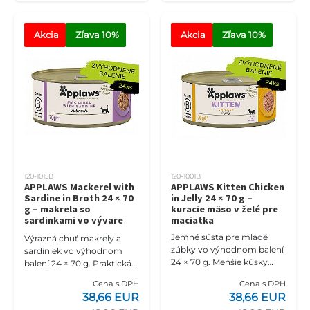
Akcia
Zľava
 10%
Akcia
Zľava
 10%
120-1015B
120-1001B
APPLAWS Mackerel with
APPLAWS Kitten Chicken
Sardine in Broth 24 × 70
in Jelly 24 × 70 g –
g – makrela so
kuracie mäso v želé pre
sardinkami vo vývare
maciatka
pre macky
Jemné sústa pre mladé
Výrazná chuť makrely a
zúbky vo výhodnom balení
sardiniek vo výhodnom
24 × 70 g. Menšie kúsky
balení 24 × 70 g. Praktická
kuracieho mäsa v mäkkom
zásoba samostatných
Cena s DPH
Cena s DPH
želé sa mačiatkam ľahko
konzervičiek prinesie
38,66 EUR
38,66 EUR
prijímajú a samostatné
milovníčkam rýb