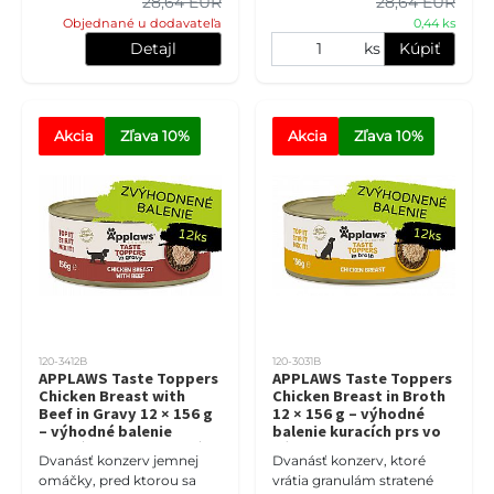
28,64 EUR
28,64 EUR
hovädzieho mäs
jahňacieho mäs
Objednané u dodavateľa
0,44 ks
Detajl
ks
Kúpiť
Akcia
Zľava
 10%
Akcia
Zľava
 10%
120-3412B
120-3031B
APPLAWS Taste Toppers
APPLAWS Taste Toppers
Chicken Breast with
Chicken Breast in Broth
Beef in Gravy 12 × 156 g
12 × 156 g – výhodné
– výhodné balenie
balenie kuracích prs vo
kuracích prs s hovädzím
vývare pre psy
Dvanásť konzerv jemnej
Dvanásť konzerv, ktoré
mäsom v omácke pre
omáčky, pred ktorou sa
vrátia granulám stratené
psy