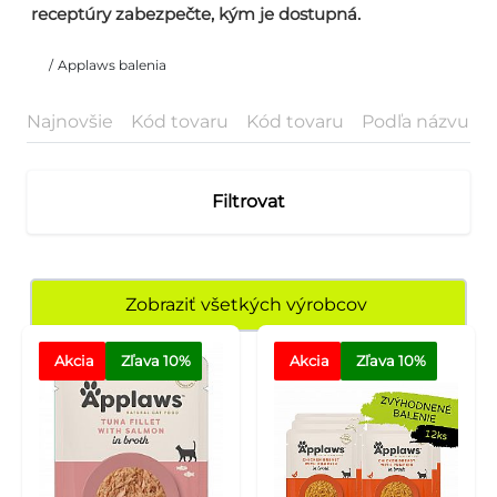
receptúry zabezpečte, kým je dostupná.
/
Applaws balenia
Najnovšie
Kód tovaru
Kód tovaru
Podľa názvu
P
Filtrovat
Zobraziť všetkých výrobcov
Akcia
Zľava
 10%
Akcia
Zľava
 10%