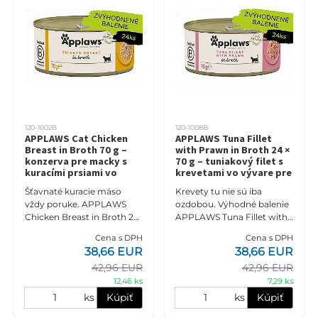
120-1002B
120-1008B
APPLAWS Cat Chicken
APPLAWS Tuna Fillet
Breast in Broth 70 g –
with Prawn in Broth 24 ×
konzerva pre macky s
70 g – tuniakový filet s
kuracími prsiami vo
krevetami vo vývare pre
vývare
macky
Šťavnaté kuracie mäso
Krevety tu nie sú iba
vždy poruke. APPLAWS
ozdobou. Výhodné balenie
Chicken Breast in Broth 24
APPLAWS Tuna Fillet with
× 70 g prináša praktickú
Prawn in Broth 24 × 70 g
Cena s DPH
Cena s DPH
zásobu samostatných
spája 55 % tuniakového
38,66 EUR
38,66 EUR
konzervičiek so 75 %
filetu s výrazným 20 %
42,96 EUR
42,96 EUR
kuracích pŕs v
podielo
12,46 ks
7,29 ks
ks
Kúpiť
ks
Kúpiť