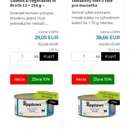
Salmon & Vegetables in
tuniakový filet v želé
Broth 12 × 156 g –
pre maciatka
výhodné balenie
Jemné rybie sústa pre
Dvanásť konzerv pre psa,
kuracích prs s lososom a
mladé zúbky vo výhodnom
ktorému jedna chuť
zeleninou pre psy
balení 24 × 70 g. Menšie
jednoducho nestačí.
vločky tuniaka v mäkkom
APPLAWS Taste Toppers
Cena s DPH
Cena s DPH
želé sa mačiatkam ľahšie
Chicken Breast with
29,05 EUR
38,66 EUR
žujú a samostatné
Salmon & Vegetables in
32,28 EUR
konzervičky
42,96 EUR
Broth 12 × 156 g
1,25 ks
13,46 ks
ks
Kúpiť
ks
Kúpiť
Akcia
Zľava
 10%
Akcia
Zľava
 10%