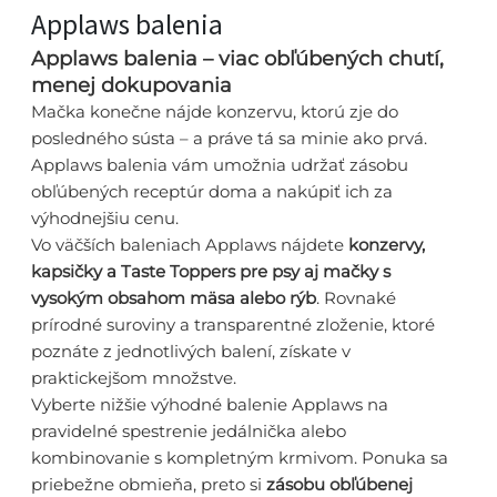
Applaws balenia
Applaws balenia – viac obľúbených chutí,
menej dokupovania
Mačka konečne nájde konzervu, ktorú zje do
posledného sústa – a práve tá sa minie ako prvá.
Applaws balenia vám umožnia udržať zásobu
obľúbených receptúr doma a nakúpiť ich za
výhodnejšiu cenu.
Vo väčších baleniach Applaws nájdete
konzervy,
kapsičky a Taste Toppers pre psy aj mačky s
vysokým obsahom mäsa alebo rýb
. Rovnaké
prírodné suroviny a transparentné zloženie, ktoré
poznáte z jednotlivých balení, získate v
praktickejšom množstve.
Vyberte nižšie výhodné balenie Applaws na
pravidelné spestrenie jedálnička alebo
kombinovanie s kompletným krmivom. Ponuka sa
priebežne obmieňa, preto si
zásobu obľúbenej