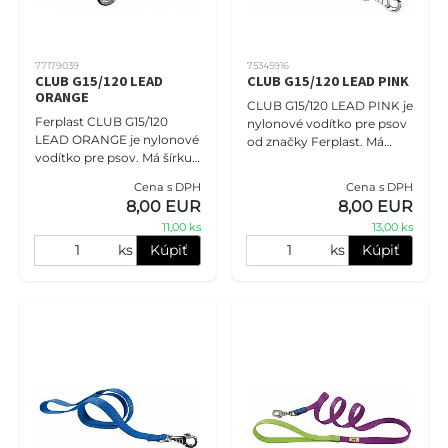
77179039
75345916
CLUB G15/120 LEAD
CLUB G15/120 LEAD PINK
ORANGE
CLUB G15/120 LEAD PINK je
Ferplast CLUB G15/120
nylonové vodítko pre psov
LEAD ORANGE je nylonové
od značky Ferplast. Má
vodítko pre psov. Má šírku
šírku 15 mm a dĺžku 120 cm.
1,5 cm a dĺžku 120 cm. Toto
Toto pevné a odolné
Cena s DPH
Cena s DPH
vodítko je vyrobené z
vodítko je vyrobené z nylon
8,00 EUR
8,00 EUR
pevného nylonu a je
11,00 ks
13,00 ks
vybaven
ks
Kúpiť
ks
Kúpiť