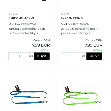
PN 014
PN 017
L-NEO-BLACK-S
L-NEO-RED-S
Vodítka PET NOVA
Vodítka PET NOVA
zaručujú pohodlný pocit
zaručujú pohodlný pocit
počas prechádzky s
počas prechádzky s
domácim miláčikom. Pre
domácim miláčikom. Pre
Cena s DPH
Cena s DPH
zvýšenie komfortu
zvýšenie komfortu
7,99 EUR
7,99 EUR
používania je rukoväť
používania je rukoväť
8,00 ks
6,00 ks
vodítka vystlaná
vodítka vystlaná
neoprénovo
neoprénovo
ks
Kúpiť
ks
Kúpiť