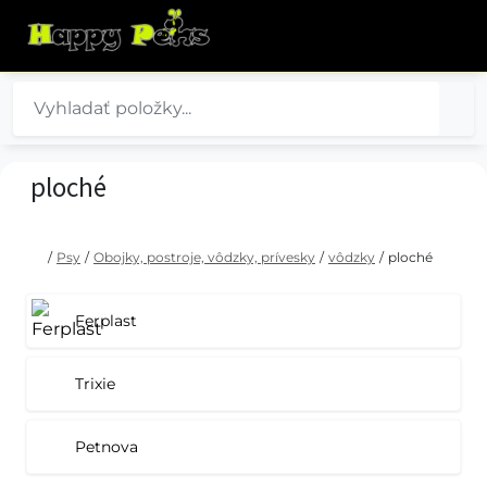
ploché
/
Psy
/
Obojky, postroje, vôdzky, prívesky
/
vôdzky
/
ploché
Ferplast
Trixie
Petnova