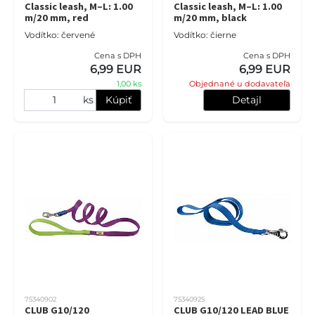
Classic leash, M–L: 1.00
Classic leash, M–L: 1.00
m/20 mm, red
m/20 mm, black
Vodítko: červené
Vodítko: čierne
Cena s DPH
Cena s DPH
6,99 EUR
6,99 EUR
1,00 ks
Objednané u dodavateľa
ks
Kúpiť
Detajl
75340902
75340925
CLUB G10/120
CLUB G10/120 LEAD BLUE