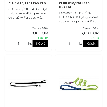
CLUB G10/120 LEAD RED
CLUB G10/120 LEAD
ORANGE
CLUB G10/120 LEAD RED je
Ferplast CLUB G10/120
nylonové vodítko pre psov
LEAD ORANGE je nylonové
od značky Ferplast. Má
vodítko pre psov. Má šírku
šírku 10 mm a dĺžku 120 cm.
10 mm a dĺžku 120 cm. Toto
Toto pevné a odolné
Cena s DPH
Cena s DPH
vodítko je vyrobené z
vodítko je vyrobené z
7,00 EUR
7,00 EUR
pevného nylonu a je
nylonu
18,00 ks
10,00 ks
vybavené
ks
Kúpiť
ks
Kúpiť