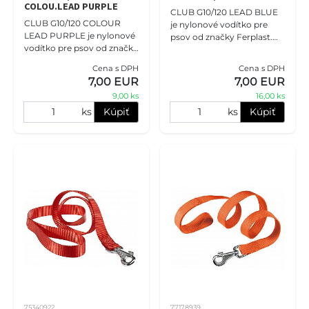
COLOU.LEAD PURPLE
CLUB G10/120 LEAD BLUE
CLUB G10/120 COLOUR
je nylonové vodítko pre
LEAD PURPLE je nylonové
psov od značky Ferplast.
vodítko pre psov od značky
Má šírku 10 mm a dĺžku 120
Ferplast. Má šírku 10 mm a
cm. Toto pevné a odolné
Cena s DPH
Cena s DPH
dĺžku 120 cm. Toto pevné a
vodítko je vyrobené z nylon
7,00 EUR
7,00 EUR
odolné vodítko je vyroben
9,00 ks
16,00 ks
ks
Kúpiť
ks
Kúpiť
75340922
77178939