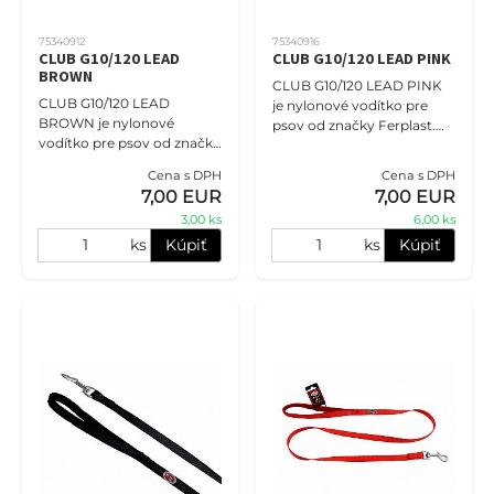
75340912
75340916
CLUB G10/120 LEAD
CLUB G10/120 LEAD PINK
BROWN
CLUB G10/120 LEAD PINK
CLUB G10/120 LEAD
je nylonové vodítko pre
BROWN je nylonové
psov od značky Ferplast.
vodítko pre psov od značky
Má šírku 10 mm a dĺžku 120
Ferplast. Má šírku 10 mm a
cm. Toto pevné a odolné
Cena s DPH
Cena s DPH
dĺžku 120 cm. Toto pevné a
vodítko je vyrobené z nylon
7,00 EUR
7,00 EUR
odolné vodítko je vyrobené
3,00 ks
6,00 ks
z nylo
ks
Kúpiť
ks
Kúpiť