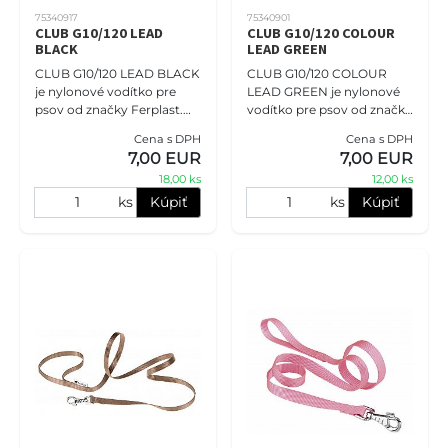
75340917
75340901
CLUB G10/120 LEAD
CLUB G10/120 COLOUR
BLACK
LEAD GREEN
CLUB G10/120 LEAD BLACK
CLUB G10/120 COLOUR
je nylonové vodítko pre
LEAD GREEN je nylonové
psov od značky Ferplast.
vodítko pre psov od značky
Má šírku 10 mm a dĺžku 120
Ferplast. Má šírku 10 mm a
Cena s DPH
Cena s DPH
cm. Toto pevné a odolné
dĺžku 120 cm. Toto pevné a
7,00 EUR
7,00 EUR
vodítko je vyrobené z nylo
odolné vodítko je vyrobené
18,00 ks
12,00 ks
ks
Kúpiť
ks
Kúpiť