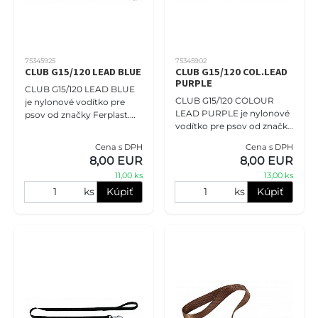
75345925
75345902
CLUB G15/120 LEAD BLUE
CLUB G15/120 COL.LEAD
PURPLE
CLUB G15/120 LEAD BLUE
CLUB G15/120 COLOUR
je nylonové vodítko pre
LEAD PURPLE je nylonové
psov od značky Ferplast.
vodítko pre psov od značky
Má šírku 15 mm a dĺžku 120
Ferplast. Má šírku 15 mm a
cm. Toto pevné a odolné
Cena s DPH
Cena s DPH
dĺžku 120 cm. Toto pevné a
vodítko je vyrobené z nylon
8,00 EUR
8,00 EUR
odolné vodítko je vyroben
11,00 ks
13,00 ks
ks
Kúpiť
ks
Kúpiť