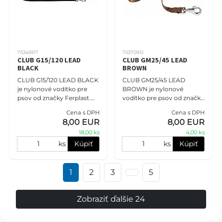
75345917
75370912
CLUB G15/120 LEAD
CLUB GM25/45 LEAD
BLACK
BROWN
CLUB G15/120 LEAD BLACK
CLUB GM25/45 LEAD
je nylonové vodítko pre
BROWN je nylonové
psov od značky Ferplast.
vodítko pre psov od značky
Má šírku 15 mm a dĺžku 120
Ferplast. Má šírku 25 mm a
Cena s DPH
Cena s DPH
cm. Toto pevné a odolné
dĺžku 45 cm. Toto krátke
8,00 EUR
8,00 EUR
vodítko je vyrobené z nylo
vodítko umožňuje väčšiu
18,00 ks
4,00 ks
kontrolu na
ks
Kúpiť
ks
Kúpiť
1
2
3
5
Zobraziť ďalšie 24