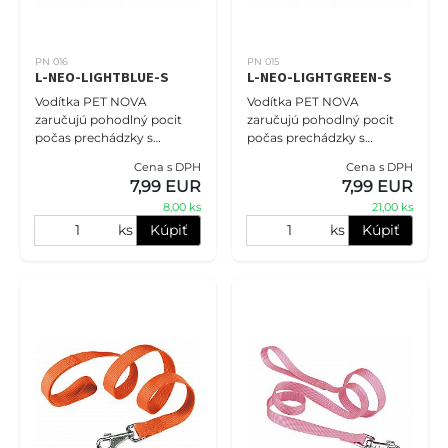
PN 016
PN 015
L-NEO-LIGHTBLUE-S
L-NEO-LIGHTGREEN-S
Vodítka PET NOVA
Vodítka PET NOVA
zaručujú pohodlný pocit
zaručujú pohodlný pocit
počas prechádzky s
počas prechádzky s
domácim miláčikom. Pre
domácim miláčikom. Pre
Cena s DPH
Cena s DPH
zvýšenie komfortu
zvýšenie komfortu
7,99 EUR
7,99 EUR
používania je rukoväť
používania je rukoväť
8,00 ks
21,00 ks
vodítka vystlaná
vodítka vystlaná
neoprénovo
neoprénovo
ks
Kúpiť
ks
Kúpiť