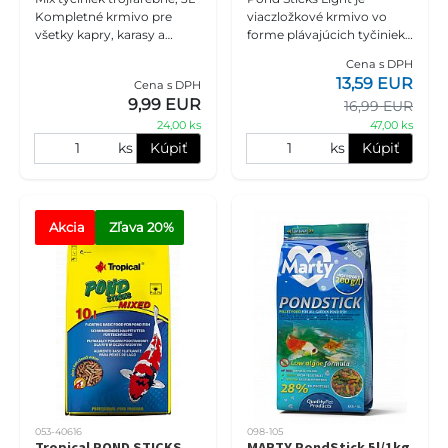
Kompletné krmivo pre
viaczložkové krmivo vo
všetky kapry, karasy a
forme plávajúcich tyčiniek,
ostatné rybníky. Správne
určené pre koi kapry a iné
Cena s DPH
vyvážené zloženie je
druhy rýb v záhradných
13,59 EUR
Cena s DPH
zárukou vynikajúcich,
jazierkach. Krmivo je
9,99 EUR
16,99 EUR
energeti
vyrobe
24,00 ks
47,00 ks
ks
Kúpiť
ks
Kúpiť
Akcia
Zľava
 20%
053-40616
098-105
Tropical POND STICKS
MARTY PondStick 5l/1kg