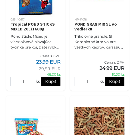
053-40617
HP-P018
Tropical POND STICKS
POND GRAN MIX 5L vo
MIXED 20L/1600g
vedierku
Pond Sticks Mixed je
Trikolorné granule, 5l
viaczložková plávajúca
Kompletné krmivo pre
tyčinka pre koi, zlaté rybky
všetkých kaprov, carassius
a iné okrasné kaprovité
a ostatné rybníky.
Cena s DPH
ryby chované v záhradných
Vyvážené zloženie je
23,99 EUR
Cena s DPH
jazierkach a rybníkoch. Sta
zárukou kvalitnej plne
24,99 EUR
29,99 EUR
energetickej st
48,00 ks
10,00 ks
ks
Kúpiť
ks
Kúpiť