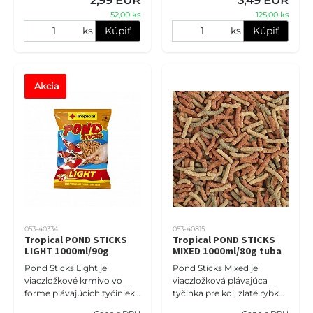
2,99 EUR
3,49 EUR
zaručuje dokonalé,
jazierkach a rybníkoch. Sta
52,00 ks
125,00 ks
ks
Kúpiť
ks
Kúpiť
Akcia
053-40334
053-40815
Tropical POND STICKS
Tropical POND STICKS
LIGHT 1000ml/90g
MIXED 1000ml/80g tuba
Pond Sticks Light je
Pond Sticks Mixed je
viaczložkové krmivo vo
viaczložková plávajúca
forme plávajúcich tyčiniek,
tyčinka pre koi, zlaté rybky
určené pre koi kapry a iné
a iné okrasné kaprovité