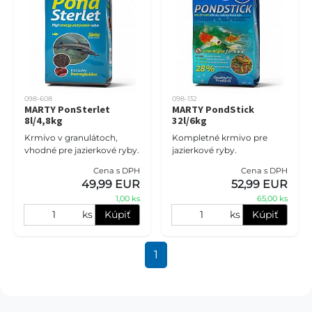
098-608
098-132
MARTY PonSterlet
MARTY PondStick
8l/4,8kg
32l/6kg
Krmivo v granulátoch,
Kompletné krmivo pre
vhodné pre jazierkové ryby.
jazierkové ryby.
Cena s DPH
Cena s DPH
49,99 EUR
52,99 EUR
1,00 ks
65,00 ks
ks
Kúpiť
ks
Kúpiť
1