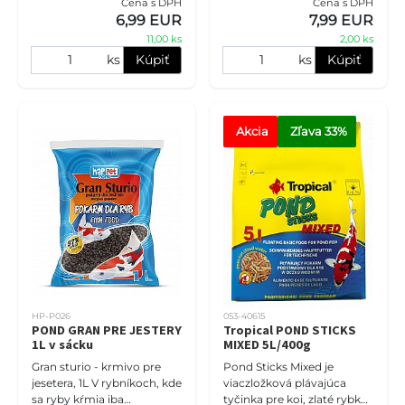
Cena s DPH
Cena s DPH
6,99 EUR
7,99 EUR
11,00 ks
2,00 ks
ks
Kúpiť
ks
Kúpiť
Akcia
Zľava
 33%
HP-P026
053-40615
POND GRAN PRE JESTERY
Tropical POND STICKS
1L v sácku
MIXED 5L/400g
Gran sturio - krmivo pre
Pond Sticks Mixed je
jesetera, 1L V rybníkoch, kde
viaczložková plávajúca
sa ryby kŕmia iba
tyčinka pre koi, zlaté rybky