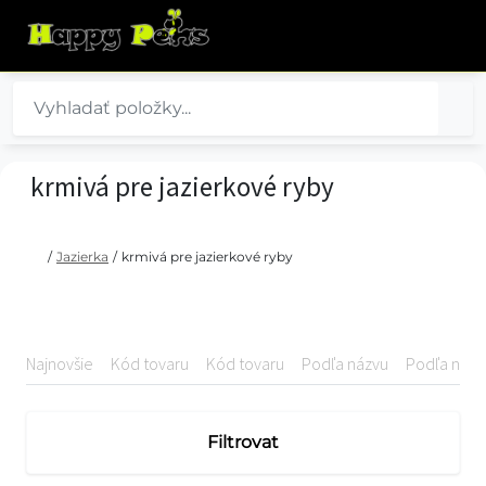
krmivá pre jazierkové ryby
/
Jazierka
/
krmivá pre jazierkové ryby
Najnovšie
Kód tovaru
Kód tovaru
Podľa názvu
Podľa názv
Filtrovat