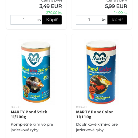
Cena s DPH
Cena s DPH
druhy rýb v záhradných
ryby chované v záhradných
3,49 EUR
5,99 EUR
jazierkach. Krmivo je
jazierkach a rybníkoch. Sta
270,00 ks
14,00 ks
vyrobe
ks
Kúpiť
ks
Kúpiť
098-101
098-201
MARTY PondStick
MARTY PondColor
1l/200g
1l/110g
Kompletné krmivo pre
Doplnkové krmivo pre
jazierkové ryby.
jazierkové ryby.