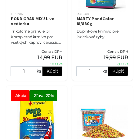
HP-P017
098-208
POND GRAN MIX 3L vo
MARTY PondColor
vedierku
8l/880g
Trikolorné granule, 3l
Doplnkové krmivo pre
Kompletné krmivo pre
jazierkové ryby.
všetkých kaprov, carassius
a ostatné rybníky.
Cena s DPH
Cena s DPH
Vyvážené zloženie je
14,99 EUR
19,99 EUR
zárukou kvalitnej plne
9,00 ks
7,00 ks
energetickej st
ks
Kúpiť
ks
Kúpiť
Akcia
Zľava
 20%