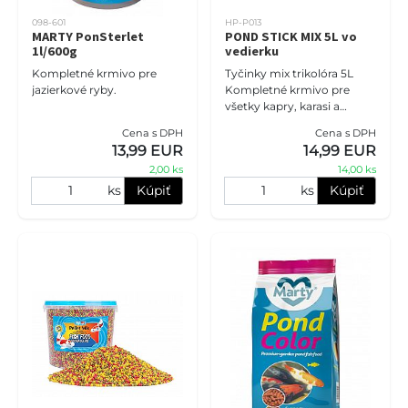
098-601
HP-P013
MARTY PonSterlet
POND STICK MIX 5L vo
1l/600g
vedierku
Kompletné krmivo pre
Tyčinky mix trikolóra 5L
jazierkové ryby.
Kompletné krmivo pre
všetky kapry, karasi a
ostatné rybníky v jazierku.
Cena s DPH
Cena s DPH
Správne vyvážené zloženie
13,99 EUR
14,99 EUR
zaručuje dokonalé, plnoene
2,00 ks
14,00 ks
ks
Kúpiť
ks
Kúpiť