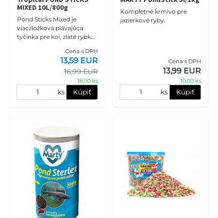
MIXED 10L/800g
Kompletné krmivo pre
Pond Sticks Mixed je
jazierkové ryby.
viaczložková plávajúca
tyčinka pre koi, zlaté rybky
a iné okrasné kaprovité
Cena s DPH
ryby chované v záhradných
13,59 EUR
Cena s DPH
jazierkach a rybníkoch. Sta
13,99 EUR
16,99 EUR
18,00 ks
10,00 ks
ks
Kúpiť
ks
Kúpiť