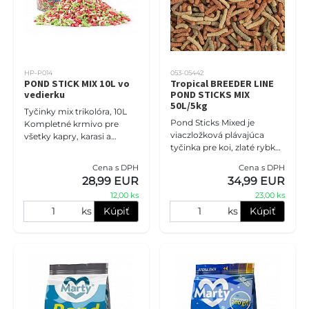
HP-P014
053-05442
POND STICK MIX 10L vo
Tropical BREEDER LINE
vedierku
POND STICKS MIX
50L/5kg
Tyčinky mix trikolóra, 10L
Pond Sticks Mixed je
Kompletné krmivo pre
viaczložková plávajúca
všetky kapry, karasi a
tyčinka pre koi, zlaté rybky
ostatné rybníky v jazierku.
a iné okrasné kaprovité
Správne vyvážené zloženie
Cena s DPH
Cena s DPH
ryby chované v záhradných
zaručuje dokonalé, plno
28,99 EUR
34,99 EUR
jazierkach a rybníkoch. Sta
12,00 ks
23,00 ks
ks
Kúpiť
ks
Kúpiť