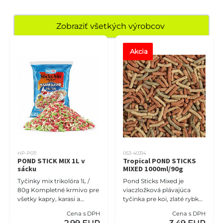
Zobraziť všetkých výrobcov
Akcia
HP-P011
053-40314
POND STICK MIX 1L v
Tropical POND STICKS
sácku
MIXED 1000ml/90g
Tyčinky mix trikolóra 1L /
Pond Sticks Mixed je
80g Kompletné krmivo pre
viaczložková plávajúca
všetky kapry, karasi a
tyčinka pre koi, zlaté rybky
ostatné rybníky v jazierku.
a iné okrasné kaprovité
Cena s DPH
Cena s DPH
Správne vyvážené zloženie
ryby chované v záhradných