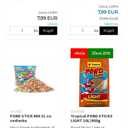
plávajúcou potravou, môžu
a iné okrasné kaprovité
Cena s DPH
byť jesetery podvyživené.
ryby chované v záhradných
7,99 EUR
Cena s DPH
Žľab na skutočnosť, že p
jazierkach a rybníkoch. Sta
7,99 EUR
11,99 EUR
1,00 ks
128,00 ks
ks
Kúpiť
ks
Kúpiť
Akcia
Zľava
 20%
HP-P012
053-40338
POND STICK MIX 3L vo
Tropical POND STICKS
vedierku
LIGHT 10L/900g
Mix tyčiniek trojfarebné, 3L
Pond Sticks Light je