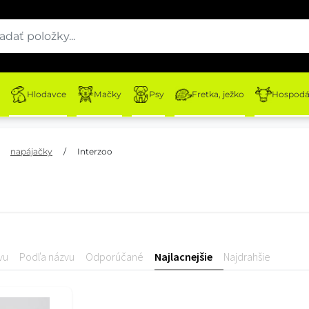
Hlodavce
Mačky
Psy
Fretka, ježko
Hospodár
napájačky
/
Interzoo
vu
Podľa názvu
Odporúčané
Najlacnejšie
Najdrahšie