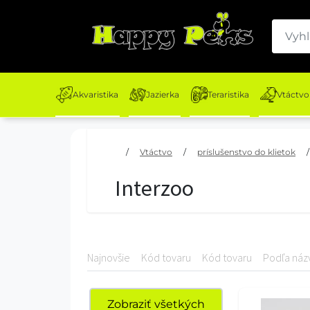
Akvaristika
Jazierka
Teraristika
Vtáctvo
/
Vtáctvo
/
príslušenstvo do klietok
/
Interzoo
Najnovšie
Kód tovaru
Kód tovaru
Podľa náz
Zobraziť všetkých