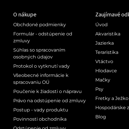
O nákupe
Zaujímavé od
Obchdoné podmienky
Úvod
Formulár - odstúpenie od
Akvaristika
zmluvy
Jazierka
Súhlas so spracovaním
Teraristika
osobných údajov
Vtáctvo
Protokol o vytknutí vady
Hlodavce
Všeobecné informácie k
Mačky
spracovaniu OÚ
Psy
Poučenie k žiadosti o nápravu
Fretky a Ježko
Právo na odstúpenie od zmluvy
Hospodárske z
Postup - vady produktu
Blog
Povinnosti obchodníka
Odstúpenie od zmluvy