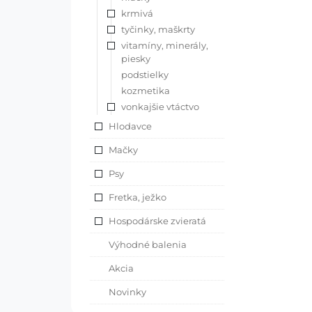
krmivá
tyčinky, maškrty
vitamíny, minerály,
piesky
podstielky
kozmetika
vonkajšie vtáctvo
Hlodavce
Mačky
Psy
Fretka, ježko
Hospodárske zvieratá
Výhodné balenia
Akcia
Novinky