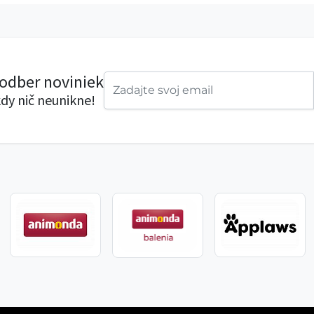
 odber noviniek
dy nič neunikne!