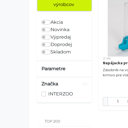
výrobcov
Akcia
Novinka
Výpredaj
Doprodej
Skladom
IZ 198
Napájacka pr
Parametre
Zásobník na v
krmivo pre vtá
Značka
INTERZOO
TOP 200