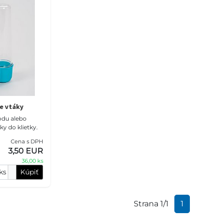
e vtáky
odu alebo
ky do klietky.
Cena s DPH
3,50 EUR
36,00 ks
ks
Kúpiť
Strana 1/1
1