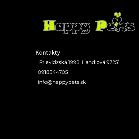
Kontakty
Prievidzská 1998, Handlová 97251
0918844705
info@happypets.sk