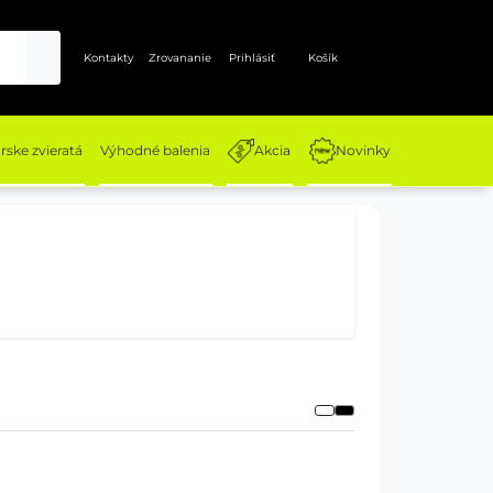
Kontakty
Zrovananie
Prihlásiť
Košík
ske zvieratá
Výhodné balenia
Akcia
Novinky