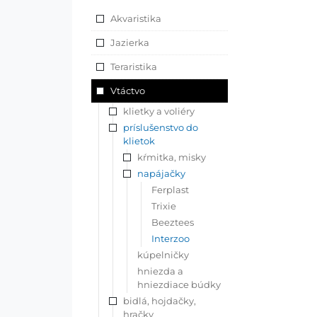
Akvaristika
Jazierka
Teraristika
Vtáctvo
klietky a voliéry
príslušenstvo do
klietok
kŕmitka, misky
napájačky
Ferplast
Trixie
Beeztees
Interzoo
kúpelničky
hniezda a
hniezdiace búdky
bidlá, hojdačky,
hračky