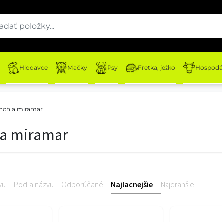
Hlodavce
Mačky
Psy
Fretka, ježko
Hospodár
unch a miramar
 a miramar
vu
Podľa názvu
Odporúčané
Najlacnejšie
Najdrahšie