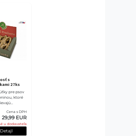
osť s
kami 27ks
úťky pre psov
ninou, ktoré
ievajú
Cena s DPH
29,99 EUR
é u dodavateľa
Detajl