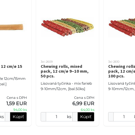
3xi-2609
3xi-2610
 12 cm/ø 15
Chewing rolls, mixed
Chewing roll
g
pack, 12 cm/ø 9–10 mm,
pack, 12 cm/
50 pcs.
100 pcs.
ože 12cm/15mm
Lisovaná tyčinka - mix farieb
Lisovaná tyčink
al.]
9-10mm/12cm, [bal.50ks]
9-10mm/12cm, [
Cena s DPH
Cena s DPH
1,59 EUR
6,99 EUR
94,00 ks
64,00 ks
ks
Kúpiť
ks
Kúpiť