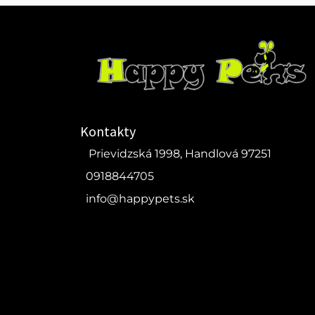
Kontakty
Prievidzská 1998, Handlová 97251
0918844705
info@happypets.sk