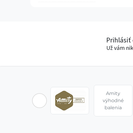
Prihlásiť
Už vám nik
Amity
výhodné
balenia