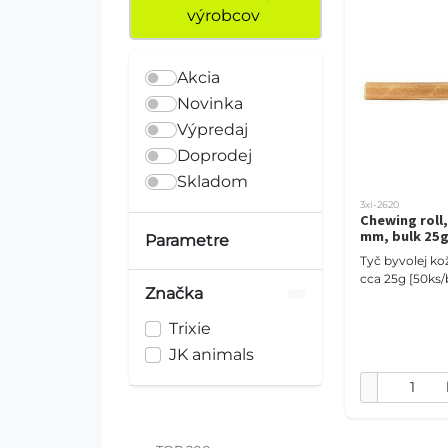
výrobcov
Akcia
Novinka
Výpredaj
Doprodej
Skladom
3xi-2620
Chewing roll,
mm, bulk 25
Parametre
Tyč byvolej k
cca 25g [50ks/b
Značka
Trixie
JK animals