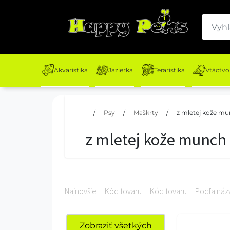
Akvaristika
Jazierka
Teraristika
Vtáctvo
/
Psy
/
Maškrty
/
z mletej kože m
z mletej kože munch
Najnovšie
Kód tovaru
Kód tovaru
Podľa náz
Zobraziť všetkých