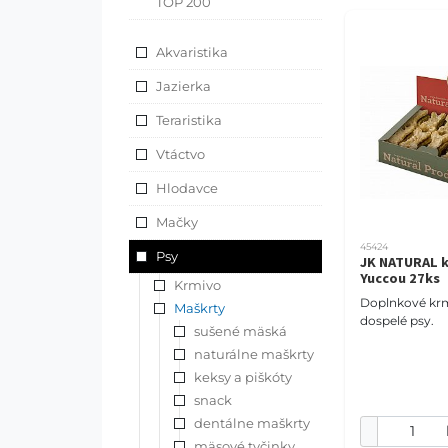
TOP 200
Akvaristika
Jazierka
Teraristika
Vtáctvo
Hlodavce
Mačky
45424
Psy
JK NATURAL k
Yuccou 27ks
Krmivo
Doplnkové krm
Maškrty
dospelé psy.
sušené mäská
naturálne maškrty
keksy a piškóty
snack
dentálne maškrty
mäsové tyčinky