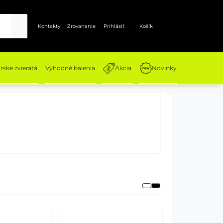
Kontakty
Zrovananie
Prihlásiť
Košík
ske zvieratá
Výhodné balenia
Akcia
Novinky