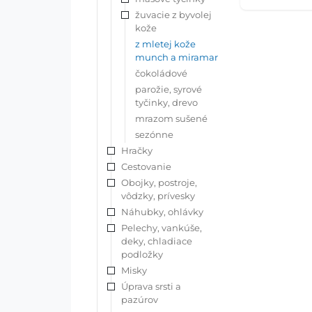
žuvacie z byvolej
kože
z mletej kože
munch a miramar
čokoládové
parožie, syrové
tyčinky, drevo
mrazom sušené
sezónne
Hračky
Cestovanie
Obojky, postroje,
vôdzky, prívesky
Náhubky, ohlávky
Pelechy, vankúše,
deky, chladiace
podložky
Misky
Úprava srsti a
pazúrov