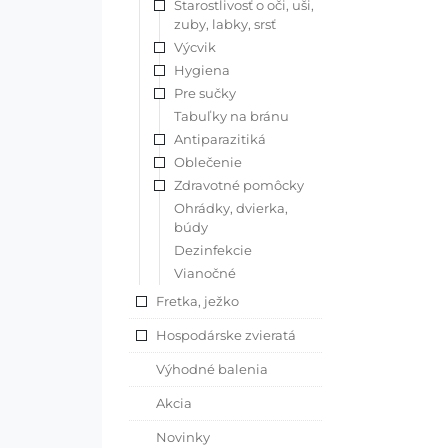
Starostlivosť o oči, uši,
zuby, labky, srsť
Výcvik
Hygiena
Pre sučky
Tabuľky na bránu
Antiparazitiká
Oblečenie
Zdravotné pomôcky
Ohrádky, dvierka,
búdy
Dezinfekcie
Vianočné
Fretka, ježko
Hospodárske zvieratá
Výhodné balenia
Akcia
Novinky