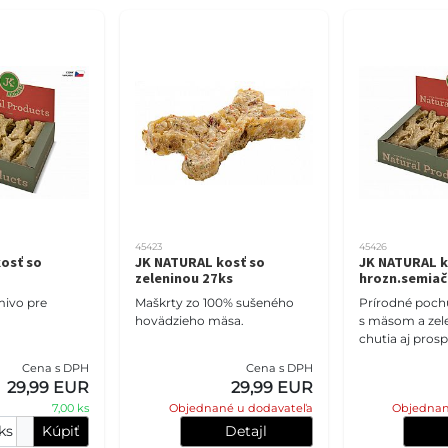
45423
45426
osť so
JK NATURAL kosť so
JK NATURAL k
zeleninou 27ks
hrozn.semiač
ivo pre
Maškrty zo 100% sušeného
Prírodné poch
hovädzieho mäsa.
s mäsom a zele
chutia aj prosp
zároveň.
Cena s DPH
Cena s DPH
29,99 EUR
29,99 EUR
7,00 ks
Objednané u dodavateľa
Objednan
ks
Kúpiť
Detajl