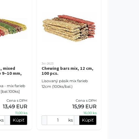
3xi-2623
s, mixed
Chewing bars mix, 12 cm,
ø 9–10 mm,
100 pcs.
Lisovaný pásik mix farieb
a - mix farieb
12cm (100ks/bal.)
bal.100ks]
Cena s DPH
Cena s DPH
13,49 EUR
15,99 EUR
11,00 ks
16,00 ks
ks
Kúpiť
ks
Kúpiť