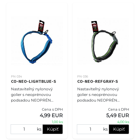
PN 034
PN 036
CO-NEO-LIGHTBLUE-S
CO-NEO-REFGRAY-S
Nastaviteľný nylonový
Nastaviteľný nylonový
golier s neoprénovou
golier s neoprénovou
podsadou NEOPRÉN
podsadou NEOPRÉN
COMFORT veľkosť S - 1,5cm
COMFORT veľkosť S - 1,5cm
Cena s DPH
Cena s DPH
(25cm-40cm),bledomodrá.
(25cm-40cm), reflexná
4,99 EUR
5,49 EUR
Obojky PET NOVA
šedá. Obojky PET NOVA
1,00 ks
4,00 ks
zaručujú, že vášmu milá
zaručujú, že vášmu
ks
Kúpiť
ks
Kúpiť