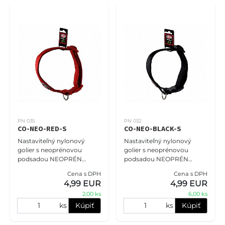
PN 035
PN 032
CO-NEO-RED-S
CO-NEO-BLACK-S
Nastaviteľný nylonový
Nastaviteľný nylonový
golier s neoprénovou
golier s neoprénovou
podsadou NEOPRÉN
podsadou NEOPRÉN
COMFORT veľkosť S - 1,5cm
COMFORT veľkosť S - 1,5cm
Cena s DPH
Cena s DPH
(25cm-40cm), červená.
(25cm-40cm), čierna.
4,99 EUR
4,99 EUR
Obojky PET NOVA
Obojky PET NOVA
2,00 ks
6,00 ks
zaručujú, že vášmu miláči
zaručujú, že vášmu miláčik
ks
Kúpiť
ks
Kúpiť