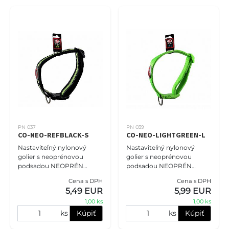
PN 037
PN 039
CO-NEO-REFBLACK-S
CO-NEO-LIGHTGREEN-L
Nastaviteľný nylonový
Nastaviteľný nylonový
golier s neoprénovou
golier s neoprénovou
podsadou NEOPRÉN
podsadou NEOPRÉN
COMFORT veľkosť S - 1,5cm
COMFORT veľkosť L -
Cena s DPH
Cena s DPH
(25cm-40cm), reflexná
2,0cm (28cm-45cm),
5,49 EUR
5,99 EUR
čierna. Obojky PET NOVA
bledozelená. Obojky PET
1,00 ks
1,00 ks
zaručujú, že vášm
NOVA zaručujú, že vášmu
mi
ks
Kúpiť
ks
Kúpiť