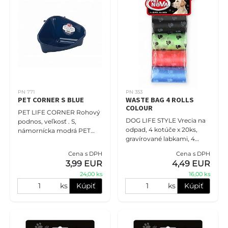
PN 771
PN 353
PET CORNER S BLUE
WASTE BAG 4 ROLLS
COLOUR
PET LIFE CORNER Rohový
DOG LIFE STYLE Vrecia na
podnos, veľkosť . S,
odpad, 4 kotúče x 20ks,
námornícka modrá PET
gravírované labkami, 4
NOVA PET LIFE CORNER
farebné zmesi. Veľkosť
TRAYS, sú vyrobené v
Cena s DPH
Cena s DPH
tašky 26x30cm.
EURÓPE z plastu
3,99 EUR
4,49 EUR
prémiovej kvality. Nálepka
24,00 ks
16,00 ks
ks
Kúpiť
ks
Kúpiť