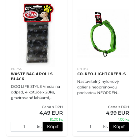
PN 354
PN 033
WASTE BAG 4 ROLLS
CO-NEO-LIGHTGREEN-S
BLACK
Nastaviteľný nylonový
DOG LIFE STYLE Vrecia na
golier s neoprénovou
odpad, 4 kotúče x 20ks,
podsadou NEOPRÉN
gravírované labkami,
COMFORT veľkosť S - 1,5cm
čierne. Veľkosť tašky
(25cm-40cm),bledozelená.
Cena s DPH
Cena s DPH
26x30cm.
Obojky PET NOVA
4,49 EUR
4,99 EUR
zaručujú, že vášmu mil
10,00 ks
1,00 ks
ks
Kúpiť
ks
Kúpiť