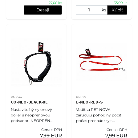
27,00 ks
35,00 ks
Detajl
ks
Kúpiť
PN 044
PN 017
CO-NEO-BLACK-XL
L-NEO-RED-S
Nastaviteľný nylonový
Vodítka PET NOVA
golier s neoprénovou
zaručujú pohodlný pocit
podsadou NEOPRÉN
počas prechádzky s
COMFORT XL veľkosť -
domácim miláčikom. Pre
Cena s DPH
Cena s DPH
2,5cm (33cm-52cm),
zvýšenie komfortu
7,99 EUR
7,99 EUR
čierna. Obojky PET NOVA
používania je rukoväť