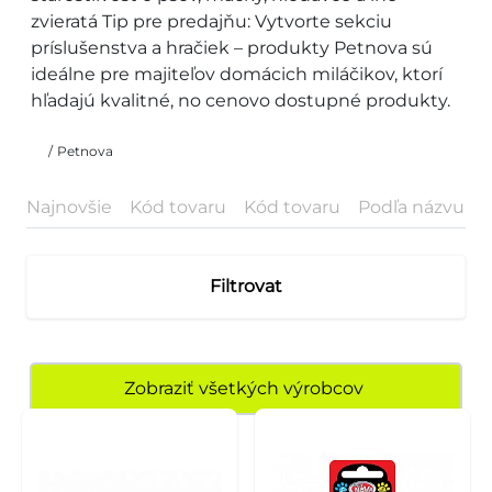
zvieratá Tip pre predajňu: Vytvorte sekciu
príslušenstva a hračiek – produkty Petnova sú
ideálne pre majiteľov domácich miláčikov, ktorí
hľadajú kvalitné, no cenovo dostupné produkty.
/
Petnova
Najnovšie
Kód tovaru
Kód tovaru
Podľa názvu
P
Filtrovat
Zobraziť všetkých výrobcov