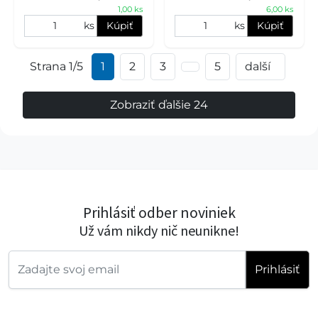
1,00 ks
6,00 ks
zaručujú, že vášmu miláč
vodítka vystlaná
neoprénovo
ks
Kúpiť
ks
Kúpiť
Strana 1/5
1
2
3
5
další
Zobraziť ďalšie 24
Prihlásiť odber noviniek
Už vám nikdy nič neunikne!
Prihlásiť