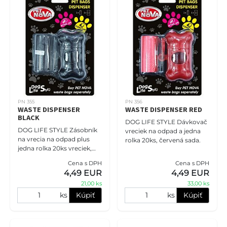
PN 355
PN 356
WASTE DISPENSER
WASTE DISPENSER RED
BLACK
DOG LIFE STYLE Dávkovač
DOG LIFE STYLE Zásobník
vreciek na odpad a jedna
na vrecia na odpad plus
rolka 20ks, červená sada.
jedna rolka 20ks vreciek,
čierna sada.
Cena s DPH
Cena s DPH
4,49 EUR
4,49 EUR
21,00 ks
33,00 ks
ks
Kúpiť
ks
Kúpiť