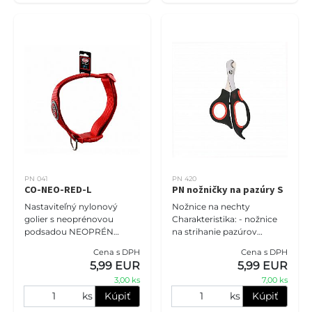
PN 041
PN 420
CO-NEO-RED-L
PN nožničky na pazúry S
Nastaviteľný nylonový
Nožnice na nechty
golier s neoprénovou
Charakteristika: - nožnice
podsadou NEOPRÉN
na strihanie pazúrov
COMFORT veľkosť L -
malých psov a mačiek
Cena s DPH
Cena s DPH
2,0cm (28cm-45cm),
alebo iných malých
5,99 EUR
5,99 EUR
červená. Obojky PET NOVA
domácich miláčikov - čepeľ
3,00 ks
7,00 ks
zaručujú, že vášmu miláči
z nehrdzavejúce
ks
Kúpiť
ks
Kúpiť