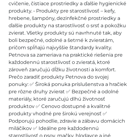
cvičenie, čistiace prostriedky a ďalšie hygienické
produkty. • Produkty pre starostlivosť – kefy,
hrebene, šampóny, dezinfekčné prostriedky a
ďalšie produkty na starostlivosť o srsť a pokožku
zvierat. Všetky produkty sú navrhnuté tak, aby
boli bezpečné, odolné a šetrné k zvieratám,
pričom spĺňajú najvyššie štandardy kvality.
Petnova sa zameriava na praktické riešenia pre
každodennú starostlivosť o zvieratá, ktoré
zároveň zaručujú dĺžku životnosti a komfort.
Prečo zaradiť produkty Petnova do svojej
ponuky: ✅ Široká ponuka príslušenstva a hračiek
pre rôzne druhy zvierat ✅ Bezpečné a odolné
materiály, ktoré zaručujú dlhú životnosť
produktov ✅ Cenovo dostupné a kvalitné
produkty vhodné pre širokú verejnosť ✅
Podporujú pohodlie, zdravie a zábavu domácich
miláčikov ✅ Ideálne pre každodennú
starostlivosť o psov, mačky, hlodavce a iné