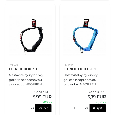
PN 038
PN 040
CO-NEO-BLACK-L
CO-NEO-LIGHTBLUE-L
Nastaviteľný nylonový
Nastaviteľný nylonový
golier s neoprénovou
golier s neoprénovou
podsadou NEOPRÉN
podsadou NEOPRÉN
COMFORT veľkosť L -
COMFORT veľkosť L -
Cena s DPH
Cena s DPH
2,0cm (28cm-
2,0cm (28cm-45cm),
5,99 EUR
5,99 EUR
45cm),čierna. Obojky PET
bledomodrá. Obojky PET
3,00 ks
6,00 ks
NOVA zaručujú, že vášmu
NOVA zaručujú, že vášmu
miláčiko
mil
ks
Kúpiť
ks
Kúpiť