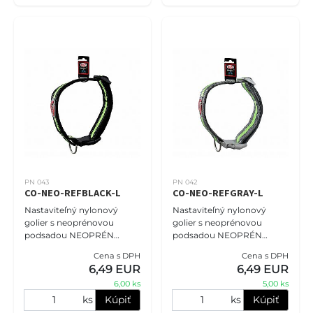
PN 043
PN 042
CO-NEO-REFBLACK-L
CO-NEO-REFGRAY-L
Nastaviteľný nylonový
Nastaviteľný nylonový
golier s neoprénovou
golier s neoprénovou
podsadou NEOPRÉN
podsadou NEOPRÉN
COMFORT veľkosť L -
COMFORT veľkosť L -
Cena s DPH
Cena s DPH
2,0cm (28cm-45cm),
2,0cm (28cm-45cm),
6,49 EUR
6,49 EUR
reflexná čierna. Obojky PET
reflexná šedá. Obojky PET
6,00 ks
5,00 ks
NOVA zaručujú, že vášm
NOVA zaručujú, že vášmu
ks
Kúpiť
ks
Kúpiť