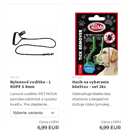
PN 011
PN 400
Nylonové vodítko - L
Hacik na vyberanie
ROPE S 8mm
klieštov - set 2ks
Lanové vodítko PET NOVA
Odstraňuje kliešte bez
ponúka odolnosť a vysokú
stlačenia a bezpečne
kvalitu. Pre zlepšenie
znižuje riziko lymskej
komfortu používania je
boreliózy, paralýzy kliešťov
vodítko vybavené
a týfusu. Nezanecháva ústa
neoprénovou rukoväťou.
kliešťa v koži . Najbezpečn
Cena s DPH
Cena s DPH
Táto rukoväť ne
6,99 EUR
6,99 EUR