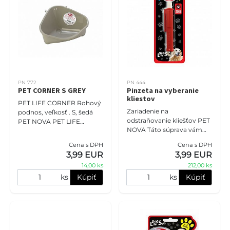
PN 772
PN 444
PET CORNER S GREY
Pinzeta na vyberanie
kliestov
PET LIFE CORNER Rohový
Zariadenie na
podnos, veľkosť . S, šedá
odstraňovanie kliešťov PET
PET NOVA PET LIFE
NOVA Táto súprava vám
CORNER TRAYS, sú
umožňuje bezpečne
vyrobené v EURÓPE z
Cena s DPH
Cena s DPH
odstrániť kliešťa z pokožky
plastu prémiovej kvality.
3,99 EUR
3,99 EUR
vášho domáceho
Nálepka PET NOVA je
14,00 ks
212,00 ks
maznáčika. Táto sada
minim
ks
Kúpiť
ks
Kúpiť