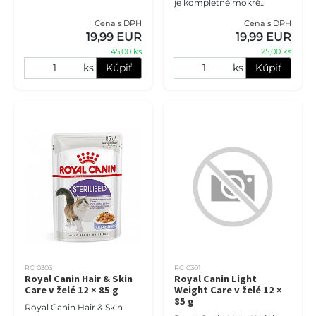
je kompletné mokré
pre kastrované dospelé
krmivo pre mačiatka od 4
mačky. Receptúra s
Cena s DPH
Cena s DPH
do 12 mesiacov. Jemné
kontrolovaným obsahom
19,99 EUR
19,99 EUR
kúsky v šťave podporujú
energie pomáha udrž
45,00 ks
25,00 ks
zdravý rast
ks
Kúpiť
ks
Kúpiť
RC 0303
RC 0301
Royal Canin Hair & Skin
Royal Canin Light
Care v želé 12 × 85 g
Weight Care v želé 12 ×
85 g
Royal Canin Hair & Skin