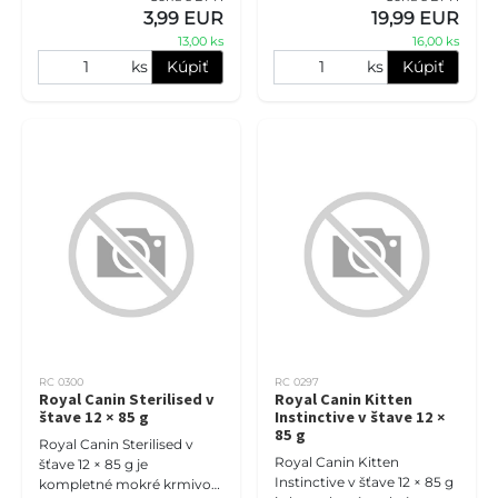
jemnej peny pre gravidné a
citlivý čuch. Receptúra s int
3,99 EUR
19,99 EUR
dojčiace mačky a mačiatka
13,00 ks
16,00 ks
ks
Kúpiť
ks
Kúpiť
RC 0300
RC 0297
Royal Canin Sterilised v
Royal Canin Kitten
štave 12 × 85 g
Instinctive v štave 12 ×
85 g
Royal Canin Sterilised v
Royal Canin Kitten
šťave 12 × 85 g je
Instinctive v šťave 12 × 85 g
kompletné mokré krmivo