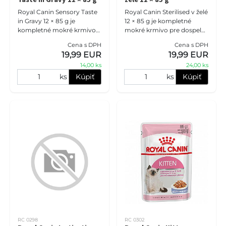
Royal Canin Sensory Taste
Royal Canin Sterilised v želé
in Gravy 12 × 85 g je
12 × 85 g je kompletné
kompletné mokré krmivo
mokré krmivo pre dospelé
pre dospelé mačky, ktoré
sterilizované mačky.
Cena s DPH
Cena s DPH
stimuluje ich jedinečný
Receptúra s
19,99 EUR
19,99 EUR
zmysel chuti. Receptúra s
kontrolovaným obsahom
14,00 ks
24,00 ks
výra
energie pomáha ud
ks
Kúpiť
ks
Kúpiť
RC 0298
RC 0302