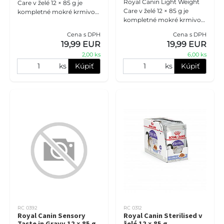
Royal Canin Light Weight
Care v želé 12 × 85 g je
Care v želé 12 × 85 g je
kompletné mokré krmivo
kompletné mokré krmivo
pre dospelé mačky. Jemné
pre dospelé mačky so
kúsky v želé s omega-3 a
Cena s DPH
Cena s DPH
sklonom k nadváhe.
omega-6 mastnými kyselin
19,99 EUR
19,99 EUR
Receptúra s nízkym
2,00 ks
6,00 ks
obsahom tuku, vyso
ks
Kúpiť
ks
Kúpiť
RC 0392
RC 0312
Royal Canin Sensory
Royal Canin Sterilised v
Taste in Gravy 12 × 85 g
želé 12 × 85 g