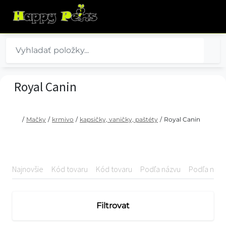
Royal Canin
/
Mačky
/
krmivo
/
kapsičky, vaničky, paštéty
/
Royal Canin
Najnovšie
Kód tovaru
Kód tovaru
Podľa názvu
Podľa názv
Filtrovat