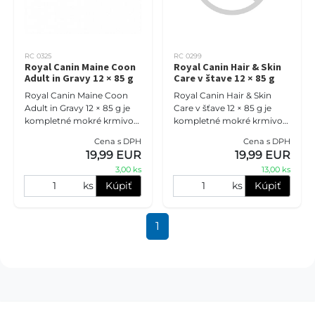
RC 0325
RC 0299
Royal Canin Maine Coon
Royal Canin Hair & Skin
Adult in Gravy 12 × 85 g
Care v štave 12 × 85 g
Royal Canin Maine Coon
Royal Canin Hair & Skin
Adult in Gravy 12 × 85 g je
Care v šťave 12 × 85 g je
kompletné mokré krmivo
kompletné mokré krmivo
pre dospelé mainské
pre dospelé mačky na
Cena s DPH
Cena s DPH
mývalie mačky. Receptúra
podporu zdravej kože a
19,99 EUR
19,99 EUR
podporuje zdravie srdca,
lesklej srsti. Receptúra s om
3,00 ks
13,00 ks
kĺbov,
ks
Kúpiť
ks
Kúpiť
1