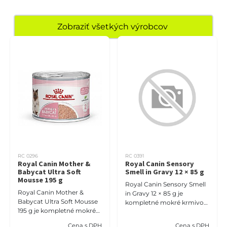
Zobraziť všetkých výrobcov
RC 0296
RC 0391
Royal Canin Mother &
Royal Canin Sensory
Babycat Ultra Soft
Smell in Gravy 12 × 85 g
Mousse 195 g
Royal Canin Sensory Smell
Royal Canin Mother &
in Gravy 12 × 85 g je
Babycat Ultra Soft Mousse
kompletné mokré krmivo
195 g je kompletné mokré
pre dospelé mačky, ktoré
krmivo vo forme extra
stimuluje ich mimoriadne
Cena s DPH
Cena s DPH