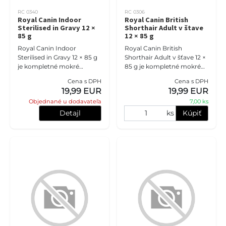
RC 0340
RC 0306
Royal Canin Indoor
Royal Canin British
Sterilised in Gravy 12 ×
Shorthair Adult v štave
85 g
12 × 85 g
Royal Canin Indoor
Royal Canin British
Sterilised in Gravy 12 × 85 g
Shorthair Adult v šťave 12 ×
je kompletné mokré
85 g je kompletné mokré
krmivo pre sterilizované
krmivo pre dospelé britské
Cena s DPH
Cena s DPH
dospelé mačky žijúce
krátkosrsté mačky.
19,99 EUR
19,99 EUR
prevažne v interiéri. Chutné
Receptúra je prispôsobená
Objednané u dodavateľa
7,00 ks
kúsky v
ich m
Detajl
ks
Kúpiť