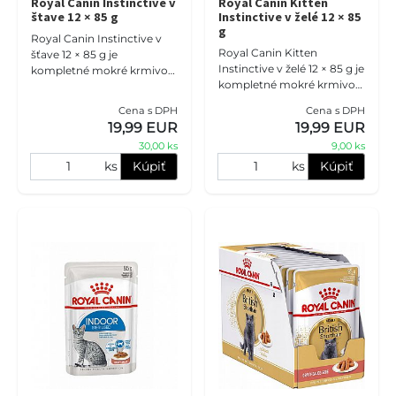
Royal Canin Instinctive v
Royal Canin Kitten
štave 12 × 85 g
Instinctive v želé 12 × 85
g
Royal Canin Instinctive v
Royal Canin Kitten
šťave 12 × 85 g je
Instinctive v želé 12 × 85 g je
kompletné mokré krmivo
kompletné mokré krmivo
pre dospelé mačky. Jemné
pre mačiatka od 4 do 12
plátky v lahodnej šťave
Cena s DPH
Cena s DPH
mesiacov. Jemné kúsky v
rešpektujú prirodzené
19,99 EUR
19,99 EUR
želé podporujú zdravý rast,
chuťové pre
30,00 ks
9,00 ks
ks
Kúpiť
ks
Kúpiť