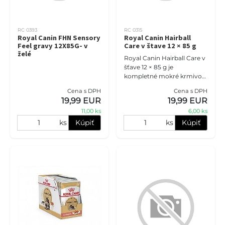
RC 0393
RC 0315
Royal Canin FHN Sensory
Royal Canin Hairball
Feel gravy 12X85G- v
Care v štave 12 × 85 g
želé
Royal Canin Hairball Care v
šťave 12 × 85 g je
kompletné mokré krmivo
pre dospelé mačky so
Cena s DPH
Cena s DPH
sklonom k tvorbe
19,99 EUR
19,99 EUR
trichobezoárov. Receptúra
11,00 ks
6,00 ks
podporuje prirod
ks
Kúpiť
ks
Kúpiť