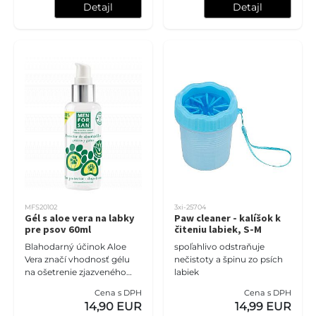
Detajl
Detajl
MFS20102
3xi-25704
Gél s aloe vera na labky
Paw cleaner - kalíšok k
pre psov 60ml
čiteniu labiek, S-M
Blahodarný účinok Aloe
spoľahlivo odstraňuje
Vera značí vhodnosť gélu
nečistoty a špinu zo psích
na ošetrenie zjazveného
labiek
tkaniva či strií. Zároveň je
Cena s DPH
Cena s DPH
poskytnutá ochrana,
14,90 EUR
14,99 EUR
regenerácia a hydratácia