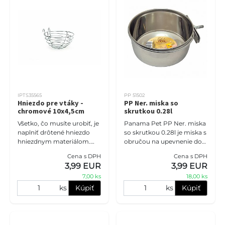
IPTS35565
PP 51502
Hniezdo pre vtáky -
PP Ner. miska so
chromové 10x4,5cm
skrutkou 0.28l
Všetko, čo musíte urobiť, je
Panama Pet PP Ner. miska
naplniť drôtené hniezdo
so skrutkou 0.28l je miska s
hniezdnym materiálom.
obručou na upevnenie do
Váš vták tam potom môže
klietky pre vašich
Cena s DPH
Cena s DPH
nádherne hniezdiť.
hlodavcov. Je vyrobená z
3,99 EUR
3,99 EUR
Vybavený závesnými
materiálu označovaného
7,00 ks
18,00 ks
háčikmi, takž
ako P
ks
Kúpiť
ks
Kúpiť