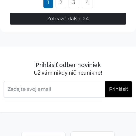
1
2
3
4
Zobraziť ďalšie 24
Prihlásiť odber noviniek
Už vám nikdy nič neunikne!
Prihlásiť