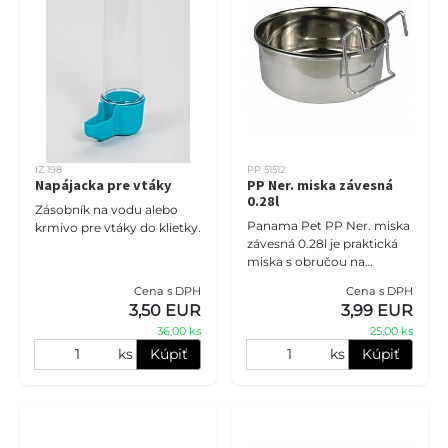
IZ 198
PP 51512
Napájacka pre vtáky
PP Ner. miska závesná
0.28l
Zásobník na vodu alebo
Panama Pet PP Ner. miska
krmivo pre vtáky do klietky.
závesná 0.28l je praktická
miska s obručou na
zavesenie do klietky pre
Cena s DPH
Cena s DPH
vašich hlodavcov. Je
3,50 EUR
3,99 EUR
vyrobená z odolného
36,00 ks
25,00 ks
materiálu ozn
ks
Kúpiť
ks
Kúpiť