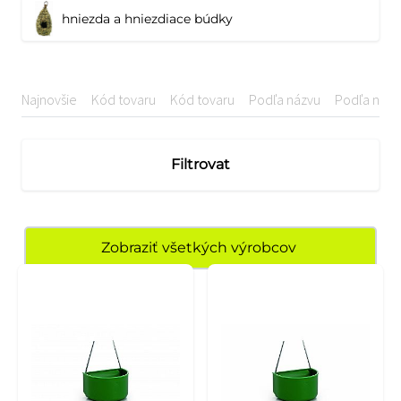
hniezda a hniezdiace búdky
Najnovšie
Kód tovaru
Kód tovaru
Podľa názvu
Podľa názv
Filtrovat
Zobraziť všetkých výrobcov