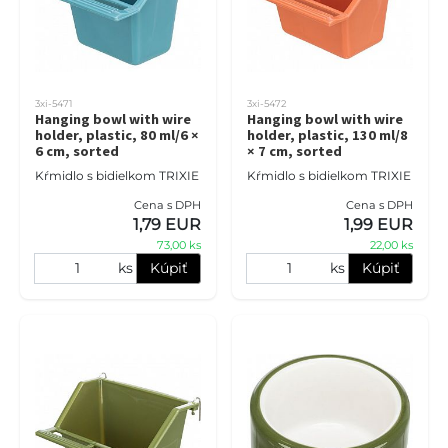
3xi-5471
3xi-5472
Hanging bowl with wire
Hanging bowl with wire
holder, plastic, 80 ml/6 ×
holder, plastic, 130 ml/8
6 cm, sorted
× 7 cm, sorted
Kŕmidlo s bidielkom TRIXIE
Kŕmidlo s bidielkom TRIXIE
Cena s DPH
Cena s DPH
1,79 EUR
1,99 EUR
73,00 ks
22,00 ks
ks
Kúpiť
ks
Kúpiť