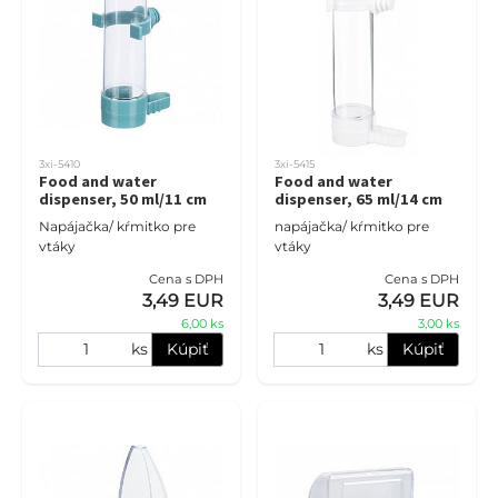
3xi-5410
3xi-5415
Food and water
Food and water
dispenser, 50 ml/11 cm
dispenser, 65 ml/14 cm
Napájačka/ kŕmitko pre
napájačka/ kŕmitko pre
vtáky
vtáky
Cena s DPH
Cena s DPH
3,49 EUR
3,49 EUR
6,00 ks
3,00 ks
ks
Kúpiť
ks
Kúpiť