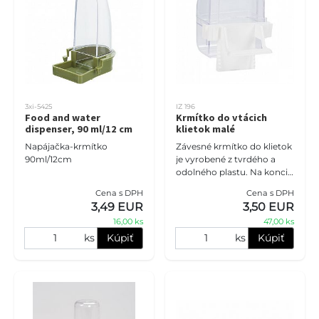
3xi-5425
IZ 196
Food and water
Krmítko do vtácich
dispenser, 90 ml/12 cm
klietok malé
Napájačka-krmítko
Závesné krmítko do klietok
90ml/12cm
je vyrobené z tvrdého a
odolného plastu. Na konci
sú kovové háčiky pre
Cena s DPH
Cena s DPH
pohodlné zavesenie v
3,49 EUR
3,50 EUR
klietke. Objem: 65 ml
16,00 ks
47,00 ks
Veľkosť:
ks
Kúpiť
ks
Kúpiť