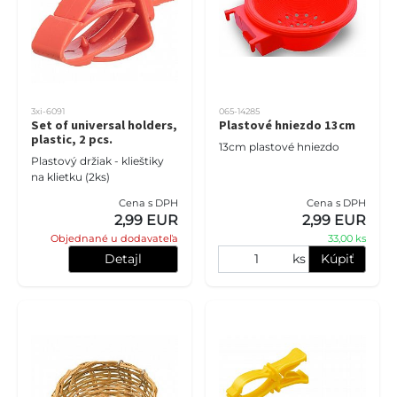
3xi-6091
065-14285
Set of universal holders,
Plastové hniezdo 13cm
plastic, 2 pcs.
13cm plastové hniezdo
Plastový držiak - klieštiky
na klietku (2ks)
Cena s DPH
Cena s DPH
2,99 EUR
2,99 EUR
Objednané u dodavateľa
33,00 ks
Detajl
ks
Kúpiť