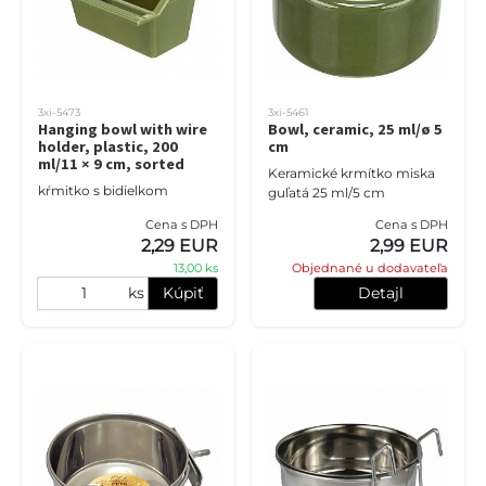
3xi-5473
3xi-5461
Hanging bowl with wire
Bowl, ceramic, 25 ml/ø 5
holder, plastic, 200
cm
ml/11 × 9 cm, sorted
Keramické krmítko miska
kŕmitko s bidielkom
guľatá 25 ml/5 cm
Cena s DPH
Cena s DPH
2,29 EUR
2,99 EUR
13,00 ks
Objednané u dodavateľa
ks
Kúpiť
Detajl