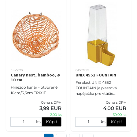
3xi-5620
84552799
Canary nest, bamboo, ø
UNIX 4552 FOUNTAIN
10 cm
Ferplast UNIX 4552
Hniezdo kanár - otvorené
FOUNTAIN je plastová
10cm/5,5cm TRIXIE
napájačka pre vtáčie
klietky. Je vybavená
Cena s DPH
Cena s DPH
užitočným okrajom, ktorý
3,99 EUR
4,00 EUR
umožňuje vašim vtákom
2,00 ks
39,00 ks
jednoduché pitie. Hor
ks
Kúpiť
ks
Kúpiť