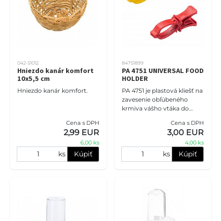
042-51012
84751899
Hniezdo kanár komfort
PA 4751 UNIVERSAL FOOD
10x5,5 cm
HOLDER
Hniezdo kanár komfort.
PA 4751 je plastová kliešť na
zavesenie obľúbeného
krmiva vášho vtáka do
klietky, vybavená
Cena s DPH
Cena s DPH
univerzálnym
2,99 EUR
3,00 EUR
upevňovacím prvkom, aby
6,00 ks
4,00 ks
sa dala použiť vo všet
ks
Kúpiť
ks
Kúpiť