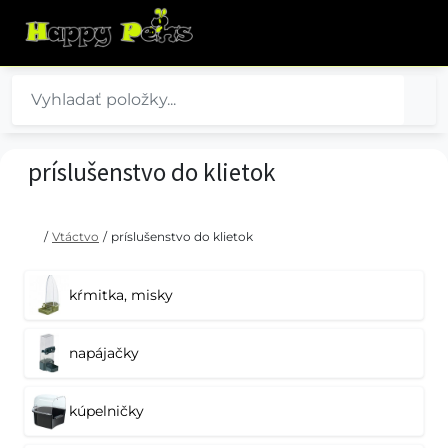
príslušenstvo do klietok
/
Vtáctvo
/
príslušenstvo do klietok
kŕmitka, misky
napájačky
kúpelničky