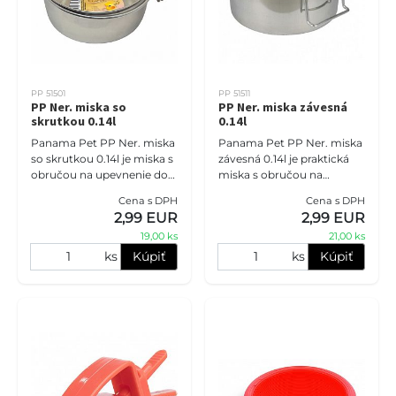
PP 51501
PP 51511
PP Ner. miska so
PP Ner. miska závesná
skrutkou 0.14l
0.14l
Panama Pet PP Ner. miska
Panama Pet PP Ner. miska
so skrutkou 0.14l je miska s
závesná 0.14l je praktická
obručou na upevnenie do
miska s obručou na
klietky pre vašich
zavesenie do klietky pre
Cena s DPH
Cena s DPH
hlodavcov. Je vyrobená z
vašich hlodavcov. Je
2,99 EUR
2,99 EUR
materiálu označovaného
vyrobená z odolného
19,00 ks
21,00 ks
ako P
materiálu ozn
ks
Kúpiť
ks
Kúpiť