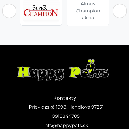
Almus
Champion
akcia
Kontakty
Prievidzská 1998, Handlová 97251
0918844705
info@happypets.sk