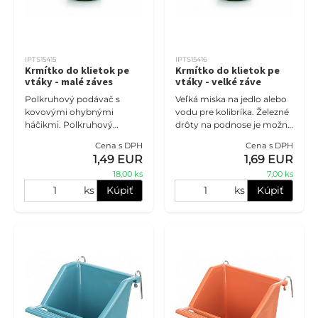
IPTS15415
IPTS15416
Krmítko do klietok pe
Krmítko do klietok pe
vtáky - malé záves
vtáky - velké záve
Polkruhový podávač s
Veľká miska na jedlo alebo
kovovými ohybnými
vodu pre kolibríka. Železné
háčikmi. Polkruhový
drôty na podnose je možné
podávač s ohybným
ohnúť tak, aby sa zásobník
Cena s DPH
Cena s DPH
kovovým nástavcom, ktorý
pripojil ku klietke. Farba:
1,49 EUR
1,69 EUR
umožňuje ich zavesenie do
zelená. Mater
18,00 ks
7,00 ks
akejkoľvek klietky.
ks
Kúpiť
ks
Kúpiť