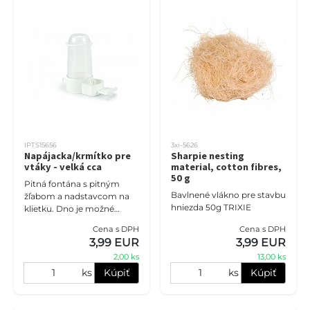
IPTS15656
3xi-5626
Napájacka/krmítko pre
Sharpie nesting
vtáky - velká cca
material, cotton fibres,
50 g
Pitná fontána s pitným
Bavlnené vlákno pre stavbu
žľabom a nadstavcom na
hniezda 50g TRIXIE
klietku. Dno je možné
oddeliť od pohára, aby sa
Cena s DPH
Cena s DPH
naplnila fontána. Dno má
3,99 EUR
3,99 EUR
ostrieža, takže váš vták
2,00 ks
13,00 ks
môže ľ
ks
Kúpiť
ks
Kúpiť