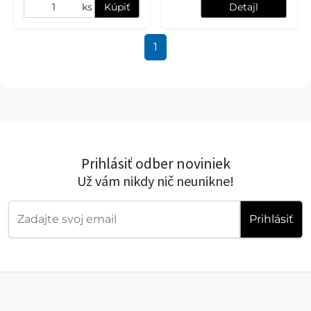
ks
Kúpiť
Detajl
1
Prihlásiť odber noviniek
Už vám nikdy nič neunikne!
Prihlásiť