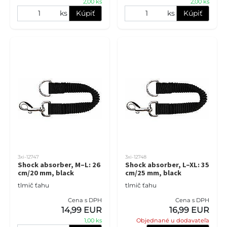
2,00 ks
2,00 ks
ks
Kúpiť
ks
Kúpiť
3xi-12747
3xi-12748
Shock absorber, M–L: 26
Shock absorber, L–XL: 35
cm/20 mm, black
cm/25 mm, black
tlmič ťahu
tlmič ťahu
Cena s DPH
Cena s DPH
14,99 EUR
16,99 EUR
1,00 ks
Objednané u dodavateľa