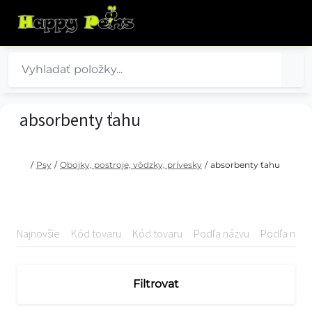
absorbenty ťahu
/
Psy
/
Obojky, postroje, vôdzky, prívesky
/
absorbenty ťahu
Najnovšie
Kód tovaru
Kód tovaru
Podľa názvu
Podľa názv
Filtrovat