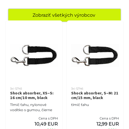
Zobraziť všetkých výrobcov
3xi-12745
3xi-12746
Shock absorber, XS–S:
Shock absorber, S–M: 21
16 cm/10 mm, black
cm/15 mm, black
Tlmič ťahu, nylonové
tlmič ťahu
vodítko s gumou, čierne
Cena s DPH
Cena s DPH
10,49 EUR
12,99 EUR