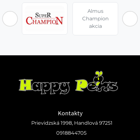
Almus
Champion
akcia
Kontakty
Prievidzská 1998, Handlová 97251
0918844705