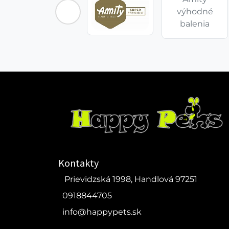
výhodné
balenia
Kontakty
Prievidzská 1998, Handlová 97251
0918844705
info@happypets.sk