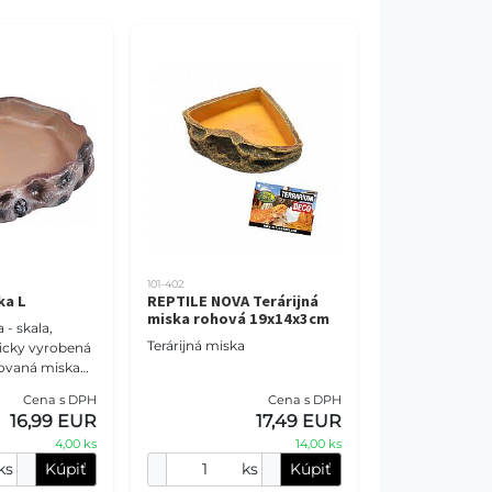
101-402
ka L
REPTILE NOVA Terárijná
miska rohová 19x14x3cm
 - skala,
Terárijná miska
izovaná miska
nale ladí s
Cena s DPH
Cena s DPH
sporiadaným
16,99 EUR
17,49 EUR
ro
4,00 ks
14,00 ks
ks
Kúpiť
ks
Kúpiť