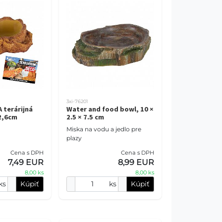
3xi-76201
 terárijná
Water and food bowl, 10 ×
2,6cm
2.5 × 7.5 cm
Miska na vodu a jedlo pre
plazy
Cena s DPH
Cena s DPH
7,49 EUR
8,99 EUR
8,00 ks
8,00 ks
ks
Kúpiť
ks
Kúpiť