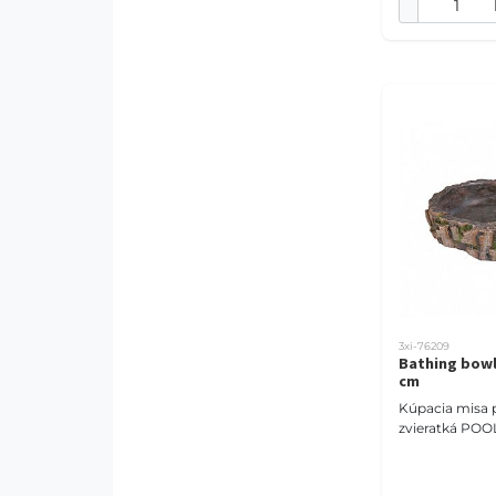
3xi-76209
Bathing bowl,
cm
Kúpacia misa p
zvieratká POO