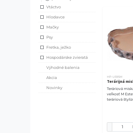
Vtáctvo
Hlodavce
Mačky
Psy
Fretka, ježko
Hospodárske zvieratá
Výhodné balenia
Akcia
HP-U595M
Terárijná mi
Novinky
Teráriová miska
veľkosť M Esteticky vyrobená
teráriová štyl
na kamene dok
prostredím u
pre prírodné p