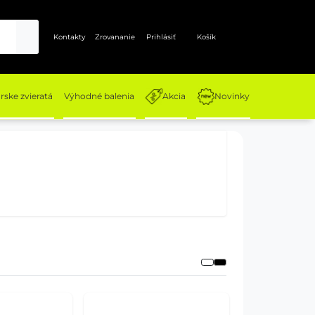
Kontakty
Zrovananie
Prihlásiť
Košík
ske zvieratá
Výhodné balenia
Akcia
Novinky