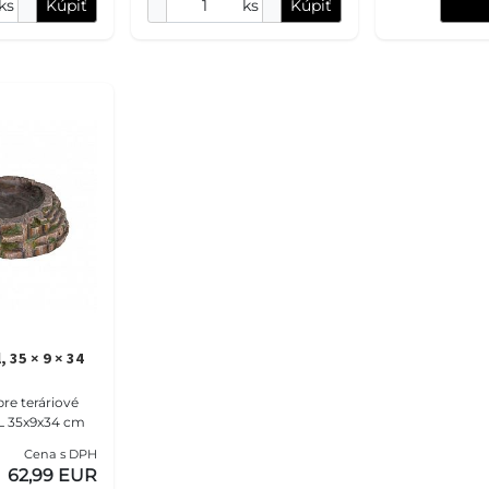
ks
Kúpiť
ks
Kúpiť
 35 × 9 × 34
re teráriové
L 35x9x34 cm
Cena s DPH
62,99 EUR