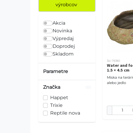
výrobcov
Akcia
Novinka
Výpredaj
Doprodej
Skladom
3xi-76180
Water and fo
1.5 × 4.5 cm
Parametre
Miska na terá
alebo jedlo
Značka
Happet
Trixie
Reptile nova