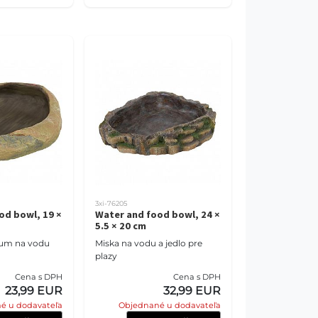
3xi-76205
od bowl, 19 ×
Water and food bowl, 24 ×
5.5 × 20 cm
ium na vodu
Miska na vodu a jedlo pre
plazy
Cena s DPH
Cena s DPH
23,99 EUR
32,99 EUR
é u dodavateľa
Objednané u dodavateľa