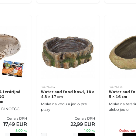
3xi-76204
3xi-76184
 terárijná
Water and food bowl, 18 ×
Water and fo
GG
4.5 × 17 cm
5 × 16 cm
cm
Miska na vodu a jedlo pre
Miska na terár
ka DINOEGG
plazy
alebo jedlo
Cena s DPH
Cena s DPH
17,49 EUR
22,99 EUR
8,00 ks
1,00 ks
Objednan