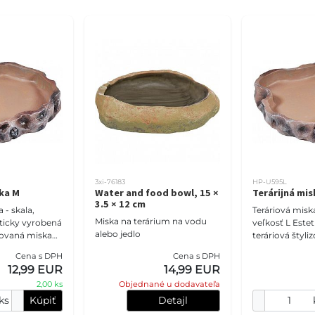
3xi-76183
HP-U595L
ska M
Water and food bowl, 15 ×
Terárijná mis
3.5 × 12 cm
 - skala,
Teráriová miska
Miska na terárium na vodu
veľkosť L Esteticky vyrobená
alebo jedlo
izovaná miska
teráriová štyl
onale ladí s
na kamene doko
Cena s DPH
Cena s DPH
sporiadaným
prostredím u
12,99 EUR
14,99 EUR
ro
pre prírodné p
2,00 ks
Objednané u dodavateľa
ks
Kúpiť
Detajl