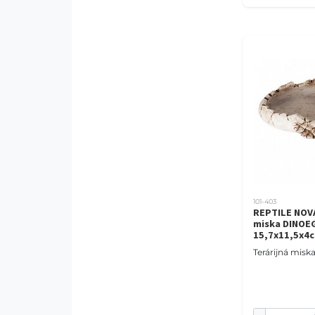
101-403
REPTILE NOVA
miska DINOE
15,7x11,5x4
Terárijná mis