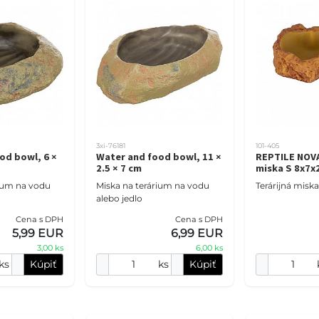
3xi-76181
101-405
od bowl, 6 ×
Water and food bowl, 11 ×
REPTILE NOVA
2.5 × 7 cm
miska S 8x7x
rium na vodu
Miska na terárium na vodu
Terárijná miska
alebo jedlo
Cena s DPH
Cena s DPH
5,99 EUR
6,99 EUR
3,00 ks
6,00 ks
ks
Kúpiť
ks
Kúpiť