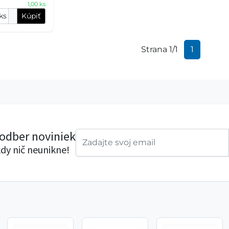
1,00 ks
ks
Kúpiť
Strana 1/1
1
 odber noviniek
dy nič neunikne!