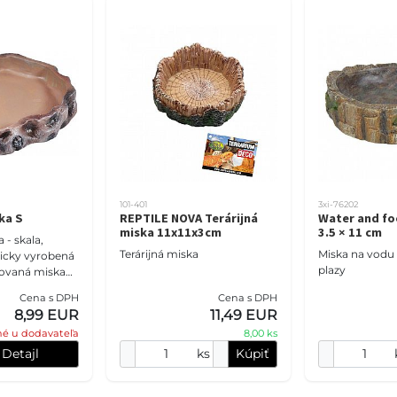
101-401
3xi-76202
ka S
REPTILE NOVA Terárijná
Water and fo
miska 11x11x3cm
3.5 × 11 cm
 - skala,
Terárijná miska
Miska na vodu 
plazy
izovaná miska
onale ladí s
Cena s DPH
Cena s DPH
sporiadaným
8,99 EUR
11,49 EUR
ro
é u dodavateľa
8,00 ks
Detajl
ks
Kúpiť