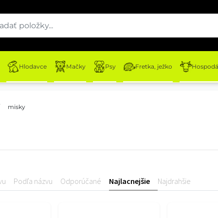
Hlodavce
Mačky
Psy
Fretka, ježko
Hospodár
misky
vu
Podľa názvu
Odporúčané
Najlacnejšie
Najdrahšie