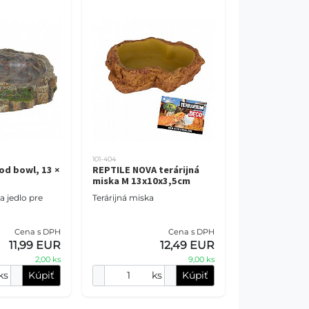
101-404
od bowl, 13 ×
REPTILE NOVA terárijná
miska M 13x10x3,5cm
a jedlo pre
Terárijná miska
Cena s DPH
Cena s DPH
11,99 EUR
12,49 EUR
2,00 ks
9,00 ks
ks
Kúpiť
ks
Kúpiť