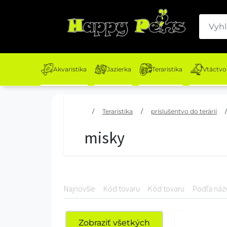
Akvaristika
Jazierka
Teraristika
Vtáctvo
/
Teraristika
/
príslušentvo do terárií
/
misky
Najnovšie
Kód tovaru
Kód tovaru
Podľa náz
Zobraziť všetkých