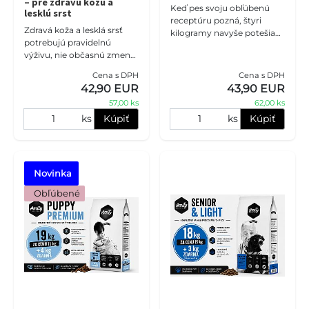
– pre zdravú kožu a
Keď pes svoju obľúbenú
lesklú srst
receptúru pozná, štyri
Zdravá koža a lesklá srsť
kilogramy navyše potešia
potrebujú pravidelnú
dvojnásobne. Amity
výživu, nie občasnú zmenu
Premium Lamb & Rice 15 +
jedálnička. Amity Premium
4 kg zdarma prináša spolu
Cena s DPH
Cena s DPH
Salmon & Rice 15 + 4 kg
19 k
42,90 EUR
43,90 EUR
zdarma prináša spolu 1
57,00 ks
62,00 ks
ks
Kúpiť
ks
Kúpiť
Novinka
 Obľúbené