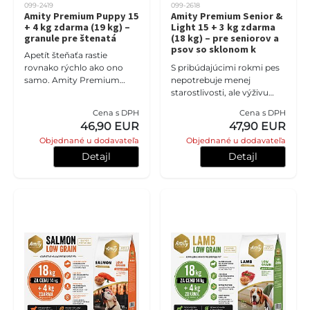
099-2419
099-2618
Amity Premium Puppy 15
Amity Premium Senior &
+ 4 kg zdarma (19 kg) –
Light 15 + 3 kg zdarma
granule pre štenatá
(18 kg) – pre seniorov a
psov so sklonom k
Apetít šteňaťa rastie
nadváhe
rovnako rýchlo ako ono
S pribúdajúcimi rokmi pes
samo. Amity Premium
nepotrebuje menej
Puppy 15 + 4 kg zdarma
starostlivosti, ale výživu
prináša spolu 19 kg
lepšie prispôsobenú
Cena s DPH
Cena s DPH
kompletnej výživy s 35 %
svojmu tempu. Amity
46,90 EUR
47,90 EUR
dehydrovaných bi
Premium Senior & Light 15
Objednané u dodavateľa
Objednané u dodavateľa
kg ponúk
Detajl
Detajl