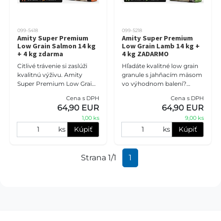
099-5418
099-5218
Amity Super Premium
Amity Super Premium
Low Grain Salmon 14 kg
Low Grain Lamb 14 kg +
+ 4 kg zdarma
4 kg ZADARMO
Citlivé trávenie si zaslúži
Hľadáte kvalitné low grain
kvalitnú výživu. Amity
granule s jahňacím mäsom
Super Premium Low Grain
vo výhodnom balení?
Salmon je superprémiové
Amity Super Premium Low
Cena s DPH
Cena s DPH
krmivo s lososom, hnedou
Grain Lamb je kompletné
64,90 EUR
64,90 EUR
ryžou a zníženým obsahom
krmivo pre dospelé psy s
1,00 ks
9,00 ks
o
jahňa
ks
Kúpiť
ks
Kúpiť
Strana 1/1
1