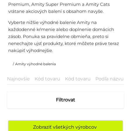
Premium, Amity Super Premium a Amity Cats
vrátane akciových balení s obsahom navyše.
Vyberte nižšie výhodné balenie Amity na
každodenné kŕmenie alebo doplnenie domácich
zásob. Ponuka sa pravidelne obmieňa, preto si
nenechajte ujsť produkty, ktoré môžete práve teraz
nakúpiť výhodnejšie.
/
Amity výhodné balenia
Najnovšie
Kód tovaru
Kód tovaru
Podľa názvu
P
Filtrovat
Zobraziť všetkých výrobcov