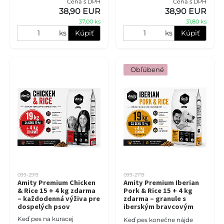
Cena s DPH
Cena s DPH
Sterilized Chicken & Rice 10
Rice 10 + 1,5 kg zdarma
38,90 EUR
38,90 EUR
+ 2 kg zdarma je kom
prináša obľúbenú kurac
37,00 ks
31,80 ks
ks
Kúpiť
ks
Kúpiť
 Obľúbené
099-2919
099-2719
Amity Premium Chicken
Amity Premium Iberian
& Rice 15 + 4 kg zdarma
Pork & Rice 15 + 4 kg
– každodenná výživa pre
zdarma – granule s
dospelých psov
iberským bravcovým
mäsom pre dospelých
Keď pes na kuracej
Keď pes konečne nájde
psov (19 kg)