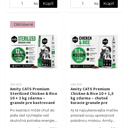
ks
Kúpiť
ks
Kúpiť
 Obľúbené
099-8212
099-8011
Amity CATS Premium
Amity CATS Premium
Sterilized Chicken & Rice
Chicken & Rice 10 + 1,5
10 + 2 kg zdarma –
kg zdarma – chutné
granule pre kastrované
kuracie granule pre
macky a kontrolu
dospelé macky
Po kastrácii môže chuť do
Aj tá najvyberavejšia mačka
hmotnosti
jedla rásť rýchlejšie než
prezradí svoju spokojnosť
skutočná potreba energie.
prázdnou miskou. Amity
Amity CATS Premium
CATS Premium Chicken &