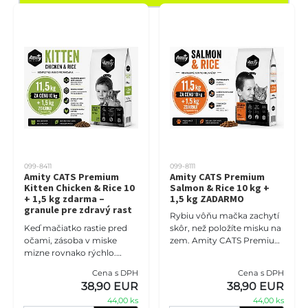
099-8411
099-8111
Amity CATS Premium
Amity CATS Premium
Kitten Chicken & Rice 10
Salmon & Rice 10 kg +
+ 1,5 kg zdarma –
1,5 kg ZADARMO
granule pre zdravý rast
Rybiu vôňu mačka zachytí
maciatok
Keď mačiatko rastie pred
skôr, než položíte misku na
očami, zásoba v miske
zem. Amity CATS Premium
mizne rovnako rýchlo.
Salmon & Rice 10 + 1,5 kg
Amity CATS Premium
zdarma je kompletné
Cena s DPH
Cena s DPH
Kitten Chicken & Rice 10 +
prémiové krmivo pre dos
38,90 EUR
38,90 EUR
1,5 kg zdarma prináša spolu
44,00 ks
44,00 ks
11