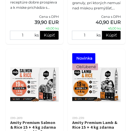
receptúre dobre prospieva
granuly, pri ktorých nemusí
a k miske prichádza s
nad miskou premýšľať,
chuťou, najlepšou zmenou
oplatí sa mať ich poruke.
Cena s DPH
Cena s DPH
môže byť viac rovnakých
Amity Premium Iberian
39,90 EUR
40,90 EUR
granúl. Amity Premium
Pork & Rice 15 + 4 kg zda
Chicken &am
49,00 ks
45,00 ks
ks
Kúpiť
ks
Kúpiť
Novinka
 Obľúbené
099-2819
099-2319
Amity Premium Salmon
Amity Premium Lamb &
& Rice 15 + 4 kg zdarma
Rice 15 + 4 kg zdarma