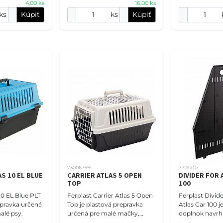
4,00 ks
16,00 ks
ks
Kúpiť
ks
Kúpiť
73006799
73210017
S 10 EL BLUE
CARRIER ATLAS 5 OPEN
DIVIDER FOR 
TOP
100
 10 EL Blue PLT
Ferplast Carrier Atlas 5 Open
Ferplast Divide
epravka určená
Top je plastová prepravka
Atlas Car 100 j
alé psy.
určená pre malé mačky,
doplnok navrh
králiky a ďalšie malé zvieratá.
prepravu dvoc