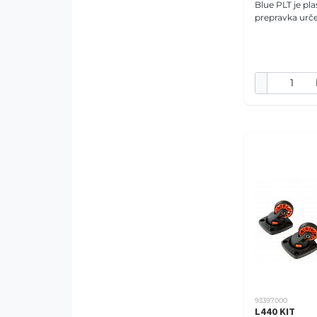
Blue PLT je pl
prepravka urč
a malé psy.
93397000
L440 KIT