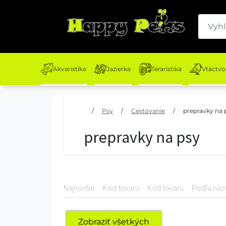
Akvaristika
Jazierka
Teraristika
Vtáctvo
/
Psy
/
Cestovanie
/
prepravky na 
prepravky na psy
Najnovšie
Kód tovaru
Kód tovaru
Podľa náz
Zobraziť všetkých