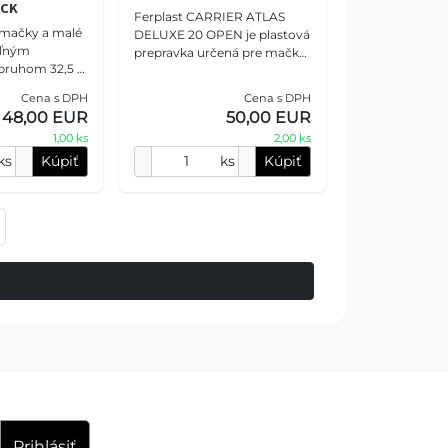
ACK
Ferplast CARRIER ATLAS
 mačky a malé
DELUXE 20 OPEN je plastová
eľným
prepravka určená pre mačky
ruhom 32,5 x
a malé psy. Je ideálna na
cestovanie vlakom, autom
Cena s DPH
Cena s DPH
alebo lietadlom. Dvere
48,00 EUR
50,00 EUR
1,00 ks
2,00 ks
ks
Kúpiť
ks
Kúpiť
Prihlásiť