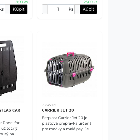
8,00 ks
23,00 ks
ks
Kúpiť
ks
Kúpiť
73045099
ATLAS CAR
CARRIER JET 20
Ferplast Carrier Jet 20 je
r Panel for
plastová prepravka určená
e užitočný
pre mačky a malé psy. Je
nutý na
ideálna na cestovanie autom,
h psov v