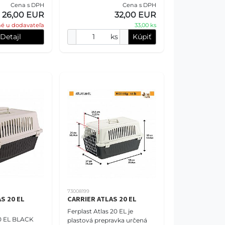
vlakom, lietadlom alebo
Cena s DPH
Cena s DPH
ktoré kľúčové
loďou. Tento inovat
26,00 EUR
32,00 EUR
sti: Vyrobený z pe
é u dodavateľa
33,00 ks
Detajl
ks
Kúpiť
73008199
S 20 EL
CARRIER ATLAS 20 EL
Ferplast Atlas 20 EL je
20 EL BLACK
plastová prepravka určená