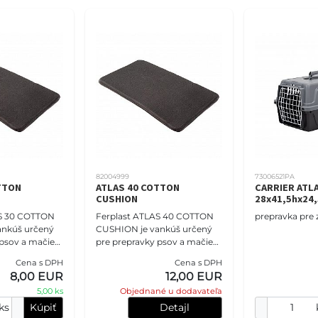
82004999
73006521PA
TTON
ATLAS 40 COTTON
CARRIER ATLA
CUSHION
28x41,5hx24,
AS 30 COTTON
Ferplast ATLAS 40 COTTON
prepravka pre z
ankúš určený
CUSHION je vankúš určený
psov a mačiek.
pre prepravky psov a mačiek.
z mäkkého
Je vyrobený z mäkkého
Cena s DPH
Cena s DPH
teriálu a
bavlneného materiálu a
8,00 EUR
12,00 EUR
odlné miesto
poskytuje pohodlné miesto
5,00 ks
Objednané u dodavateľa
ks
Kúpiť
Detajl