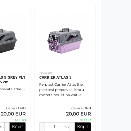
73006599
S 5 GREY PLT
CARRIER ATLAS 5
5 cm
Ferplast Carrier Atlas 5 je
vieratá atlas 5
plastová prepravka, ktorú
môžete použiť na krátke
výlety so svojimi malými
spoločníkmi. Skladá sa z
Cena s DPH
Cena s DPH
dvoch častí, ktoré sú
20,00 EUR
20,00 EUR
4,00 ks
8,00 ks
ks
Kúpiť
ks
Kúpiť