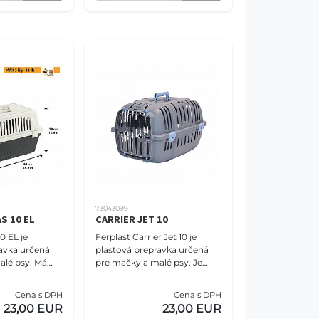
73043099
S 10 EL
CARRIER JET 10
0 EL je
Ferplast Carrier Jet 10 je
avka určená
plastová prepravka určená
alé psy. Má
pre mačky a malé psy. Je
stnosti:
ideálna na cestovanie
ry sú 32,5 cm
vlakom, autom, lietadlom
Cena s DPH
Cena s DPH
 (šírka
alebo loďou. Tento inovat
23,00 EUR
23,00 EUR