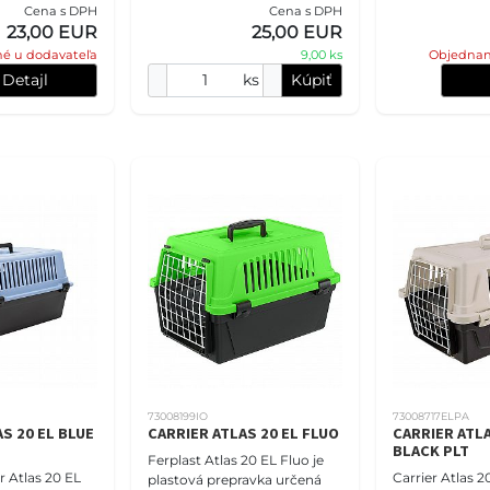
Cena s DPH
Cena s DPH
Má nasledujúce vlastnosti:
aute.Tu sú nie
23,00 EUR
25,00 EUR
Veľkosť: Ro
vlastno
é u dodavateľa
9,00 ks
Objednan
Detajl
ks
Kúpiť
73008199IO
73008717ELPA
S 20 EL BLUE
CARRIER ATLAS 20 EL FLUO
CARRIER ATLA
BLACK PLT
Ferplast Atlas 20 EL Fluo je
r Atlas 20 EL
Carrier Atlas 
plastová prepravka určená