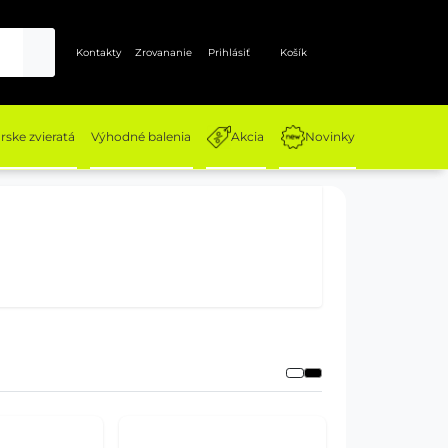
Kontakty
Zrovananie
Prihlásiť
Košík
ske zvieratá
Výhodné balenia
Akcia
Novinky