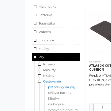
Akvaristika
Jazierka
Teraristika
Vtáctvo
Hlodavce
Mačky
Psy
82003999
Krmivo
ATLAS 30 CO
CUSHION
Maškrty
Hračky
Ferplast ATL
CUSHION je v
Cestovanie
pre prepravky 
prepravky na psy
Je vyrobený 
tašky a batohy
bavlneného ma
poskytuje poh
klietky
na bicykel
vybavenie do auta