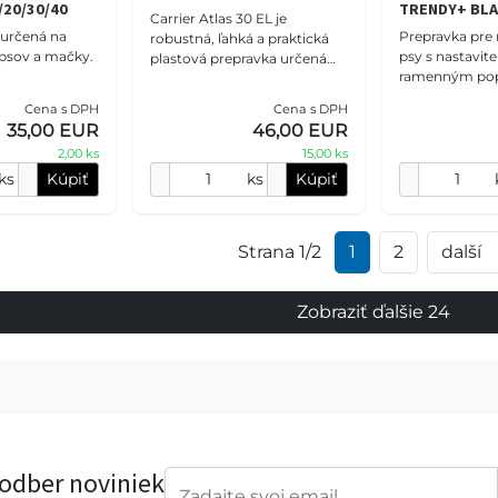
/20/30/40
TRENDY+ BL
Carrier Atlas 30 EL je
 určená na
Prepravka pre
robustná, ľahká a praktická
 psov a mačky.
psy s nastavit
plastová prepravka určená
ramenným pop
najmä pre malé psy a veľké
48 x v 29 cm
mačky, ktorá poskytuje
Cena s DPH
Cena s DPH
dostatok priestoru, bez
35,00 EUR
46,00 EUR
2,00 ks
15,00 ks
ks
Kúpiť
ks
Kúpiť
Strana 1/2
1
2
další
Zobraziť ďalšie 24
 odber noviniek