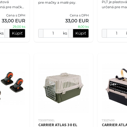
astová
PLT je plastov
pre mačky a malé psy.
ená pre mačky
určená pre ma
psy, vhodná n
Cena s DPH
Cena s DPH
pohodlný preno
33,00 EUR
33,00 EUR
počas cestovan
29,00 ks
8,00 ks
ks
Kúpiť
ks
Kúpiť
73009799EL
73027499
CARRIER ATLAS 30 EL
CARRIER ATLA