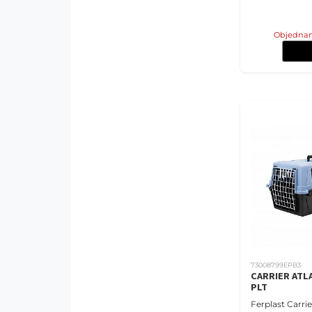
Objednan
73008799EPB3
CARRIER ATLA
PLT
Ferplast Carrie