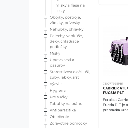
misky a fľaše na
cesty
Obojky, postroje,
vôdzky, prívesky
Náhubky, ohlávky
Pelechy, vankúše,
deky, chladiace
podložky
Misky
Úprava srsti a
pazúrov
Starostlivosť o oči, uši,
zuby, labky, srsť
Výcvik
73007799EPB1
CARRIER ATLA
Hygiena
FUCSIA PLT
Pre sučky
Ferplast Carrie
Tabuľky na bránu
Fucsia PLT je 
Antiparazitiká
prepravka urč
a malé psy.
Oblečenie
Zdravotné pomôcky