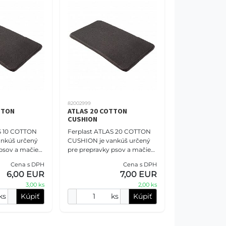
82002999
TTON
ATLAS 20 COTTON
CUSHION
S 10 COTTON
Ferplast ATLAS 20 COTTON
nkúš určený
CUSHION je vankúš určený
psov a mačiek.
pre prepravky psov a mačiek.
 mäkkého
Je vyrobený z mäkkého
Cena s DPH
Cena s DPH
teriálu a
bavlneného materiálu a
6,00 EUR
7,00 EUR
odlné miesto
poskytuje pohodlné miesto
3,00 ks
2,00 ks
ks
Kúpiť
ks
Kúpiť