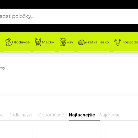
Hlodavce
Mačky
Psy
Fretka, ježko
Hospodár
psy
vu
Podľa názvu
Odporúčané
Najlacnejšie
Najdrahšie