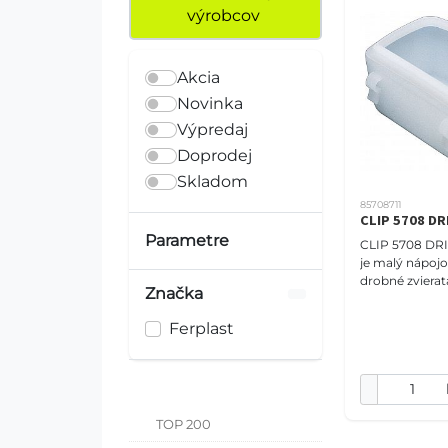
výrobcov
Akcia
Novinka
Výpredaj
Doprodej
Skladom
85708711
CLIP 5708 D
Parametre
CLIP 5708 DR
je malý nápoj
drobné zvierat
Značka
hlodavce a vtá
praktický dop
Ferplast
jednoduchý pr
TOP 200