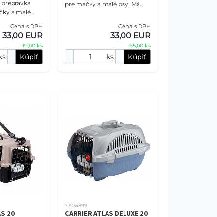
á prepravka
pre mačky a malé psy. Má
čky a malé
nasledujúce vlastnosti:
a bezpečný a
Veľkosť: Rozmery sú 32,5 cm
Cena s DPH
Cena s DPH
s zvierat
(dĺžka) x 48 cm (šírka
33,00 EUR
33,00 EUR
ia alebo n
19,00 ks
65,00 ks
ks
Kúpiť
ks
Kúpiť
73034899
S 20
CARRIER ATLAS DELUXE 20