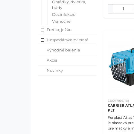
Ohrádky, dvierka,
búdy
Dezinfekcie
Vianočné
Fretka, ježko
Hospodárske zvieratá
Výhodné balenia
Akcia
Novinky
73007799EPB3
CARRIER ATLA
PLT
Ferplast Atlas
je plastová pr
pre mačky a m