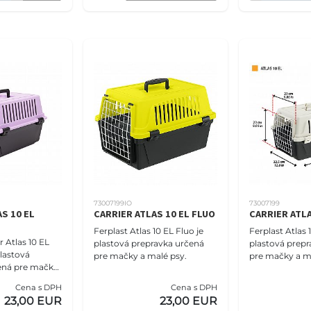
73007199IO
73007199
S 10 EL
CARRIER ATLAS 10 EL FLUO
CARRIER ATLA
Ferplast Atlas 10 EL Fluo je
Ferplast Atlas 1
r Atlas 10 EL
plastová prepravka určená
plastová prepr
plastová
pre mačky a malé psy.
pre mačky a m
ená pre mačky
nasledujúce vla
Veľkosť: Rozme
Cena s DPH
Cena s DPH
(dĺžka) x 48 cm
23,00 EUR
23,00 EUR