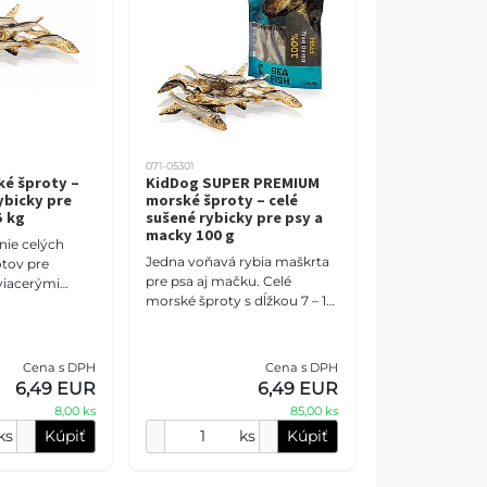
071-05301
é šproty –
KidDog SUPER PREMIUM
ybicky pre
morské šproty – celé
5 kg
sušené rybicky pre psy a
macky 100 g
nie celých
Jedna voňavá rybia maškrta
tov pre
pre psa aj mačku. Celé
viacerými
morské šproty s dĺžkou 7 – 10
vateľov aj
cm sú pomaly sušené pri
meňovanie.
teplote do 50 °C a
ybičky pre psy
neobsahujú obilniny, cukor
Cena s DPH
Cena s DPH
6,49 EUR
6,49 EUR
8,00 ks
85,00 ks
ks
Kúpiť
ks
Kúpiť