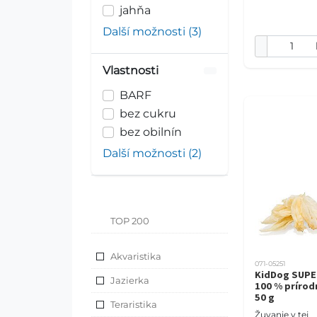
jahňa
100 %
Další možnosti (3)
Vlastnosti
BARF
bez cukru
bez obilnín
Další možnosti (2)
TOP 200
Akvaristika
071-05251
KidDog SUP
Jazierka
100 % prírodn
50 g
Teraristika
Žuvanie v tej