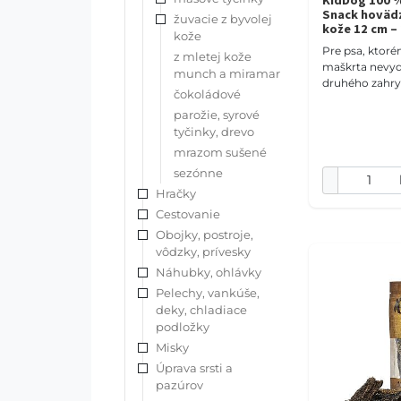
KidDog 100 %
Snack hovädz
žuvacie z byvolej
kože 12 cm –
kože
Pre psa, ktor
z mletej kože
maškrta nevydr
munch a miramar
druhého zahry
čokoládové
hovädzí chvost
parožie, syrové
odolnejšia žu
tyčinky, drevo
zo 100 % hoväd
mrazom sušené
sezónne
Hračky
Cestovanie
Obojky, postroje,
vôdzky, prívesky
Náhubky, ohlávky
Pelechy, vankúše,
deky, chladiace
podložky
Misky
Úprava srsti a
pazúrov