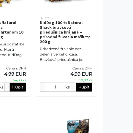
071-77766
 Natural
KidDog 100 % Natural
ia
Snack bravcová
s hrtanom 10
priedušnica krájaná –
 g
prírodná žuvacia maškrta
200 g
usí dostať iba
Prirodzené žuvanie bez
, ktorú
delenia veľkého kusa.
ltne. KidDog
Bravčová priedušnica je
ušnica s
nakrájaná na praktické 4 – 5
ka chrumkavú
Cena s DPH
Cena s DPH
cm kúsky, ktoré sa ľahko
štruktúru,
4,99 EUR
4,99 EUR
dávkujú a pritom si zachov
64,00 ks
59,00 ks
ks
Kúpiť
ks
Kúpiť