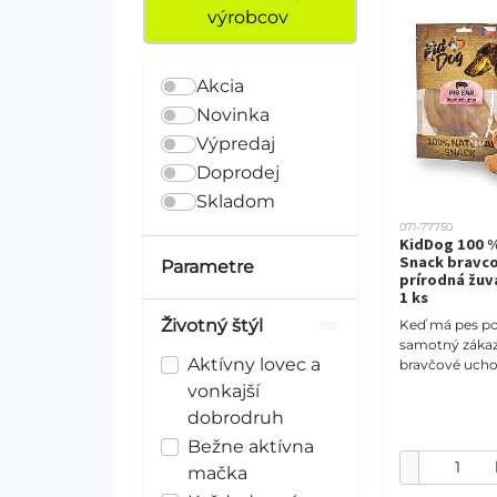
výrobcov
Akcia
Novinka
Výpredaj
Doprodej
Skladom
071-77750
KidDog 100 %
Snack bravco
Parametre
prírodná žuv
1 ks
Životný štýl
Keď má pes po
samotný zákaz 
Aktívny lovec a
bravčové uch
prirodzenú a 
vonkajší
alternatívu k
dobrodruh
domácnosti, z
Bežne aktívna
mačka