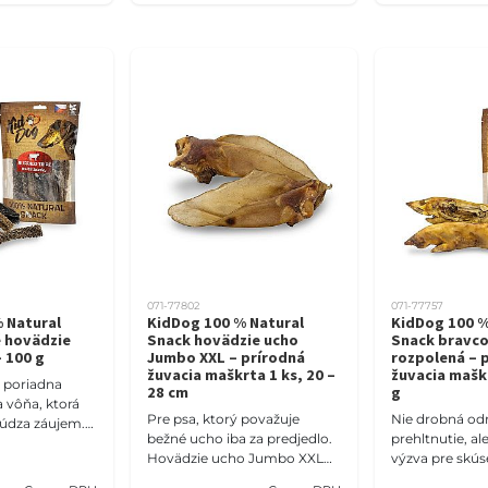
071-77802
071-77757
 Natural
KidDog 100 % Natural
KidDog 100 %
 hovädzie
Snack hovädzie ucho
Snack bravco
– 100 g
Jumbo XXL – prírodná
rozpolená – 
žuvacia maškrta 1 ks, 20 –
žuvacia mašk
s poriadna
28 cm
g
a vôňa, ktorá
Pre psa, ktorý považuje
Nie drobná o
údza záujem.
bežné ucho iba za predjedlo.
prehltnutie, al
 hovädzie
Hovädzie ucho Jumbo XXL
výzva pre skú
ná
meria až 20 – 28 cm a
maškrtníka. R
vá odmena zo