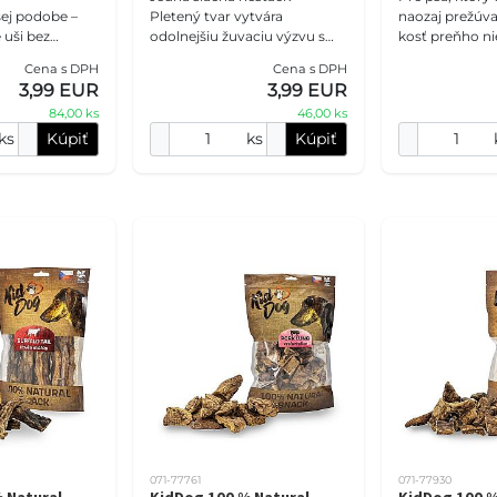
ej podobe –
Pletený tvar vytvára
naozaj prežúva
e uši bez
odolnejšiu žuvaciu výzvu s
kosť preňho nie
u a pridaných
nerovným povrchom, ktorý
správnou voľb
Cena s DPH
Cena s DPH
ižne 10 cm dlhá
sa pri hryzení dostáva do
hovädzia šľac
3,99 EUR
3,99 EUR
rta zamestná č
väčšieho kontaktu so
vláknitú štrukt
84,00 ks
46,00 ks
zubami.
ks
Kúpiť
ks
Kúpiť
071-77761
071-77930