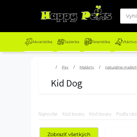
Akvaristika
Jazierka
Teraristika
Vtáctvo
/
Psy
/
Maškrty
/
naturálne maškrt
Kid Dog
Najnovšie
Kód tovaru
Kód tovaru
Podľa náz
Zobraziť všetkých