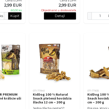
Cena s DPH
Cena s DPH
ponúka veľkorysý priestor na
bravčová nožič
2,99 EUR
2,99 EUR
prirodzené žuvanie. O
cm spája kožu,
60,00 ks
Objednané u dodavateľa
a
ks
Kúpiť
Detajl
071-77840
071-77835
ER PREMIUM
KidDog 100 % Natural
KidDog 100 %
é králicie uši
Snack pletená hovädzia
Snack hovädz
šlacha 12 cm – 200 g
cm – 200 g
Jedna šľacha nestačí?
Pre psa, ktorý