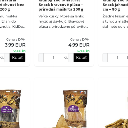
 Natural
KidDog 100 % Natural
KidDog 100 %
í chvost bez
Snack bravcové plúca –
Snack jahnaci
 200 g
prírodná maškrta 200 g
cm – 80 g
ému mäkká
Veľké kúsky, ktoré sa ľahko
Žiadne krájani
ží ani do
hryzú aj dávkujú. Bravčové
s tvrdou maškr
znutia. KidDog
pľúca s prirodzene pórovitou
siahnete do vr
 bez kože je
štruktúrou môžete podávať
odmeníte. Kid
vacia odmena
celé alebo ich bez krájania
pľúca majú pra
Cena s DPH
Cena s DPH
zej sur
nalámať na
cm kúsky, mäk
3,99 EUR
4,99 EUR
54,00 ks
62,00 ks
ks
Kúpiť
ks
Kúpiť