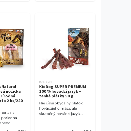
071-05201
 Natural
KidDog SUPER PREMIUM
vá nožicka
100 % hovädzí jazyk –
prírodná
tenké plátky 50 g
rta 2 ks/240
Nie ďalší obyčajný plátok
hovädzieho mäsa, ale
dmena na
skutočný hovädzí jazyk.
e poriadna
Približne 16 cm dlhé tenké
seného
plátky prinášajú psovi
ozpolená
netradičnú chuť a rozpoznate