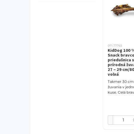
071-77765
KidDog 100 %
Snack bravc
priedušnica 
prírodná žuv
27 – 29 cm/80
volná
Takmer 30 cm
žuvania v jed
kuse. Celá bra
priedušnica s
ponúka húžev
chrupavkovitú
ktorá zamestn