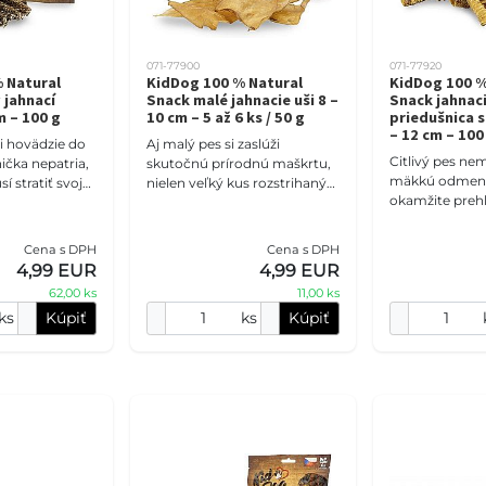
071-77900
071-77920
 Natural
KidDog 100 % Natural
KidDog 100 %
 jahnací
Snack malé jahnacie uši 8 –
Snack jahnac
m – 100 g
10 cm – 5 až 6 ks / 50 g
priedušnica 
– 12 cm – 100
i hovädzie do
Aj malý pes si zaslúži
Citlivý pes nem
nička nepatria,
skutočnú prírodnú maškrtu,
mäkkú odmenu
 stratiť svoju
nielen veľký kus rozstrihaný
okamžite preh
KidDog jahňací
na kúsky. KidDog malé
jahňacia pried
a výraznú
jahňacie uši majú približne 8
hrtanom ponú
– 10 cm, iba 2,4 %
Cena s DPH
Cena s DPH
chrupavkovitú 
4,99 EUR
4,99 EUR
62,00 ks
11,00 ks
ks
Kúpiť
ks
Kúpiť