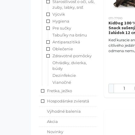
Starostlivosť o oči, uši,
zuby, labky, srsť
Výcvik
071-77910
Hygiena
KidDog 100 %
Snack sušený
Pre sučky
žalúdok 12 c
Tabuľky na bránu
Keď kuracie an
Antiparazitiká
citlivého jedál
Oblečenie
odmena nemusí
Zdravotné pomôcky
príťažlivosť. 
žalúdok ponúk
Ohrádky, dvierka,
prirodzenú
búdy
Dezinfekcie
Vianočné
Fretka, ježko
Hospodárske zvieratá
Výhodné balenia
Akcia
Novinky