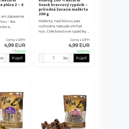
 Natural
KidDog 100 % Natural
e plúca 2 – 4
Snack bravcový rypácik –
prírodná žuvacia maškrta
200 g
e ani zápasenie
Maškrta, nad ktorou pes
tou – iba
rozhodne nebude ohŕňať
ecka a
nos. Celé bravčové rypáčiky s
Dog jahňacie
veľkosťou 7 – 8 cm ponúkajú
ktické 2 – 4
Cena s DPH
Cena s DPH
prirodzenú štruktúru na
šiu póro
4,99 EUR
4,99 EUR
žuvanie, mechanicky
73,00 ks
50,00 ks
ks
Kúpiť
ks
Kúpiť