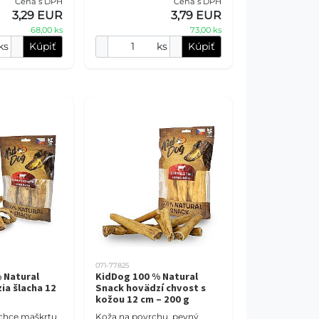
Cena s DPH
Cena s DPH
ka s dĺžkou 18
3,29 EUR
3,79 EUR
 šľachy, väzivá
68,00 ks
73,00 ks
ks
Kúpiť
ks
Kúpiť
071-77825
 Natural
KidDog 100 % Natural
ia šlacha 12
Snack hovädzí chvost s
kožou 12 cm – 200 g
 chce maškrtu
Koža na povrchu, pevný