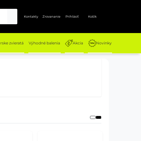
Kontakty
Zrovananie
Prihlásiť
Košík
ske zvieratá
Výhodné balenia
Akcia
Novinky