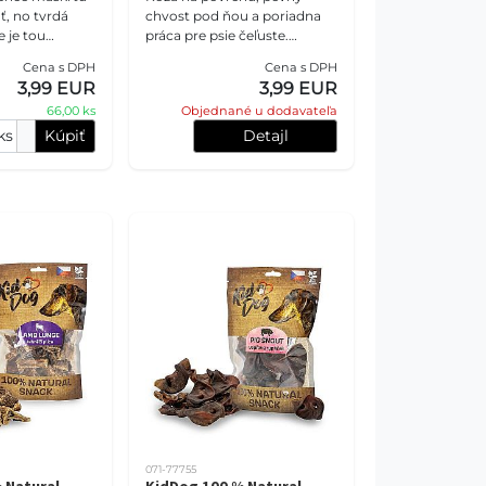
ť, no tvrdá
chvost pod ňou a poriadna
 je tou
práca pre psie čeľuste.
ou. KidDog
KidDog hovädzí chvost s
Cena s DPH
Cena s DPH
ha má pevnú
kožou je odolnejšia žuvacia
3,99 EUR
3,99 EUR
úru, pri
maškrta zo 100 % hovädze
66,00 ks
Objednané u dodavateľa
ks
Kúpiť
Detajl
071-77755