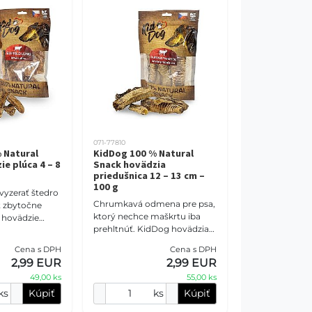
071-77810
 Natural
KidDog 100 % Natural
e plúca 4 – 8
Snack hovädzia
priedušnica 12 – 13 cm –
100 g
vyzerať štedro
Chrumkavá odmena pre psa,
ť zbytočne
ktorý nechce maškrtu iba
 hovädzie
prehltnúť. KidDog hovädzia
kú pórovitú
priedušnica ponúka 12 – 13
aznú vôňu a
Cena s DPH
Cena s DPH
cm kúsky chrupavkovitého
mete na
2,99 EUR
2,99 EUR
tkaniva na poctivé
49,00 ks
55,00 ks
ks
Kúpiť
ks
Kúpiť