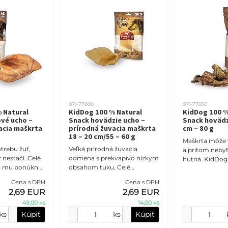
071-77800
071-77850
 Natural
KidDog 100 % Natural
KidDog 100 %
vé ucho –
Snack hovädzie ucho –
Snack hovädzi
acia maškrta
prírodná žuvacia maškrta
cm – 80 g
18 – 20 cm/55 – 60 g
Maškrta môže 
trebu žuť,
Veľká prírodná žuvacia
a pritom neby
nestačí. Celé
odmena s prekvapivo nízkym
hutná. KidDog
o mu ponúkne
obsahom tuku. Celé
pľúca majú ľah
chutnú
hovädzie ucho meria 18 – 20
štruktúru, výr
Cena s DPH
Cena s DPH
 predmetom v
cm, obsahuje až 84 %
ľahko ich nalá
2,69 EUR
2,69 EUR
amestná čeľus
bielkovín a iba 1,8 % tuku. Pev
49,00 ks
14,00 ks
ks
Kúpiť
ks
Kúpiť