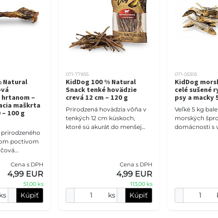
071-77855
071-05305
 Natural
KidDog 100 % Natural
KidDog morsk
ová
Snack tenké hovädzie
celé sušené r
s hrtanom –
crevá 12 cm – 120 g
psy a macky 
acia maškrta
Prirodzená hovädzia vôňa v
Veľké 5 kg bale
 – 100 g
tenkých 12 cm kúskoch,
morských špro
ktoré sú akurát do menšej
domácnosti s 
 prirodzeného
papule. KidDog sušené
zvieratami, cho
nom poctivom
hovädzie črevá predstavujú
pravidelné od
včová
jednoduchú monoproteínov
Čisté sušené r
 hrtanom
Cena s DPH
Cena s DPH
natú
4,99 EUR
4,99 EUR
 štruktúru,
51,00 ks
113,00 ks
ks
Kúpiť
ks
Kúpiť