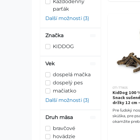
Každodenný
parťák
Další možnosti (3)
Značka
KIDDOG
Vek
dospelá mačka
dospelý pes
071-77805
mačiatko
KidDog 100 %
Snack sušené
Další možnosti (3)
držky 12 cm 
Pre ľudský no
skúška, pre ps
Druh mäsa
okamžite preb
KidDog sušené
bravčové
držky sú výraz
hovädzie
monoproteíno