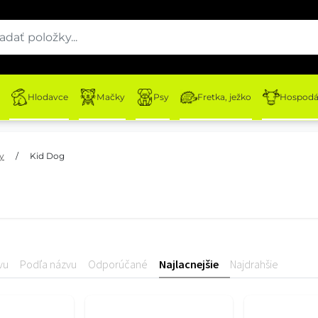
Hlodavce
Mačky
Psy
Fretka, ježko
Hospodár
y
/
Kid Dog
vu
Podľa názvu
Odporúčané
Najlacnejšie
Najdrahšie