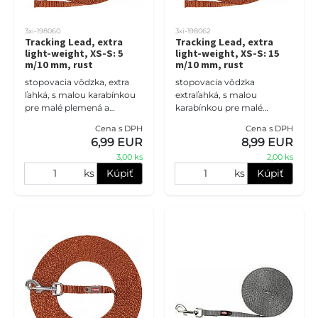
3xi-198060
3xi-198062
Tracking Lead, extra
Tracking Lead, extra
light-weight, XS-S: 5
light-weight, XS-S: 15
m/10 mm, rust
m/10 mm, rust
stopovacia vôdzka, extra
stopovacia vôdzka
ľahká, s malou karabínkou
extraľahká, s malou
pre malé plemená a
karabínkou pre malé
šteňatá 5m
plemená a šteňatá 15m
Cena s DPH
Cena s DPH
6,99 EUR
8,99 EUR
3,00 ks
2,00 ks
ks
Kúpiť
ks
Kúpiť