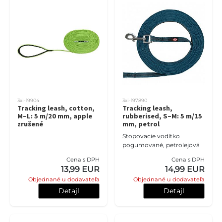
3xi-19904
3xi-197890
Tracking leash, cotton,
Tracking leash,
M–L: 5 m/20 mm, apple
rubberised, S–M: 5 m/15
zrušené
mm, petrol
Stopovacie vodítko
pogumované, petrolejová
Cena s DPH
Cena s DPH
13,99 EUR
14,99 EUR
Objednané u dodavateľa
Objednané u dodavateľa
Detajl
Detajl