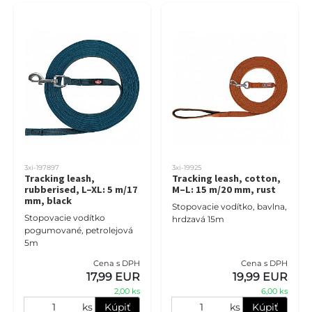
3xi-197897
3xi-19925
Tracking leash,
Tracking leash, cotton,
rubberised, L–XL: 5 m/17
M–L: 15 m/20 mm, rust
mm, black
Stopovacie vodítko, bavlna,
Stopovacie vodítko
hrdzavá 15m
pogumované, petrolejová
5m
Cena s DPH
Cena s DPH
17,99 EUR
19,99 EUR
2,00 ks
6,00 ks
ks
Kúpiť
ks
Kúpiť