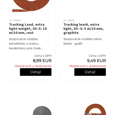
3xi-198061
3xi-19800
Tracking Lead, extra
Tracking leash, extra
light-weight, XS-S: 10
light, XS–S: 5 m/10 mm,
m/10 mm, rust
graphite
stopovacia vôdzka
Stopovacie vodítko extra
extraľahká, s malou
ľahké - grafit
karabínkou pre malé
plemená a šteňatá 10m
Cena s DPH
Cena s DPH
8,99 EUR
9,49 EUR
Objednané u dodavateľa
Objednané u dodavateľa
Detajl
Detajl