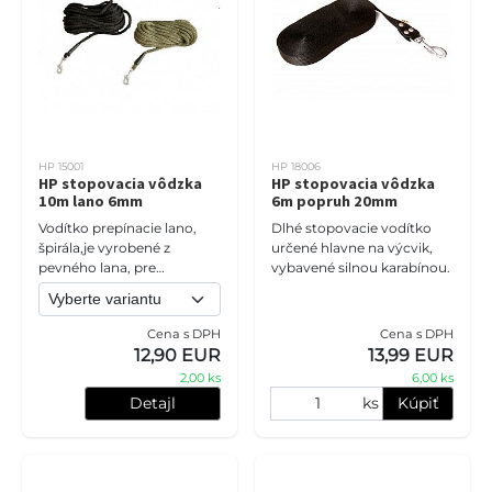
HP 15001
HP 18006
HP stopovacia vôdzka
HP stopovacia vôdzka
10m lano 6mm
6m popruh 20mm
Vodítko prepínacie lano,
Dlhé stopovacie vodítko
špirála,je vyrobené z
určené hlavne na výcvik,
pevného lana, pre
vybavené silnou karabínou.
maximálnu pevnosť sú
spoje vodítka
vysokotepelne zvarené,
Cena s DPH
Cena s DPH
prešité a prekryté plastovo
12,90 EUR
13,99 EUR
2,00 ks
6,00 ks
Detajl
ks
Kúpiť