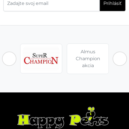
Prihlásiť
Almus
Champion
akcia