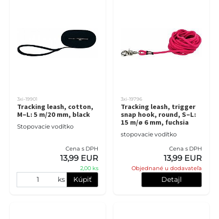
3xi-19901
3xi-19796
Tracking leash, cotton,
Tracking leash, trigger
M–L: 5 m/20 mm, black
snap hook, round, S–L:
15 m/ø 6 mm, fuchsia
Stopovacie vodítko
stopovacie vodítko
Cena s DPH
Cena s DPH
13,99 EUR
13,99 EUR
2,00 ks
Objednané u dodavateľa
ks
Kúpiť
Detajl