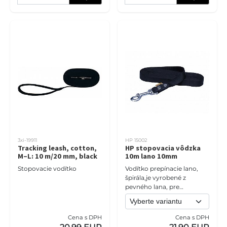
3xi-19911
HP 15002
Tracking leash, cotton,
HP stopovacia vôdzka
M–L: 10 m/20 mm, black
10m lano 10mm
Stopovacie vodítko
Vodítko prepínacie lano,
špirála,je vyrobené z
pevného lana, pre
maximálnu pevnosť sú
spoje vodítka
vysokotepelne zvarené,
Cena s DPH
Cena s DPH
prešité a prekryté plastovo