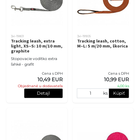
3xi-19801
3xi-19905
Tracking leash, extra
Tracking leash, cotton,
light, XS–S: 10 m/10 mm,
M–L: 5 m/20 mm, škorica
graphite
Stopovacie vodítko extra
ľahké - grafit
Cena s DPH
Cena s DPH
10,49 EUR
10,99 EUR
Objednané u dodavateľa
4,00 ks
Detajl
ks
Kúpiť