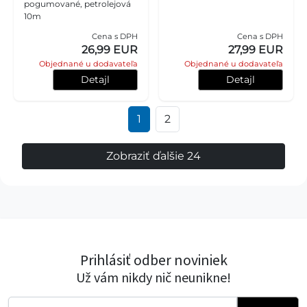
pogumované, petrolejová
10m
Cena s DPH
Cena s DPH
26,99 EUR
27,99 EUR
Objednané u dodavateľa
Objednané u dodavateľa
Detajl
Detajl
1
2
Zobraziť ďalšie 24
Prihlásiť odber noviniek
Už vám nikdy nič neunikne!