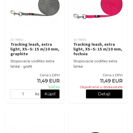
3xi-19802
3xi-19805
Tracking leash, extra
Tracking leash, extra
light, XS–S: 15 m/10 mm,
light, XS–S: 15 m/10 mm,
graphite
fuchsia
Stopovacie vodítko extra
Stopovacie vodítko extra
ľahké - grafit
ľahké
Cena s DPH
Cena s DPH
11,49 EUR
11,49 EUR
9,00 ks
Objednané u dodavateľa
ks
Kúpiť
Detajl