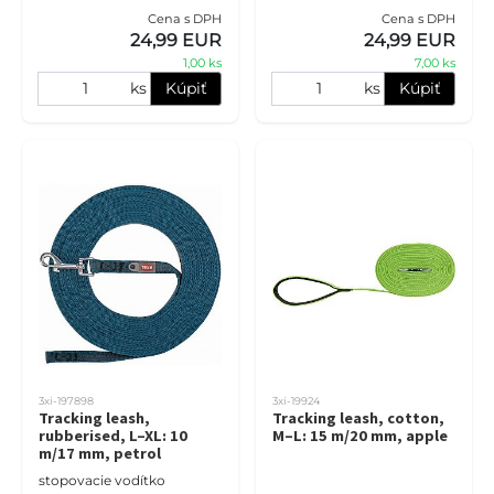
Cena s DPH
Cena s DPH
24,99 EUR
24,99 EUR
1,00 ks
7,00 ks
ks
Kúpiť
ks
Kúpiť
3xi-197898
3xi-19924
Tracking leash,
Tracking leash, cotton,
rubberised, L–XL: 10
M–L: 15 m/20 mm, apple
m/17 mm, petrol
stopovacie vodítko