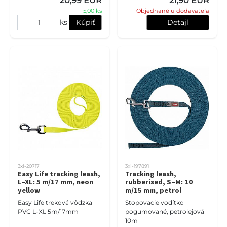
20,99 EUR
21,90 EUR
5,00 ks
Objednané u dodavateľa
ks
Kúpiť
Detajl
3xi-20717
3xi-197891
Easy Life tracking leash,
Tracking leash,
L–XL: 5 m/17 mm, neon
rubberised, S–M: 10
yellow
m/15 mm, petrol
Easy Life treková vôdzka
Stopovacie vodítko
PVC L-XL 5m/17mm
pogumované, petrolejová
10m