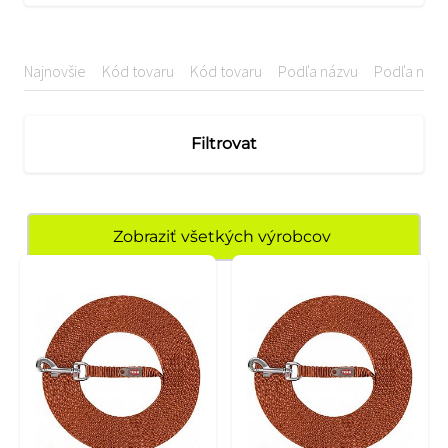
Najnovšie
Kód tovaru
Kód tovaru
Podľa názvu
Podľa názv
Filtrovat
Zobraziť všetkých výrobcov