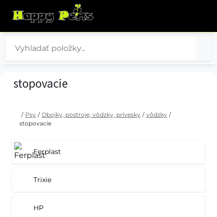
stopovacie
/
Psy
/
Obojky, postroje, vôdzky, prívesky
/
vôdzky
/
stopovacie
Ferplast
Trixie
HP