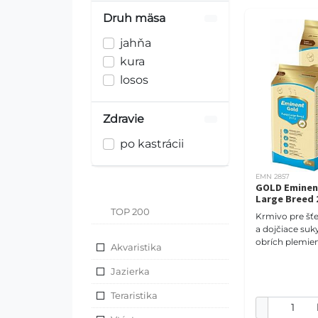
Druh mäsa
jahňa
kura
losos
Zdravie
po kastrácii
EMN 2857
GOLD Eminen
Large Breed
TOP 200
Krmivo pre šťe
a dojčiace suk
obrích plemie
Akvaristika
Jazierka
Teraristika