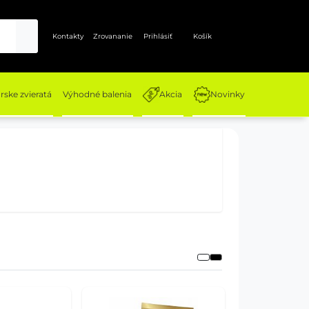
Kontakty
Zrovananie
Prihlásiť
Košík
ske zvieratá
Výhodné balenia
Akcia
Novinky