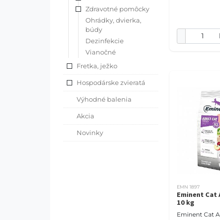
citlivosťou na
Zdravotné pomôcky
Receptúra s 25
múčky,
Ohrádky, dvierka,
búdy
Dezinfekcie
Vianočné
Fretka, ježko
Hospodárske zvieratá
Výhodné balenia
Akcia
Novinky
EMN 1897
Eminent Cat 
10 kg
Eminent Cat A