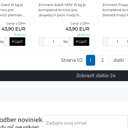
Giant 15 kg je
Eminent Adult MINI 15 kg je
Eminent Puppy 
ivo pre
kompletné krmivo pre
kompletné krm
rích plemien.
dospelých psov malých
šteňatá malýc
 % hydinovej
plemien do 10 kg. Ponúka
plemien, gravi
Cena s DPH
Cena s DPH
elkovín, 13 %
rovnakú receptúru ako
suky. Poskytuj
43,90 EUR
43,90 EUR
amín
Eminent Adult, no s menšími
pomer bielkoví
31,00 ks
29,00 ks
gran
ks
Kúpiť
ks
Kúpiť
Strana 1/2
1
2
další
Zobraziť ďalšie 24
 odber noviniek
dy nič neunikne!