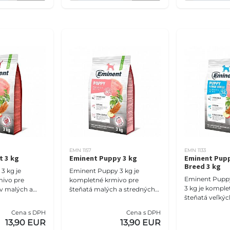
EMN 1157
EMN 1133
t 3 kg
Eminent Puppy 3 kg
Eminent Pup
Breed 3 kg
3 kg je
Eminent Puppy 3 kg je
Eminent Puppy
ivo pre
kompletné krmivo pre
3 kg je komple
v malých a
šteňatá malých a stredných
šteňatá veľkýc
mien.
plemien a pre gravidné aj
plemien, gravi
% bielkovín, 15
dojčiace suky. Receptúra s 31
Cena s DPH
Cena s DPH
suky. Vyvážen
inovým mäsom,
% hydinovej múčky, rybac
13,90 EUR
13,90 EUR
bielkovín, tuko