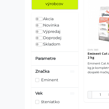
výrobcov
Akcia
Novinka
Výpredaj
Doprodej
Skladom
EMN 1881
Eminent Cat 
2 kg
Parametre
Eminent Cat A
kg je komplet
Značka
dospelé mačky
27 % hydinove
Eminent
bielkovín, 14 %
lososovým ole
Vek
šteniatko