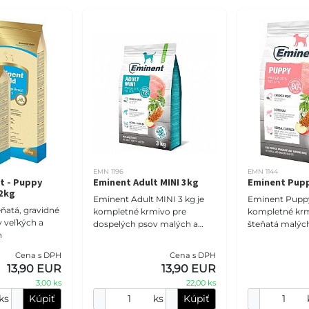
EMN 1196
EMN 1144
t - Puppy
Eminent Adult MINI 3kg
Eminent Pupp
 2kg
Eminent Adult MINI 3 kg je
Eminent Puppy
ňatá, gravidné
kompletné krmivo pre
kompletné krm
y veľkých a
dospelých psov malých a
šteňatá malých
n
trpasličích plemien do 10 kg.
plemien, gravi
Ponúka rovnakú receptúru
suky. Receptúr
Cena s DPH
Cena s DPH
ako Eminent Adult, no s
hydinovej múč
13,90 EUR
13,90 EUR
3,00 ks
22,00 ks
ks
Kúpiť
ks
Kúpiť