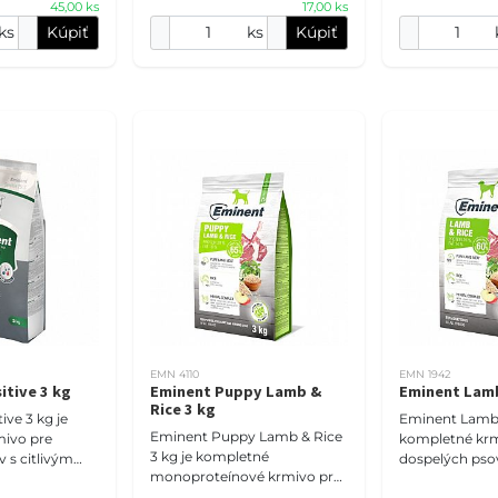
45,00 ks
17,00 ks
ks
Kúpiť
ks
Kúpiť
EMN 4110
EMN 1942
itive 3 kg
Eminent Puppy Lamb &
Eminent Lamb
Rice 3 kg
ive 3 kg je
Eminent Lamb &
Eminent Puppy Lamb & Rice
ivo pre
kompletné krm
3 kg je kompletné
 s citlivým
dospelých psov
monoproteínové krmivo pre
ýšenou
trávením. Rece
šteňatá všetkých plemien a