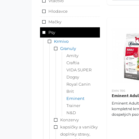
Vtáctvo
Hlodavce
Mačky
Psy
Krmivo
Granuly
Amity
Craftia
VIDA SUPER
Dogsy
Royal Canin
Brit
EMN 1195
Eminent Adul
Eminent
Eminent Adult 
Trainer
kompletné krm
N&D
dospelých pso
Konzervy
stredných ple
Receptúra s 26 
kapsičky a vaničky
% tukov, hyd
doplnky stravy,
L-karni