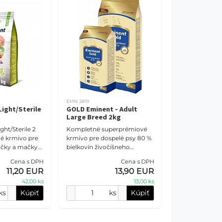
EMN 2819
Light/Sterile
GOLD Eminent - Adult
Large Breed 2kg
ght/Sterile 2
Kompletné superprémiové
é krmivo pre
krmivo pre dospelé psy 80 %
čky a mačky
bielkovín živočíšneho
nadváhe.
pôvodu
Cena s DPH
Cena s DPH
 % hydinovej
11,20 EUR
13,90 EUR
itínom,
42,00 ks
13,00 ks
ks
Kúpiť
ks
Kúpiť