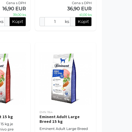
ou, ryžou,
Cena s DPH
Cena s DPH
Receptúra s 28 % hydinovej
probiotikam
16,90 EUR
36,90 EUR
múčky, L-karnitínom,
39,00 ks
41,00 ks
ks
Kúpiť
ks
Kúpiť
EMN 1164
t 15 kg
Eminent Adult Large
Breed 15 kg
15 kg je
Eminent Adult Large Breed
ivo pre