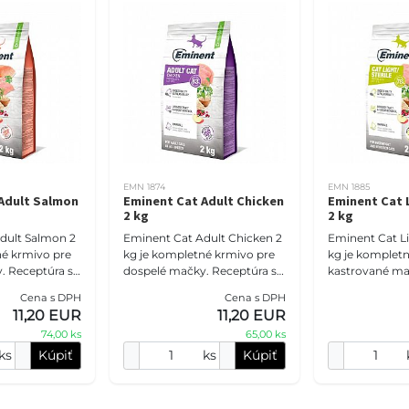
EMN 1874
EMN 1885
Adult Salmon
Eminent Cat Adult Chicken
Eminent Cat 
2 kg
2 kg
dult Salmon 2
Eminent Cat Adult Chicken 2
Eminent Cat Li
né krmivo pre
kg je kompletné krmivo pre
kg je kompletn
. Receptúra s
dospelé mačky. Receptúra s
kastrované ma
j múčky, 32 %
27 % hydinovej múčky, 32 %
so sklonom k 
Cena s DPH
Cena s DPH
 tukov,
bielkovín, 14 % tukov,
Receptúra s 28
11,20 EUR
11,20 EUR
jom, t
taurínom, brusnica
múčky, L-karn
74,00 ks
65,00 ks
ks
Kúpiť
ks
Kúpiť