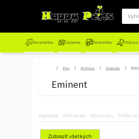
Akvaristika
Jazierka
Teraristika
Vtáctvo
/
Psy
/
Krmivo
/
Granuly
/
Emi
Eminent
Najnovšie
Kód tovaru
Kód tovaru
Podľa náz
Zobraziť všetkých