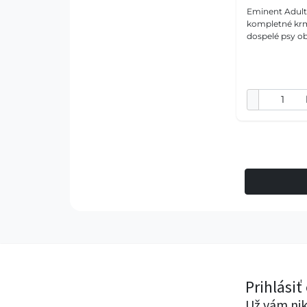
Eminent Adult 
kompletné krm
dospelé psy ob
Receptúra s 26
múčky, 25 % bi
tukov, glukos
Prihlásiť
Už vám nik