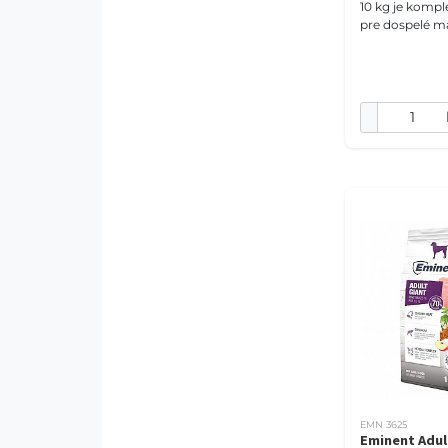
10 kg je komp
pre dospelé m
Receptúra s 27
múčky, 32 % bi
tukov, tauríno
EMN 3625
Eminent Adul