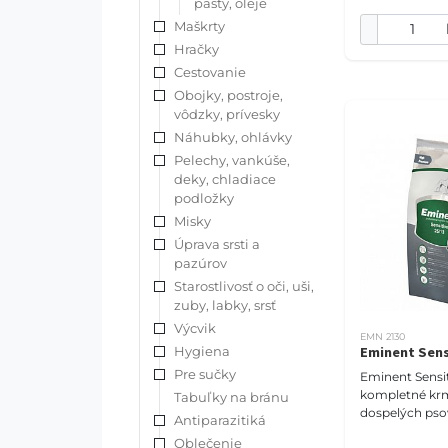
pasty, oleje
Maškrty
Hračky
Cestovanie
Obojky, postroje,
vôdzky, prívesky
Náhubky, ohlávky
Pelechy, vankúše,
deky, chladiace
podložky
Misky
Úprava srsti a
pazúrov
Starostlivosť o oči, uši,
zuby, labky, srsť
Výcvik
EMN 2130
Hygiena
Eminent Sens
Pre sučky
Eminent Sensit
kompletné krm
Tabuľky na bránu
dospelých psov
Antiparazitiká
trávením a zv
Oblečenie