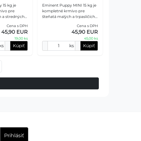
15 kg je
Eminent Puppy MINI 15 kg je
ivo pre
kompletné krmivo pre
h a stredných
šteňatá malých a trpasličích
dné aj dojčiace
plemien, gravidné a dojčiace
Cena s DPH
Cena s DPH
e vyvážený
suky. Receptúra s 31 %
45,90 EUR
45,90 EUR
n, tukov,
hydinovej múčky, pre
19,00 ks
45,00 ks
ks
Kúpiť
ks
Kúpiť
Prihlásiť