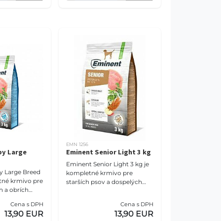
EMN 1256
py Large
Eminent Senior Light 3 kg
Eminent Senior Light 3 kg je
 Large Breed
kompletné krmivo pre
tné krmivo pre
starších psov a dospelých
h a obrích
psov so sklonom k nadváhe.
dné a dojčiace
Receptúra s 19 % bielkovín, 8
Cena s DPH
Cena s DPH
ý obsah
% tukov, ryžou, L
13,90 EUR
13,90 EUR
v, vá