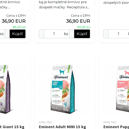
letné krmivo
kg je kompletné krmivo pre
dospelých pso
ačky.
dospelé mačky. Receptúra s
stredných ple
 % hydinovej
27 % hydinovej múčky, 32 %
Receptúra s 26 
Cena s DPH
Cena s DPH
elkovín, 14 %
bielkovín, 14 % tukov,
% tukov, hyd
36,90 EUR
36,90 EUR
m, brusnic
lososovým olejom,
L-karn
86,00 ks
90,00 ks
ks
Kúpiť
ks
Kúpiť
EMN 1190
EMN 1140
t Giant 15 kg
Eminent Adult MINI 15 kg
Eminent Pupp