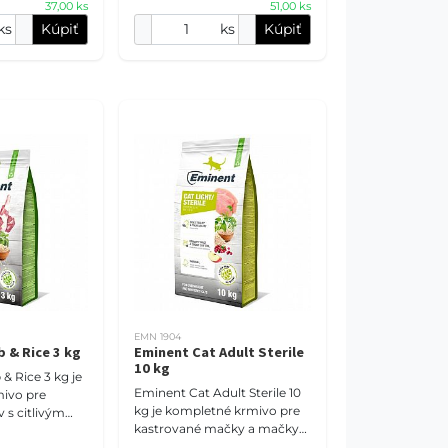
37,00 ks
51,00 ks
ks
Kúpiť
ks
Kúpiť
EMN 1904
 & Rice 3 kg
Eminent Cat Adult Sterile
10 kg
 Rice 3 kg je
Eminent Cat Adult Sterile 10
ivo pre
kg je kompletné krmivo pre
 s citlivým
kastrované mačky a mačky
ptúra s
so sklonom k nadváhe.