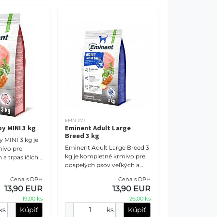
EMN 1171
y MINI 3 kg
Eminent Adult Large
Breed 3 kg
 MINI 3 kg je
Eminent Adult Large Breed 3
ivo pre
kg je kompletné krmivo pre
 a trpasličích
dospelých psov veľkých a
dné a dojčiace
obrích plemien. Receptúra s
a s 31 %
Cena s DPH
Cena s DPH
25 % bielkovín a 13 % tukov,
ky, preb
13,90 EUR
13,90 EUR
hydinovým mäs
19,00 ks
26,00 ks
ks
Kúpiť
ks
Kúpiť