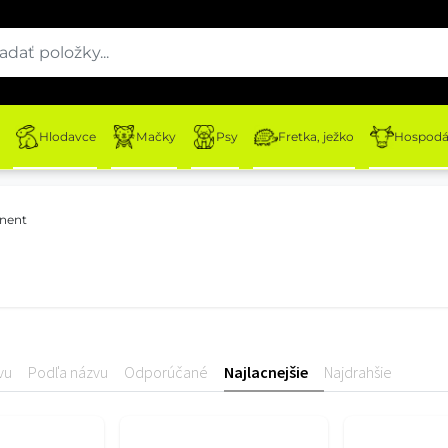
Hlodavce
Mačky
Psy
Fretka, ježko
Hospodár
nent
vu
Podľa názvu
Odporúčané
Najlacnejšie
Najdrahšie