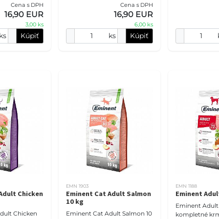
 krmivo.
jahňacou múčk
Cena s DPH
Cena s DPH
gravidné aj dojčiace suky.
 % hydinovej
prebiotikami, 
16,90 EUR
16,90 EUR
Receptúra s jahňacím m
3,00 ks
6,00 ks
ks
Kúpiť
ks
Kúpiť
EMN 1903
EMN 1188
Adult Chicken
Eminent Cat Adult Salmon
Eminent Adul
10 kg
Eminent Adult 
dult Chicken
Eminent Cat Adult Salmon 10
kompletné krm