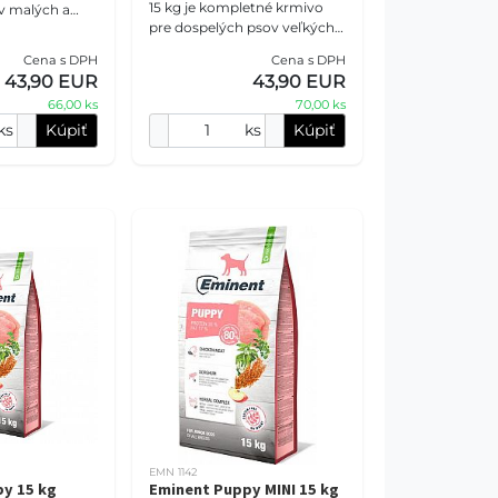
15 kg je kompletné krmivo
v malých a
pre dospelých psov veľkých a
mien.
obrích plemien. Receptúra s
% bielkovín, 15
Cena s DPH
Cena s DPH
25 % bielkovín a 13 % tukov,
inovým mäsom,
43,90 EUR
43,90 EUR
hydinovým mä
66,00 ks
70,00 ks
ks
Kúpiť
ks
Kúpiť
EMN 1142
y 15 kg
Eminent Puppy MINI 15 kg