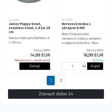
3xi-25281
BK 18238
Junior Puppy bowl,
Nerezová miska s
stainless steel, 1.4 l/ø 29
okrajom 9.00l
cm
Bary King ponúka
Nerez miska pre šteňatá 1,4
nerezovú misku s okrajom
l / 29 cm
o objeme 9,00 litra. Táto
miska je určená do
Cena s DPH
Cena s DPH
stojanov a je praktická pre
14,99 EUR
16,99 EUR
vašich psíkov.
Objednané u dodavateľa
22,00 ks
Detajl
ks
Kúpiť
1
2
Zobraziť ďalšie 24