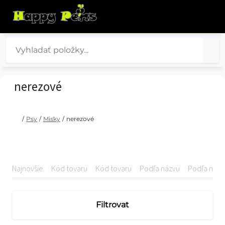
nerezové
/
Psy
/
Misky
/
nerezové
Najnovšie
Kód tovaru
Kód tovaru
Podľa názvu
Podľa názv
Filtrovat