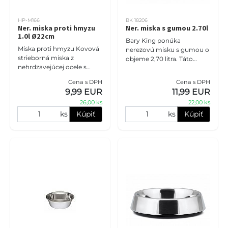
HP-M166
BK 18206
Ner. miska proti hmyzu
Ner. miska s gumou 2.70l
1.0l Ø22cm
Bary King ponúka
Miska proti hmyzu Kovová
nerezovú misku s gumou o
strieborná miska z
objeme 2,70 litra. Táto
nehrdzavejúcej ocele s
miska je stabilná a
lesklým povrchom. Vhodné
protišmyková, čo je ideálne
Cena s DPH
Cena s DPH
pre potraviny a vodu,
pre vašich psíkov.
9,99 EUR
11,99 EUR
zabraňuje hmyzu dostať sa
26,00 ks
22,00 ks
dovnútra.
ks
Kúpiť
ks
Kúpiť