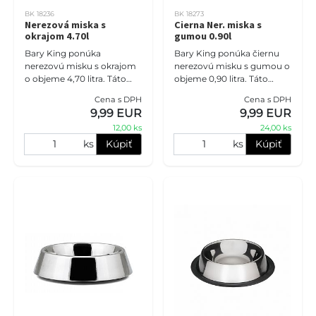
BK 18236
BK 18273
Nerezová miska s
Cierna Ner. miska s
okrajom 4.70l
gumou 0.90l
Bary King ponúka
Bary King ponúka čiernu
nerezovú misku s okrajom
nerezovú misku s gumou o
o objeme 4,70 litra. Táto
objeme 0,90 litra. Táto
miska je určená do
miska je stabilná a
Cena s DPH
Cena s DPH
stojanov a je praktická pre
protišmyková, čo je ideálne
9,99 EUR
9,99 EUR
vašich psíkov.
pre vašich psíkov.
12,00 ks
24,00 ks
ks
Kúpiť
ks
Kúpiť