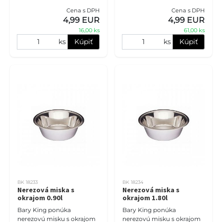
lesklým povrchom. Vhodné
vyrobená z nerezového
Cena s DPH
Cena s DPH
pre potraviny a vodu,
materiálu, čo zaručuje jej
4,99 EUR
4,99 EUR
zabraňuje hmyzu dostať sa
odolno
16,00 ks
61,00 ks
dovnútra.
ks
Kúpiť
ks
Kúpiť
BK 18233
BK 18234
Nerezová miska s
Nerezová miska s
okrajom 0.90l
okrajom 1.80l
Bary King ponúka
Bary King ponúka
nerezovú misku s okrajom
nerezovú misku s okrajom