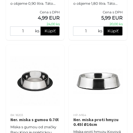
o objeme 0,90 litra. Táto
o objeme 1,80 litra. Táto
miska je určená do
miska je určená do
Cena s DPH
Cena s DPH
stojanov a je praktická pre
stojanov a je praktická pre
4,99 EUR
5,99 EUR
vašich psíkov.
vašich psíkov.
24,00 ks
20,00 ks
ks
Kúpiť
ks
Kúpiť
BK 18203
HP-M164
Ner. miska s gumou 0.70l
Ner. miska proti hmyzu
0.45l Ø16cm
Miska s gumou od značky
Miska proti hmyzu Kovová
Bary King je praktickou