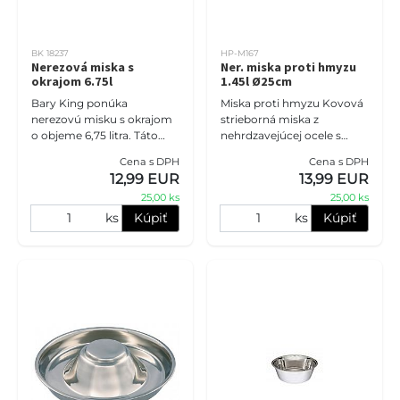
BK 18237
HP-M167
Nerezová miska s
Ner. miska proti hmyzu
okrajom 6.75l
1.45l Ø25cm
Bary King ponúka
Miska proti hmyzu Kovová
nerezovú misku s okrajom
strieborná miska z
o objeme 6,75 litra. Táto
nehrdzavejúcej ocele s
miska je určená do
lesklým povrchom. Vhodné
Cena s DPH
Cena s DPH
stojanov a je praktická pre
pre potraviny a vodu,
12,99 EUR
13,99 EUR
vašich psíkov.
zabraňuje hmyzu dostať sa
25,00 ks
25,00 ks
dovnútra.
ks
Kúpiť
ks
Kúpiť