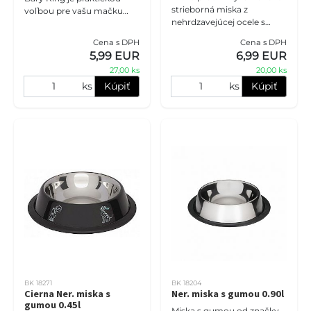
strieborná miska z
voľbou pre vašu mačku
nehrdzavejúcej ocele s
alebo psa. Táto čierna
lesklým povrchom. Vhodné
nerezová miska má objem
Cena s DPH
Cena s DPH
pre potraviny a vodu,
0,70 litra a je stabilná a
5,99 EUR
6,99 EUR
zabraňuje hmyzu dostať sa
protiš
27,00 ks
20,00 ks
dovnútra.
ks
Kúpiť
ks
Kúpiť
BK 18271
BK 18204
Cierna Ner. miska s
Ner. miska s gumou 0.90l
gumou 0.45l
Miska s gumou od značky