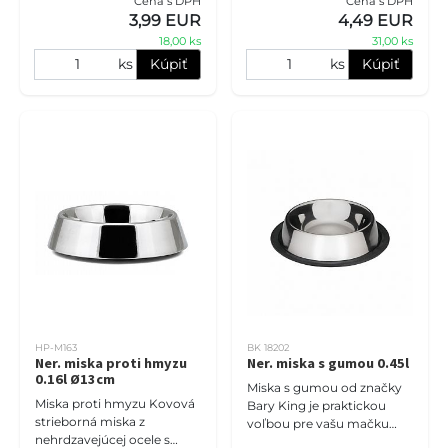
Cena s DPH
Cena s DPH
stojanov a je praktická pre
sa udržuje a má dlhú
3,99 EUR
4,49 EUR
vašich psíkov.
životnosť. Jej veľký priemer
18,00 ks
31,00 ks
poskytu
ks
Kúpiť
ks
Kúpiť
HP-M163
BK 18202
Ner. miska proti hmyzu
Ner. miska s gumou 0.45l
0.16l Ø13cm
Miska s gumou od značky
Miska proti hmyzu Kovová
Bary King je praktickou
strieborná miska z
voľbou pre vašu mačku
nehrdzavejúcej ocele s
alebo psa. Táto miska je