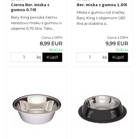
Cierna Ner. miska s
Ner. miska s gumou 1.80l
gumou 0.70l
Miska s gumou od značky
Bary King ponúka čiernu
Bary King s objemom 1,80
nerezovú misku s gumou o
litra je stabilná a
objeme 0,70 litra. Táto
protišmyková. Je vyrobená
miska je stabilná a
z nerezového materiálu, čo
Cena s DPH
Cena s DPH
protišmyková, čo je ideálne
zaručuje jej odolnosť a ľahk
8,99 EUR
9,99 EUR
pre vašich psíkov.
38,00 ks
13,00 ks
ks
Kúpiť
ks
Kúpiť