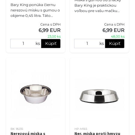
Bary King ponúka čiernu
Bary King je praktickou
nerezovú misku s gumou o
voľbou pre vašu mačku
objeme 0,45 litra. Táto
alebo psa. Táto nerezová
miska je stabilná a
miska má objem 0,90 litra a
Cena s DPH
Cena s DPH
protišmyková, čo je ideálne
je stabilná a protišmyková.
6,99 EUR
6,99 EUR
pre vašich psíkov.
23,00 ks
48,00 ks
ks
Kúpiť
ks
Kúpiť
BK 18235
HP-M165
Nerezová miska s
Ner. miska proti hmyzu