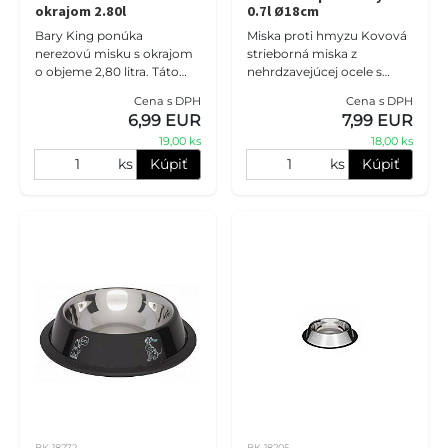
okrajom 2.80l
0.7l Ø18cm
Bary King ponúka
Miska proti hmyzu Kovová
nerezovú misku s okrajom
strieborná miska z
o objeme 2,80 litra. Táto
nehrdzavejúcej ocele s
miska je určená do
lesklým povrchom. Vhodné
Cena s DPH
Cena s DPH
stojanov a je praktická pre
pre potraviny a vodu,
6,99 EUR
7,99 EUR
vašich psíkov.
zabraňuje hmyzu dostať sa
19,00 ks
18,00 ks
dovnútra.
ks
Kúpiť
ks
Kúpiť
BK 18272
BK 18205