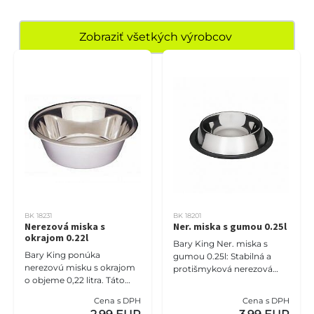
Zobraziť všetkých výrobcov
BK 18231
BK 18201
Nerezová miska s
Ner. miska s gumou 0.25l
okrajom 0.22l
Bary King Ner. miska s
Bary King ponúka
gumou 0.25l: Stabilná a
nerezovú misku s okrajom
protišmyková nerezová
o objeme 0,22 litra. Táto
miska. Ideálna pre menšie
miska je určená do
zvieratá.
Cena s DPH
Cena s DPH
stojanov a je praktická pre