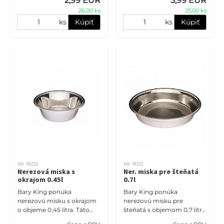
2,99 EUR
3,99 EUR
vašich psíkov.
26,00 ks
25,00 ks
ks
Kúpiť
ks
Kúpiť
BK 18232
BK 18122
Nerezová miska s
Ner. miska pre šteňatá
okrajom 0.45l
0.7l
Bary King ponúka
Bary King ponúka
nerezovú misku s okrajom
nerezovú misku pre
o objeme 0,45 litra. Táto
šteňatá s objemom 0,7 litra.
miska je určená do
Táto miska je odolná, ľahko