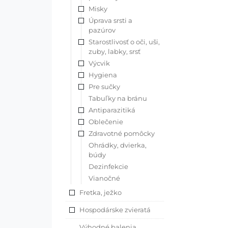
Misky
Úprava srsti a
pazúrov
Starostlivosť o oči, uši,
zuby, labky, srsť
Výcvik
Hygiena
Pre sučky
Tabuľky na bránu
Antiparazitiká
Oblečenie
Zdravotné pomôcky
Ohrádky, dvierka,
búdy
Dezinfekcie
Vianočné
Fretka, ježko
Hospodárske zvieratá
Výhodné balenia