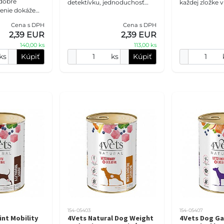
dobre
detektívku, jednoduchosť
každej zložke v
oženie dokáže
býva najlepším riešením.
veterinárna ko
zdiel. Táto
Táto monoproteínová
kombinuje kval
Cena s DPH
Cena s DPH
onzerva
veterinárna konzerva stavia
bielkovín s ko
2,39 EUR
2,39 EUR
rčacie mäso,
na jahňacom m
140,00 ks
113,00 ks
ks
Kúpiť
ks
Kúpiť
154-05403
154-05407
int Mobility
4Vets Natural Dog Weight
4Vets Dog Ga