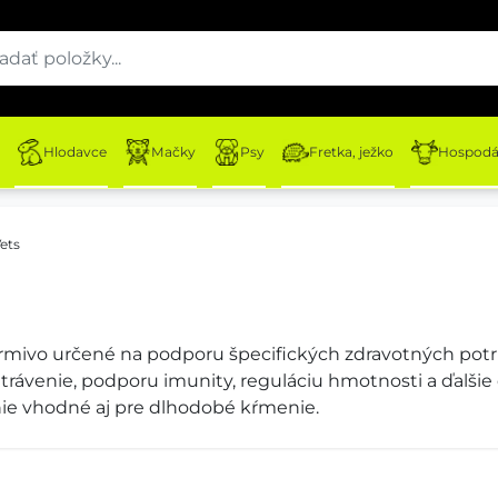
Hlodavce
Mačky
Psy
Fretka, ježko
Hospodár
ets
rmivo určené na podporu špecifických zdravotných potr
 trávenie, podporu imunity, reguláciu hmotnosti a ďalši
enie vhodné aj pre dlhodobé kŕmenie.