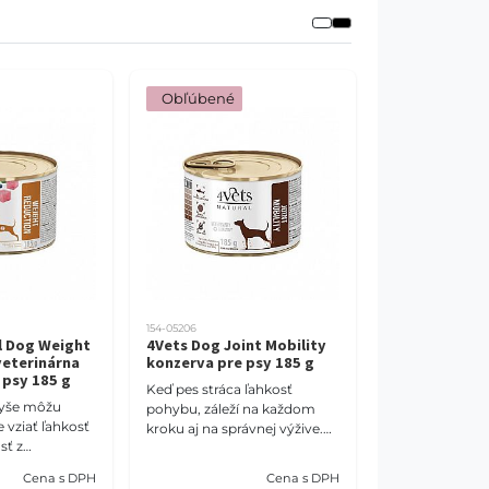
 Obľúbené
154-05206
l Dog Weight
4Vets Dog Joint Mobility
veterinárna
konzerva pre psy 185 g
 psy 185 g
Keď pes stráca ľahkosť
vyše môžu
pohybu, záleží na každom
 vziať ľahkosť
kroku aj na správnej výžive.
sť z
Táto veterinárna konzerva
ets Natural
obsahuje glukozamín,
Cena s DPH
Cena s DPH
duction 185 g
chondroitín, zelenoústú mu