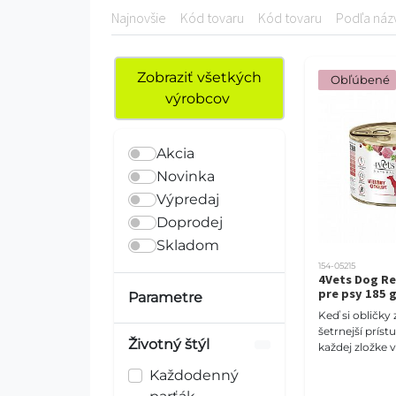
Najnovšie
Kód tovaru
Kód tovaru
Podľa náz
Zobraziť všetkých
 Obľúbené
výrobcov
Akcia
Novinka
Výpredaj
Doprodej
Skladom
154-05215
4Vets Dog Re
pre psy 185 
Parametre
Keď si obličky 
šetrnejší prístu
Životný štýl
každej zložke 
veterinárna k
Každodenný
kombinuje kval
bielkovín s ko