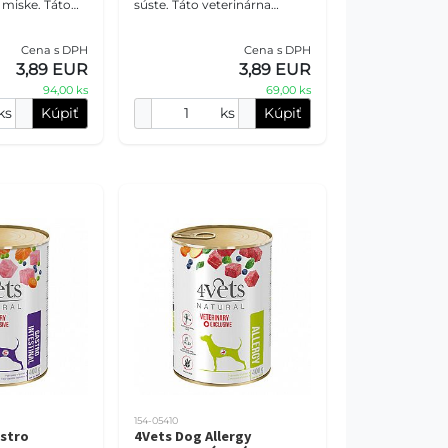
 miske. Táto
súste. Táto veterinárna
nzerva
konzerva s vysokým
itné zdroje
podielom morčacieho mäsa,
Cena s DPH
Cena s DPH
ntrolova
lososovým olejom a Pro-
3,89 EUR
3,89 EUR
Imm
94,00 ks
69,00 ks
ks
Kúpiť
ks
Kúpiť
154-05410
stro
4Vets Dog Allergy