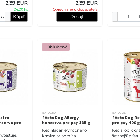
2,39 EUR
2,39 EUR
je kompletná v
104,00 ks
Objednané u dodavateľa
ks
Kúpiť
Detajl
 Obľúbené
154-05210
154-05415
astro
4Vets Dog Allergy
4Vets Dog Re
onzerva pre
konzerva pre psy 185 g
pre psy 400 g
Keď hľadanie vhodného
Keď si obličky 
rotestuje,
krmiva pripomína
šetrnejší prístu