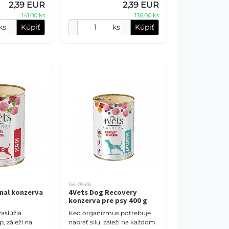
2,39 EUR
2,39 EUR
eterinárna di
141,00 ks
136,00 ks
ks
Kúpiť
ks
Kúpiť
154-05416
nal konzerva
4Vets Dog Recovery
konzerva pre psy 400 g
zaslúžia
Keď organizmus potrebuje
p, záleží na
nabrať silu, záleží na každom