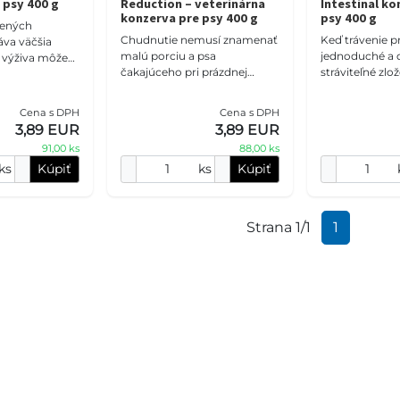
 psy 400 g
Reduction – veterinárna
Intestinal ko
konzerva pre psy 400 g
psy 400 g
bených
Chudnutie nemusí znamenať
Keď trávenie pr
áva väčšia
malú porciu a psa
jednoduché a 
a výživa môže
čakajúceho pri prázdnej
stráviteľné zlo
lohu. Táto
miske. 4Vets Natural Dog
urobiť veľký ro
onzerva
Weight Reduction 400 g je
veterinárna ko
ozamín,
Cena s DPH
Cena s DPH
kompletná veterinárna diéta
kombinuje mor
3,89 EUR
3,89 EUR
pre
filet
91,00 ks
88,00 ks
ks
Kúpiť
ks
Kúpiť
Strana 1/1
1