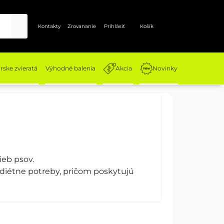
Kontakty
Zrovananie
Prihlásiť
Košík
ske zvieratá
Výhodné balenia
Akcia
Novinky
ieb psov.
e diétne potreby, pričom poskytujú