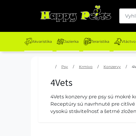
Akvaristika
Jazierka
Teraristika
Vtáctvo
/
Psy
/
Krmivo
/
Konzervy
/
4V
4Vets
4Vets konzervy pre psy sú mokré k
Receptúry sú navrhnuté pre citlivé
vysokú stráviteľnosť a šetrné zlož