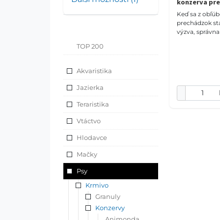
konzerva pre
Keď sa z obľú
prechádzok st
výzva, správn
hrať dôležitú ú
TOP 200
veterinárna k
obsahuje gluk
chondroitín
Akvaristika
Jazierka
Teraristika
Vtáctvo
Hlodavce
Mačky
Psy
Krmivo
Granuly
Konzervy
Animonda