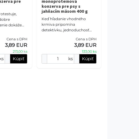
nzerva pre
monoproteínová
konzerva pre psy s
jahňacím mäsom 400 g
otestuje,
Keď hľadanie vhodného
dobre
krmiva pripomína
ženie dokáže
detektívku, jednoduchosť
zdiel. Táto
býva najlepším riešením.
nzerva
Cena s DPH
Cena s DPH
Táto monoproteínová
čacie mäso,
3,89 EUR
3,89 EUR
veterinárna konzerva stavia
213,00 ks
133,00 ks
na jahňacom m
ks
Kúpiť
ks
Kúpiť