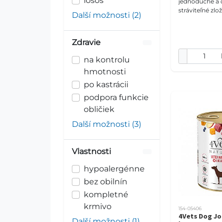
losos
jednoduché a 
stráviteľné zl
Další možnosti (2)
urobiť veľký ro
veterinárna k
kombinuje mo
Zdravie
filet
na kontrolu
hmotnosti
po kastrácii
podpora funkcie
obličiek
Další možnosti (3)
Vlastnosti
hypoalergénne
bez obilnín
kompletné
krmivo
154-05406
4Vets Dog Jo
Další možnosti (1)