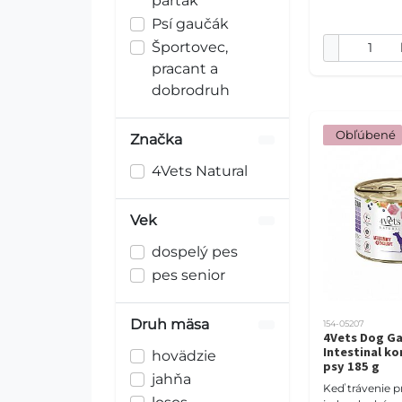
parťák
Psí gaučák
Športovec,
pracant a
dobrodruh
 Obľúbené
Značka
4Vets Natural
Vek
dospelý pes
pes senior
Druh mäsa
154-05207
4Vets Dog G
Intestinal k
hovädzie
psy 185 g
jahňa
Keď trávenie p