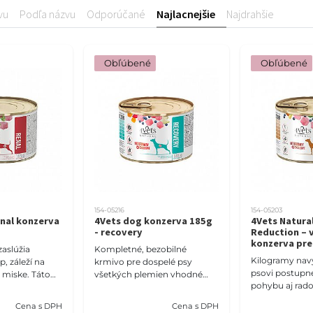
vu
Podľa názvu
Odporúčané
Najlacnejšie
Najdrahšie
 Obľúbené
 Obľúbené
154-05216
154-05203
nal konzerva
4Vets dog konzerva 185g
4Vets Natura
g
- recovery
Reduction – 
konzerva pre
zaslúžia
Kompletné, bezobilné
Kilogramy na
p, záleží na
krmivo pre dospelé psy
psovi postupne
v miske. Táto
všetkých plemien vhodné
pohybu aj rado
onzerva
počas rekonvalescencie.
prechádzok. 4V
itné zdroje
Cena s DPH
Cena s DPH
Dog Weight Re
ntrolova