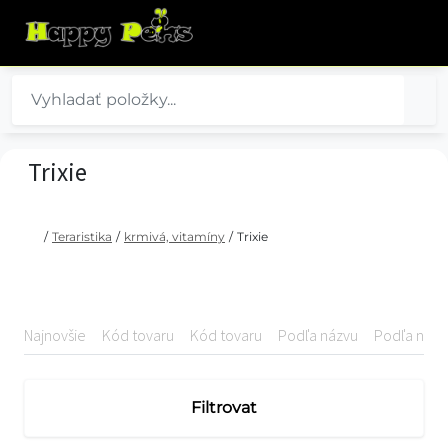
Trixie
/
Teraristika
/
krmivá, vitamíny
/
Trixie
Najnovšie
Kód tovaru
Kód tovaru
Podľa názvu
Podľa názv
Filtrovat