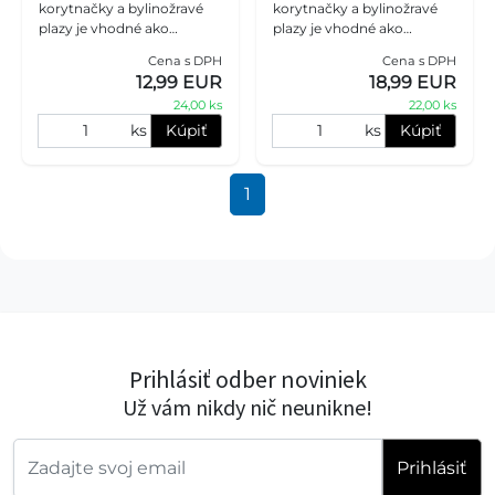
korytnačky a bylinožravé
korytnačky a bylinožravé
plazy je vhodné ako
plazy je vhodné ako
každodenná potrava.
každodenná potrava
Cena s DPH
Cena s DPH
12,99 EUR
18,99 EUR
24,00 ks
22,00 ks
ks
Kúpiť
ks
Kúpiť
1
Prihlásiť odber noviniek
Už vám nikdy nič neunikne!
Prihlásiť