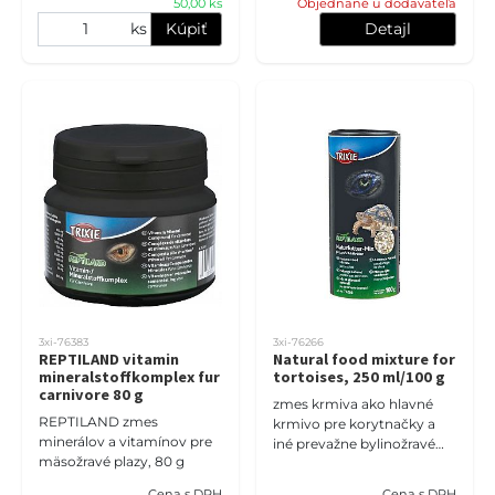
50,00 ks
Objednané u dodavateľa
ks
Kúpiť
Detajl
3xi-76383
3xi-76266
REPTILAND vitamin
Natural food mixture for
mineralstoffkomplex fur
tortoises, 250 ml/100 g
carnivore 80 g
zmes krmiva ako hlavné
REPTILAND zmes
krmivo pre korytnačky a
minerálov a vitamínov pre
iné prevažne bylinožravé
mäsožravé plazy, 80 g
obojživelníky poskytuje
optimálny prísun
Cena s DPH
Cena s DPH