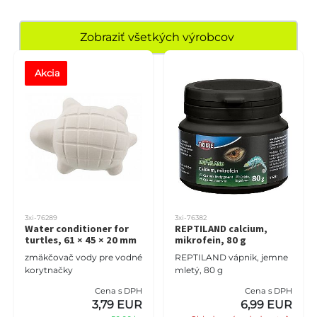
Zobraziť všetkých výrobcov
Akcia
3xi-76289
3xi-76382
Water conditioner for
REPTILAND calcium,
turtles, 61 × 45 × 20 mm
mikrofein, 80 g
zmäkčovač vody pre vodné
REPTILAND vápnik, jemne
korytnačky
mletý, 80 g
Cena s DPH
Cena s DPH
3,79 EUR
6,99 EUR