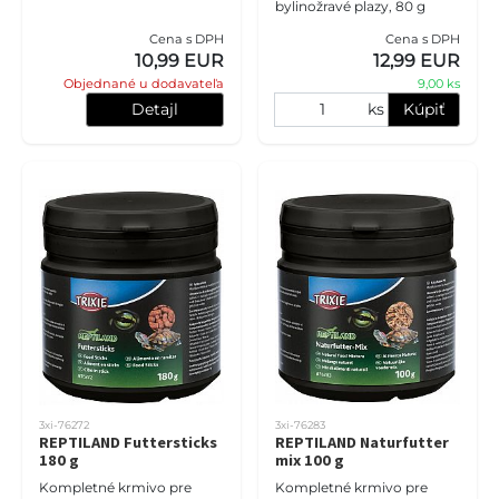
bylinožravé plazy, 80 g
Cena s DPH
Cena s DPH
10,99 EUR
12,99 EUR
Objednané u dodavateľa
9,00 ks
Detajl
ks
Kúpiť
3xi-76272
3xi-76283
REPTILAND Futtersticks
REPTILAND Naturfutter
180 g
mix 100 g
Kompletné krmivo pre
Kompletné krmivo pre