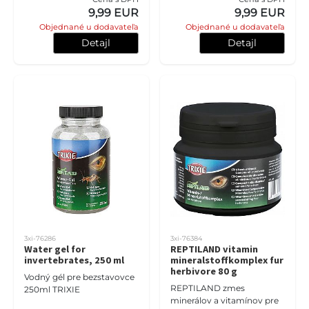
základných vitamínov A, C
9,99 EUR
9,99 EUR
a D 3 , váp
Objednané u dodavateľa
Objednané u dodavateľa
Detajl
Detajl
3xi-76286
3xi-76384
Water gel for
REPTILAND vitamin
invertebrates, 250 ml
mineralstoffkomplex fur
herbivore 80 g
Vodný gél pre bezstavovce
REPTILAND zmes
250ml TRIXIE
minerálov a vitamínov pre