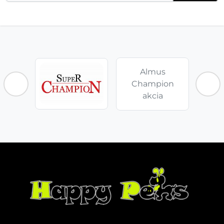
Almus
Champion
akcia