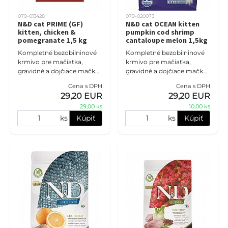
079-013428
079-020073
N&D cat PRIME (GF)
N&D cat OCEAN kitten
kitten, chicken &
pumpkin cod shrimp
pomegranate 1,5 kg
cantaloupe melon 1,5kg
Kompletné bezobilninové
Kompletné bezobilninové
krmivo pre mačiatka,
krmivo pre mačiatka,
gravidné a dojčiace mačky
gravidné a dojčiace mačky
s kuracím mäsom a
s treskou, krevetami,
Cena s DPH
Cena s DPH
granátovým jablkom.
tekvicou a melónom
29,20 EUR
29,20 EUR
Receptúra s vysokým
Cantaloupe. Receptúra s
29,00 ks
10,00 ks
podielom kvalitných ž
vysokým podiel
ks
Kúpiť
ks
Kúpiť