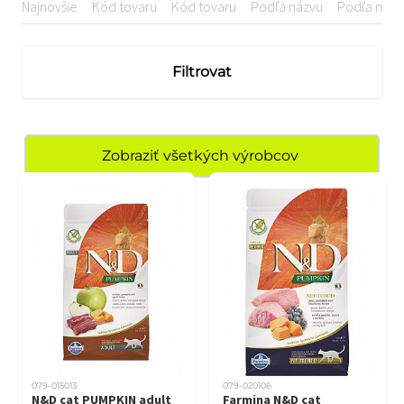
Najnovšie
Kód tovaru
Kód tovaru
Podľa názvu
Podľa názv
Filtrovat
Zobraziť všetkých výrobcov
079-015013
079-020106
N&D cat PUMPKIN adult
Farmina N&D cat