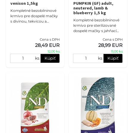
venison 1,5kg
PUMPKIN (GF) adult,
neutered, lamb &
Kompletné bezobilninové
blueberry 1,5 kg
krmivo pre dospelé mačky
Kompletné bezobilninové
s divinou, tekvicou a
krmivo pre sterilizované
jablkom. Prémiová
dospelé mačky s jahňacím
receptúra pre majiteľov,
mäsom, tekvicou a
ktorí chcú mačke dopriať
Cena s DPH
Cena s DPH
čučoriedkami. Ideálna
kvalitné mä
28,49 EUR
28,99 EUR
voľba pre mačky, ktorým
12,00 ks
11,00 ks
chcete dopri
ks
Kúpiť
ks
Kúpiť