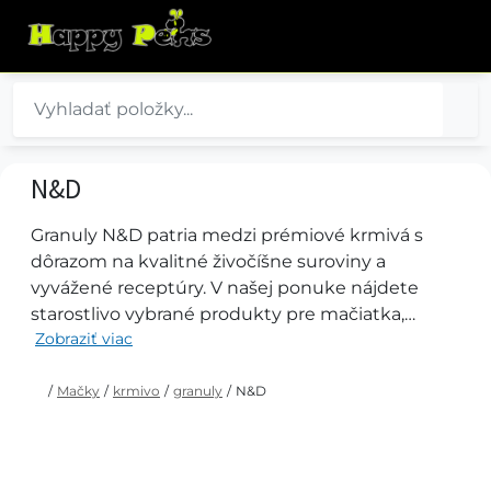
N&D
Granuly N&D patria medzi prémiové krmivá s
dôrazom na kvalitné živočíšne suroviny a
vyvážené receptúry. V našej ponuke nájdete
starostlivo vybrané produkty pre mačiatka,
Zobraziť viac
dospelé aj sterilizované mačky vrátane receptúr
pre citlivé trávenie či špecifické výživové potreby.
/
Mačky
/
krmivo
/
granuly
/
N&D
Vyberáme iba tie granuly N&D, ktoré
považujeme za najlepšiu voľbu z hľadiska kvality,
zloženia a spokojnosti zákazníkov.