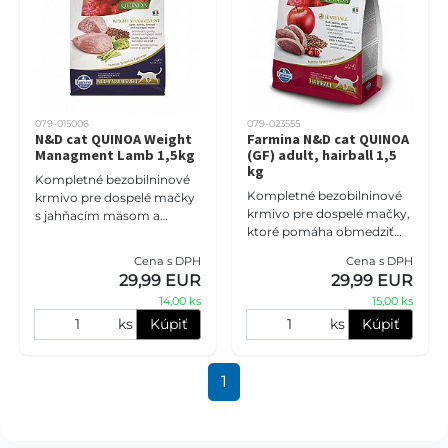
079-015006
079-023555
N&D cat QUINOA Weight
Farmina N&D cat QUINOA
Managment Lamb 1,5kg
(GF) adult, hairball 1,5
kg
Kompletné bezobilninové
Kompletné bezobilninové
krmivo pre dospelé mačky
krmivo pre dospelé mačky,
s jahňacím mäsom a
ktoré pomáha obmedziť
quinoou, určené na
tvorbu a hromadenie
podporu optimálnej
Cena s DPH
Cena s DPH
trichobezoárov (chlpových
telesnej hmotnosti. Vhodné
29,99 EUR
29,99 EUR
bezoárov). Vhodné najmä
pre mačky so sklo
14,00 ks
15,00 ks
pre dlho
ks
Kúpiť
ks
Kúpiť
1