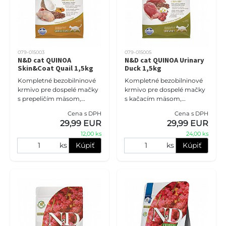
079-015003
079-015005
N&D cat QUINOA
N&D cat QUINOA Urinary
Skin&Coat Quail 1,5kg
Duck 1,5kg
Kompletné bezobilninové
Kompletné bezobilninové
krmivo pre dospelé mačky
krmivo pre dospelé mačky
s prepeličím mäsom,
s kačacím mäsom,
quinoou a kokosom,
quinoou a brusnicami,
Cena s DPH
Cena s DPH
určené na podporu zdravej
určené na podporu zdravia
29,99 EUR
29,99 EUR
kože a lesklej srsti. Vhodné
močových ciest. Vhodné
12,00 ks
24,00 ks
pre mač
pre mačky, kt
ks
Kúpiť
ks
Kúpiť