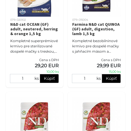
079-020102
079-015004
N&D cat OCEAN (GF)
Farmina N&D cat QUINOA
adult, neutered, herring
(GF) adult, digestion,
& orange 1,5 kg
lamb 1,5 kg
Kompletné superprémiové
Kompletné bezobilninové
krmivo pre sterilizované
krmivo pre dospelé mačky
dospelé mačky s treskou,
s jahňacím mäsom a
špaldou, ovsom a
quinoou, vytvorené pre
Cena s DPH
Cena s DPH
pomarančom. Vyvážená
mačky s citlivým trávením.
29,20 EUR
29,99 EUR
receptúra s kvalitnými
Ideálna voľba, ak chcete
10,00 ks
15,00 ks
rybími bielkovi
podpori
ks
Kúpiť
ks
Kúpiť