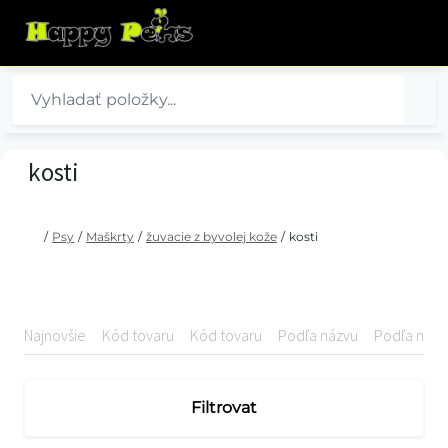
kosti
/
Psy
/
Maškrty
/
žuvacie z byvolej kože
/
kosti
Najnovšie
Kód tovaru
Kód tovaru
Podľa názvu
Podľa názv
Filtrovat