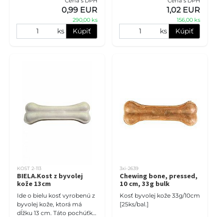
Cena s DPH
Cena s DPH
prírodná a pomáha čistiť
0,99 EUR
1,02 EUR
zuby psíka. Ak máte do
290,00 ks
156,00 ks
ks
Kúpiť
ks
Kúpiť
KOST 2-113
3xi-2639
BIELA.Kost z byvolej
Chewing bone, pressed,
kože 13cm
10 cm, 33g bulk
Ide o bielu kosť vyrobenú z
Kosť byvolej kože 33g/10cm
byvolej kože, ktorá má
[25ks/bal.]
dĺžku 13 cm. Táto pochúťka