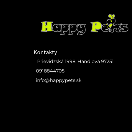
Kontakty
Prievidzská 1998, Handlová 97251
0918844705
info@happypets.sk