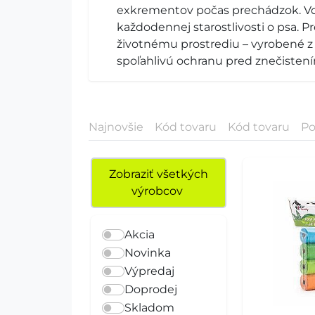
exkrementov počas prechádzok. Vď
každodennej starostlivosti o psa. P
životnému prostrediu – vyrobené z
spoľahlivú ochranu pred znečiste
Najnovšie
Kód tovaru
Kód tovaru
Po
Zobraziť všetkých
výrobcov
Akcia
Novinka
Výpredaj
Doprodej
Skladom