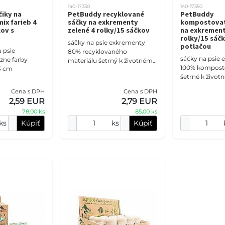
140-17330
140-17350
iky na
PetBuddy recyklované
PetBuddy
ix farieb 4
sáčky na exkrementy
kompostovat
kov s
zelené 4 rolky/15 sáčkov
na exkrement
rolky/15 sáčk
sáčky na psie exkrementy
potlačou
 psie
80% recyklovaného
sáčky na psie
zne farby
materiálu šetrný k životnému
100% kompost
33 cm
prostrediu nezanecháva
šetrné k živo
uhlíkovú stopu biologicky
prostrediu bez
rozložiteľný obal rozmer: 22
Cena s DPH
Cena s DPH
stopy biologick
2,59 EUR
2,79 EUR
obal rozmer: 2
78,00 ks
85,00 ks
bale
ks
Kúpiť
ks
Kúpiť