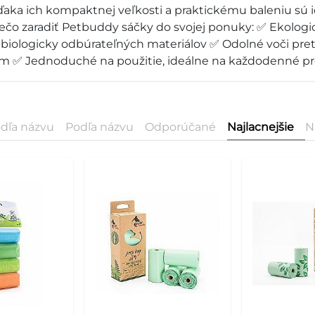
aka ich kompaktnej veľkosti a praktickému baleniu sú
rečo zaradiť Petbuddy sáčky do svojej ponuky: ✅ Ekologi
 biologicky odbúrateľných materiálov ✅ Odolné voči pre
ním ✅ Jednoduché na použitie, ideálne na každodenné 
dľa názvu
Podľa názvu
Odporúčané
Najlacnejšie
N