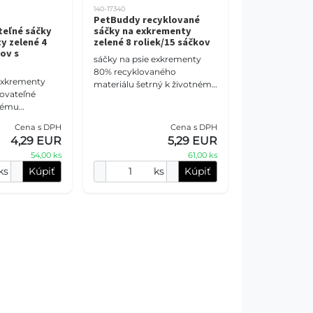
140-17340
PetBuddy recyklované
eľné sáčky
sáčky na exkrementy
y zelené 4
zelené 8 roliek/15 sáčkov
ov s
sáčky na psie exkrementy
80% recyklovaného
 exkrementy
materiálu šetrný k životnému
ovateľné
prostrediu nezanecháva
tnému
uhlíkovú stopu biologicky
 uhlíkovej
rozložiteľný obal rozmer: 22
Cena s DPH
Cena s DPH
y rozložiteľný
4,29 EUR
5,29 EUR
2,5 x 33 cm
54,00 ks
61,00 ks
ks
Kúpiť
ks
Kúpiť