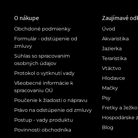
O nákupe
Zaujímavé od
Obchdoné podmienky
Úvod
Formulár - odstúpenie od
Akvaristika
zmluvy
Jazierka
Súhlas so spracovaním
Teraristika
osobných údajov
Vtáctvo
Protokol o vytknutí vady
Hlodavce
Všeobecné informácie k
Mačky
spracovaniu OÚ
Psy
Poučenie k žiadosti o nápravu
Fretky a Ježko
Právo na odstúpenie od zmluvy
Hospodárske z
Postup - vady produktu
Blog
Povinnosti obchodníka