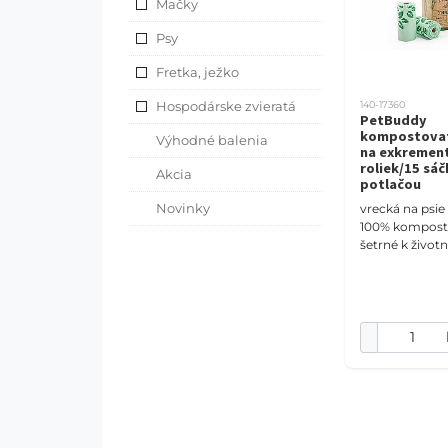
Mačky
Psy
Fretka, ježko
Hospodárske zvieratá
140-17360
PetBuddy
kompostovat
Výhodné balenia
na exkrement
roliek/15 sáč
Akcia
potlačou
Novinky
vrecká na psi
100% kompost
šetrné k živo
prostrediu bez
stopy biologic
obal rozmer: 2