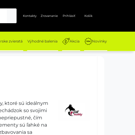
Kontakty
Zrovananie
Prihlásiť
Košík
ske zvieratá
Výhodné balenia
Akcia
Novinky
, ktoré sú ideálnym
rechádzok so svojimi
 nepriepustné, čím
rementy sú ľahké na
 zbavovania sa