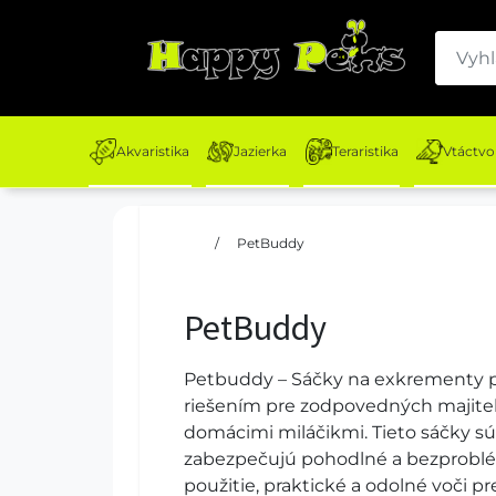
Akvaristika
Jazierka
Teraristika
Vtáctvo
/
PetBuddy
PetBuddy
Petbuddy – Sáčky na exkrementy p
riešením pre zodpovedných majiteľo
domácimi miláčikmi. Tieto sáčky sú
zabezpečujú pohodlné a bezproblé
použitie, praktické a odolné voči p