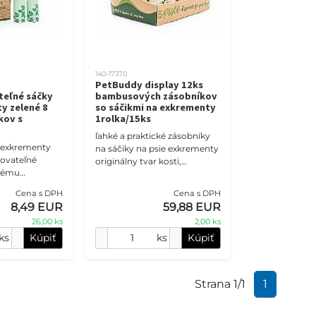
140-17370
PetBuddy display 12ks
eľné sáčky
bambusových zásobníkov
y zelené 8
so sáčikmi na exkrementy
kov s
1rolka/15ks
ľahké a praktické zásobníky
e exkrementy
na sáčiky na psie exkrementy
ovateľné
originálny tvar kosti,
tnému
karabínka 80%
 uhlíkovej
recyklovaného plastu vrátane
Cena s DPH
Cena s DPH
ky rozložiteľný
rolky s 15 ks sáčkov mate
8,49 EUR
59,88 EUR
2,5 x 33 cm bal
26,00 ks
2,00 ks
ks
Kúpiť
ks
Kúpiť
Strana 1/1
1