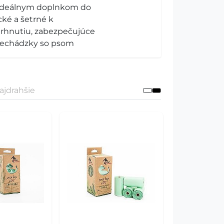
 ideálnym doplnkom do
cké a šetrné k
trhnutiu, zabezpečujúce
prechádzky so psom
ajdrahšie