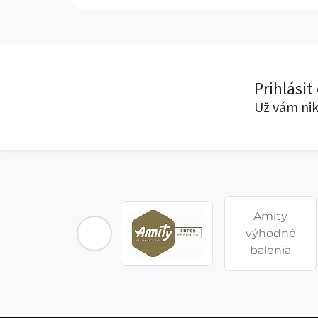
Prihlásiť
Už vám nik
Amity
výhodné
balenia