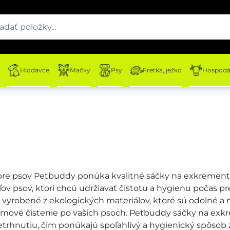
Hlodavce
Mačky
Psy
Fretka, ježko
Hospodár
re psov Petbuddy ponúka kvalitné sáčky na exkrementy
v psov, ktorí chcú udržiavať čistotu a hygienu počas p
 vyrobené z ekologických materiálov, ktoré sú odolné a
mové čistenie po vašich psoch. Petbuddy sáčky na exk
retrhnutiu, čím ponúkajú spoľahlivý a hygienický spôsob