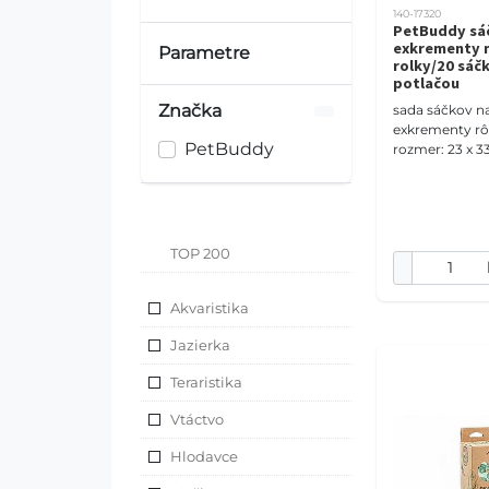
140-17320
PetBuddy sáč
exkrementy m
Parametre
rolky/20 sáč
potlačou
Značka
sada sáčkov na
exkrementy rô
PetBuddy
rozmer: 23 x 
TOP 200
Akvaristika
Jazierka
Teraristika
Vtáctvo
Hlodavce