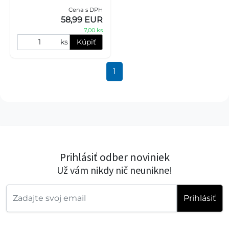
uhryznutiu [ flexi® X11-Tape
Cena s DPH
] Elastický prvok vodítka s
58,99 EUR
mäkkým zastavením Nasta
7,00 ks
ks
Kúpiť
1
Prihlásiť odber noviniek
Už vám nikdy nič neunikne!
Prihlásiť