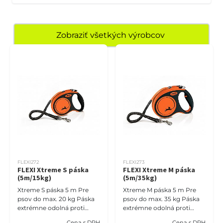
Zobraziť všetkých výrobcov
FLEXI272
FLEXI273
FLEXI Xtreme S páska
FLEXI Xtreme M páska
(5m/15kg)
(5m/35kg)
Xtreme S páska 5 m Pre
Xtreme M páska 5 m Pre
psov do max. 20 kg Páska
psov do max. 35 kg Páska
extrémne odolná proti
extrémne odolná proti
uhryznutiu [ flexi® X11-Tape
uhryznutiu [ flexi® X11-Tape
Cena s DPH
Cena s DPH