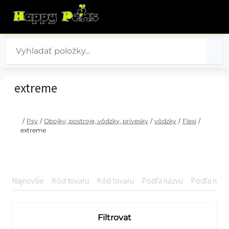
extreme
/
Psy
/
Obojky, postroje, vôdzky, prívesky
/
vôdzky
/
Flexi
/
extreme
Najnovšie
Kód tovaru
Kód tovaru
Podľa názvu
Podľa názv
Filtrovat