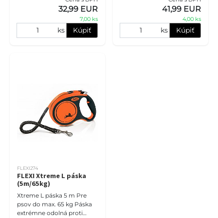
] Elastický prvok vodítka s
] Elastický prvok vodítka s
32,99 EUR
41,99 EUR
mäkkým zastavením
mäkkým zastavením Nasta
7,00 ks
4,00 ks
Mäkká
ks
Kúpiť
ks
Kúpiť
FLEXI274
FLEXI Xtreme L páska
(5m/65kg)
Xtreme L páska 5 m Pre
psov do max. 65 kg Páska
extrémne odolná proti