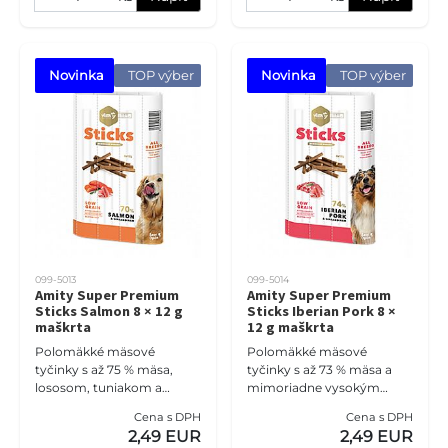
Novinka
 TOP výber
Novinka
 TOP výber
099-5013
099-5014
Amity Super Premium
Amity Super Premium
Sticks Salmon 8 × 12 g
Sticks Iberian Pork 8 ×
maškrta
12 g maškrta
Polomäkké mäsové
Polomäkké mäsové
tyčinky s až 75 % mäsa,
tyčinky s až 73 % mäsa a
lososom, tuniakom a
mimoriadne vysokým
prémiovou Serrano
podielom prémiovej
Cena s DPH
Cena s DPH
šunkou. Hypoalergénna
Serrano šunky (53 %).
2,49 EUR
2,49 EUR
receptúra bez lepku s
Hypoalergénna receptúra