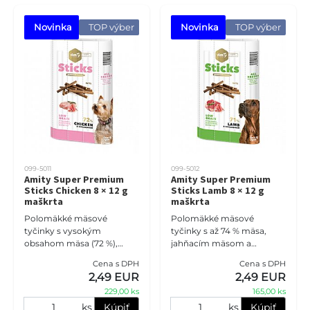
Novinka
 TOP výber
Novinka
 TOP výber
099-5011
099-5012
Amity Super Premium
Amity Super Premium
Sticks Chicken 8 × 12 g
Sticks Lamb 8 × 12 g
maškrta
maškrta
Polomäkké mäsové
Polomäkké mäsové
tyčinky s vysokým
tyčinky s až 74 % mäsa,
obsahom mäsa (72 %),
jahňacím mäsom a
kuracím mäsom a
prémiovou Serrano
Cena s DPH
Cena s DPH
prémiovou Serrano
šunkou. Hypoalergénna
2,49 EUR
2,49 EUR
šunkou. Hypoalergénna
receptúra bez lepku s
229,00 ks
165,00 ks
receptúra bez lepku s
nízkym obsahom obilnín je
nízkym obsahom o
ideá
ks
Kúpiť
ks
Kúpiť