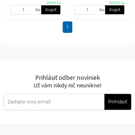
218,00 ks
200,00 ks
prirodzeným obsahom
bez lepku s nízkym obsah
omega-3
ks
Kúpiť
ks
Kúpiť
1
Prihlásiť odber noviniek
Už vám nikdy nič neunikne!
Prihlásiť