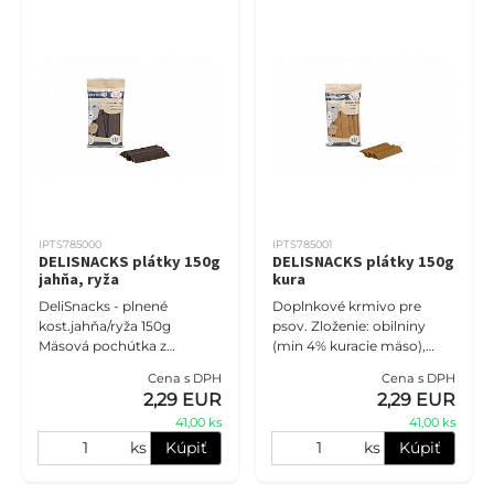
IPTS785000
IPTS785001
DELISNACKS plátky 150g
DELISNACKS plátky 150g
jahňa, ryža
kura
DeliSnacks - plnené
Doplnkové krmivo pre
kost.jahňa/ryža 150g
psov. Zloženie: obilniny
Mäsová pochútka z
(min 4% kuracie mäso),
jahnacieho a ryže.
deriváty rastlinného
Cena s DPH
Cena s DPH
Doplnkové krmivo pre
pôvodu, cukry, oleje a tuky
2,29 EUR
2,29 EUR
psov. Zloženie: obilniny
Prísady: konzervačné látky
41,00 ks
41,00 ks
(min 4% ryža), mäso a živo
Analy
ks
Kúpiť
ks
Kúpiť