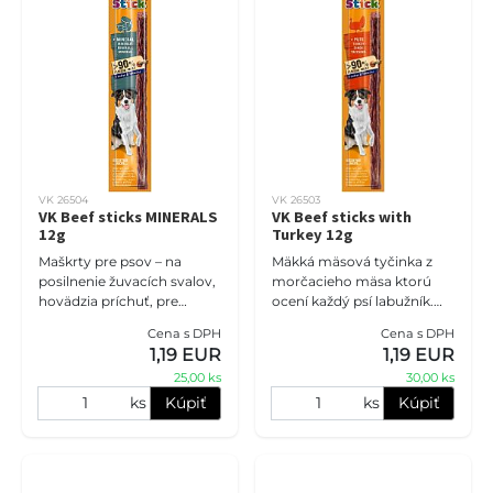
VK 26504
VK 26503
VK Beef sticks MINERALS
VK Beef sticks with
12g
Turkey 12g
Maškrty pre psov – na
Mäkká mäsová tyčinka z
posilnenie žuvacích svalov,
morčacieho mäsa ktorú
hovädzia príchuť, pre
ocení každý psí labužník.
všetky plemená s
Tyčinka je mäkké a dá sa
Cena s DPH
Cena s DPH
normálnou aktivitou.
ľahko nalámať aj na menšie
1,19 EUR
1,19 EUR
kúsky. Tyčinka sa
25,00 ks
30,00 ks
vyznačujú
ks
Kúpiť
ks
Kúpiť