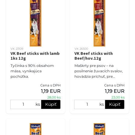
VK 23109
VK 26500
VK Beef sticks with lamb
VK Beef sticks with
1ks 12g
Beef/hov.12g
Tyčinka s 90% obsahom
Maškrty pre psov – na
mäsa, vynikajúca
posilnenie žuvacích svalov,
pochúťka.
hovädzia príchuť, pre
všetky plemená s
Cena s DPH
Cena s DPH
normálnou aktivitou,
1,19 EUR
1,19 EUR
živočíšne bielkoviny 30%,
28,00 ks
23,00 ks
obsah čerstvéh
ks
Kúpiť
ks
Kúpiť