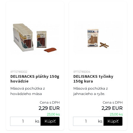
IPTS785002
IPTS785004
DELISNACKS plátky 150g
DELISNACKS tyčinky
hovädzie
150g kura
Mäsová pochútka z
Mäsová pochútka z
hovädzieho mäsa
jahnacieho a ryže.
Cena s DPH
Cena s DPH
2,29 EUR
2,29 EUR
23,00 ks
23,00 ks
ks
Kúpiť
ks
Kúpiť