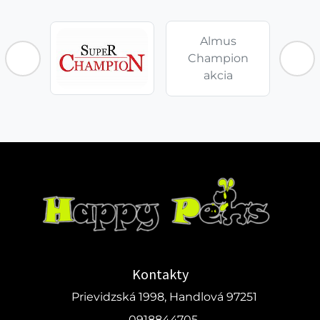
Almus
Champion
akcia
Kontakty
Prievidzská 1998, Handlová 97251
0918844705