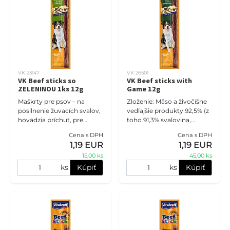
VK 23147
VK 26501
VK Beef sticks so
VK Beef sticks with
ZELENINOU 1ks 12g
Game 12g
Maškrty pre psov – na
Zloženie: Mäso a živočíšne
posilnenie žuvacích svalov,
vedľajšie produkty 92,5% (z
hovädzia príchuť, pre
toho 91,3% svalovina,
všetky plemená s
hovädzie mäso, bravčové
Cena s DPH
Cena s DPH
normálnou aktivitou.
mäso, zverina 6%),
1,19 EUR
1,19 EUR
minerály, Rastlinné
15,00 ks
45,00 ks
vedľajšie
ks
Kúpiť
ks
Kúpiť