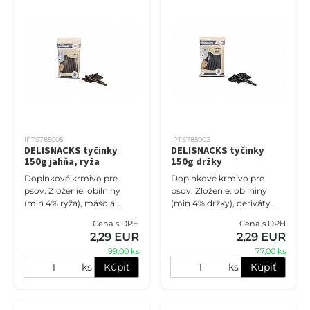
IPTS785005
IPTS785003
DELISNACKS tyčinky
DELISNACKS tyčinky
150g jahňa, ryža
150g držky
Doplnkové krmivo pre
Doplnkové krmivo pre
psov. Zloženie: obilniny
psov. Zloženie: obilniny
(min 4% ryža), mäso a
(min 4% držky), deriváty
živočíšne produkty (min 4%
rastlinného pôvodu, cukry,
Cena s DPH
Cena s DPH
jahňacina), rastlinné
oleje a tuky. Prísady:
2,29 EUR
2,29 EUR
bielkovinové extrakty,
konzervačné látky a farbivá.
99,00 ks
77,00 ks
deriváty r
ks
Kúpiť
ks
Kúpiť