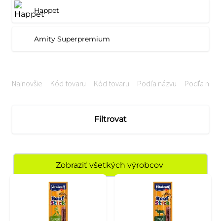
Happet
Amity Superpremium
Najnovšie
Kód tovaru
Kód tovaru
Podľa názvu
Podľa názv
Filtrovat
Zobraziť všetkých výrobcov