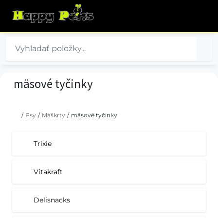
mäsové tyčinky
/
Psy
/
Maškrty
/
mäsové tyčinky
Trixie
Vitakraft
Delisnacks