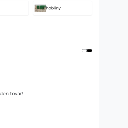
hobliny
aden tovar!