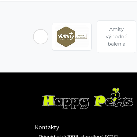
Amity
výhodné
balenia
Kontakty
Prievidzská 1998, Handlová 97251