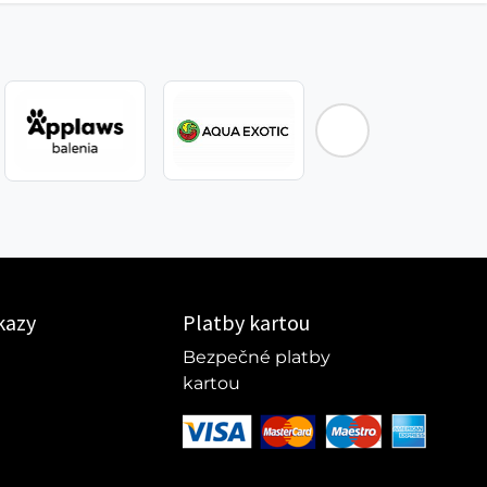
kazy
Platby kartou
Bezpečné platby
kartou