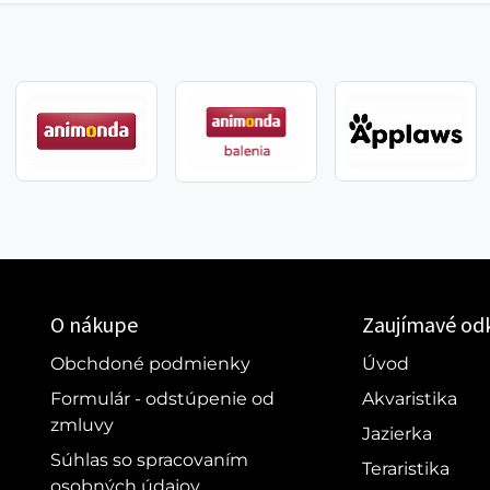
O nákupe
Zaujímavé od
Obchdoné podmienky
Úvod
Formulár - odstúpenie od
Akvaristika
zmluvy
Jazierka
Súhlas so spracovaním
Teraristika
osobných údajov