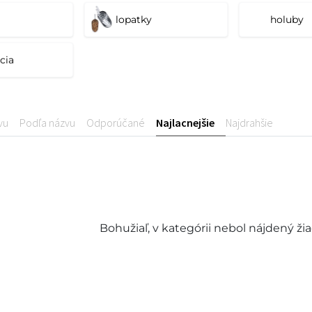
m mieste
lopatky
holuby
cia
vu
Podľa názvu
Odporúčané
Najlacnejšie
Najdrahšie
Bohužiaľ, v kategórii nebol nájdený ži