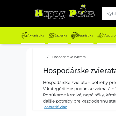
Akvaristika
Jazierka
Teraristika
Vtáctvo
/
Hospodárske zvieratá
Hospodárske zvierat
Hospodárske zvieratá – potreby pre
V kategórii Hospodárske zvieratá ná
Ponúkame krmivá, napájačky, kŕmitk
ďalšie potreby pre každodennú staro
Zobraziť viac
Správne vybavenie chovu, kvalitné 
počas celého roka. Či už hľadáte v