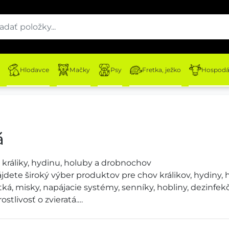
Hlodavce
Mačky
Psy
Fretka, ježko
Hospodár
á
 králiky, hydinu, holuby a drobnochov
jdete široký výber produktov pre chov králikov, hydiny, 
á, misky, napájacie systémy, senníky, hobliny, dezinfekč
stlivosť o zvieratá.
krmivo a dôsledná hygiena pomáhajú zabezpečiť zdravie 
ybavenie pre králikáreň, chov hydiny, holubník alebo pot