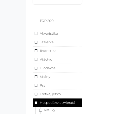
TOP 200
Akvaristika
Jazierka
Teraristika
Vtáctvo
Hlodavce
Mačky
Psy
Fretka, ježko
Hospodárske zvieratá
králiky