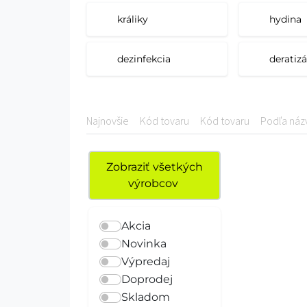
nájdete všetko potrebné na jedno
králiky
hydina
dezinfekcia
deratizá
Najnovšie
Kód tovaru
Kód tovaru
Podľa náz
Zobraziť všetkých
výrobcov
Akcia
Novinka
Výpredaj
Doprodej
Skladom