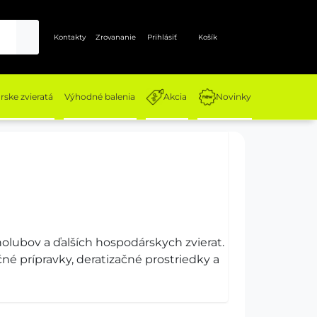
Kontakty
Zrovananie
Prihlásiť
Košík
ske zvieratá
Výhodné balenia
Akcia
Novinky
holubov a ďalších hospodárskych zvierat.
né prípravky, deratizačné prostriedky a
zvierat a jednoduchšiu starostlivosť
reby na údržbu hospodárstva, u nás