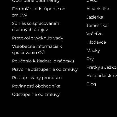
Obchdoné podmienky
Úvod
Formulár - odstúpenie od
Akvaristika
zmluvy
Jazierka
Súhlas so spracovaním
Teraristika
osobných údajov
Vtáctvo
Protokol o vytknutí vady
Hlodavce
Všeobecné informácie k
Mačky
spracovaniu OÚ
Psy
Poučenie k žiadosti o nápravu
Fretky a Ježko
Právo na odstúpenie od zmluvy
Hospodárske z
Postup - vady produktu
Blog
Povinnosti obchodníka
Odstúpenie od zmluvy