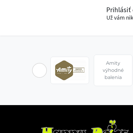
Prihlásiť
Už vám nik
Amity
výhodné
balenia