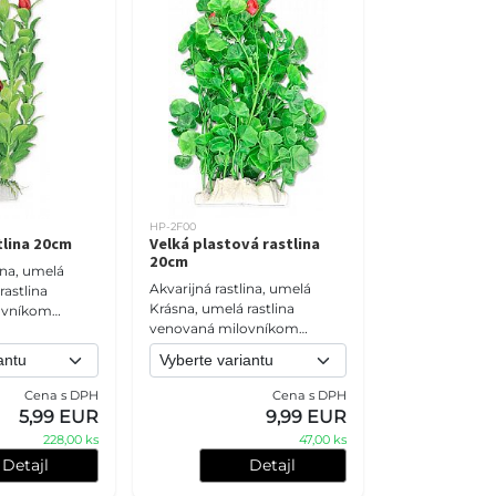
HP-2F00
tlina 20cm
Velká plastová rastlina
20cm
ina, umelá
Akvarijná rastlina, umelá
rastlina
Krásna, umelá rastlina
ovníkom
venovaná milovníkom
iverzifikovať
akvárií. Môže diverzifikovať
 a vytvoriť
každé akvárium a vytvoriť
mosféru. Tút
prirodzenú atmosféru. Tút
Cena s DPH
Cena s DPH
5,99 EUR
9,99 EUR
228,00 ks
47,00 ks
Detajl
Detajl