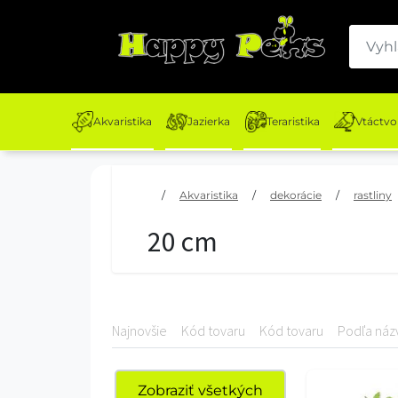
Akvaristika
Jazierka
Teraristika
Vtáctvo
/
Akvaristika
/
dekorácie
/
rastliny
20 cm
Najnovšie
Kód tovaru
Kód tovaru
Podľa náz
Zobraziť všetkých