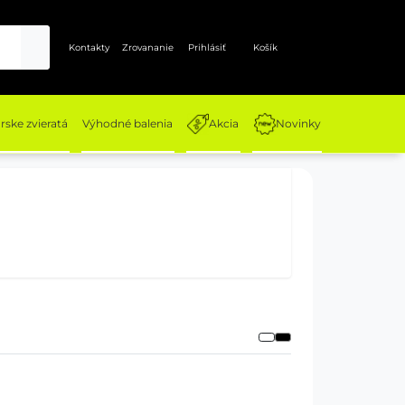
Kontakty
Zrovananie
Prihlásiť
Košík
ske zvieratá
Výhodné balenia
Akcia
Novinky