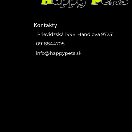
Kontakty
Prievidzská 1998, Handlová 97251
0918844705
info@happypets.sk