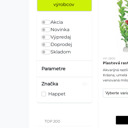
výrobcov
Akcia
Novinka
Výpredaj
Doprodej
Skladom
HP-2B00
Plastová ras
Parametre
Akvarijná rastl
Krásna, umelá 
venovaná mil
Značka
akvárií. Môže d
každé akvárium
Happet
prirodzenú at
TOP 200