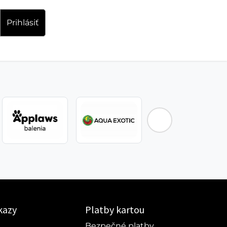
Prihlásiť
kazy
Platby kartou
Bezpečné platby