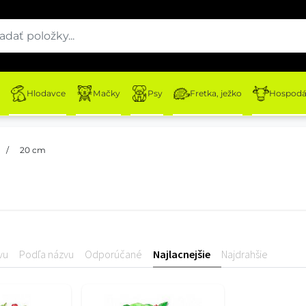
Hlodavce
Mačky
Psy
Fretka, ježko
Hospodár
/
20 cm
vu
Podľa názvu
Odporúčané
Najlacnejšie
Najdrahšie