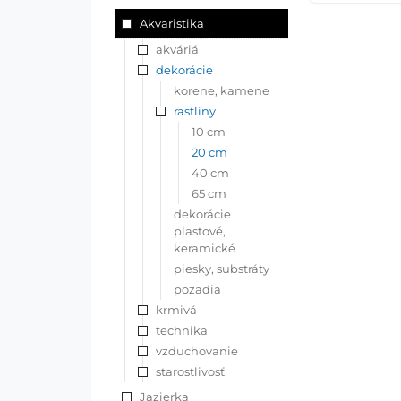
Akvaristika
akváriá
dekorácie
korene, kamene
rastliny
10 cm
20 cm
40 cm
65 cm
dekorácie
plastové,
keramické
piesky, substráty
pozadia
krmivá
technika
vzduchovanie
starostlivosť
Jazierka