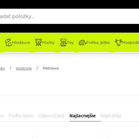
Hlodavce
Mačky
Psy
Fretka, ježko
Hospodár
sky
/
postroje
/
Petnova
vu
Podľa názvu
Odporúčané
Najlacnejšie
Najdrahšie