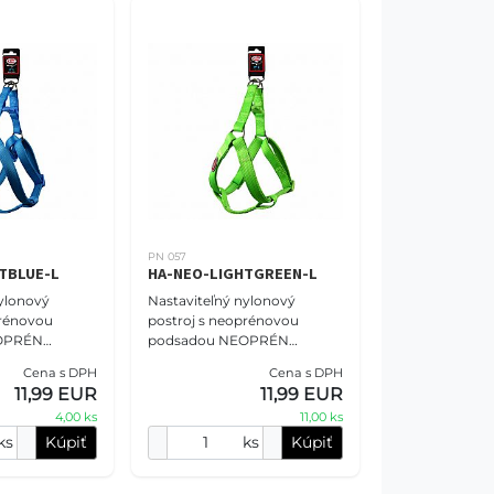
PN 057
TBLUE-L
HA-NEO-LIGHTGREEN-L
ylonový
Nastaviteľný nylonový
prénovou
postroj s neoprénovou
OPRÉN
podsadou NEOPRÉN
sť S - 2,0 cm
COMFORT veľkosť S - 2,0 cm
Cena s DPH
Cena s DPH
edomodrý.
(41-58cm),bledozelený.
11,99 EUR
11,99 EUR
 NOVA vám
Postroje PET NOVA vám
4,00 ks
11,00 ks
u p
určite ponúknu p
ks
Kúpiť
ks
Kúpiť