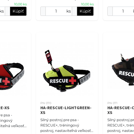
10,00 ks
10,00 ks
určite ponúk
ks
Kúpiť
ks
Kúpiť
PN 070
PN 071
RE-XS
HA-RESCUE-LIGHTGREEN-
HA-RESCUE-
XS
XS
re psa -
Silný postroj pre psa -
Silný postroj p
ningový
RESCUE+, tréningový
RESCUE+, trén
iteľná veľkosť
postroj, nastaviteľná veľkosť
postroj, nastav
 červený.