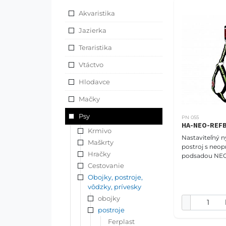
Akvaristika
Jazierka
Teraristika
Vtáctvo
Hlodavce
Mačky
Psy
PN 055
HA-NEO-REF
Krmivo
Nastaviteľný 
Maškrty
postroj s neo
Hračky
podsadou N
COMFORT veľko
Cestovanie
(37-50 cm),refl
Obojky, postroje,
Postroje PET
vôdzky, prívesky
určite pon
obojky
postroje
Ferplast