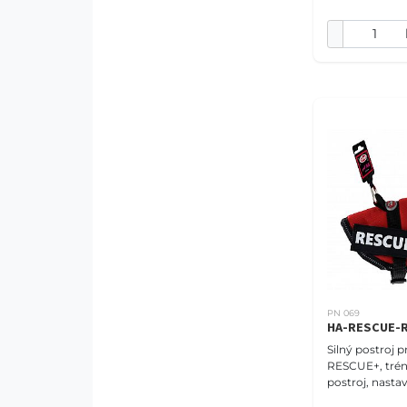
PN 069
HA-RESCUE-
Silný postroj p
RESCUE+, tré
postroj, nastav
XS (30-40cm),