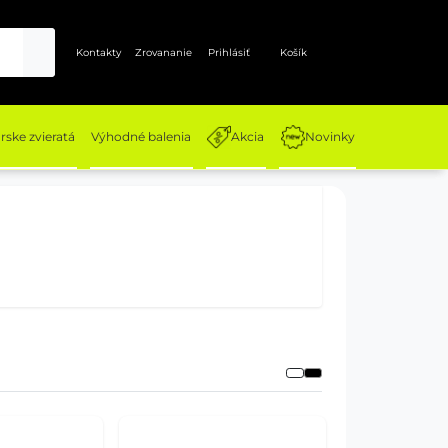
Kontakty
Zrovananie
Prihlásiť
Košík
ske zvieratá
Výhodné balenia
Akcia
Novinky