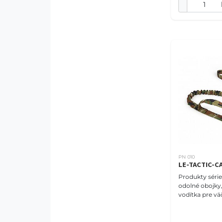
PN 010
LE-TACTIC-
Produkty séri
odolné obojky,
vodítka pre v
psov. Pevné k
spojovacie prv
plastové západ