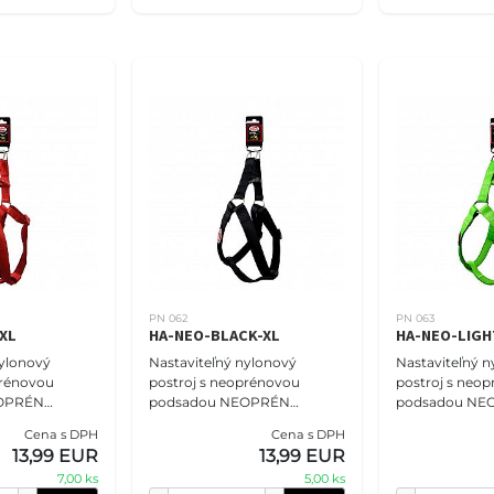
PN 062
PN 063
XL
HA-NEO-BLACK-XL
HA-NEO-LIGH
nylonový
Nastaviteľný nylonový
Nastaviteľný n
prénovou
postroj s neoprénovou
postroj s neo
EOPRÉN
podsadou NEOPRÉN
podsadou NE
sť S - 2,5 cm
COMFORT veľkosť S - 2,5 cm
COMFORT veľko
Cena s DPH
Cena s DPH
Postroje
(47-68cm), čierny. Postroje
(47-68cm), ble
13,99 EUR
13,99 EUR
 určite
PET NOVA vám určite
Postroje PET
7,00 ks
5,00 ks
ponúknu poho
určite ponúkn