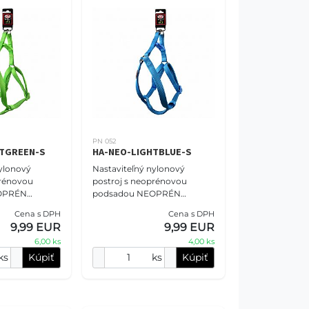
PN 052
HTGREEN-S
HA-NEO-LIGHTBLUE-S
ylonový
Nastaviteľný nylonový
prénovou
postroj s neoprénovou
OPRÉN
podsadou NEOPRÉN
sť S - 1,5 cm
COMFORT veľkosť S - 1,5 cm
Cena s DPH
Cena s DPH
edozelený.
(37-50 cm), bledomodrý.
9,99 EUR
9,99 EUR
 NOVA vám
Postroje PET NOVA vám
6,00 ks
4,00 ks
určite ponúknu
ks
Kúpiť
ks
Kúpiť