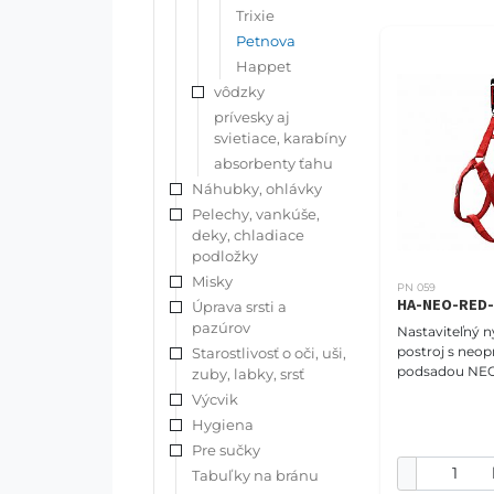
Trixie
Petnova
Happet
vôdzky
prívesky aj
svietiace, karabíny
absorbenty ťahu
Náhubky, ohlávky
Pelechy, vankúše,
deky, chladiace
podložky
Misky
PN 059
HA-NEO-RED
Úprava srsti a
pazúrov
Nastaviteľný 
postroj s neo
Starostlivosť o oči, uši,
podsadou N
zuby, labky, srsť
COMFORT veľko
Výcvik
(41-58cm), červený. 
Hygiena
PET NOVA vám
Pre sučky
ponúknu poh
Tabuľky na bránu