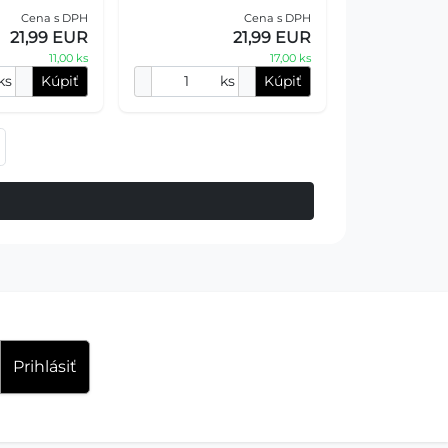
kamufláž.
Charakteristický: - vonkajší
Cena s DPH
Cena s DPH
ý: - vonkajší
materiál odolný proti po
21,99 EUR
21,99 EUR
ý proti
11,00 ks
17,00 ks
ks
Kúpiť
ks
Kúpiť
Prihlásiť