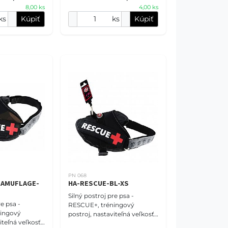
8,00 ks
4,00 ks
určite ponú
ks
Kúpiť
ks
Kúpiť
PN 068
CAMUFLAGE-
HA-RESCUE-BL-XS
Silný postroj pre psa -
re psa -
RESCUE+, tréningový
ingový
postroj, nastaviteľná veľkosť
iteľná veľkosť
XS (30-40cm), čierny.