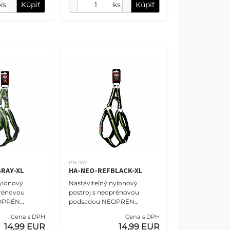
ks
Kúpiť
ks
Kúpiť
PN 067
RAY-XL
HA-NEO-REFBLACK-XL
ylonový
Nastaviteľný nylonový
prénovou
postroj s neoprénovou
OPRÉN
podsadou NEOPRÉN
sť S - 2,5 cm
COMFORT veľkosť S - 2,5 cm
Cena s DPH
Cena s DPH
exný šedý.
(47-68cm),reflexný čierny.
14,99 EUR
14,99 EUR
 NOVA vám
Postroje PET NOVA vám