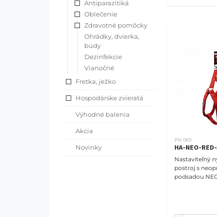
Antiparazitiká
Oblečenie
Zdravotné pomôcky
Ohrádky, dvierka,
búdy
Dezinfekcie
Vianočné
Fretka, ježko
Hospodárske zvieratá
Výhodné balenia
Akcia
PN 065
HA-NEO-RED-
Novinky
Nastaviteľný 
postroj s neo
podsadou N
COMFORT veľko
(47-68cm), červený. 
PET NOVA vám
ponúknu poh