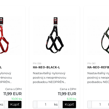
PN 056
PN 061
-L
HA-NEO-BLACK-L
HA-NEO-REFB
nylonový
Nastaviteľný nylonový
Nastaviteľný n
prénovou
postroj s neoprénovou
postroj s neo
EOPRÉN
podsadou NEOPRÉN
podsadou NE
sť S - 2,0 cm
COMFORT veľkosť S - 2,0 cm
COMFORT veľko
Cena s DPH
Cena s DPH
Postroje
(41-58cm), čierny. Postroje
(41-58cm),reflexný č
11,99 EUR
11,99 EUR
 určite
PET NOVA vám určite
Postroje PET
10,00 ks
6,00 ks
o
ponúknu pohod
určite ponú
ks
Kúpiť
ks
Kúpiť