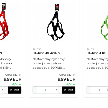
PN 050
PN 051
-S
HA-NEO-BLACK-S
HA-NEO-LIG
nylonový
Nastaviteľný nylonový
Nastaviteľný n
prénovou
postroj s neoprénovou
postroj s neo
EOPRÉN
podsadou NEOPRÉN
podsadou NE
sť S - 1,5 cm
COMFORT veľkosť S - 1,5 cm
COMFORT veľko
Cena s DPH
Cena s DPH
 Postroje
(37-50 cm), čierny. Postroje
(37-50 cm), bl
9,99 EUR
9,99 EUR
 určite
PET NOVA vám určite
Postroje PET
6,00 ks
4,00 ks
ponúknu poh
určite ponúkn
ks
Kúpiť
ks
Kúpiť