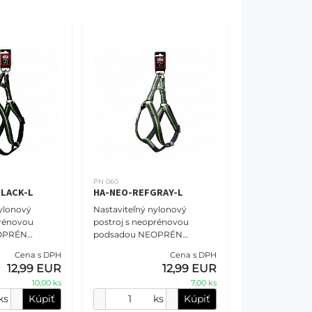
PN 060
LACK-L
HA-NEO-REFGRAY-L
ylonový
Nastaviteľný nylonový
prénovou
postroj s neoprénovou
OPRÉN
podsadou NEOPRÉN
sť S - 2,0 cm
COMFORT veľkosť S - 2,0 cm
Cena s DPH
Cena s DPH
ierny.
(41-58cm), reflexný šedý.
12,99 EUR
12,99 EUR
 NOVA vám
Postroje PET NOVA vám
10,00 ks
7,00 ks
určite ponúkn
ks
Kúpiť
ks
Kúpiť