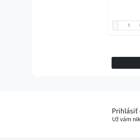
Charakteristick
materiál odoln
Prihlásiť
Už vám nik