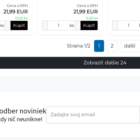
XS (30-40cm), bledozelený.
XS (30-40cm), 
ý: - vonkajší
Cena s DPH
Cena s DPH
Charakteristický: - vonkajší
Charakteristick
ý proti
21,99 EUR
21,99 EUR
materiál odolný pro
materiál odoln
13,00 ks
11,00 ks
ks
Kúpiť
ks
Kúpiť
Strana 1/2
1
2
další
Zobraziť ďalšie 24
 odber noviniek
dy nič neunikne!