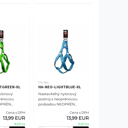
PN 064
TGREEN-XL
HA-NEO-LIGHTBLUE-XL
ylonový
Nastaviteľný nylonový
prénovou
postroj s neoprénovou
OPRÉN
podsadou NEOPRÉN
sť S - 2,5 cm
COMFORT veľkosť S - 2,5 cm
Cena s DPH
Cena s DPH
dozelený.
(47-68cm), bledomodrý.
13,99 EUR
13,99 EUR
 NOVA vám
Postroje PET NOVA vám
8,00 ks
9,00 ks
u
určite ponúknu