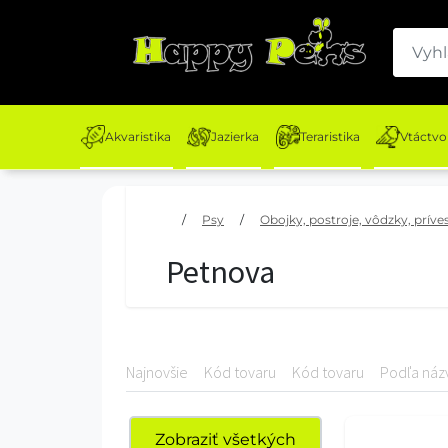
Akvaristika
Jazierka
Teraristika
Vtáctvo
/
Psy
/
Obojky, postroje, vôdzky, príve
Petnova
Najnovšie
Kód tovaru
Kód tovaru
Podľa náz
Zobraziť všetkých