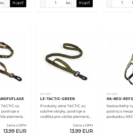
ks
Kúpiť
ks
Kúpiť
PN 009
PN 066
CAMUFUFLAGE
LE-TACTIC-GREEN
HA-NEO-REFG
e TACTIC sú
Produkty série TACTIC sú
Nastaviteľný n
 postroje a
odolné obojky, postroje a
postroj s neo
äčšie plemená
vodítka pre väčšie plemená
podsadou NE
ovové
psov. Pevné kovové
COMFORT veľko
Cena s DPH
Cena s DPH
ky, pevné
spojovacie prvky, pevné
(47-68cm), refl
13,99 EUR
13,99 EUR
ky, výrazné šit
plastové západky, výrazné šit
Postroje PET