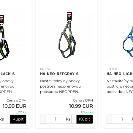
PN 054
PN 058
BLACK-S
HA-NEO-REFGRAY-S
HA-NEO-LIGH
nylonový
Nastaviteľný nylonový
Nastaviteľný n
prénovou
postroj s neoprénovou
postroj s neo
EOPRÉN
podsadou NEOPRÉN
podsadou NE
sť S - 1,5 cm
COMFORT veľkosť S - 1,5 cm
COMFORT veľko
Cena s DPH
Cena s DPH
exný čierny.
(37-50 cm), reflexný šedý.
(41-58cm), bl
10,99 EUR
10,99 EUR
 NOVA vám
Postroje PET NOVA vám
Postroje PET
5,00 ks
12,00 ks
určite ponú
určite ponúkn
ks
Kúpiť
ks
Kúpiť