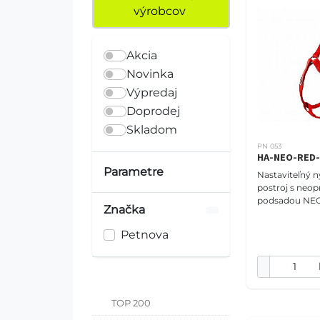
výrobcov
Akcia
Novinka
Výpredaj
Doprodej
Skladom
PN 053
HA-NEO-RED
Parametre
Nastaviteľný 
postroj s neo
podsadou N
Značka
COMFORT veľko
(37-50 cm), červený.
Petnova
PET NOVA vám
ponúknu po
TOP 200