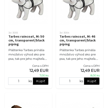
3xi-3005
3xi-3004
Tarbes raincoat, M: 50
Tarbes raincoat, M: 46
cm, transparent/black
cm, transparent/black
piping
piping
Pláštenka Tarbes prináša
Pláštenka Tarbes prináša
množstvo výhod ako pre
množstvo výhod ako pre
psa, tak pre jeho majiteľa.
psa, tak pre jeho majiteľa.
Tento odev pre psov
Tento odev pre psov
Cena s DPH
Cena s DPH
vychádza v ústrety ich
vychádza v ústrety ich
12,49 EUR
12,49 EUR
potrebám počas
potrebám počas
7,00 ks
8,00 ks
nepriaznivých p
nepriaznivých p
ks
Kúpiť
ks
Kúpiť