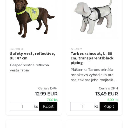
3xi-30084
3xi-3007
Safety vest, reflective,
Tarbes raincoat, L: 60
XL: 47 cm
cm, transparent/black
piping
Bezpečnostná reflexná
Pláštenka Tarbes prináša
vesta Trixie
množstvo výhod ako pre
psa, tak pre jeho majiteľa.
Tento odev pre psov
Cena s DPH
Cena s DPH
vychádza v ústrety ich
12,99 EUR
13,49 EUR
potrebám počas
7,00 ks
5,00 ks
nepriaznivých p
ks
Kúpiť
ks
Kúpiť