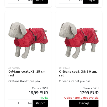
3xi-680310
3xi-680311
Orléans coat, XS: 25 cm,
Orléans coat, XS: 30 cm,
red
red
Orléans Kabát pre psa
Orléans Kabát pre psa
Cena s DPH
Cena s DPH
16,99 EUR
17,99 EUR
7,00 ks
Objednané u dodavateľa
ks
Kúpiť
Detajl