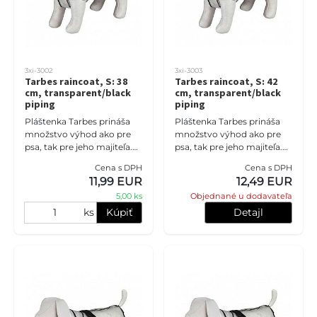
3xi-3002
3xi-3003
Tarbes raincoat, S: 38
Tarbes raincoat, S: 42
cm, transparent/black
cm, transparent/black
piping
piping
Pláštenka Tarbes prináša
Pláštenka Tarbes prináša
množstvo výhod ako pre
množstvo výhod ako pre
psa, tak pre jeho majiteľa.
psa, tak pre jeho majiteľa.
Tento odev pre psov
Tento odev pre psov
Cena s DPH
Cena s DPH
vychádza v ústrety ich
vychádza v ústrety ich
11,99 EUR
12,49 EUR
potrebám počas
potrebám počas
5,00 ks
Objednané u dodavateľa
nepriaznivých p
nepriaznivých p
ks
Kúpiť
Detajl