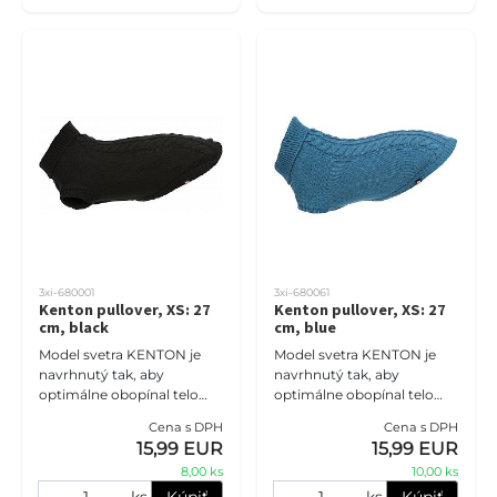
3xi-680001
3xi-680061
Kenton pullover, XS: 27
Kenton pullover, XS: 27
cm, black
cm, blue
Model svetra KENTON je
Model svetra KENTON je
navrhnutý tak, aby
navrhnutý tak, aby
optimálne obopínal telo
optimálne obopínal telo
psa, čím zaisťuje jeho
psa, čím zaisťuje jeho
Cena s DPH
Cena s DPH
pohodlie a zateplenie.
pohodlie a zateplenie.
15,99 EUR
15,99 EUR
8,00 ks
10,00 ks
ks
Kúpiť
ks
Kúpiť