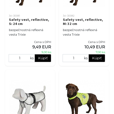
3xi-30081
3xi-30082
Safety vest, reflective,
Safety vest, reflective,
S: 24 cm
M: 32 cm
bezpečnostná reflexná
bezpečnostná reflexná
vesta Trixie
vesta Trixie
Cena s DPH
Cena s DPH
9,49 EUR
10,49 EUR
9,00 ks
7,00 ks
ks
Kúpiť
ks
Kúpiť