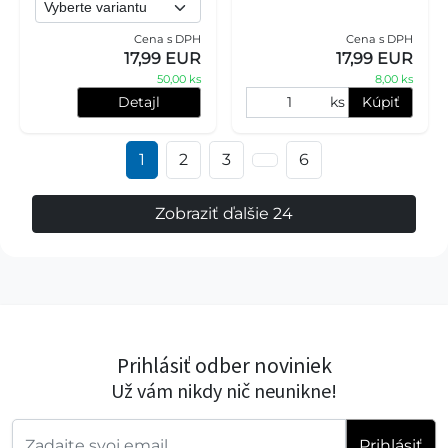
žltými, červenými a
pohodlie a zateplenie.
modrými prúžkami, ktorý
Cena s DPH
Cena s DPH
dodá
17,99 EUR
17,99 EUR
50,00 ks
8,00 ks
Detajl
ks
Kúpiť
1
2
3
6
Zobraziť ďalšie 24
Prihlásiť odber noviniek
Už vám nikdy nič neunikne!
Prihlásiť