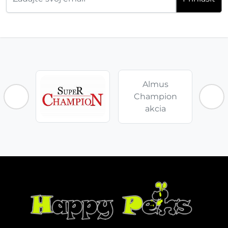
Almus
Champion
akcia