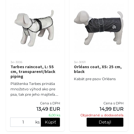
3xi-3006
3xi-30511
Tarbes raincoat, L: 55
Orléans coat, XS: 25 cm,
cm, transparent/black
black
piping
Kabát pre psov Orléans
Pláštenka Tarbes prináša
množstvo výhod ako pre
psa, tak pre jeho majiteľa.
Tento odev pre psov
Cena s DPH
Cena s DPH
vychádza v ústrety ich
13,49 EUR
14,99 EUR
potrebám počas
6,00 ks
Objednané u dodavateľa
nepriaznivých p
ks
Kúpiť
Detajl