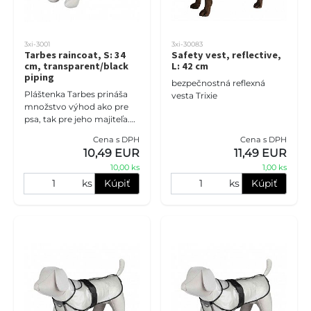
3xi-3001
3xi-30083
Tarbes raincoat, S: 34
Safety vest, reflective,
cm, transparent/black
L: 42 cm
piping
bezpečnostná reflexná
Pláštenka Tarbes prináša
vesta Trixie
množstvo výhod ako pre
psa, tak pre jeho majiteľa.
Tento odev pre psov
Cena s DPH
Cena s DPH
vychádza v ústrety ich
10,49 EUR
11,49 EUR
potrebám počas
10,00 ks
1,00 ks
nepriaznivých p
ks
Kúpiť
ks
Kúpiť