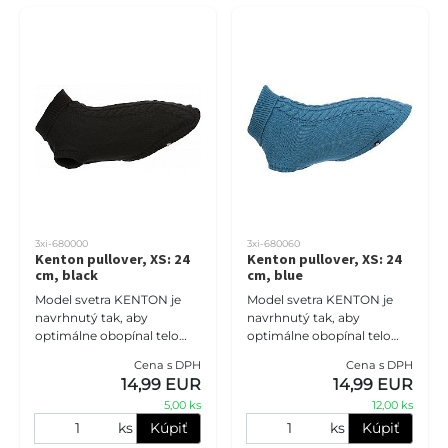
3xi-680000
3xi-680060
Kenton pullover, XS: 24
Kenton pullover, XS: 24
cm, black
cm, blue
Model svetra KENTON je
Model svetra KENTON je
navrhnutý tak, aby
navrhnutý tak, aby
optimálne obopínal telo
optimálne obopínal telo
psa, čím zaisťuje jeho
psa, čím zaisťuje jeho
Cena s DPH
Cena s DPH
pohodlie a zateplenie.
pohodlie a zateplenie.
14,99 EUR
14,99 EUR
5,00 ks
12,00 ks
ks
Kúpiť
ks
Kúpiť