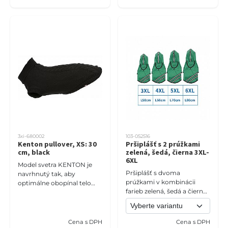
3xi-680002
103-052516
Kenton pullover, XS: 30
Pršiplášť s 2 prúžkami
cm, black
zelená, šedá, čierna 3XL-
6XL
Model svetra KENTON je
Pršiplášť s dvoma
navrhnutý tak, aby
prúžkami v kombinácii
optimálne obopínal telo
farieb zelená, šedá a čierna
psa, čím zaisťuje jeho
je praktický a štýlový
pohodlie a zateplenie.
doplnok do nepriaznivého
počasia, vhodný najmä pre
Cena s DPH
Cena s DPH
väčšie