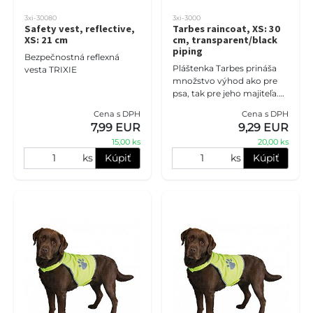
3xi-30080
3xi-3000
Safety vest, reflective,
Tarbes raincoat, XS: 30
XS: 21 cm
cm, transparent/black
piping
Bezpečnostná reflexná
Pláštenka Tarbes prináša
vesta TRIXIE
množstvo výhod ako pre
psa, tak pre jeho majiteľa.
Tento odev pre psov
Cena s DPH
Cena s DPH
vychádza v ústrety ich
7,99 EUR
9,29 EUR
potrebám počas
15,00 ks
20,00 ks
nepriaznivých p
ks
Kúpiť
ks
Kúpiť