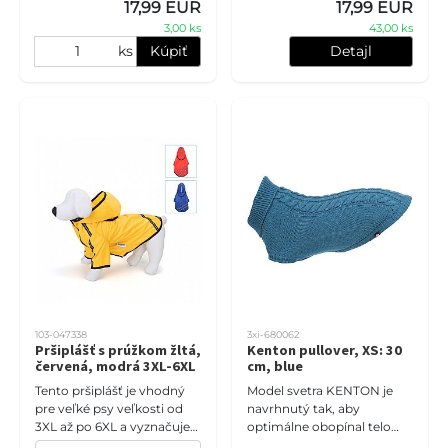
17,99 EUR
17,99 EUR
3,00 ks
43,00 ks
ks
Kúpiť
Detajl
103-047338
3xi-680062
Pršiplášť s prúžkom žltá,
Kenton pullover, XS: 30
červená, modrá 3XL-6XL
cm, blue
Tento pršiplášť je vhodný
Model svetra KENTON je
pre veľké psy veľkosti od
navrhnutý tak, aby
3XL až po 6XL a vyznačuje
optimálne obopínal telo
sa farebným dizajnom so
psa, čím zaisťuje jeho