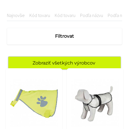
Najnovšie
Kód tovaru
Kód tovaru
Podľa názvu
Podľa názv
Filtrovat
Zobraziť všetkých výrobcov