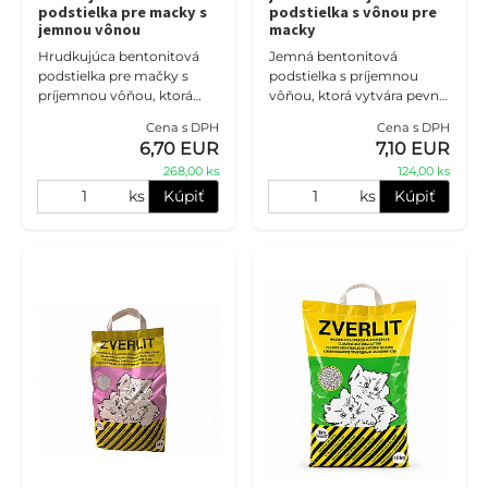
podstielka pre macky s
podstielka s vônou pre
jemnou vônou
macky
Hrudkujúca bentonitová
Jemná bentonitová
podstielka pre mačky s
podstielka s príjemnou
príjemnou vôňou, ktorá
vôňou, ktorá vytvára pevné
pomáha udržiavať mačaciu
hrudky a pomáha udržiavať
Cena s DPH
Cena s DPH
toaletu čistú a sviežu.
mačaciu toaletu čistú
6,70 EUR
7,10 EUR
Vytvára pevné hrudky,
každý deň. Vhodná pre
268,00 ks
124,00 ks
účinne poh
mačky, ktoré
ks
Kúpiť
ks
Kúpiť