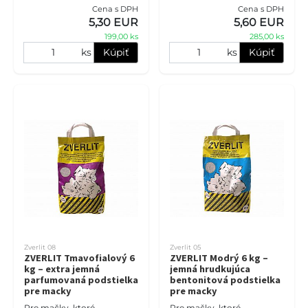
nechcú zbytočne
pre citlivé mačacie labky,
Cena s DPH
Cena s DPH
preplácať, ale zároveň
vytvára pevné hrudky a
5,30 EUR
5,60 EUR
očakávajú spoľahlivé
pomáh
199,00 ks
285,00 ks
hrudkovanie
ks
Kúpiť
ks
Kúpiť
Zverlit 08
Zverlit 05
ZVERLIT Tmavofialový 6
ZVERLIT Modrý 6 kg –
kg – extra jemná
jemná hrudkujúca
parfumovaná podstielka
bentonitová podstielka
pre macky
pre macky
Pre mačky, ktoré
Pre mačky, ktoré