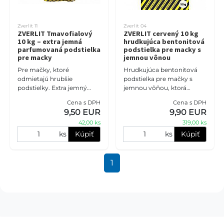
Zverlit 11
Zverlit 04
ZVERLIT Tmavofialový
ZVERLIT cervený 10 kg
10 kg – extra jemná
hrudkujúca bentonitová
parfumovaná podstielka
podstielka pre macky s
pre macky
jemnou vônou
Pre mačky, ktoré
Hrudkujúca bentonitová
odmietajú hrubšie
podstielka pre mačky s
podstielky. Extra jemný
jemnou vôňou, ktorá
ZVERLIT Tmavofialový
pomáha udržiavať mačaciu
Cena s DPH
Cena s DPH
ponúka komfortný povrch
toaletu sviežejšiu a
9,50 EUR
9,90 EUR
pre citlivé labky, spoľahlivé
jednoduchšiu na údržbu.
42,00 ks
319,00 ks
hrudkovanie a pr
Hrubšie granul
ks
Kúpiť
ks
Kúpiť
1