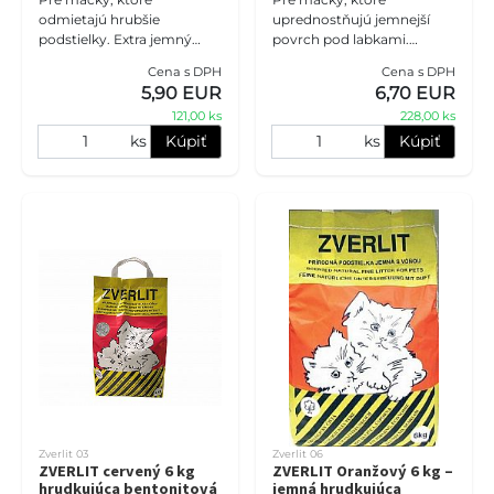
odmietajú hrubšie
uprednostňujú jemnejší
podstielky. Extra jemný
povrch pod labkami.
ZVERLIT Tmavofialový
ZVERLIT Modrý vytvára
Cena s DPH
Cena s DPH
ponúka komfortný povrch
pevné hrudky, uľahčuje
5,90 EUR
6,70 EUR
pre citlivé labky, spoľahlivé
každodenné čistenie
121,00 ks
228,00 ks
hrudkovanie a pr
toalety a pomáha udržiava
ks
Kúpiť
ks
Kúpiť
Zverlit 03
Zverlit 06
ZVERLIT cervený 6 kg
ZVERLIT Oranžový 6 kg –
hrudkujúca bentonitová
jemná hrudkujúca