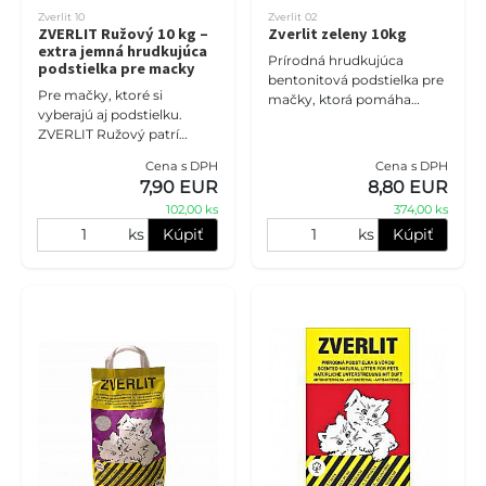
Zverlit 10
Zverlit 02
ZVERLIT Ružový 10 kg –
Zverlit zeleny 10kg
extra jemná hrudkujúca
Prírodná hrudkujúca
podstielka pre macky
bentonitová podstielka pre
Pre mačky, ktoré si
mačky, ktorá pomáha
vyberajú aj podstielku.
udržiavať toaletu čistú a
ZVERLIT Ružový patrí
suchú. Vytvára pevné
medzi najjemnejšie
hrudky pre jednoduché
Cena s DPH
Cena s DPH
podstielky v ponuke
odstraňovanie
7,90 EUR
8,80 EUR
ZVERLIT a je vhodný pre
102,00 ks
374,00 ks
mačiatka, citlivejšie
ks
Kúpiť
ks
Kúpiť