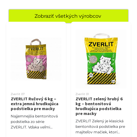
Zobraziť všetkých výrobcov
Zverlit 07
Zverlit 01
ZVERLIT Ružový 6 kg –
ZVERLIT zelený hrubý 6
extra jemná hrudkujúca
kg – bentonitová
podstielka pre macky
hrudkujúca podstielka
pre macky
Najjemnejšia bentonitová
ZVERLIT Zelený je klasická
podstielka zo série
bentonitová podstielka pre
ZVERLIT. Vďaka veľmi
majiteľov mačiek, ktorí
jemnej zrnitosti je príjemná