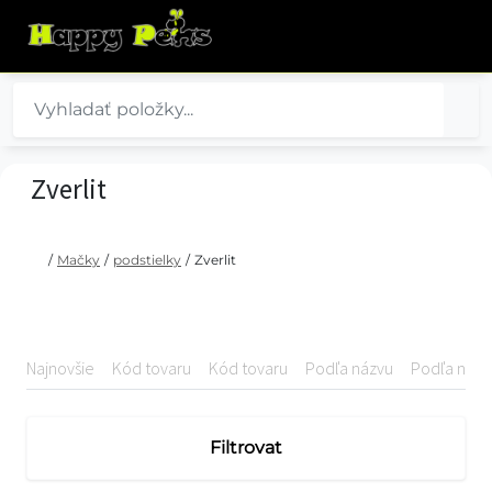
Zverlit
/
Mačky
/
podstielky
/
Zverlit
Najnovšie
Kód tovaru
Kód tovaru
Podľa názvu
Podľa názv
Filtrovat