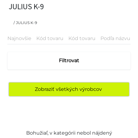
JULIUS K-9
/
JULIUS K-9
Najnovšie
Kód tovaru
Kód tovaru
Podľa názvu
P
Filtrovat
Zobraziť všetkých výrobcov
Bohužiaľ, v kategórii nebol nájdený