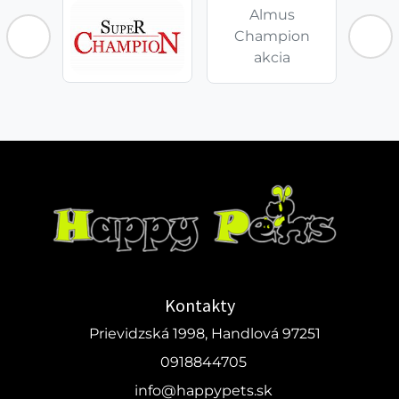
Almus
Champion
akcia
Kontakty
Prievidzská 1998, Handlová 97251
0918844705
info@happypets.sk