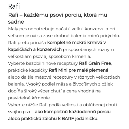
Rafi
Rafi – každému psovi porciu, ktorá mu
sadne
Malý pes nepotrebuje načatú veľkú konzervu a pri
veľkom psovi sa zase drobné balenia minú prirýchlo.
Rafi preto prináša
kompletné mokré krmivá v
kapsičkách a konzervách
prispôsobených rôznym
veľkostiam psov aj spôsobom kŕmenia.
Vyberte bezobilninové receptúry
Rafi Grain Free
,
praktické kapsičky
Rafi Mini pre malé plemená
alebo ďalšie mäsové receptúry v rôznych veľkostiach
balenia. Vysoký podiel mäsa a živočíšnych zložiek
dopĺňa široký výber chutí a cena vhodná na
pravidelné kŕmenie.
Vyberte nižšie Rafi podľa veľkosti a obľúbenej chuti
svojho psa –
ako kompletnú každodennú porciu
alebo praktickú zálohu k BARF jedálničku.