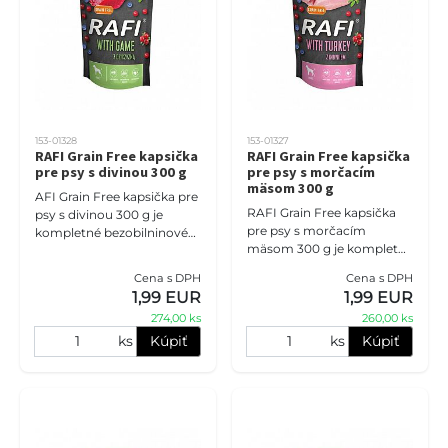
153-01328
153-01327
RAFI Grain Free kapsička
RAFI Grain Free kapsička
pre psy s divinou 300 g
pre psy s morčacím
mäsom 300 g
AFI Grain Free kapsička pre
RAFI Grain Free kapsička
psy s divinou 300 g je
pre psy s morčacím
kompletné bezobilninové
mäsom 300 g je kompletné
mokré krmivo pre dospelé
bezobilninové mokré
psy všetkých plemien.
Cena s DPH
Cena s DPH
krmivo pre dospelé psy
Divina patrí medzi menej
1,99 EUR
1,99 EUR
všetkých plemien.
tra
274,00 ks
260,00 ks
Morčacie mäso je obľ
ks
Kúpiť
ks
Kúpiť