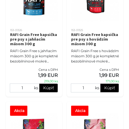
153-01326
153-01325
RAFI Grain Free kapsička
RAFI Grain Free kapsička
pre psy s jahňacím
pre psy s hovädzím
mäsom 300 g
mäsom 300 g
RAFI Grain Free s jahňacím
RAFI Grain Free s hovädzím
mäsom 300 g je kompletné
mäsom 300 g je kompletné
bezobilninové mokré
bezobilninové mokré
krmivo pre dospelé psy
krmivo pre dospelé psy
Cena s DPH
Cena s DPH
všetkých plemien. Jahňacia
všetkých plemien.
1,99 EUR
1,99 EUR
receptúra prináša obľúbenú
Hovädzia receptúra poteší
219,00 ks
171,00 ks
m
psov, ktorí
ks
Kúpiť
ks
Kúpiť
Akcia
Akcia