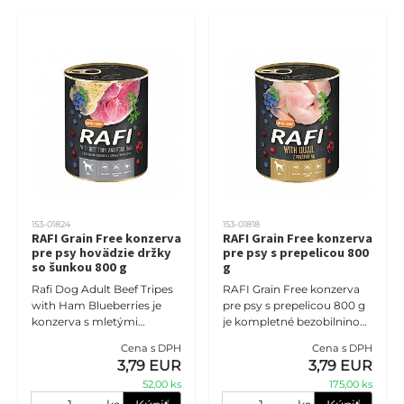
153-01824
153-01818
RAFI Grain Free konzerva
RAFI Grain Free konzerva
pre psy hovädzie držky
pre psy s prepelicou 800
so šunkou 800 g
g
Rafi Dog Adult Beef Tripes
RAFI Grain Free konzerva
with Ham Blueberries je
pre psy s prepelicou 800 g
konzerva s mletými
je kompletné bezobilninové
hovädzími držkami a
mokré krmivo pre dospelé
Cena s DPH
Cena s DPH
bravčovou šunkou,
psy všetkých plemien.
3,79 EUR
3,79 EUR
čučoriedkami a
Prepeličie mäso patrí me
52,00 ks
175,00 ks
brusnicami, bez obsahu
obil