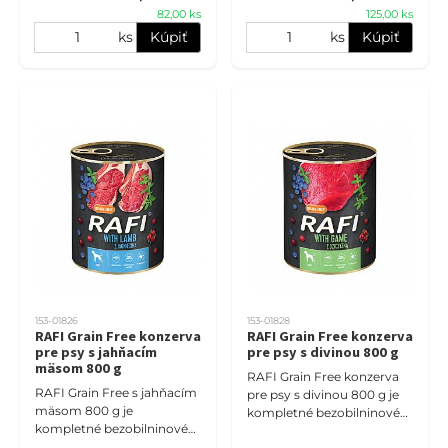
vysokým po
82,00 ks
125,00 ks
výraznejšiu
ks
Kúpiť
ks
Kúpiť
153-01826
153-01828
RAFI Grain Free konzerva
RAFI Grain Free konzerva
pre psy s jahňacím
pre psy s divinou 800 g
mäsom 800 g
RAFI Grain Free konzerva
RAFI Grain Free s jahňacím
pre psy s divinou 800 g je
mäsom 800 g je
kompletné bezobilninové
kompletné bezobilninové
mokré krmivo pre dospelé
mokré krmivo pre dospelé