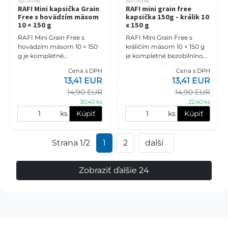
153-01131B
153-01133B
RAFI Mini kapsička Grain
RAFI mini grain free
Free s hovädzím mäsom
kapsička 150g - králik 10
10 × 150 g
x 150 g
RAFI Mini Grain Free s
RAFI Mini Grain Free s
hovädzím mäsom 10 × 150
králičím mäsom 10 × 150 g
g je kompletné
je kompletné bezobilninové
bezobilninové mokré
mokré krmivo pre dospelé
Cena s DPH
Cena s DPH
krmivo pre dospelé psy
psy malých plemien vo
13,41 EUR
13,41 EUR
malých plemien vo
výhodnom balení. Jemná
14,90 EUR
14,90 EUR
výhodnom balení.
král
Obsahuje 6
30,40 ks
22,40 ks
ks
Kúpiť
ks
Kúpiť
Strana 1/2
1
2
další
Zobraziť ďalšie 24