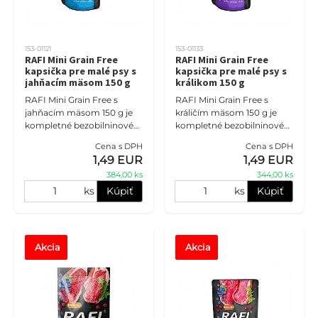
153-01121
153-01133
RAFI Mini Grain Free
RAFI Mini Grain Free
kapsička pre malé psy s
kapsička pre malé psy s
jahňacím mäsom 150 g
králikom 150 g
RAFI Mini Grain Free s
RAFI Mini Grain Free s
jahňacím mäsom 150 g je
králičím mäsom 150 g je
kompletné bezobilninové
kompletné bezobilninové
mokré krmivo pre dospelé
mokré krmivo pre dospelé
Cena s DPH
Cena s DPH
psy malých plemien.
psy malých plemien.
1,49 EUR
1,49 EUR
Obsahuje 65 % mäsa a
Jemná králičia receptúra je
384,00 ks
344,00 ks
živočíšnych z
vhodno
ks
Kúpiť
ks
Kúpiť
Akcia
Akcia