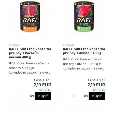
153-01423
153-01428
RAFI Grain Free konzerva
RAFI Grain Free konzerva
pre psy s kačacím
pre psy s divinou 400 g
mäsom 400 g
RAFI Grain Free konzerva
RAFI Grain Free s kačacím
pre psy s divinou 400 g je
mäsom 400 g je
kompletné bezobilninové
kompletné bezobilninové
mokré krmivo pre dospelé
mokré krmivo pre dospelé
psy všetkých plemien.
Cena s DPH
Cena s DPH
psy všetkých plemien.
Divina patrí medzi menej tr
2,19 EUR
2,19 EUR
Kačacia receptúra prináša
140,00 ks
163,00 ks
výraznejšiu
ks
Kúpiť
ks
Kúpiť