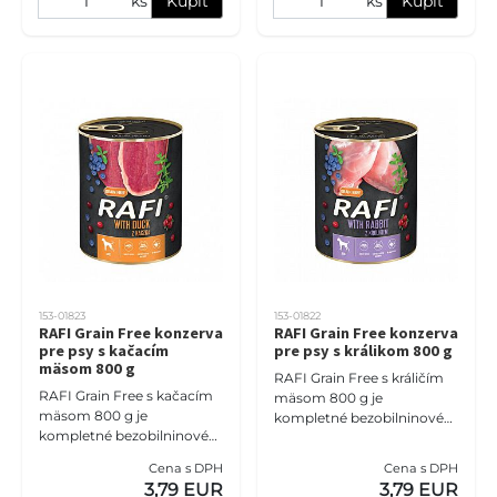
ks
Kúpiť
ks
Kúpiť
153-01823
153-01822
RAFI Grain Free konzerva
RAFI Grain Free konzerva
pre psy s kačacím
pre psy s králikom 800 g
mäsom 800 g
RAFI Grain Free s králičím
RAFI Grain Free s kačacím
mäsom 800 g je
mäsom 800 g je
kompletné bezobilninové
kompletné bezobilninové
mokré krmivo pre dospelé
mokré krmivo pre dospelé
psy všetkých plemien.
Cena s DPH
Cena s DPH
psy všetkých plemien.
Jemná králičia receptúra s
3,79 EUR
3,79 EUR
Kačacia receptúra prináša