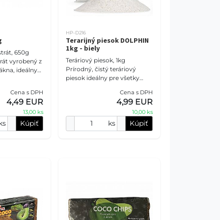
HP-D216
g
Terarijný piesok DOLPHIN
1kg - biely
trát, 650g
Teráriový piesok, 1kg
rát vyrobený z
Prírodný, čistý teráriový
kna, ideálny
piesok ideálny pre všetky
um aj
púštne plazy a bezstavovce.
liny.
Cena s DPH
Cena s DPH
Môže byť použitý ako
odobé
4,49 EUR
4,99 EUR
primárny substrátový zákla
13,00 ks
10,00 ks
ks
Kúpiť
ks
Kúpiť