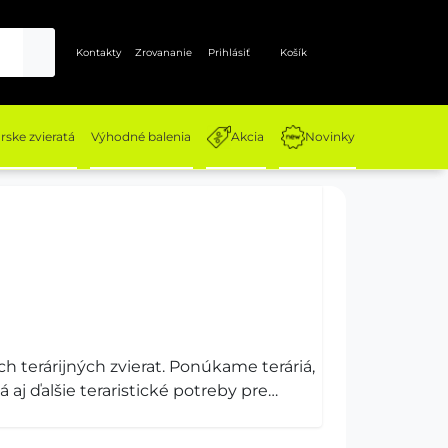
Kontakty
Zrovananie
Prihlásiť
Košík
ske zvieratá
Výhodné balenia
Akcia
Novinky
ch terárijných zvierat. Ponúkame teráriá,
á aj ďalšie teraristické potreby pre