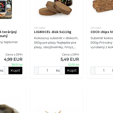
HP-D602
HP-D601
 terárijný
LIGNOCEL disk 5x110g
COCO chips 5
anatý
Kokosový substrát v diskoch,
Substrát kokos
jný teplomer
550g pre plazy Najlepšie pre
500g Prírodný substrát
plazy, obojživelníky, hmyz,
vyrobený z ko
pavúkovce a tropické
lupienkov urč
Cena s DPH
Cena s DPH
rastliny, 100% prírodné, mleté
plazy, obojžive
4,99 EUR
5,49 EUR
kokosové vl
pavúkovce a tr
38,00 ks
52,00 ks
ks
Kúpiť
ks
Kúpiť