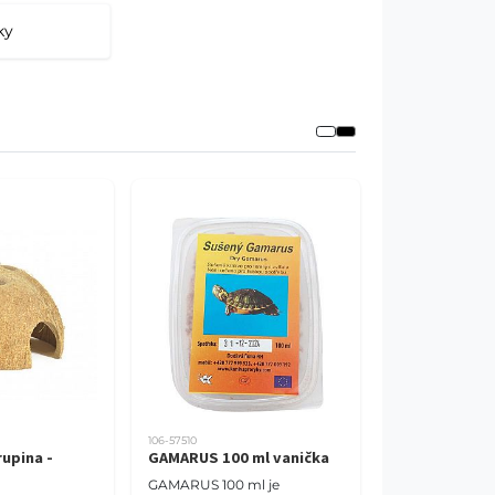
, správny substrát a vyvážená výživa
ky
otické zvieratá. Vyberte si spoľahlivé
106-57510
upina -
GAMARUS 100 ml vanička
GAMARUS 100 ml je