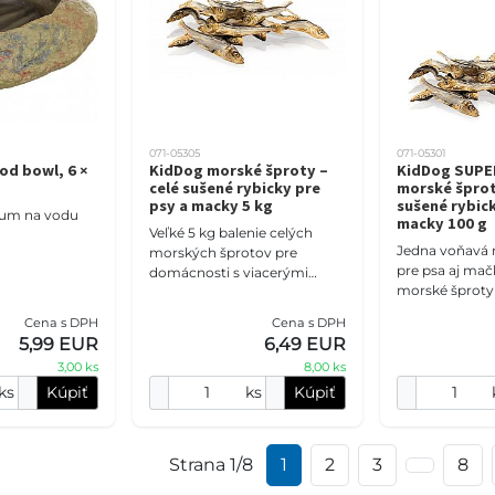
071-05305
071-05301
od bowl, 6 ×
KidDog morské šproty –
KidDog SUPE
celé sušené rybicky pre
morské šprot
psy a macky 5 kg
sušené rybick
rium na vodu
macky 100 g
Veľké 5 kg balenie celých
Jedna voňavá 
morských šprotov pre
pre psa aj mač
domácnosti s viacerými
morské šproty 
zvieratami, chovateľov aj
cm sú pomaly 
pravidelné odmeňovanie.
Cena s DPH
Cena s DPH
teplote do 50 °
Čisté sušené rybičky pre psy
5,99 EUR
6,49 EUR
neobsahujú obi
3,00 ks
8,00 ks
ks
Kúpiť
ks
Kúpiť
Strana 1/8
1
2
3
8