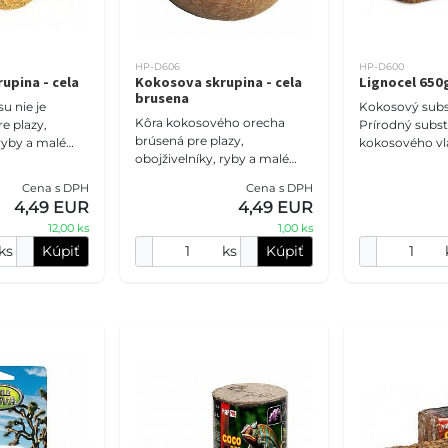
HP-D606
HP-D600
upina - cela
Kokosova skrupina - cela
Lignocel 650
brusena
u nie je
Kokosový subs
Kôra kokosového orecha
e plazy,
Prírodný subst
brúsená pre plazy,
 ryby a malé
kokosového vlá
obojživelníky, ryby a malé
pre vaše terári
hlodavce Kokosová škrupina
prístrešok pre
črepníkové rast
Cena s DPH
Cena s DPH
je ideálna ako prístrešok pre
v vodnýc
Umožňuje dlh
4,49 EUR
4,49 EUR
mnoho druhov vodných ži
udržiavan
12,00 ks
1,00 ks
ks
Kúpiť
ks
Kúpiť