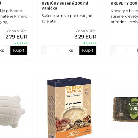
l
RYBIČKY sušené 200 ml
KREVETY 200 
vanička
je prírodné,
Krevety v bale
Sušené krmivo pre terárijné
ohatené krmivo
sušené krevet
zvieratá.
ryby,
prírodné krmi
 zo 100 %
alebo terárijne 
Cena s DPH
Cena s DPH
í – malých
2,79 EUR
3,29 EUR
h kôrovcov zo
38,00 ks
92,00 ks
ks
Kúpiť
ks
Kúpiť