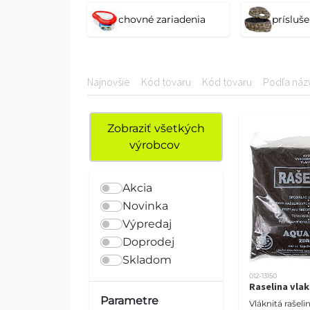
Správne vybavené terárium je zákla
chovné zariadenia
prísluše
pomáhajú zabezpečiť prirodzené podm
produkty pre každodennú starostliv
Najnovšie
Kód tovaru
Kód tovaru
Podľa náz
Zobraziť všetkých
výrobcov
Akcia
Novinka
Výpredaj
Doprodej
Skladom
012-13150
Raselina vlak
Parametre
Vláknitá rašel