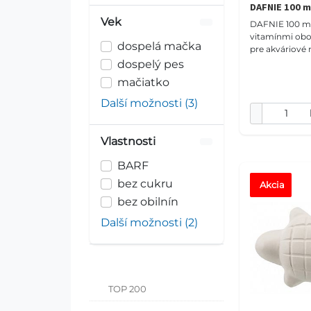
DAFNIE 100 m
Vek
DAFNIE 100 ml 
vitamínmi ob
dospelá mačka
pre akváriové 
pozostávajúce
dospelý pes
sušených dafni
mačiatko
sladkovodnýc
sk
Další možnosti (3)
Vlastnosti
BARF
bez cukru
Akcia
bez obilnín
Další možnosti (2)
TOP 200