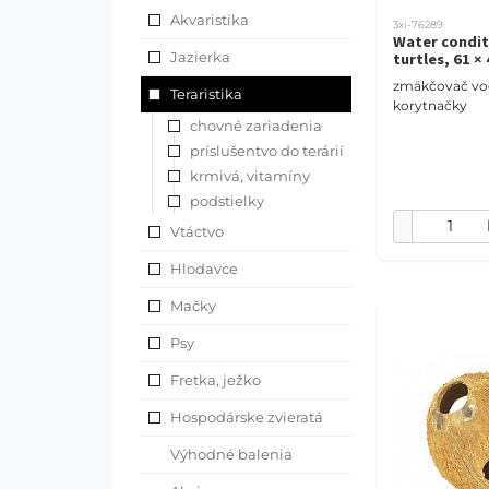
Akvaristika
3xi-76289
Water condit
Jazierka
turtles, 61 ×
zmäkčovač vo
Teraristika
korytnačky
chovné zariadenia
príslušentvo do terárií
krmivá, vitamíny
podstielky
Vtáctvo
Hlodavce
Mačky
Psy
Fretka, ježko
Hospodárske zvieratá
Výhodné balenia