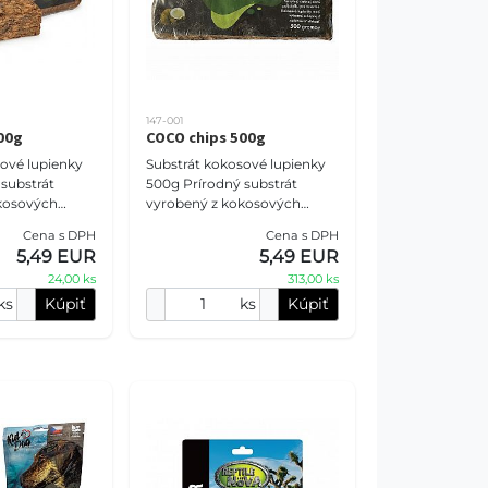
147-001
00g
COCO chips 500g
ové lupienky
Substrát kokosové lupienky
500g Prírodný substrát
kosových
vyrobený z kokosových
ených pre
lupienkov určených pre
Cena s DPH
Cena s DPH
lníky, hmyz,
plazy, obojživelníky, hmyz,
5,49 EUR
5,49 EUR
opické rast
pavúkovce a tropické rast
24,00 ks
313,00 ks
ks
Kúpiť
ks
Kúpiť