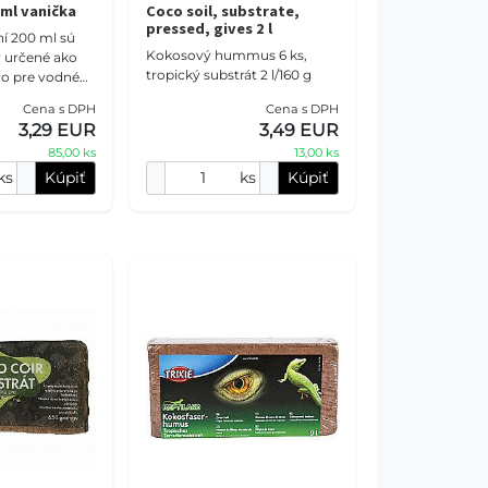
ml vanička
Coco soil, substrate,
pressed, gives 2 l
ní 200 ml sú
Kokosový hummus 6 ks,
y určené ako
tropický substrát 2 l/160 g
vo pre vodné
zvieratá.
Cena s DPH
Cena s DPH
3,29 EUR
3,49 EUR
85,00 ks
13,00 ks
ks
Kúpiť
ks
Kúpiť