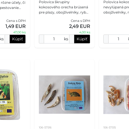
Polovica škrupiny
Polovica kokos
rôzne účely, či
kokosového orecha brúsená
nevylúpaná pre
, pestovanie
pre plazy, obojživelníky, ryby
obojživelníky, 
trenie rýbAqua
a malé hlodavce Kokosová
hlodavce Kokosová škrupina
vláknitú
Cena s DPH
Cena s DPH
škrupina je ideálna ako
je ideálna ako 
1,49 EUR
2,49 EUR
prístrešok pre mnoho druh
mnoho druhov
47,00 ks
4,00 ks
ks
Kúpiť
ks
Kúpiť
106-57516
106-57515