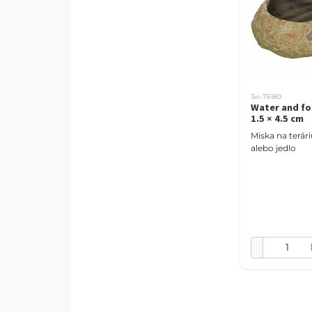
3xi-76180
Water and fo
1.5 × 4.5 cm
Miska na terá
alebo jedlo