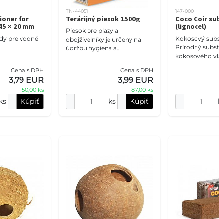
TN-44051
147-000
ioner for
Terárijný piesok 1500g
Coco Coir su
 45 × 20 mm
(lignocel)
Piesok pre plazy a
dy pre vodné
Kokosový subst
obojživelníky je určený na
Prírodný subst
údržbu hygiena a
kokosového vlá
starostlivosť o našich
pre vaše terári
domácich miláčikov.
Cena s DPH
Cena s DPH
črepníkové rast
Udržiavať najvhodnejšie
3,79 EUR
3,99 EUR
Umožňuje dlh
prostredie v terári
50,00 ks
87,00 ks
udržiava
ks
Kúpiť
ks
Kúpiť