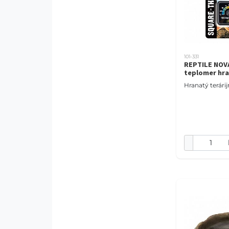
101-331
REPTILE NOVA
teplomer hr
Hranatý terári