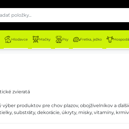
Hlodavce
Mačky
Psy
Fretka, ježko
Hospodár
otické zvieratá
ký výber produktov pre chov plazov, obojživelníkov a ďalší
elky, substráty, dekorácie, úkryty, misky, vitamíny, krmiv
 prostredia.