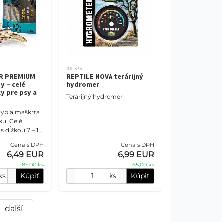
101-333
R PREMIUM
REPTILE NOVA terárijný
y – celé
hydromer
y pre psy a
Terárijný hydromer
rybia maškrta
ku. Celé
s dĺžkou 7 – 10
sušené pri
Cena s DPH
Cena s DPH
C a
6,49 EUR
6,99 EUR
lniny, cukor
85,00 ks
65,00 ks
ks
Kúpiť
ks
Kúpiť
další