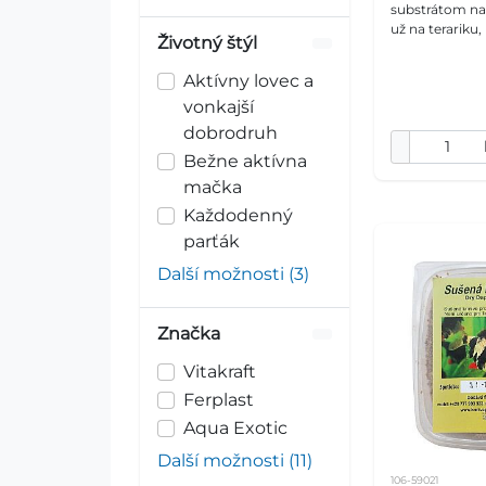
substrátom na 
už na terariku
Životný štýl
rastlín alebo 
Exotic ponúka 
Aktívny lovec a
rašelinu s
vonkajší
dobrodruh
Bežne aktívna
mačka
Každodenný
parťák
Další možnosti (3)
Značka
Vitakraft
Ferplast
Aqua Exotic
Další možnosti (11)
106-59021