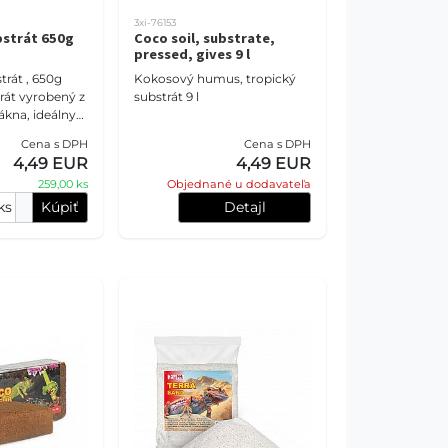
3xi-76153
bstrát 650g
Coco soil, substrate,
pressed, gives 9 l
rát , 650g
Kokosový humus, tropický
rát vyrobený z
substrát 9 l
kna, ideálny
um aj
Cena s DPH
Cena s DPH
liny.
4,49 EUR
4,49 EUR
odobé
259,00 ks
Objednané u dodavateľa
ks
Kúpiť
Detajl