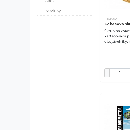
Akcia
Novinky
HP-D605
Kokosova skr
Škrupina kokos
kartáčovaná pr
obojživelníky,
hlodavce Kokosová škrupina
je ideálna ako 
mnoho druho