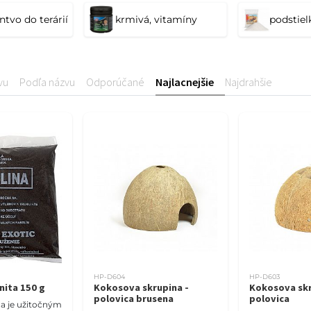
dom zdravého chovu. Kvalitné osvetlenie, vhodná teplota
ntvo do terárií
krmivá, vitamíny
podstiel
ienky pre jaštery, hady, korytnačky, gekóny aj ďalšie ex
osť o vaše terárijné zvieratá na jednom mieste.
vu
Podľa názvu
Odporúčané
Najlacnejšie
Najdrahšie
HP-D604
HP-D603
nita 150 g
Kokosova skrupina -
Kokosova skr
polovica brusena
polovica
ina je užitočným