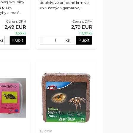
ovej škrupiny
doplnkové prírodné krmivo
 plazy,
zo sušených gamarov,
ryby a malé
vhodné najmä pre vodné a
suchozemské korytnačky,
Cena s DPH
Cena s DPH
prístrešok pre
dravé ryby, koi kapre, agamy,
2,49 EUR
2,79 EUR
 vo
krevet
3,00 ks
113,00 ks
ks
Kúpiť
ks
Kúpiť
3xi-76152