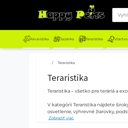
Akvaristika
Jazierka
Teraristika
Vtáctvo
/
Teraristika
Teraristika
Teraristika – všetko pre teráriá a ex
V kategórii Teraristika nájdete širo
osvetlenie, výhrevné žiarovky, podsti
Zobraziť viac
vytvorenie vhodného a bezpečného