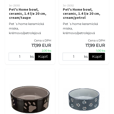
3xi-25055
3xi-25052
Pet's Home bowl,
Pet's Home bowl,
ceramic, 1.4 l/ø 20 cm,
ceramic, 1.4 l/ø 20 cm,
cream/taupe
cream/petrol
Pet´s home keramická
Pet´s home keramická
miska,
miska,
krémovo/petrolejová
krémovo/petrolejová
Cena s DPH
Cena s DPH
17,99 EUR
17,99 EUR
2,00 ks
1,00 ks
ks
Kúpiť
ks
Kúpiť