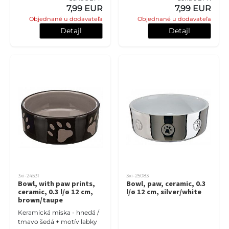
7,99 EUR
7,99 EUR
Objednané u dodavateľa
Objednané u dodavateľa
Detajl
Detajl
3xi-24531
3xi-25083
Bowl, with paw prints,
Bowl, paw, ceramic, 0.3
ceramic, 0.3 l/ø 12 cm,
l/ø 12 cm, silver/white
brown/taupe
Keramická miska - hnedá /
tmavo šedá + motív labky