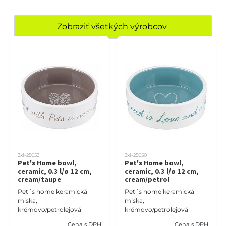
Zobraziť všetkých výrobcov
3xi-25053
3xi-25050
Pet's Home bowl,
Pet's Home bowl,
ceramic, 0.3 l/ø 12 cm,
ceramic, 0.3 l/ø 12 cm,
cream/taupe
cream/petrol
Pet´s home keramická
Pet´s home keramická
miska,
miska,
krémovo/petrolejová
krémovo/petrolejová
Cena s DPH
Cena s DPH