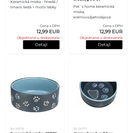
Keramická miska - hnedá /
Pet´s home keramická
tmavo šedá + motív labky
miska,
krémovo/petrolejová
Cena s DPH
Cena s DPH
12,99 EUR
12,99 EUR
Objednané u dodavateľa
Objednané u dodavateľa
Detajl
Detajl
3xi-24775
3xi-24777