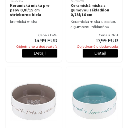
3xi-25084
3xi-24778
Keramická miska pre
Keramická miska s
psov 0,8l/15 cm
gumovou základňou
strieborno biela
0,75l/16 cm
kremická miska
Keramická miska s packou
a gumovou základňou
Cena s DPH
Cena s DPH
14,99 EUR
17,99 EUR
Objednané u dodavateľa
Objednané u dodavateľa
Detajl
Detajl