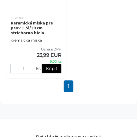
3xi-25085
Keramická miska pre
psov 1,5l/19 cm
strieborno biela
kremaická miska
Cena s DPH
23,99 EUR
9,00 ks
ks
Kúpiť
1