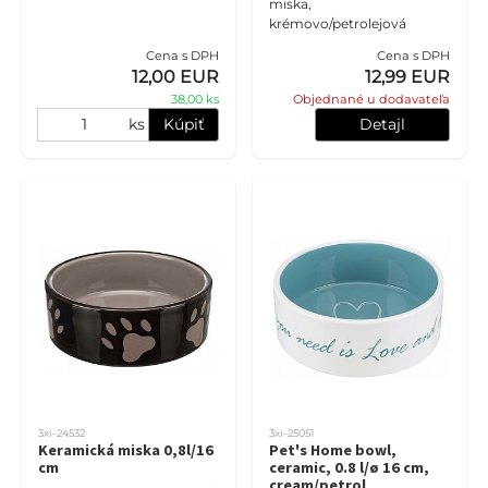
miska,
krémovo/petrolejová
Cena s DPH
Cena s DPH
12,00 EUR
12,99 EUR
38,00 ks
Objednané u dodavateľa
ks
Kúpiť
Detajl
3xi-24532
3xi-25051
Keramická miska 0,8l/16
Pet's Home bowl,
cm
ceramic, 0.8 l/ø 16 cm,
cream/petrol