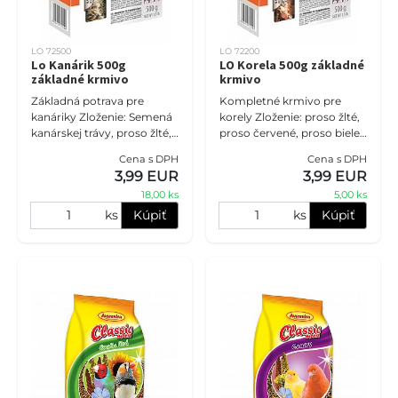
LO 72500
LO 72200
Lo Kanárik 500g
LO Korela 500g základné
základné krmivo
krmivo
Základná potrava pre
Kompletné krmivo pre
kanáriky Zloženie: Semená
korely Zloženie: proso žlté,
kanárskej trávy, proso žlté,
proso červené, proso biele,
proso červené, repka,
kanárska tráva, lúpaný
Cena s DPH
Cena s DPH
proso biele, lúpaný ovos,
ovos, pohánka, ľanové
3,99 EUR
3,99 EUR
ľanové semienko, konopné
semienko, cirok biely, ciro
18,00 ks
5,00 ks
s
ks
Kúpiť
ks
Kúpiť