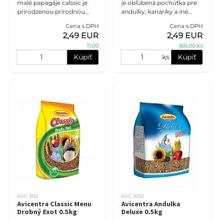
malé papagáje calssic je
je obľúbená pochúťka pre
prirodzenou prírodnou
andulky, kanáriky a iné
potravou pre korely,
drobné vtáčiky. Tieto
Cena s DPH
Cena s DPH
agapornisy, Rosely,
prírodné klasy fungujú ako
2,49 EUR
2,49 EUR
neofémy a ostatné malé
skvelá hračka do klietky
11,00
166,00 ks
papagáje chov
Kúpiť
ks
Kúpiť
AVC 3132
AVC 3032
Avicentra Classic Menu
Avicentra Andulka
Drobný Exot 0.5kg
Deluxe 0.5kg