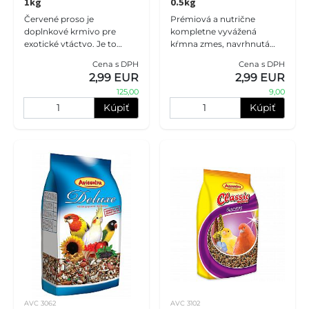
1kg
0.5kg
Červené proso je
Prémiová a nutrične
doplnkové krmivo pre
kompletne vyvážená
exotické vtáctvo. Je to
kŕmna zmes, navrhnutá
výborné jadrové krmivo s
špeciálne pre každodenné
Cena s DPH
Cena s DPH
vyšším obsahom vlákniny.
potreby kanárikov,
2,99 EUR
2,99 EUR
Môžete ho podávať buď
poskytuje pestrý základ
125,00
9,00
celé, alebo mlet
dennej stravy a dodáv
Kúpiť
Kúpiť
AVC 3062
AVC 3102