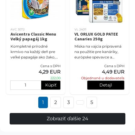
AVC 3072
VL 24011
Avicentra Classic Menu
VL ORLUX GOLD PATEE
Velký papagáj 1kg
Canaries 250g
Kompletné prírodné
Miska na vajcia pripravená
krmivo na každý deň pre
na použitie pre kanáriky,
veľké papagáje ako žako,
európske spevavce a
ara, kakadu či amazoňan.
tropické vtáky.
Cena s DPH
Cena s DPH
Doprajte svojmu veľkému
4,29 EUR
4,49 EUR
papagájovi to najlepšie z
222,00
Objednané u dodavateľa
prírody
Kúpiť
Detajl
1
2
3
5
Zobraziť ďalšie 24