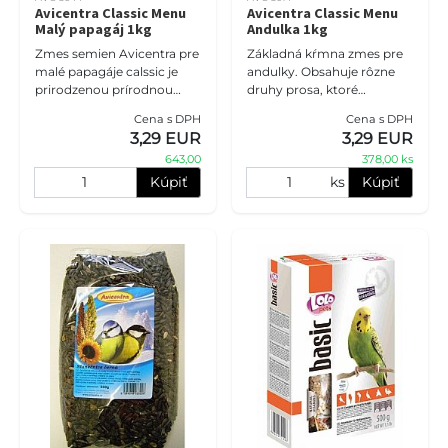
Avicentra Classic Menu
Avicentra Classic Menu
Malý papagáj 1kg
Andulka 1kg
Zmes semien Avicentra pre
Základná kŕmna zmes pre
malé papagáje calssic je
andulky. Obsahuje rôzne
prirodzenou prírodnou
druhy prosa, ktoré
potravou pre korely,
napodobňujú prirodzenú
Cena s DPH
Cena s DPH
agapornisy, Rosely,
stravu anduliek v prírode a
3,29 EUR
3,29 EUR
neofémy a ostatné malé
tým podporujú správnu
643,00
378,00 ks
papagáje chov
funkciu čr
Kúpiť
ks
Kúpiť