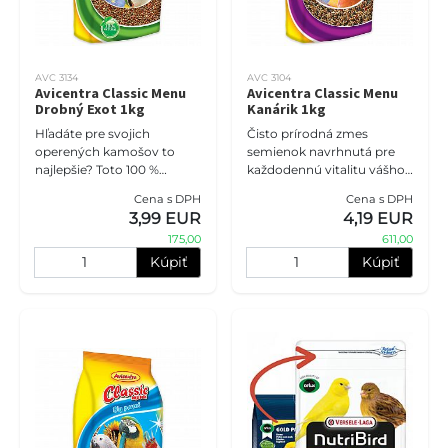
AVC 3134
AVC 3104
Avicentra Classic Menu
Avicentra Classic Menu
Drobný Exot 1kg
Kanárik 1kg
Hľadáte pre svojich
Čisto prírodná zmes
operených kamošov to
semienok navrhnutá pre
najlepšie? Toto 100 %
každodennú vitalitu vášho
prírodné krmivo dodá
kanárika. Toto vyvážené
Cena s DPH
Cena s DPH
gouldám, amadinám či
základné krmivo dodá
3,99 EUR
4,19 EUR
astrildom všetko, čo
vtáčikovi správnu dávku
175,00
611,00
potrebujú. Starostlivo n
energie, udr
Kúpiť
Kúpiť