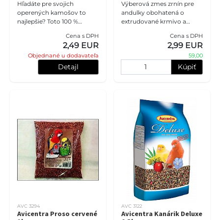
Hľadáte pre svojich
Výberová zmes zrnín pre
operených kamošov to
andulky obohatená o
najlepšie? Toto 100 %
extrudované krmivo a
prírodné krmivo dodá
vitamínové perly. Vhodné
Cena s DPH
Cena s DPH
gouldám, amadinám či
pre majiteľov jednej
2,49 EUR
2,99 EUR
astrildom všetko, čo
andulky.
Objednané u dodavateľa
59,00
potrebujú. Starostlivo n
Detajl
Kúpiť
AVC 3294
AVC 3122
Avicentra Proso cervené
Avicentra Kanárik Deluxe