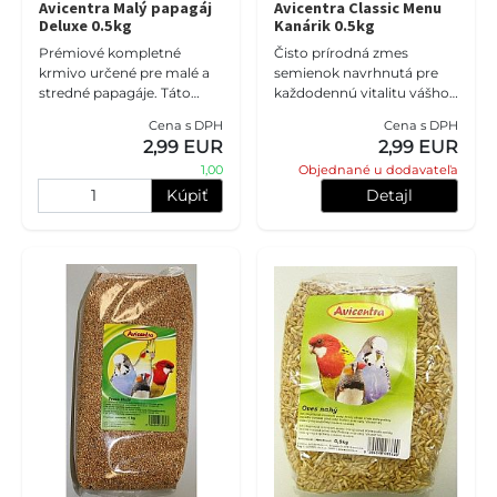
Avicentra Malý papagáj
Avicentra Classic Menu
Deluxe 0.5kg
Kanárik 0.5kg
Prémiové kompletné
Čisto prírodná zmes
krmivo určené pre malé a
semienok navrhnutá pre
stredné papagáje. Táto
každodennú vitalitu vášho
gurmánska zmes zrnín je
kanárika. Toto vyvážené
Cena s DPH
Cena s DPH
navrhnutá pre každodenné
základné krmivo dodá
2,99 EUR
2,99 EUR
kŕmenie, pričom
vtáčikovi správnu dávku
1,00
Objednané u dodavateľa
zabezpečuje optimá
energie, ud
Kúpiť
Detajl