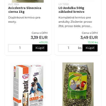
AVC 3324
LO 72100
Avicdentra Slnecnica
LO Andulka 500g
cierna 1kg
základné krmivo
Doplnkové krmivo pre
Kompletné krmivo pre
exoty.
andulky Zloženie: proso
žlté, proso biele, proso
červené, semeno kanárskej
Cena s DPH
Cena s DPH
trávy, lúpaný ovos, ľanové
3,39 EUR
3,49 EUR
semienko, arašidy, semeno
439,00
13,00 ks
n
Kúpiť
ks
Kúpiť