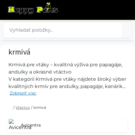
krmivá
Krmivá pre vtáky – kvalitná výživa pre papagáje,
andulky a okrasné vtáctvo
V kategórii Krmivá pre vtáky nájdete široký výber
kvalitných krmív pre andulky, papagáje, kanáriky,
Zobraziť viac
exoty a ďalšie okrasné vtáctvo. Ponúkame zmesi
semien, kompletné krmivá, doplnkové krmivá,
maškrty a výživové doplnky, ktoré podporujú
/
Vtáctvo
/
krmivá
zdravie, vitalitu a prirodzenú kondíciu vtákov.
Vyberte si z obľúbených značiek ako Avicentra,
Avicentra
Lolo Pets a ďalších výrobcov kvalitných krmív pre