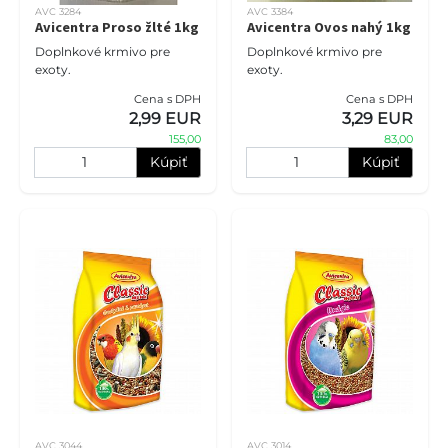
AVC 3284
AVC 3384
Avicentra Proso žlté 1kg
Avicentra Ovos nahý 1kg
Doplnkové krmivo pre
Doplnkové krmivo pre
exoty.
exoty.
Cena s DPH
Cena s DPH
2,99 EUR
3,29 EUR
155,00
83,00
Kúpiť
Kúpiť
AVC 3044
AVC 3014