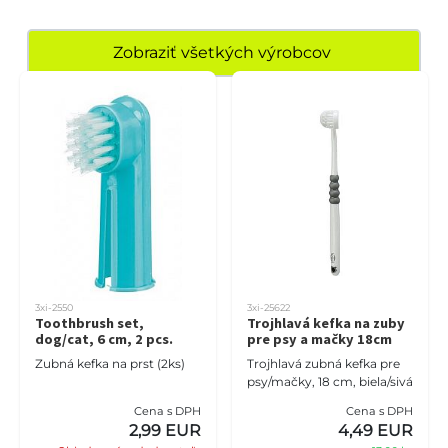
Zobraziť všetkých výrobcov
3xi-2550
3xi-25622
Toothbrush set,
Trojhlavá kefka na zuby
dog/cat, 6 cm, 2 pcs.
pre psy a mačky 18cm
Zubná kefka na prst (2ks)
Trojhlavá zubná kefka pre
psy/mačky, 18 cm, biela/sivá
Cena s DPH
Cena s DPH
2,99 EUR
4,49 EUR