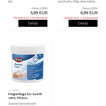
ks)
príchuťou 50g, dve zubné
kefky)
Cena s DPH
Cena s DPH
5,99 EUR
6,99 EUR
Objednané u dodavateľa
Objednané u dodavateľa
Detajl
Detajl
3xi-29393
Fingerlings for tooth
care, 50 pcs.
Zubná starostlivosť -