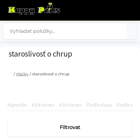
staroslivosť o chrup
/
Mačky
/
staroslivosť o chrup
Najnovšie
Kód tovaru
Kód tovaru
Podľa názvu
Podľa názv
Filtrovat