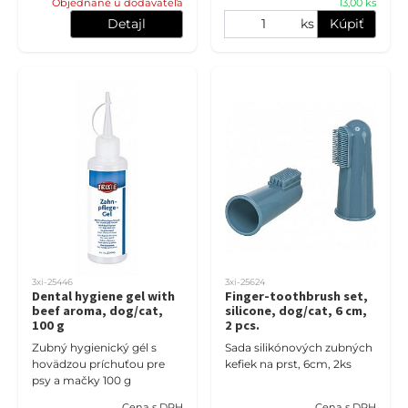
Objednané u dodavateľa
13,00 ks
Detajl
ks
Kúpiť
3xi-25446
3xi-25624
Dental hygiene gel with
Finger-toothbrush set,
beef aroma, dog/cat,
silicone, dog/cat, 6 cm,
100 g
2 pcs.
Zubný hygienický gél s
Sada silikónových zubných
hovädzou príchuťou pre
kefiek na prst, 6cm, 2ks
psy a mačky 100 g
Cena s DPH
Cena s DPH