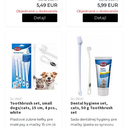
5,49 EUR
5,99 EUR
Objednané u dodavateľa
Objednané u dodavateľa
Detajl
Detajl
3xi-25621
3xi-25620
Toothbrush set, small
Dental hygiene set,
dogs/cats, 15 cm, 4 pcs.,
cats, 50 g Toothbrush
white
set
Plastové zubné kefky pre
Sada dentálnej hygieny pre
malé psy a mačky 15 cm (4
mačky (pasta so syrovou