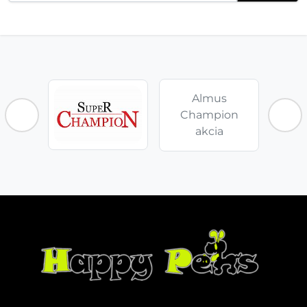
Almus
Champion
akcia