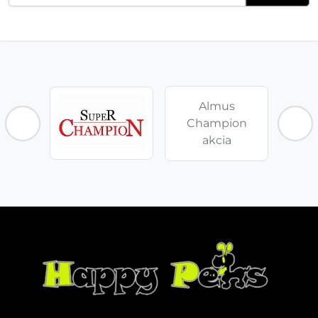
Almus
Champion
akcia