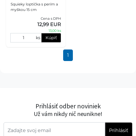
Squieky loptička s perím a
myškou 15 cm
Cena s DPH
12,99 EUR
13,00 ks
ks
Kúpiť
1
Prihlásiť odber noviniek
Už vám nikdy nič neunikne!
Prihlásiť