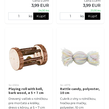
Cena s DPH
Cena s DPH
3,99 EUR
3,99 EUR
24,00 ks
21,00 ks
ks
Kúpiť
ks
Kúpiť
3xi-61654
3xi-45715
Playing roll with bell,
Rattle candy, polyester,
bark wood, ø 5 × 7 cm
10 cm
Drevený valček s rolničkou
Cukrík z vlny s rolničkou,
pre morčatá a králiky,
hračka pre mačky,
drevo s kôrou, ø 5 × 7 cm
polyester, 10 cm