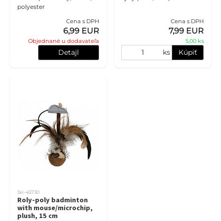
polyester
Cena s DPH
Cena s DPH
6,99 EUR
7,99 EUR
Objednané u dodavateľa
5,00 ks
Detajl
ks
Kúpiť
3xi-45730
Roly-poly badminton
with mouse/microchip,
plush, 15 cm