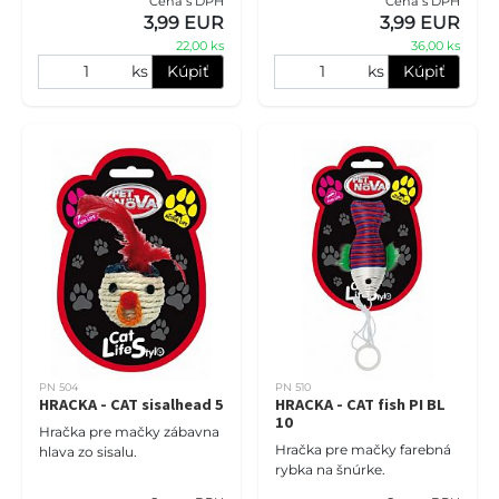
Cena s DPH
Cena s DPH
materiálov. Štruktúra a
3,99 EUR
3,99 EUR
farba hračiek prebúdza v
22,00 ks
36,00 ks
mačke inštinkt lovca
ks
Kúpiť
ks
Kúpiť
PN 504
PN 510
HRACKA - CAT sisalhead 5
HRACKA - CAT fish PI BL
10
Hračka pre mačky zábavna
Hračka pre mačky farebná
hlava zo sisalu.
rybka na šnúrke.