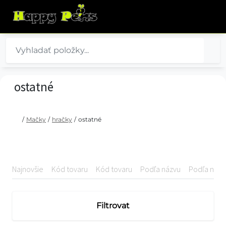
ostatné
/
Mačky
/
hračky
/
ostatné
Najnovšie
Kód tovaru
Kód tovaru
Podľa názvu
Podľa názv
Filtrovat