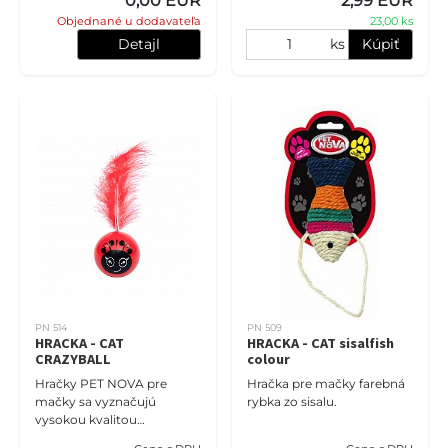
0,00 EUR
2,99 EUR
farba hračiek prebúdza v
mačke inštinkt lovca
Objednané u dodavateľa
23,00 ks
mačke inštinkt lovca
Detajl
ks
Kúpiť
PN 514
PN 509
HRACKA - CAT
HRACKA - CAT sisalfish
CRAZYBALL
colour
Hračky PET NOVA pre
Hračka pre mačky farebná
mačky sa vyznačujú
rybka zo sisalu.
vysokou kvalitou
spracovania z prírodných