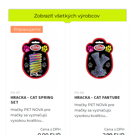
Zobraziť všetkých výrobcov
Pripravujeme
PN 517
PN 516
HRACKA - CAT SPRING
HRACKA - CAT FANTUBE
SET
Hračky PET NOVA pre
Hračky PET NOVA pre
mačky sa vyznačujú
mačky sa vyznačujú
vysokou kvalitou
vysokou kvalitou
spracovania z prírodných
spracovania z prírodných
materiálov. Štruktúra a
Cena s DPH
Cena s DPH
materiálov. Štruktúra a
farba hračiek prebúdza v