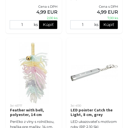
Cena s DPH
Cena s DPH
4,99 EUR
4,99 EUR
2,00 ks
7,00 ks
ks
Kúpiť
ks
Kúpiť
3xi-45717
3xi-4130
Feather with bell,
LED pointer Catch the
polyester, 14 cm
Light, 8 cm, grey
Períčko z vlny s rolničkou,
LED ukazovateľ s motívom
hračka pre mačky, 14 cm,
ryby (RP 2,10 Sk)