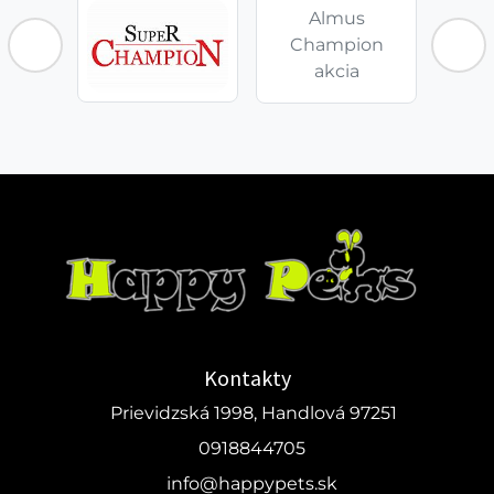
Almus
Champion
akcia
Kontakty
Prievidzská 1998, Handlová 97251
0918844705
info@happypets.sk