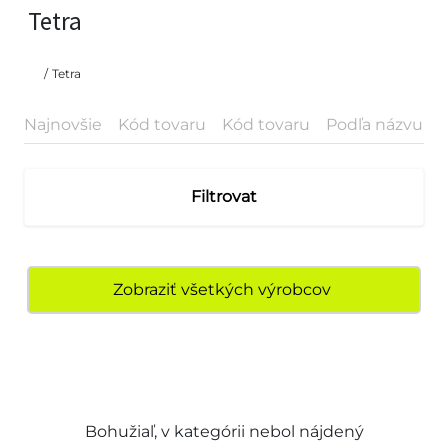
Tetra
/
Tetra
Najnovšie
Kód tovaru
Kód tovaru
Podľa názvu
P
Filtrovat
Zobraziť všetkých výrobcov
Bohužiaľ, v kategórii nebol nájdený