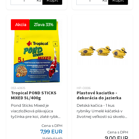
Akcia
Zľava
 33%
053-40615
HP-O006
Tropical POND STICKS
Plastové kaciatko -
MIXED 5L/400g
dekorácia do jazierka
Pond Sticks Mixed je
Detská kačica - 1 kus
viaczložková plávajúca
rybníky Umelé káčatká v
tyčinka pre koi, zlaté rybky
životnej veľkosti sú skvelou
a iné okrasné kaprovité
ozdobou rybníka alebo
Cena s DPH
ryby chované v záhradných
záhrady. Výrobok je
7,99 EUR
Cena s DPH
jazierkach a rybníkoch. Sta
vyrobený z materiálu
9,00 EUR
11,99 EUR
odolného v