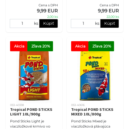
rybníku alebo vodnej diere
ostatné rybníky. Správne
Cena s DPH
Cena s DPH
Pristávacia sieť je
vyvážené zloženie je
9,99 EUR
9,99 EUR
nevyhnutnosťou pre
zárukou vynikajúcich,
2,00 ks
22,00 ks
každého majiteľa
energeti
ks
Kúpiť
ks
Kúpiť
Akcia
Zľava
 20%
Akcia
Zľava
 20%
053-40338
053-40616
Tropical POND STICKS
Tropical POND STICKS
LIGHT 10L/900g
MIXED 10L/800g
Pond Sticks Light je
Pond Sticks Mixed je
viaczložkové krmivo vo
viaczložková plávajúca