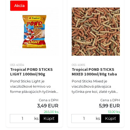
Akcia
053-40334
053-40815
Tropical POND STICKS
Tropical POND STICKS
LIGHT 1000ml/90g
MIXED 1000ml/80g tuba
Pond Sticks Light je
Pond Sticks Mixed je
viaczložkové krmivo vo
viaczložková plávajúca
forme plávajúcich tyčiniek,
tyčinka pre koi, zlaté rybky
určené pre koi kapry a iné
a iné okrasné kaprovité
Cena s DPH
Cena s DPH
druhy rýb v záhradných
ryby chované v záhradných
3,49 EUR
5,99 EUR
jazierkach. Krmivo je
jazierkach a rybníkoch. Sta
265,00 ks
13,00 ks
vyrobe
ks
Kúpiť
ks
Kúpiť