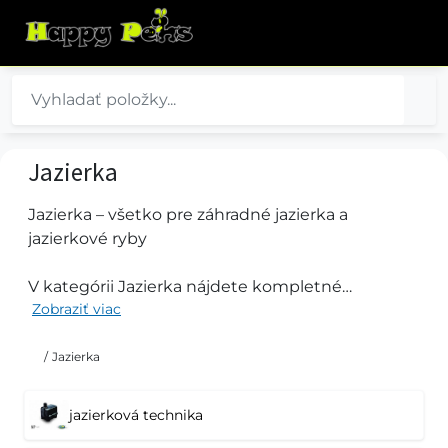
Jazierka
Jazierka – všetko pre záhradné jazierka a
jazierkové ryby
V kategórii Jazierka nájdete kompletné
Zobraziť viac
vybavenie pre starostlivosť o záhradné jazierka a
jazierkové ryby. Ponúkame jazierkovú techniku,
krmivá pre jazierkové ryby, prípravky na úpravu
/
Jazierka
vody, sieťky, dekorácie a ďalšie príslušenstvo pre
jazierka.
jazierková technika