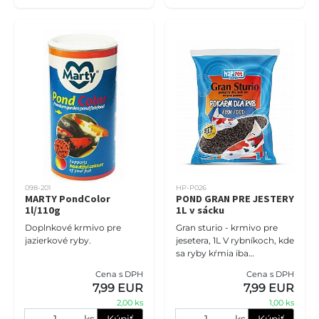
098-201
HP-P026
MARTY PondColor
POND GRAN PRE JESTERY
1l/110g
1L v sácku
Doplnkové krmivo pre
Gran sturio - krmivo pre
jazierkové ryby.
jesetera, 1L V rybníkoch, kde
sa ryby kŕmia iba
plávajúcou potravou, môžu
Cena s DPH
Cena s DPH
byť jesetery podvyživené.
7,99 EUR
7,99 EUR
Žľab na skutočnosť, že p
2,00 ks
1,00 ks
ks
Kúpiť
ks
Kúpiť