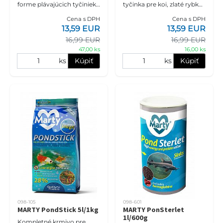
forme plávajúcich tyčiniek,
tyčinka pre koi, zlaté rybky
určené pre koi kapry a iné
a iné okrasné kaprovité
Cena s DPH
Cena s DPH
druhy rýb v záhradných
ryby chované v záhradných
13,59 EUR
13,59 EUR
jazierkach. Krmivo je
jazierkach a rybníkoch. Sta
16,99 EUR
16,99 EUR
vyrobe
47,00 ks
16,00 ks
ks
Kúpiť
ks
Kúpiť
098-105
098-601
MARTY PondStick 5l/1kg
MARTY PonSterlet
1l/600g
Kompletné krmivo pre