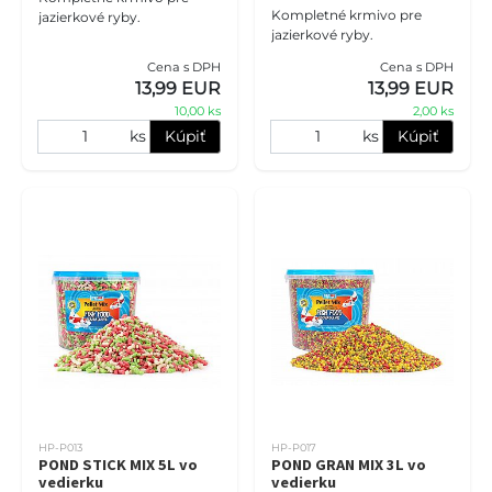
Kompletné krmivo pre
jazierkové ryby.
jazierkové ryby.
Cena s DPH
Cena s DPH
13,99 EUR
13,99 EUR
10,00 ks
2,00 ks
ks
Kúpiť
ks
Kúpiť
HP-P013
HP-P017
POND STICK MIX 5L vo
POND GRAN MIX 3L vo
vedierku
vedierku