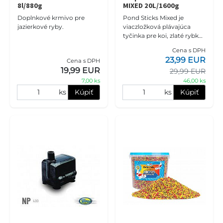
8l/880g
MIXED 20L/1600g
Doplnkové krmivo pre
Pond Sticks Mixed je
jazierkové ryby.
viaczložková plávajúca
tyčinka pre koi, zlaté rybky
a iné okrasné kaprovité
Cena s DPH
ryby chované v záhradných
23,99 EUR
Cena s DPH
jazierkach a rybníkoch. Sta
19,99 EUR
29,99 EUR
7,00 ks
46,00 ks
ks
Kúpiť
ks
Kúpiť