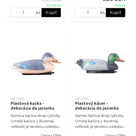
127,00 ks
7,00 ks
ks
Kúpiť
ks
Kúpiť
HP-O005
HP-O004
Plastová kacka -
Plastový kácer -
dekorácia do jazierka
dekorácia do jazierka
Samica kačice divej rybníky
Samec kačice divej rybníky
Umelá kačica v životnej
Umelá kačica v životnej
veľkosti je skvelou ozdobou
veľkosti je skvelou ozdobou
rybníka alebo záhrady.
rybníka alebo záhrady.
Cena s DPH
Cena s DPH