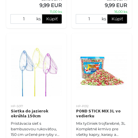
Výrobok je vyrobený z
Výrobok je vyrobený z
9,99 EUR
9,99 EUR
materiálu odolného voči
materiálu odolného voči U
11,00 ks
16,00 ks
ks
Kúpiť
ks
Kúpiť
HP-S017
HP-P012
Sietka do jazierok
POND STICK MIX 3L vo
okrúhla 150cm
vedierku
Pristávacia sieť s
Mix tyčiniek trojfarebné, 3L
bambusovou rukoväťou,
Kompletné krmivo pre
150 cm určené pre ryby v
všetky kapry, karasy a