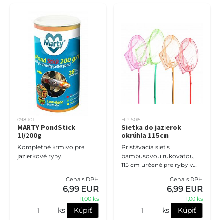
098-101
HP-S015
MARTY PondStick
Sietka do jazierok
1l/200g
okrúhla 115cm
Kompletné krmivo pre
Pristávacia sieť s
jazierkové ryby.
bambusovou rukoväťou,
115 cm určené pre ryby v
rybníku alebo vodnej diere
Cena s DPH
Cena s DPH
Pristávacia sieť je
6,99 EUR
6,99 EUR
nevyhnutnosťou pre
11,00 ks
1,00 ks
každého majiteľa
ks
Kúpiť
ks
Kúpiť