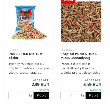
HP-P011
053-40314
POND STICK MIX 1L v
Tropical POND STICKS
sácku
MIXED 1000ml/90g
Tyčinky mix trikolóra 1L /
Pond Sticks Mixed je
80g Kompletné krmivo pre
viaczložková plávajúca
všetky kapry, karasi a
tyčinka pre koi, zlaté rybky
ostatné rybníky v jazierku.
a iné okrasné kaprovité
Cena s DPH
Cena s DPH
Správne vyvážené zloženie
ryby chované v záhradných
2,99 EUR
3,49 EUR
zaručuje dokonalé,
jazierkach a rybníkoch. Sta
49,00 ks
122,00 ks
ks
Kúpiť
ks
Kúpiť