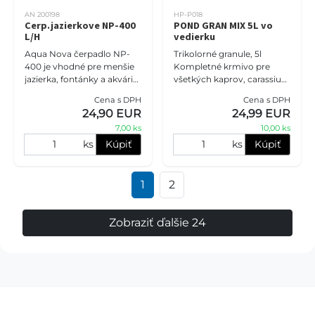
AN 200198
HP-P018
Cerp.jazierkove NP-400
POND GRAN MIX 5L vo
L/H
vedierku
Aqua Nova čerpadlo NP-
Trikolorné granule, 5l
400 je vhodné pre menšie
Kompletné krmivo pre
jazierka, fontánky a akvária.
všetkých kaprov, carassius
Tu sú jeho hlavné
a ostatné rybníky.
Cena s DPH
Cena s DPH
vlastnosti: Optimálny
Vyvážené zloženie je
24,90 EUR
24,99 EUR
prietok vody: Čerpadlo
zárukou kvalitnej plne
7,00 ks
10,00 ks
dosahuje
energetickej st
ks
Kúpiť
ks
Kúpiť
1
2
Zobraziť ďalšie 24