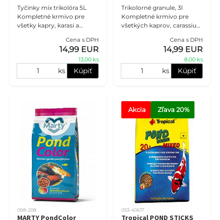
Tyčinky mix trikolóra 5L
Trikolorné granule, 3l
Kompletné krmivo pre
Kompletné krmivo pre
všetky kapry, karasi a
všetkých kaprov, carassius
ostatné rybníky v jazierku.
a ostatné rybníky.
Cena s DPH
Cena s DPH
Správne vyvážené zloženie
Vyvážené zloženie je
14,99 EUR
14,99 EUR
zaručuje dokonalé, plnoene
zárukou kvalitnej plne
13,00 ks
8,00 ks
energetickej st
ks
Kúpiť
ks
Kúpiť
Akcia
Zľava
 20%
098-208
053-40617
MARTY PondColor
Tropical POND STICKS