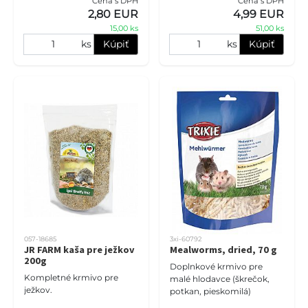
Cena s DPH
Cena s DPH
obsahuje vysoko kvalitné
2,80 EUR
4,99 EUR
živočíšne proteíny a životne
15,00 ks
51,00 ks
d
ks
Kúpiť
ks
Kúpiť
057-18685
3xi-60792
JR FARM kaša pre ježkov
Mealworms, dried, 70 g
200g
Doplnkové krmivo pre
Kompletné krmivo pre
malé hlodavce (škrečok,
ježkov.
potkan, pieskomilá)