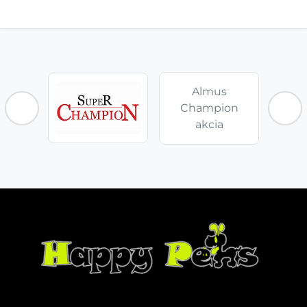
Almus
Champion
akcia