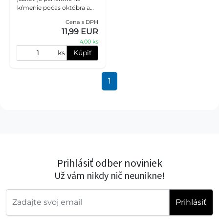
kŕmenie počas októbra a
novembra. Krmivo je bez
Cena s DPH
obilnín a neobsahuje
11,99 EUR
ovocie ani orechy.
4,00 ks
ks
Kúpiť
1
Prihlásiť odber noviniek
Už vám nikdy nič neunikne!
Prihlásiť