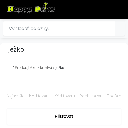
ježko
/
Fretka, ježko
/
krmivá
/
ježko
Najnovšie
Kód tovaru
Kód tovaru
Podľa názvu
Podľa názv
Filtrovat