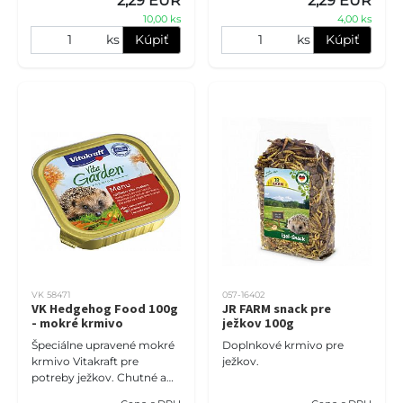
2,29 EUR
2,29 EUR
opakovanej tvorby
chronického renálneho
10,00 ks
4,00 ks
zlyhania.
ks
Kúpiť
ks
Kúpiť
VK 58471
057-16402
VK Hedgehog Food 100g
JR FARM snack pre
- mokré krmivo
ježkov 100g
Špeciálne upravené mokré
Doplnkové krmivo pre
krmivo Vitakraft pre
ježkov.
potreby ježkov. Chutné a
druhovo vyvážené krmivo