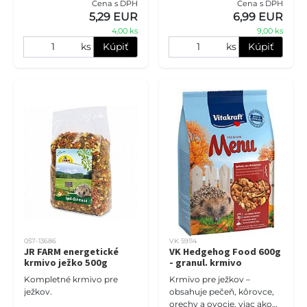
Cena s DPH
Cena s DPH
5,29 EUR
6,99 EUR
4,00 ks
9,00 ks
ks
Kúpiť
ks
Kúpiť
057-13686
VK 59114
JR FARM energetické
VK Hedgehog Food 600g
krmivo ježko 500g
- granul. krmivo
Kompletné krmivo pre
Krmivo pre ježkov –
ježkov.
obsahuje pečeň, kôrovce,
orechy a ovocie, viac ako