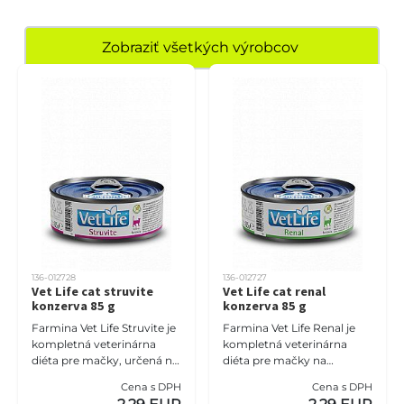
Zobraziť všetkých výrobcov
136-012728
136-012727
Vet Life cat struvite
Vet Life cat renal
konzerva 85 g
konzerva 85 g
Farmina Vet Life Struvite je
Farmina Vet Life Renal je
kompletná veterinárna
kompletná veterinárna
diéta pre mačky, určená na
diéta pre mačky na
rozpúšťanie struvitových
podporu funkcie obličiek v
Cena s DPH
Cena s DPH
kameňov a zníženie ich
prípadoch akútneho alebo