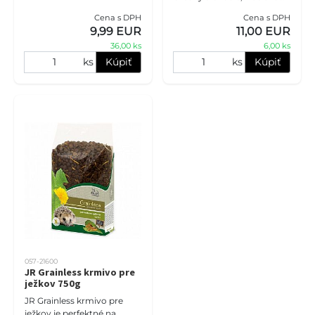
70 % živočíšnych bielkovín,
Cena s DPH
Cena s DPH
hmotnosť 600 g.
9,99 EUR
11,00 EUR
36,00 ks
6,00 ks
ks
Kúpiť
ks
Kúpiť
057-21600
JR Grainless krmivo pre
ježkov 750g
JR Grainless krmivo pre
ježkov je perfektné na