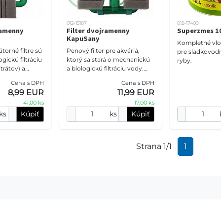
012-15187
012-17409
ramenny
Filter dvojramenny
Superzmes 1
KapuSany
Kompletné vlo
torné filtre sú
Penový filter pre akváriá,
pre sladkovod
gickú filtráciu
ktorý sa stará o mechanickú
ryby.
trátov) a
a biologickú filtráciu vody.
tráciu
Použitie: pred použitím penu
Cena s DPH
Cena s DPH
tíc nečistôt).
poriadne opláchnite pod
8,99 EUR
11,99 EUR
tečúcou vodo
41,00 ks
17,00 ks
ks
Kúpiť
ks
Kúpiť
Strana 1/1
1