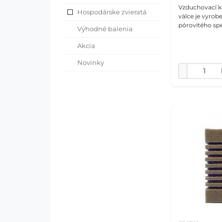
Vzduchovací k
Hospodárske zvieratá
válce je vyrob
pórovitého sp
Výhodné balenia
minerálního ma
kámen rozdělu
Akcia
jemné, efektní
Novinky