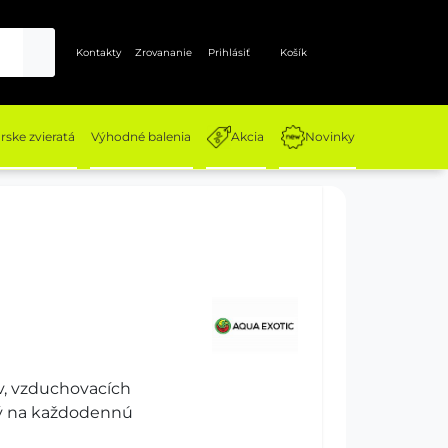
Kontakty
Zrovananie
Prihlásiť
Košík
ske zvieratá
Výhodné balenia
Akcia
Novinky
ov, vzduchovacích
ený na každodennú