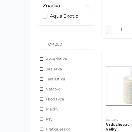
Značka
Aqua Exotic
TOP 200
Akvaristika
Jazierka
Teraristika
Vtáctvo
Hlodavce
Mačky
Psy
012-13134
Vzduchovaci 
velky
Fretka, ježko