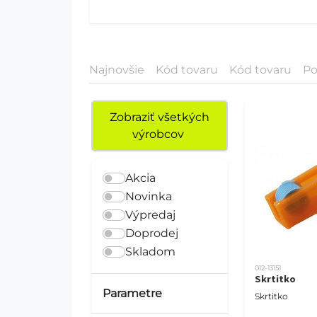
Najnovšie
Kód tovaru
Kód tovaru
Po
Zobraziť všetkých
výrobcov
Akcia
Novinka
Výpredaj
Doprodej
Skladom
012-13151
Skrtitko
Parametre
Skrtitko