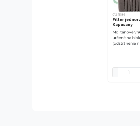
012-15186
Filter jedno
Kapusany
Molitánové vnú
určené na biolo
(odstránenie ni
mechanickú fil
(zachytenie čas
Pre svoju vys