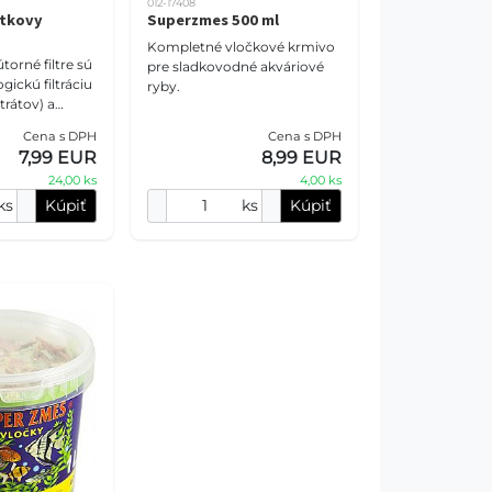
012-17408
ntkovy
Superzmes 500 ml
Kompletné vločkové krmivo
torné filtre sú
pre sladkovodné akváriové
gickú filtráciu
ryby.
trátov) a
tráciu
Cena s DPH
Cena s DPH
tíc nečistôt).
7,99 EUR
8,99 EUR
24,00 ks
4,00 ks
ks
Kúpiť
ks
Kúpiť