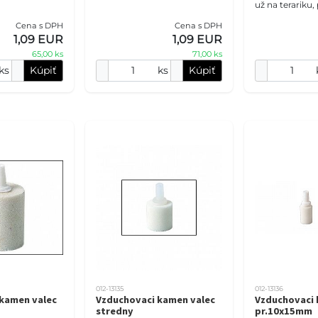
už na terariku,
rastlín alebo t
Cena s DPH
Cena s DPH
Exotic ponúka 
1,09 EUR
1,09 EUR
rašelinu s
65,00 ks
71,00 ks
ks
Kúpiť
ks
Kúpiť
012-13135
012-13136
kamen valec
Vzduchovaci kamen valec
Vzduchovaci 
stredny
pr.10x15mm