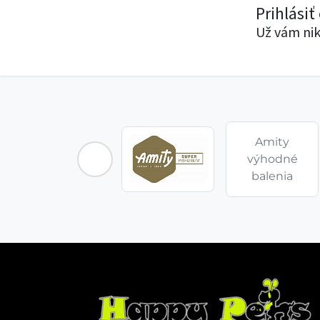
Prihlásiť
Už vám nik
Amity
výhodné
balenia