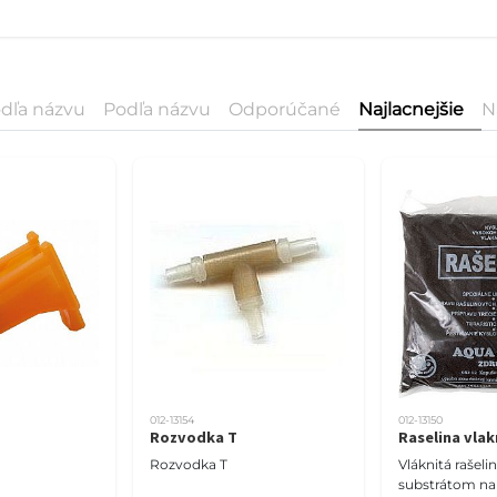
dľa názvu
Podľa názvu
Odporúčané
Najlacnejšie
N
012-13154
012-13150
Rozvodka T
Raselina vlak
Rozvodka T
Vláknitá rašeli
substrátom na 