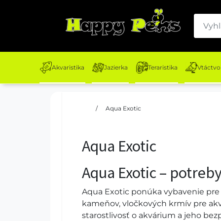
Akvaristika
Jazierka
Teraristika
Vtáctvo
/
Aqua Exotic
Aqua Exotic
Aqua Exotic – potreby
Aqua Exotic ponúka vybavenie pre s
kameňov, vločkových krmív pre akv
starostlivosť o akvárium a jeho b