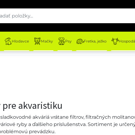
Hlodavce
Mačky
Psy
Fretka, ježko
Hospodár
 pre akvaristiku
ladkovodné akváriá vrátane filtrov, filtračných molitan
áriové ryby a ďalšieho príslušenstva. Sortiment je urč
ezproblémovú prevádzku.