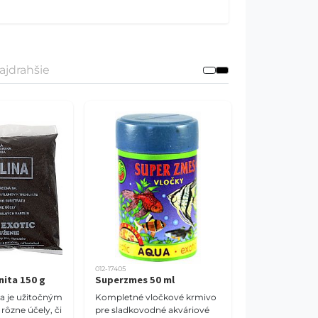
ajdrahšie
012-17405
nita 150 g
Superzmes 50 ml
na je užitočným
Kompletné vločkové krmivo
rôzne účely, či
pre sladkovodné akváriové