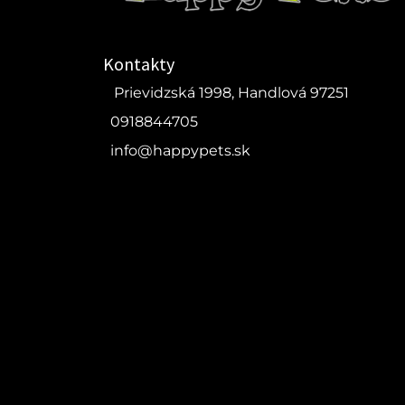
Kontakty
Prievidzská 1998, Handlová 97251
0918844705
info@happypets.sk