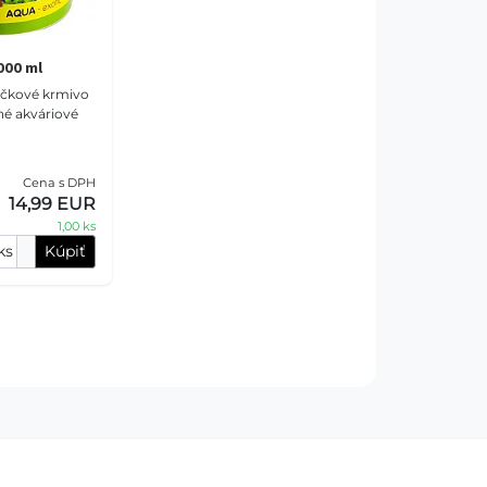
000 ml
čkové krmivo
né akváriové
Cena s DPH
14,99 EUR
1,00 ks
ks
Kúpiť