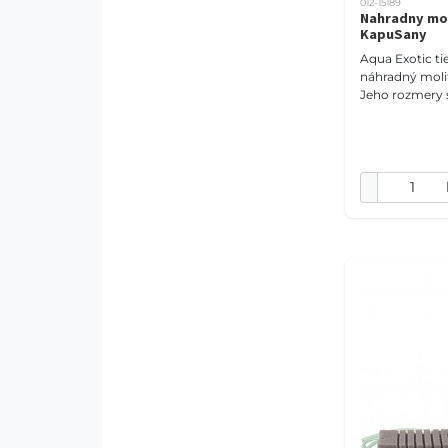
012-15189
Nahradny mol
KapuSany
Aqua Exotic t
náhradný molita
Jeho rozmery sú
cm.