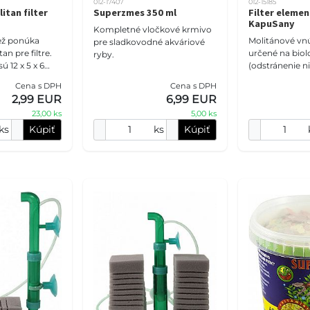
012-17407
012-15185
itan filter
Superzmes 350 ml
Filter eleme
KapuSany
Kompletné vločkové krmivo
iež ponúka
Molitánové vnú
pre sladkovodné akváriové
n pre filtre.
určené na biolo
ryby.
 12 x 5 x 6
(odstránenie ni
mechanickú fil
Cena s DPH
Cena s DPH
(zachytenie čas
2,99 EUR
6,99 EUR
Pre svoju vys
23,00 ks
5,00 ks
ks
Kúpiť
ks
Kúpiť