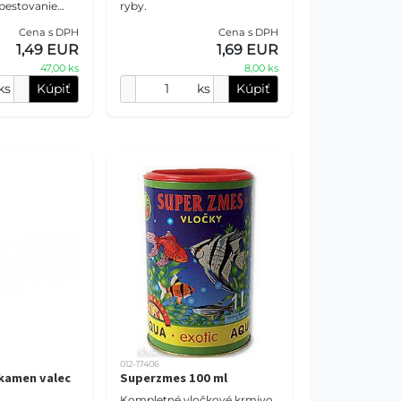
 pestovanie
ryby.
renie rýbAqua
Cena s DPH
Cena s DPH
vláknitú
1,49 EUR
1,69 EUR
47,00 ks
8,00 ks
ks
Kúpiť
ks
Kúpiť
012-17406
kamen valec
Superzmes 100 ml
Kompletné vločkové krmivo