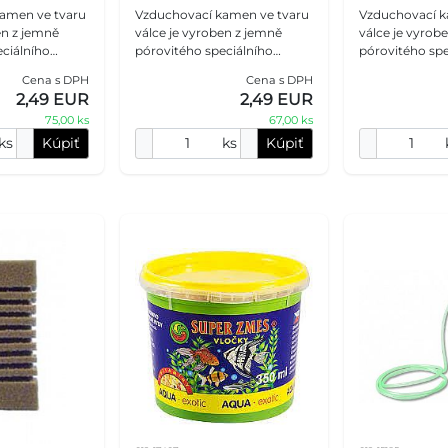
amen ve tvaru
Vzduchovací kamen ve tvaru
Vzduchovací k
en z jemně
válce je vyroben z jemně
válce je vyrob
eciálního
pórovitého speciálního
pórovitého spe
teriálu. Tento
minerálního materiálu. Tento
minerálního ma
Cena s DPH
Cena s DPH
je vzduch na
kámen rozděluje vzduch na
kámen rozdělu
2,49 EUR
2,49 EUR
 bubli
jemné, efektní bubli
jemné, efektní 
75,00 ks
67,00 ks
ks
Kúpiť
ks
Kúpiť