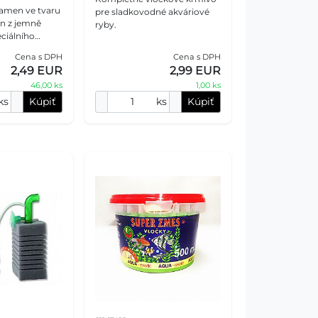
amen ve tvaru
pre sladkovodné akváriové
en z jemně
ryby.
ciálního
teriálu. Tento
Cena s DPH
Cena s DPH
je vzduch na
2,49 EUR
2,99 EUR
bubli
46,00 ks
1,00 ks
ks
Kúpiť
ks
Kúpiť