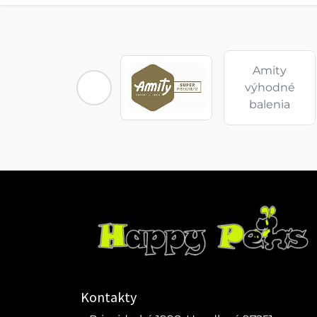
Amity
výhodné
balenia
Kontakty