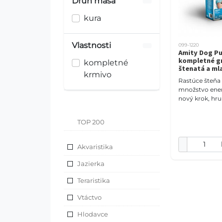
Druh mäsa
kura
Vlastnosti
099-1220
Amity Dog Pu
kompletné gr
kompletné
štenatá a ml
krmivo
Rastúce šteňa
množstvo ener
nový krok, hru
sveta. Amity 
kg prináša 37 
TOP 200
dehydrovaný
bie
Akvaristika
Jazierka
Teraristika
Vtáctvo
Hlodavce