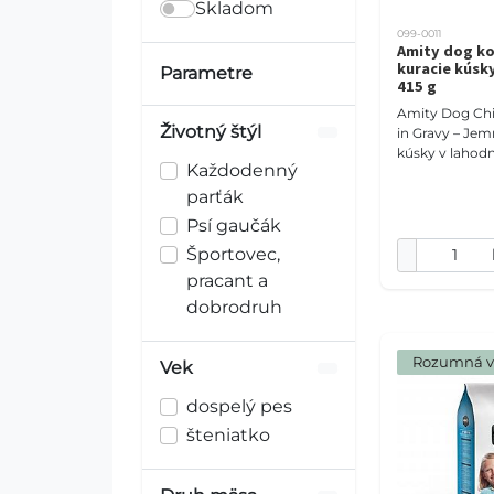
Skladom
099-0011
Amity dog ko
kuracie kúsk
Parametre
415 g
Amity Dog Ch
Životný štýl
in Gravy – Jem
kúsky v lahod
Každodenný
(415 g) Doprajte svojmu
štvornohému p
parťák
a mimoriadne 
Psí gaučák
Športovec,
pracant a
dobrodruh
 Rozumná 
Vek
dospelý pes
šteniatko