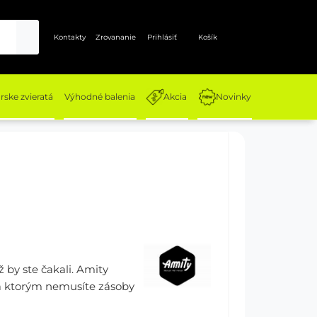
Kontakty
Zrovananie
Prihlásiť
Košík
ske zvieratá
Výhodné balenia
Akcia
Novinky
 by ste čakali. Amity
a ktorým nemusíte zásoby