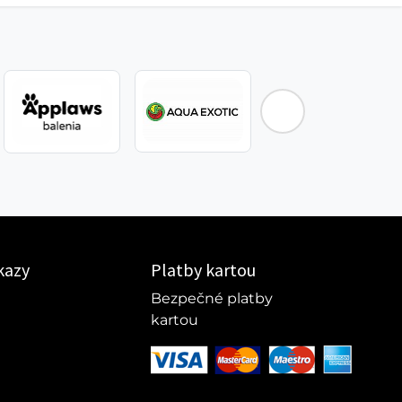
kazy
Platby kartou
Bezpečné platby
kartou