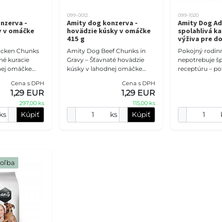
099-0012
099-1020
nzerva -
Amity dog konzerva -
Amity Dog Adu
y v omáčke
hovädzie kúsky v omáčke
spolahlivá k
415 g
výživa pre d
icken Chunks
Amity Dog Beef Chunks in
Pokojný rodin
né kuracie
Gravy – Šťavnaté hovädzie
nepotrebuje š
nej omáčke
kúsky v lahodnej omáčke
receptúru – po
(415 g) Doprajte svojmu psovi
spoľahlivú výž
Cena s DPH
Cena s DPH
riateľovi ľahké
poctivú porciu mäsa s
zodpovedajúcu
1,29 EUR
1,29 EUR
chutné kr
konzervou Amity! Naše
skutočnému t
297,00 ks
115,00 ks
Dog Adult 20 
ks
Kúpiť
ks
Kúpiť
voľba