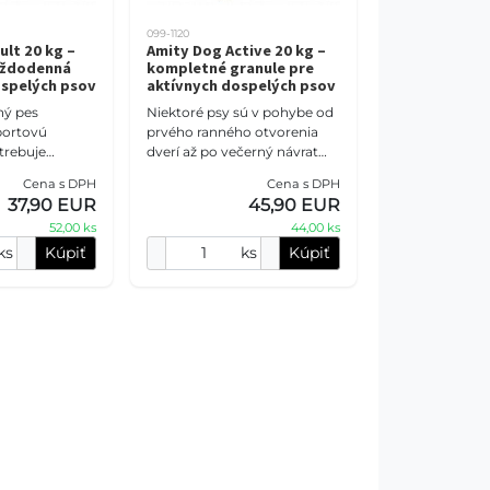
099-1120
lt 20 kg –
Amity Dog Active 20 kg –
aždodenná
kompletné granule pre
ospelých psov
aktívnych dospelých psov
ný pes
Niektoré psy sú v pohybe od
portovú
prvého ranného otvorenia
trebuje
dverí až po večerný návrat
ivu
domov. Amity Dog Active 20
Cena s DPH
Cena s DPH
 jeho
kg ponúka 40 %
37,90 EUR
45,90 EUR
empu. Amity
dehydrovaných mäsových
52,00 ks
44,00 ks
kg ponúka 38
biel
ks
Kúpiť
ks
Kúpiť