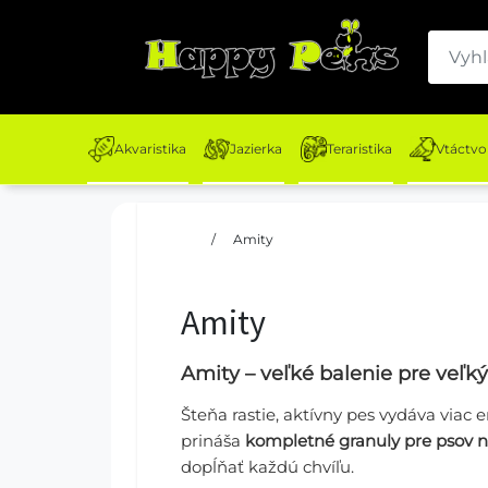
Akvaristika
Jazierka
Teraristika
Vtáctvo
/
Amity
Amity
Amity – veľké balenie pre veľký
Šteňa rastie, aktívny pes vydáva viac 
prináša
kompletné granuly pre psov n
dopĺňať každú chvíľu.