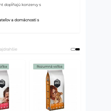
nt dopĺňajú konzervy s
ateľov a domácnosti s
ajdrahšie
oľba
 Rozumná voľba