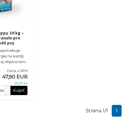
ppy 20 kg –
anule pre
adé psy
 spotrebuje
gie na každý
 aj objavovanie
Dog Puppy 20
Cena s DPH
%
47,90 EUR
ch mäsových
55,00 ks
ks
Kúpiť
Strana 1/1
1