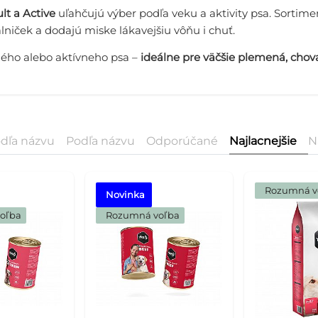
lt a Active
uľahčujú výber podľa veku a aktivity psa. Sortime
lniček a dodajú miske lákavejšiu vôňu i chuť.
lého alebo aktívneho psa –
ideálne pre väčšie plemená, chov
dľa názvu
Podľa názvu
Odporúčané
Najlacnejšie
N
 Rozumná v
Novinka
voľba
 Rozumná voľba