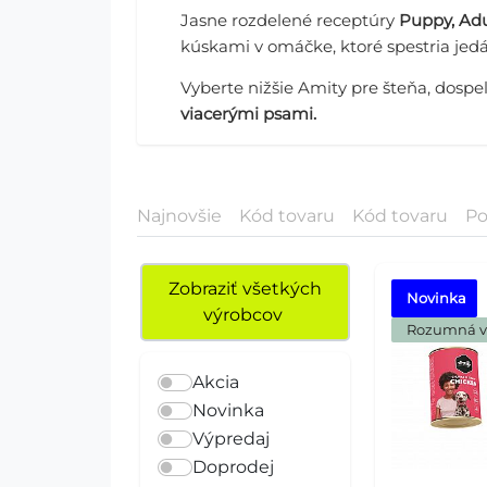
Jasne rozdelené receptúry
Puppy, Adu
kúskami v omáčke, ktoré spestria jedá
Vyberte nižšie Amity pre šteňa, dospe
viacerými psami.
Najnovšie
Kód tovaru
Kód tovaru
Po
Zobraziť všetkých
Novinka
výrobcov
 Rozumná 
Akcia
Novinka
Výpredaj
Doprodej