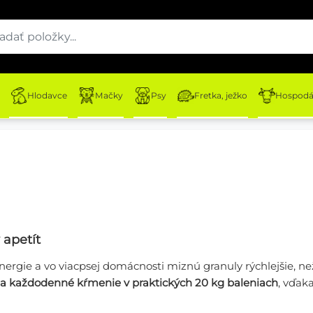
Hlodavce
Mačky
Psy
Fretka, ježko
Hospodár
 apetít
energie a vo viacpsej domácnosti miznú granuly rýchlejšie, než
a každodenné kŕmenie v praktických 20 kg baleniach
, vďak