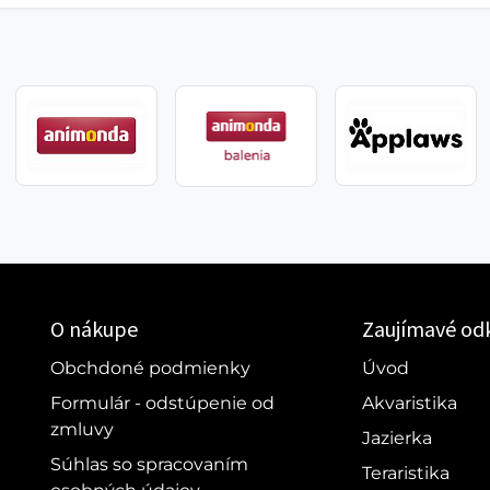
O nákupe
Zaujímavé od
Obchdoné podmienky
Úvod
Formulár - odstúpenie od
Akvaristika
zmluvy
Jazierka
Súhlas so spracovaním
Teraristika