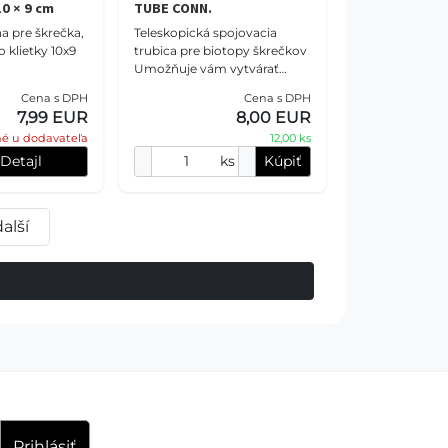
0 × 9 cm
TUBE CONN.
ňa pre škrečka,
Teleskopická spojovacia
 klietky 10x9
trubica pre biotopy škrečkov
Umožňuje vám vytvárať
všetky druhy zábavných trás
Cena s DPH
Cena s DPH
a oblastí na hranie Perfektný
7,99 EUR
8,00 EUR
doplnok pre mnohé
é u dodavateľa
12,00 ks
Detajl
ks
Kúpiť
další
Prihlásiť