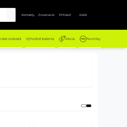
Kontakty
Zrovananie
Prihlásiť
Košík
ske zvieratá
Výhodné balenia
Akcia
Novinky