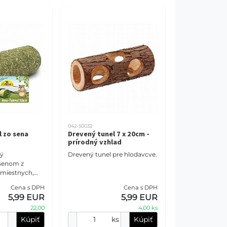
042-50032
l zo sena
Drevený tunel 7 x 20cm -
prírodný vzhlad
tý
Drevený tunel pre hlodavcve.
senom z
 miestnych,
v srdci
Cena s DPH
Cena s DPH
sahuje vysoký
5,99 EUR
5,99 EUR
lákniny, ktorá
22,00
4,00 ks
Kúpiť
ks
Kúpiť