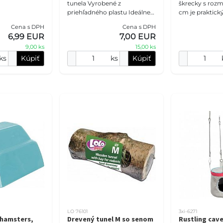
tunela Vyrobené z
škrecky s rozme
priehľadného plastu Ideálne
cm je praktic
príslušenstvo pre všetky
pre vašich škr
Cena s DPH
Cena s DPH
modulárne klietky pre
plastový domč
6,99 EUR
7,00 EUR
škrečky Zmiešané farby
im útulné mies
9,00 ks
15,00 ks
ks
Kúpiť
ks
Kúpiť
LO 76101
3xi-6271
 hamsters,
Drevený tunel M so senom
Rustling cave