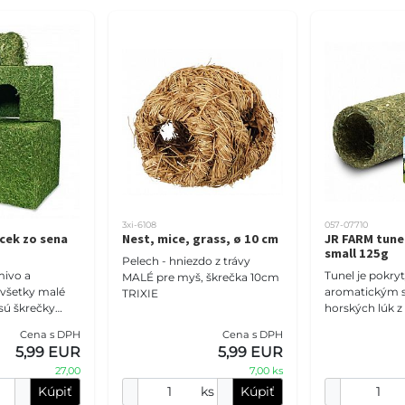
3xi-6108
057-07710
cek zo sena
Nest, mice, grass, ø 10 cm
JR FARM tune
small 125g
Pelech - hniezdo z trávy
mivo a
Tunel je pokry
MALÉ pre myš, škrečka 10cm
 všetky malé
aromatickým 
TRIXIE
sú škrečky
horských lúk z
prírodných lúk 
Cena s DPH
Cena s DPH
Bavorska a ob
5,99 EUR
5,99 EUR
obsah hrubej v
27,00
7,00 ks
podporuj
Kúpiť
ks
Kúpiť