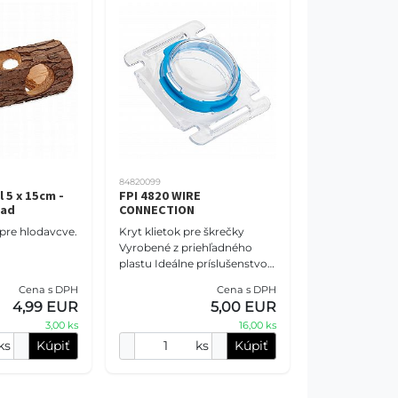
84820099
 5 x 15cm -
FPI 4820 WIRE
lad
CONNECTION
pre hlodavcve.
Kryt klietok pre škrečky
Vyrobené z priehľadného
plastu Ideálne príslušenstvo
pre všetky modulárne klietky
Cena s DPH
Cena s DPH
pre škrečky Zmiešané farby
4,99 EUR
5,00 EUR
3,00 ks
16,00 ks
ks
Kúpiť
ks
Kúpiť