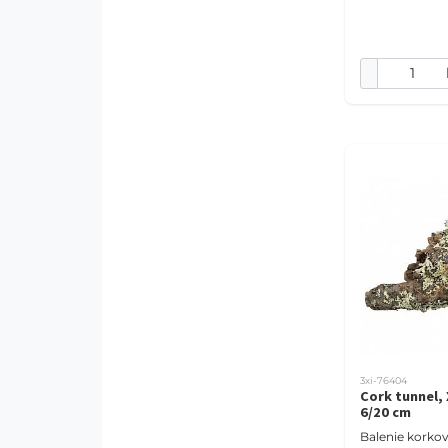
modulárne kli
škrečky Zmieš
3xi-76404
Cork tunnel, 
6/20 cm
Balenie korko