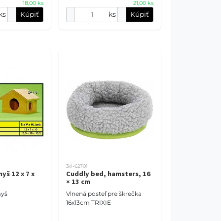
18,00 ks
21,00 ks
ks
Kúpiť
ks
Kúpiť
3xi-62701
yš 12 x 7 x
Cuddly bed, hamsters, 16
× 13 cm
yš
Vlnená posteľ pre škrečka
16x13cm TRIXIE