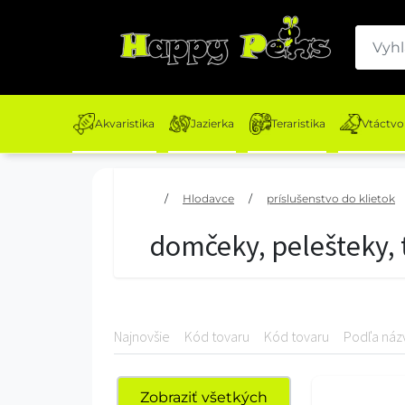
Akvaristika
Jazierka
Teraristika
Vtáctvo
/
Hlodavce
/
príslušenstvo do klietok
domčeky, pelešteky, 
Najnovšie
Kód tovaru
Kód tovaru
Podľa náz
Zobraziť všetkých