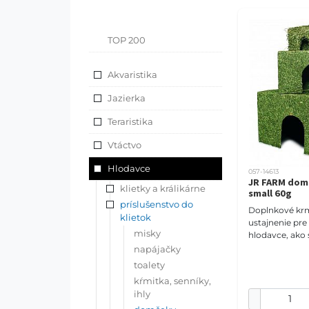
TOP 200
Akvaristika
Jazierka
Teraristika
Vtáctvo
Hlodavce
057-14613
JR FARM dom
klietky a králikárne
small 60g
príslušenstvo do
Doplnkové kr
klietok
ustajnenie pre
misky
hlodavce, ako 
alebo myši.
napájačky
toalety
kŕmitka, senníky,
ihly