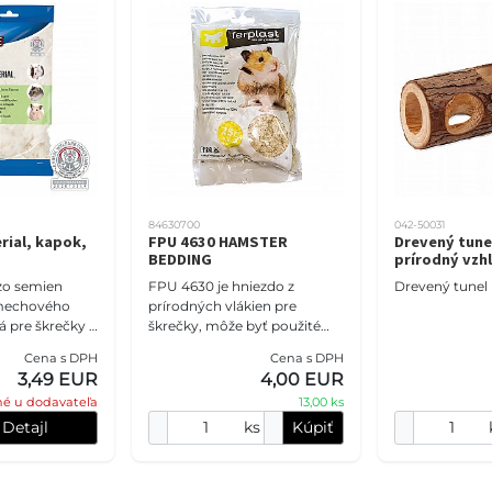
84630700
042-50031
rial, kapok,
FPU 4630 HAMSTER
Drevený tunel
BEDDING
prírodný vzh
 zo semien
FPU 4630 je hniezdo z
Drevený tunel 
mechového
prírodných vlákien pre
 pre škrečky a
škrečky, môže byť použité
ako podstielka alebo miesto
Cena s DPH
Cena s DPH
do úkrytu. Toto hniezdo
3,49 EUR
4,00 EUR
škrečkov, mäkké a hladké, j
é u dodavateľa
13,00 ks
Detajl
ks
Kúpiť