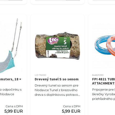
LO 76100
84821099
msters, 18 ×
Drevený tunel S so senom
FPI 4821 TUB
ATTACHMENT
Drevený tunel so senom pre
o odpočinku s
Pripojenie pre 
hlodavce Tunel z brezového
 hlodavce
škrečky Vyrob
dreva s doplnkovou potravou
priehľadného p
pre hlodavce. Zloženie:
príslušenstvo 
brezové drevo, seno. Analýza:
Cena s DPH
Cena s DPH
modulárne klie
hrubý proteín
5,99 EUR
5,99 EUR
škrečky Zmieš