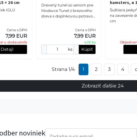
 15 × 26 cm
hamsters, ø 1
Drevený tunel so senom pre
ček IGLÚ
Šuštiaca jasky
hlodavce Tunel z brezového
na zavesenie do
dreva s doplnkovou potravou
cm
pre hlodavce. Zloženie:
brezové drevo, seno. Analýza:
Cena s DPH
Cena s DPH
hrubý proteín
7,99 EUR
7,99 EUR
é u dodavateľa
4,00 ks
Objednan
Detajl
ks
Kúpiť
Strana 1/4
1
2
3
4
Zobraziť ďalšie 24
 odber noviniek