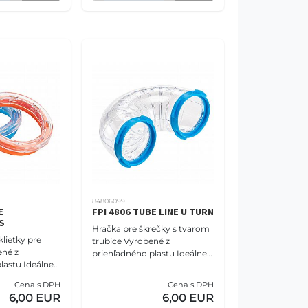
84806099
E
FPI 4806 TUBE LINE U TURN
S
Hračka pre škrečky s tvarom
klietky pre
trubice Vyrobené z
ené z
priehľadného plastu Ideálne
lastu Ideálne
príslušenstvo pre všetky
pre všetky
modulárne klietky pre
Cena s DPH
Cena s DPH
tky pre
škrečky Zmiešané farby
6,00 EUR
6,00 EUR
ané farby