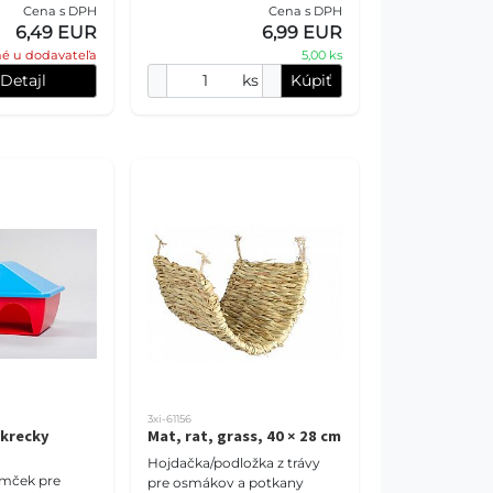
Cena s DPH
Cena s DPH
6,49 EUR
6,99 EUR
é u dodavateľa
5,00 ks
Detajl
ks
Kúpiť
3xi-61156
krecky
Mat, rat, grass, 40 × 28 cm
Hojdačka/podložka z trávy
mček pre
pre osmákov a potkany