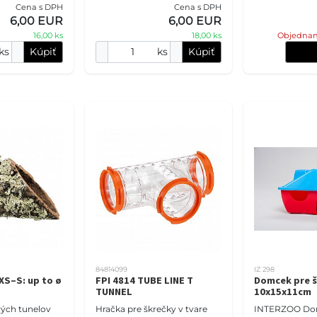
etky pre
Cena s DPH
Cena s DPH
modulárne klietky pre
ané farby
6,00 EUR
6,00 EUR
škrečky Zmiešané farby
16,00 ks
18,00 ks
Objednan
ks
Kúpiť
ks
Kúpiť
84814099
IZ 298
XS–S: up to ø
FPI 4814 TUBE LINE T
Domcek pre š
TUNNEL
10x15x11cm
vých tunelov
Hračka pre škrečky v tvare
INTERZOO Do