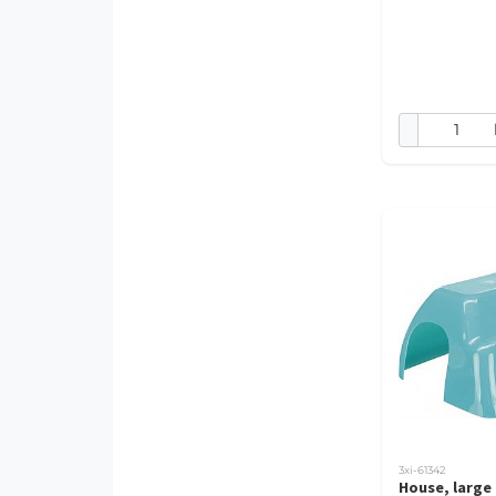
3xi-61342
House, large