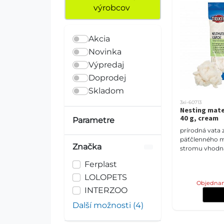
výrobcov
Akcia
Novinka
Výpredaj
Doprodej
Skladom
3xi-60713
Nesting mate
40 g, cream
Parametre
prírodná vata
päťčlenného 
Značka
stromu vhodná
myši
Ferplast
LOLOPETS
Objednan
INTERZOO
Další možnosti (4)