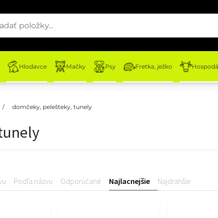
Hlodavce
Mačky
Psy
Fretka, ježko
Hospodár
/
domčeky, pelešteky, tunely
tunely
vu
Podľa názvu
Odporúčané
Najlacnejšie
Najdrahšie