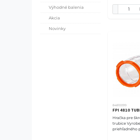
Výhodné balenia
Akcia
Novinky
84810099
FPI 4810 TUB
Hračka pre šk
trubice Vyrob
priehľadného p
príslušenstvo 