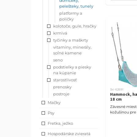
domčeky,
pelešteky, tunely
platformy a
poličky
kolotoče, gule, hračky
krmivá
tyčinky a maškrty
vitamíny, minerály,
soľné kamene
seno
podstielky a piesky
na kúpanie
starostlivosť
prenosky
3xi-62691
postroje
Hammock, ha
18 cm
Mačky
Závesné miest
kožušinou pre
Psy
Fretka, ježko
Hospodárske zvieratá