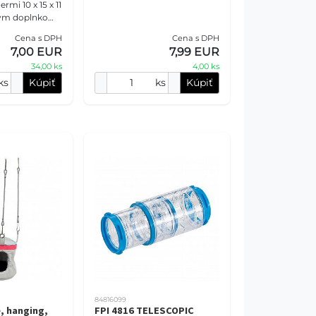
rmi 10 x 15 x 11
kým doplnkom
ečkov. Tento
Cena s DPH
Cena s DPH
ek poskytuje
7,00 EUR
7,99 EUR
to na
34,00 ks
4,00 ks
ks
Kúpiť
ks
Kúpiť
84816099
, hanging,
FPI 4816 TELESCOPIC