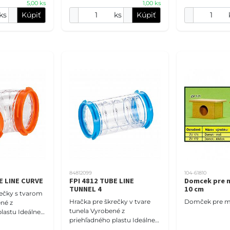
5,00 ks
1,00 ks
Baleni
ks
Kúpiť
ks
Kúpiť
84812099
104-61810
E LINE CURVE
FPI 4812 TUBE LINE
Domcek pre m
TUNNEL 4
10 cm
rečky s tvarom
Hračka pre škrečky v tvare
Domček pre m
ené z
tunela Vyrobené z
lastu Ideálne
priehľadného plastu Ideálne
pre všetky
príslušenstvo pre všetky