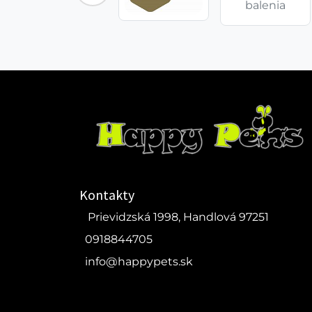
balenia
Kontakty
Prievidzská 1998, Handlová 97251
0918844705
info@happypets.sk