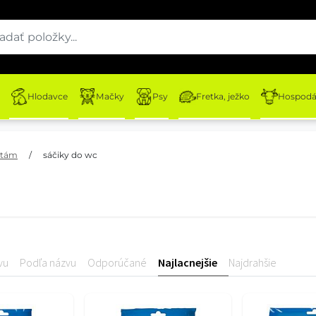
Hlodavce
Mačky
Psy
Fretka, ježko
Hospodár
letám
/
sáčiky do wc
vu
Podľa názvu
Odporúčané
Najlacnejšie
Najdrahšie