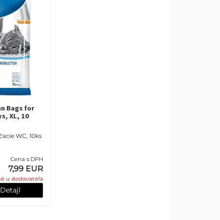
an Bags for
ys, XL, 10
čacie WC, 10ks
Cena s DPH
7,99 EUR
é u dodavateľa
Detajl