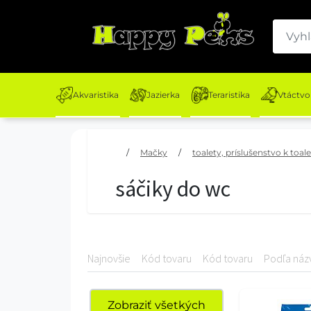
Akvaristika
Jazierka
Teraristika
Vtáctvo
/
Mačky
/
toalety, príslušenstvo k toa
sáčiky do wc
Najnovšie
Kód tovaru
Kód tovaru
Podľa náz
Zobraziť všetkých