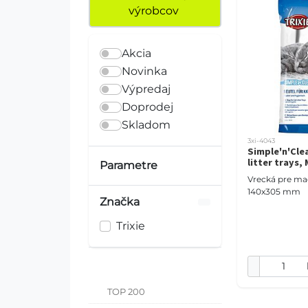
výrobcov
Akcia
Novinka
Výpredaj
Doprodej
Skladom
3xi-4043
Simple'n'Cle
litter trays, 
Parametre
Vrecká pre ma
140x305 mm
Značka
Trixie
TOP 200