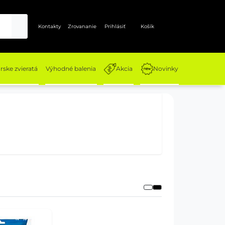
Kontakty
Zrovananie
Prihlásiť
Košík
ske zvieratá
Výhodné balenia
Akcia
Novinky