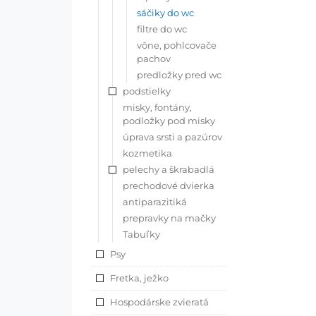
sáčiky do wc
filtre do wc
vône, pohlcovače
pachov
predložky pred wc
podstielky
misky, fontány,
podložky pod misky
úprava srsti a pazúrov
kozmetika
pelechy a škrabadlá
prechodové dvierka
antiparazitiká
prepravky na mačky
Tabuľky
Psy
Fretka, ježko
Hospodárske zvieratá