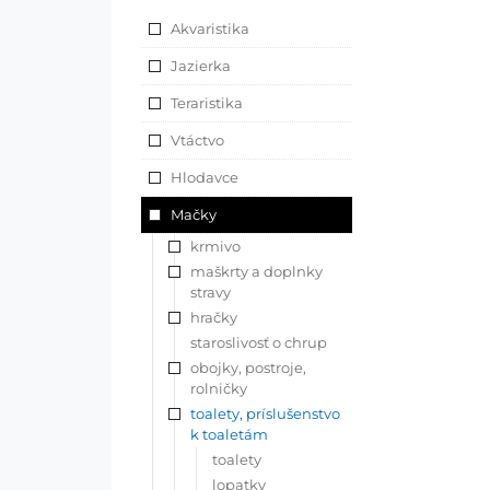
Akvaristika
Jazierka
Teraristika
Vtáctvo
Hlodavce
Mačky
krmivo
maškrty a doplnky
stravy
hračky
staroslivosť o chrup
obojky, postroje,
rolničky
toalety, príslušenstvo
k toaletám
toalety
lopatky