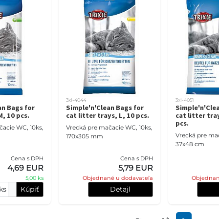
3xi-4044
3xi-4051
an Bags for
Simple'n'Clean Bags for
Simple'n'Cle
M, 10 pcs.
cat litter trays, L, 10 pcs.
cat litter tra
pcs.
čacie WC, 10ks,
Vrecká pre mačacie WC, 10ks,
Vrecká pre ma
170x305 mm
37x48 cm
Cena s DPH
Cena s DPH
4,69 EUR
5,79 EUR
5,00 ks
Objednané u dodavateľa
Objednan
ks
Kúpiť
Detajl