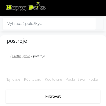
postroje
/
Fretka, ježko
/
postroje
Najnovšie
Kód tovaru
Kód tovaru
Podľa názvu
Podľa názv
Filtrovat