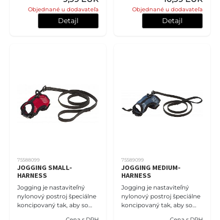
Objednané u dodavateľa
Objednané u dodavateľa
Detajl
Detajl
75588099
75589099
JOGGING SMALL-
JOGGING MEDIUM-
HARNESS
HARNESS
Jogging je nastaviteľný
Jogging je nastaviteľný
nylonový postroj špeciálne
nylonový postroj špeciálne
koncipovaný tak, aby so
koncipovaný tak, aby so
sebou priniesol vášho
sebou priniesol vášho
Cena s DPH
Cena s DPH