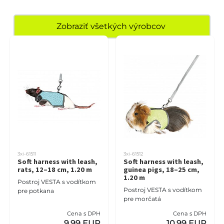
Zobraziť všetkých výrobcov
3xi-61511
3xi-61512
Soft harness with leash,
Soft harness with leash,
rats, 12–18 cm, 1.20 m
guinea pigs, 18–25 cm,
1.20 m
Postroj VESTA s vodítkom
Postroj VESTA s vodítkom
pre potkana
pre morčatá
Cena s DPH
Cena s DPH
9,99 EUR
10,99 EUR