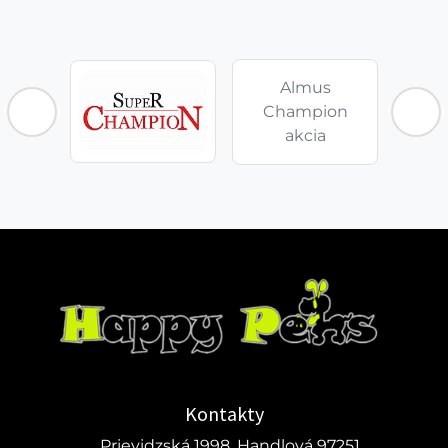
Almus
Champion
akcia
Kontakty
Prievidzská 1998, Handlová 97251