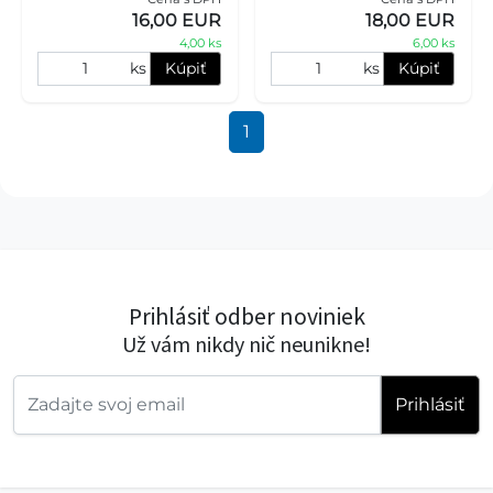
malého domáceho
malého domáceho
16,00 EUR
18,00 EUR
maznáčika. Je vybavený
maznáčika. Je vybavený
4,00 ks
6,00 ks
praktickým sys
praktickým sys
ks
Kúpiť
ks
Kúpiť
1
Prihlásiť odber noviniek
Už vám nikdy nič neunikne!
Prihlásiť